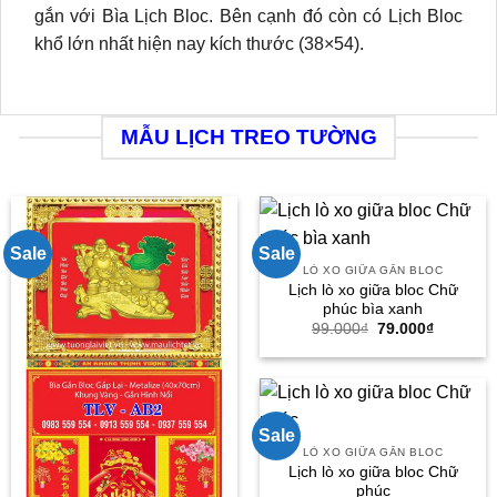
gắn với Bìa Lịch Bloc. Bên cạnh đó còn có Lịch Bloc
khổ lớn nhất hiện nay kích thước (38×54).
MẪU LỊCH TREO TƯỜNG
Sale
Sale
LÒ XO GIỮA GẮN BLOC
Lịch lò xo giữa bloc Chữ
phúc bìa xanh
Giá
Giá
99.000
₫
79.000
₫
gốc
hiện
là:
tại
99.000₫.
là:
79.000₫.
Sale
LÒ XO GIỮA GẮN BLOC
Lịch lò xo giữa bloc Chữ
phúc