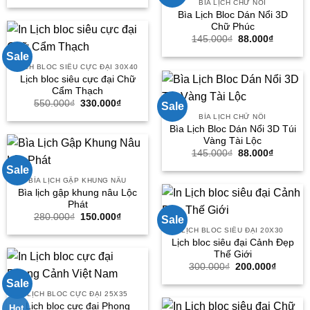
BÌA LỊCH CHỮ NỔI
là:
tại
Bìa Lịch Bloc Dán Nổi 3D
180.000₫.
là:
95.000₫.
Chữ Phúc
Giá
Giá
145.000
₫
88.000
₫
gốc
hiện
Sale
là:
tại
145.000₫.
là:
LỊCH BLOC SIÊU CỰC ĐẠI 30X40
88.000₫
Lịch bloc siêu cực đại Chữ
Cẩm Thạch
Giá
Giá
550.000
₫
330.000
₫
Sale
gốc
hiện
BÌA LỊCH CHỮ NỔI
là:
tại
Bìa Lịch Bloc Dán Nổi 3D Túi
550.000₫.
là:
330.000₫.
Vàng Tài Lộc
Giá
Giá
145.000
₫
88.000
₫
gốc
hiện
Sale
là:
tại
145.000₫.
là:
BÌA LỊCH GẬP KHUNG NÂU
88.000₫
Bìa lịch gập khung nâu Lộc
Phát
Giá
Giá
280.000
₫
150.000
₫
Sale
gốc
hiện
LỊCH BLOC SIÊU ĐẠI 20X30
là:
tại
Lịch bloc siêu đại Cảnh Đẹp
280.000₫.
là:
150.000₫.
Thế Giới
Giá
Giá
300.000
₫
200.000
₫
gốc
hiện
Sale
là:
tại
300.000₫.
là:
LỊCH BLOC CỰC ĐẠI 25X35
200.000
Lịch bloc cực đại Phong
Hot