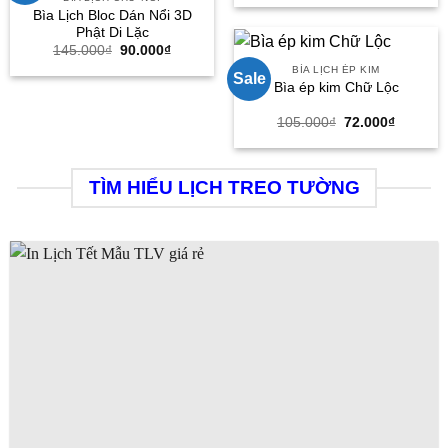
là:
tại
Bìa Lịch Bloc Dán Nổi 3D
300.000₫.
là:
Phật Di Lặc
210.000
Giá
Giá
145.000
₫
90.000
₫
gốc
hiện
BÌA LỊCH ÉP KIM
là:
tại
Sale
Bìa ép kim Chữ Lộc
145.000₫.
là:
90.000₫.
Giá
Giá
105.000
₫
72.000
₫
gốc
hiện
là:
tại
105.000₫.
là:
72.000₫
TÌM HIỂU LỊCH TREO TƯỜNG