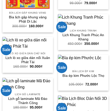
Giá
Giá
99.000
₫
79.000
₫
gốc
hiện
là:
tại
99.000₫.
là:
BÌA LỊCH GẬP KHUNG VÀNG
79.000₫.
Bìa lịch gập khung vàng
Phật Di Lặc
Giá
Giá
300.000
₫
160.000
₫
Sale
gốc
hiện
LỊCH KHUNG TRANH
là:
tại
Lịch Khung Tranh Phúc An
300.000₫.
là:
160.000₫.
Khang
Giá
Giá
450.000
₫
350.000
₫
gốc
hiện
Sale
là:
tại
450.000₫.
là:
LÒ XO GIỮA DÁN CHỮ NỔI
350.000
Lịch lò xo giữa dán nổi Xuân
Phát Tài
Giá
Giá
160.000
₫
90.000
₫
Sale
gốc
hiện
BÌA LỊCH ÉP KIM
là:
tại
Bìa ép kim Phước Lộc Thọ
160.000₫.
là:
90.000₫.
Giá
Giá
105.000
₫
72.000
₫
gốc
hiện
Sale
là:
tại
105.000₫.
là:
LỊCH GỖ LAMINATE
72.000₫
Lịch gỗ laminate Mã Đáo
Thành Công
Giá
Giá
180.000
₫
95.000
₫
Sale
gốc
hiện