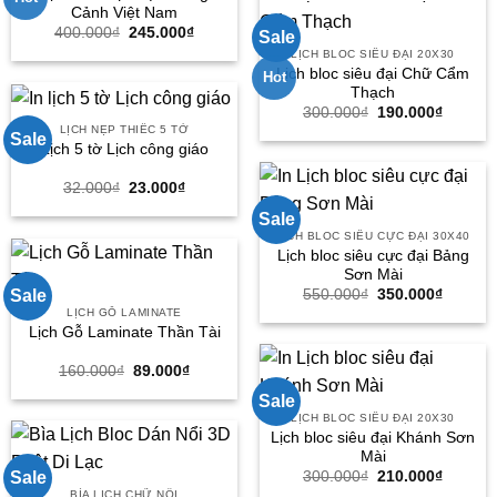
Cảnh Việt Nam
Giá
Giá
400.000
₫
245.000
₫
Sale
gốc
hiện
LỊCH BLOC SIÊU ĐẠI 20X30
là:
tại
Lịch bloc siêu đại Chữ Cẩm
400.000₫.
là:
Hot
245.000₫.
Thạch
Giá
Giá
300.000
₫
190.000
₫
gốc
hiện
LỊCH NẸP THIẾC 5 TỜ
Sale
là:
tại
Lịch 5 tờ Lịch công giáo
300.000₫.
là:
190.000
Giá
Giá
32.000
₫
23.000
₫
gốc
hiện
là:
tại
Sale
32.000₫.
là:
LỊCH BLOC SIÊU CỰC ĐẠI 30X40
23.000₫.
Lịch bloc siêu cực đại Bảng
Sơn Mài
Giá
Giá
550.000
₫
350.000
₫
Sale
gốc
hiện
LỊCH GỖ LAMINATE
là:
tại
Lịch Gỗ Laminate Thần Tài
550.000₫.
là:
350.000
Giá
Giá
160.000
₫
89.000
₫
gốc
hiện
là:
tại
Sale
160.000₫.
là:
LỊCH BLOC SIÊU ĐẠI 20X30
89.000₫.
Lịch bloc siêu đại Khánh Sơn
Mài
Giá
Giá
300.000
₫
210.000
₫
Sale
gốc
hiện
BÌA LỊCH CHỮ NỔI