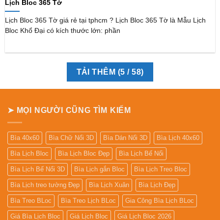
Lịch Bloc 365 Tờ
Lịch Bloc 365 Tờ giá rẻ tại tphcm ? Lịch Bloc 365 Tờ là Mẫu Lịch
Bloc Khổ Đại có kích thước lớn: phần
TẢI THÊM
(
5
/ 58)
➤ MỌI NGƯỜI CŨNG TÌM KIẾM
Bìa 40x60
Bìa Chữ Nổi 3D
Bìa Dán Nổi 3D
Bìa Lịch 40x60
Bìa Lịch Bloc
Bìa Lịch Bloc Đẹp
Bìa Lịch Bế Nổi
Bìa Lịch Bế Nổi 3D
Bìa Lịch gắn Bloc
Bìa Lịch Treo Bloc
Bìa Lịch treo tường Đẹp
Bìa Lịch Xuân
Bìa Lịch Đẹp
Bìa Treo BLoc
Bìa Treo Lịch BLoc
Gia Công Bìa Lịch BLoc
Giá Bìa Lịch Bloc
Giá Lịch Bloc
Giá Lịch Bloc 2026