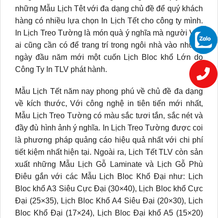
những Mẫu Lịch Têt với đa dạng chủ đề để quý khách
hàng có nhiều lựa chọn In Lịch Tết cho công ty mình.
In Lịch Treo Tường là món quà ý nghĩa mà người Việt
ai cũng cần có để trang trí trong ngôi nhà vào những
ngày đầu năm mới một cuốn Lịch Bloc khổ Lớn do
Công Ty In TLV phát hành.
Mẫu Lịch Tết năm nay phong phú về chủ đề đa dạng
về kích thước, Với công nghệ in tiên tiến mới nhất,
Mẫu Lịch Treo Tường có màu sắc tươi tắn, sắc nét và
đầy đù hình ảnh ý nghĩa. In Lịch Treo Tường được coi
là phương pháp quảng cáo hiệu quả nhất với chi phí
tiết kiệm nhất hiện tại. Ngoài ra, Lịch Tết TLV còn sản
xuất những Mẫu Lịch Gỗ Laminate và Lịch Gỗ Phù
Điêu gắn với các Mẫu Lịch Bloc Khổ Đại như: Lịch
Bloc khổ A3 Siêu Cực Đại (30×40), Lịch Bloc khổ Cực
Đại (25×35), Lịch Bloc Khổ A4 Siêu Đại (20×30), Lịch
Bloc Khổ Đại (17×24), Lịch Bloc Đại khổ A5 (15×20)