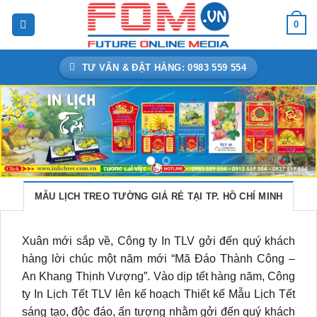
Bỏ
0
qua
nội
dung
TƯ VẤN & ĐẶT HÀNG: 0983 559 554
MẪU LỊCH TREO TƯỜNG GIÁ RẺ TẠI TP. HỒ CHÍ MINH
Xuân mới sắp về, Công ty In TLV gởi đến quý khách
hàng lời chúc một năm mới “Mã Đáo Thành Công –
An Khang Thịnh Vượng”. Vào dịp tết hàng năm, Công
ty In Lịch Tết TLV lên kế hoạch Thiết kế Mẫu Lịch Tết
sáng tạo, độc đáo, ấn tượng nhằm gởi đến quý khách