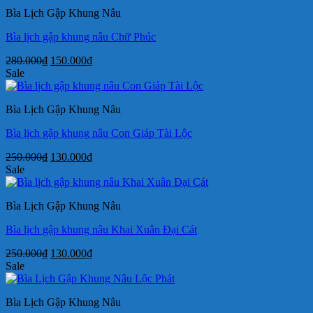
280.000₫.
là:
Bìa Lịch Gập Khung Nâu
150.000₫.
Bìa lịch gập khung nâu Chữ Phúc
Giá
Giá
280.000
₫
150.000
₫
gốc
hiện
Sale
là:
tại
280.000₫.
là:
Bìa Lịch Gập Khung Nâu
150.000₫.
Bìa lịch gập khung nâu Con Giáp Tài Lộc
Giá
Giá
250.000
₫
130.000
₫
gốc
hiện
Sale
là:
tại
250.000₫.
là:
Bìa Lịch Gập Khung Nâu
130.000₫.
Bìa lịch gập khung nâu Khai Xuân Đại Cát
Giá
Giá
250.000
₫
130.000
₫
gốc
hiện
Sale
là:
tại
250.000₫.
là:
Bìa Lịch Gập Khung Nâu
130.000₫.