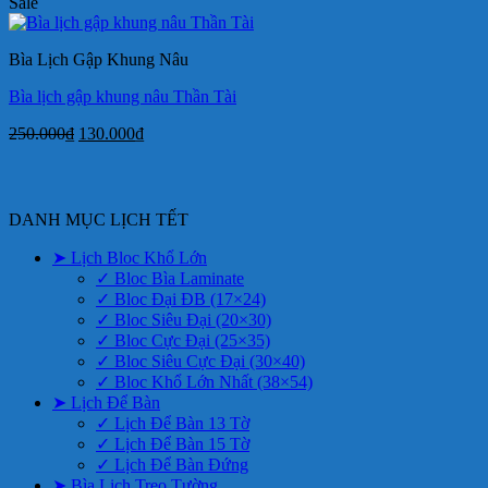
gốc
hiện
Sale
là:
tại
280.000₫.
là:
Bìa Lịch Gập Khung Nâu
150.000₫.
Bìa lịch gập khung nâu Thần Tài
Giá
Giá
250.000
₫
130.000
₫
gốc
hiện
là:
tại
250.000₫.
là:
130.000₫.
DANH MỤC LỊCH TẾT
➤ Lịch Bloc Khổ Lớn
✓ Bloc Bìa Laminate
✓ Bloc Đại ĐB (17×24)
✓ Bloc Siêu Đại (20×30)
✓ Bloc Cực Đại (25×35)
✓ Bloc Siêu Cực Đại (30×40)
✓ Bloc Khổ Lớn Nhất (38×54)
➤ Lịch Để Bàn
✓ Lịch Để Bàn 13 Tờ
✓ Lịch Để Bàn 15 Tờ
✓ Lịch Để Bàn Đứng
➤ Bìa Lịch Treo Tường