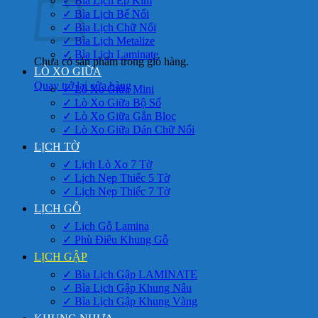
✓ Bìa Lịch Ép Kim
✓ Bìa Lịch Bế Nổi
✓ Bìa Lịch Chữ Nổi
✓ Bìa Lịch Metalize
✓ Bìa Lịch Laminate
Chưa có sản phẩm trong giỏ hàng.
LÒ XO GIỮA
Quay trở lại cửa hàng
✓ Lò Xo Giữa Mini
✓ Lò Xo Giữa Bộ Số
✓ Lò Xo Giữa Gắn Bloc
✓ Lò Xo Giữa Dán Chữ Nổi
LỊCH TỜ
✓ Lịch Lò Xo 7 Tờ
✓ Lịch Nẹp Thiếc 5 Tờ
✓ Lịch Nẹp Thiếc 7 Tờ
LỊCH GỖ
✓ Lịch Gỗ Lamina
✓ Phù Điêu Khung Gỗ
LỊCH GẬP
✓ Bìa Lịch Gập LAMINATE
✓ Bìa Lịch Gập Khung Nâu
✓ Bìa Lịch Gập Khung Vàng