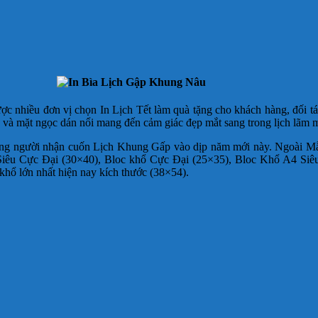
nhiều đơn vị chọn In Lịch Tết làm quà tặng cho khách hàng, đối tác
và mặt ngọc dán nổi mang đến cảm giác đẹp mắt sang trong lịch lãm m
i lòng người nhận cuốn Lịch Khung Gấp vào dịp năm mới này. Ngoài 
iêu Cực Đại (30×40), Bloc khổ Cực Đại (25×35), Bloc Khổ A4 Siêu
khổ lớn nhất hiện nay kích thước (38×54).