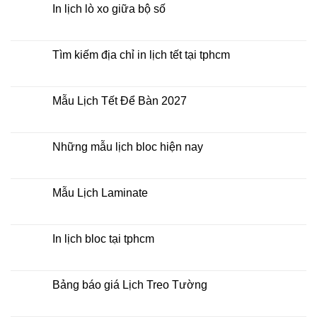
Bàn
luận
In lịch lò xo giữa bộ số
2027
ở
Mua
Không
lịch
có
bloc
bình
ở
luận
Tìm kiếm địa chỉ in lịch tết tại tphcm
đâu
ở
giá
In
Không
rẻ
lịch
có
lò
bình
xo
luận
Mẫu Lịch Tết Để Bàn 2027
giữa
ở
bộ
Tìm
Không
số
kiếm
có
địa
bình
chỉ
luận
Những mẫu lịch bloc hiện nay
in
ở
lịch
Mẫu
Không
tết
Lịch
có
tại
Tết
bình
tphcm
Để
luận
Mẫu Lịch Laminate
Bàn
ở
2027
Những
Không
mẫu
có
lịch
bình
bloc
luận
In lịch bloc tại tphcm
hiện
ở
nay
Mẫu
Không
Lịch
có
Laminate
bình
luận
Bảng báo giá Lịch Treo Tường
ở
In
Không
lịch
có
bloc