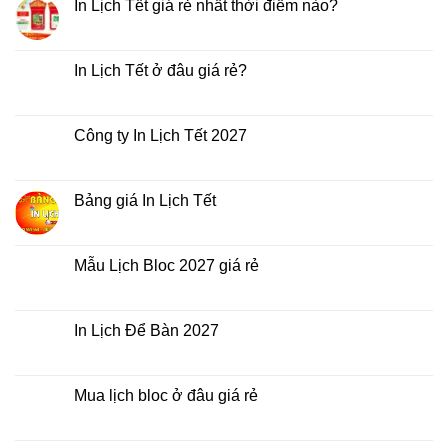
In Lịch Tết giá rẻ nhất thời điểm nào?
Không
có
bình
luận
In Lịch Tết ở đâu giá rẻ?
ở
In
Không
Lịch
có
Tết
bình
giá
luận
Công ty In Lịch Tết 2027
rẻ
ở
nhất
In
Không
thời
Lịch
có
điểm
Tết
bình
nào?
ở
luận
Bảng giá In Lịch Tết
đâu
ở
giá
Công
Không
rẻ?
ty
có
In
bình
Lịch
luận
Mẫu Lịch Bloc 2027 giá rẻ
Tết
ở
2027
Bảng
Không
giá
có
In
bình
Lịch
luận
In Lịch Để Bàn 2027
Tết
ở
Mẫu
Không
Lịch
có
Bloc
bình
2027
luận
Mua lịch bloc ở đâu giá rẻ
giá
ở
rẻ
In
Không
Lịch
có
Để
bình