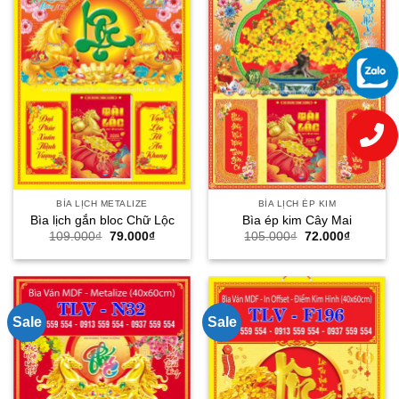
BÌA LỊCH METALIZE
BÌA LỊCH ÉP KIM
Bìa lịch gắn bloc Chữ Lộc
Bìa ép kim Cây Mai
Giá
Giá
Giá
Giá
109.000
₫
79.000
₫
105.000
₫
72.000
₫
gốc
hiện
gốc
hiện
là:
tại
là:
tại
109.000₫.
là:
105.000₫.
là:
79.000₫.
72.000₫.
Sale
Sale