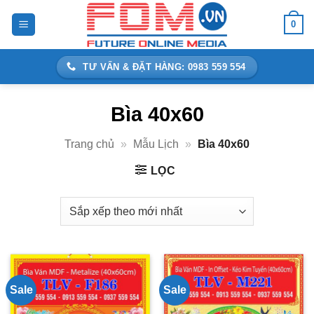
Bỏ
0
qua
nội
dung
TƯ VẤN & ĐẶT HÀNG: 0983 559 554
Bìa 40x60
Trang chủ
»
Mẫu Lịch
»
Bìa 40x60
LỌC
Sale
Sale