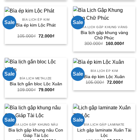
là:
tại
là:
tại
280.000₫.
là:
109.000₫.
là:
150.000₫.
79.000₫.
BÌA LỊCH ÉP KIM
Sale
Sale
Bìa ép kim Lộc Phát
BÌA LỊCH GẬP KHUNG VÀNG
Bìa lịch gập khung vàng
Giá
Giá
105.000
₫
72.000
₫
Chữ Phúc
gốc
hiện
Giá
Giá
300.000
₫
160.000
₫
là:
tại
gốc
hiện
105.000₫.
là:
là:
tại
72.000₫.
300.000₫.
là:
160.000
BÌA LỊCH ÉP KIM
Sale
Sale
Bìa ép kim Lộc Xuân
BÌA LỊCH METALIZE
Giá
Giá
105.000
₫
72.000
₫
Bìa lịch gắn bloc Lộc Xuân
gốc
hiện
Giá
Giá
109.000
₫
79.000
₫
là:
tại
gốc
hiện
105.000₫.
là:
là:
tại
72.000₫.
109.000₫.
là:
79.000₫.
Sale
Sale
BÌA LỊCH GẬP KHUNG NÂU
BÌA LỊCH GẬP LAMINATE
Bìa lịch gập khung nâu Con
Lịch gập laminate Xuân Tài
Giáp Tài Lộc
Lộc