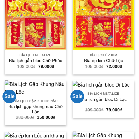
BÌA LỊCH METALIZE
BÌA LỊCH ÉP KIM
Bìa lịch gắn bloc Chữ Phúc
Bìa ép kim Chữ Lộc
Giá
Giá
Giá
Giá
109.000
₫
79.000
₫
105.000
₫
72.000
₫
gốc
hiện
gốc
hiện
là:
tại
là:
tại
109.000₫.
là:
105.000₫.
là:
79.000₫.
72.000₫.
BÌA LỊCH METALIZE
Sale
Sale
Bìa lịch gắn bloc Di Lặc
BÌA LỊCH GẬP KHUNG NÂU
Bìa lịch gập khung nâu Chữ
Giá
Giá
109.000
₫
79.000
₫
Lộc
gốc
hiện
Giá
Giá
280.000
₫
150.000
₫
là:
tại
gốc
hiện
109.000₫.
là:
là:
tại
79.000₫.
280.000₫.
là:
150.000₫.