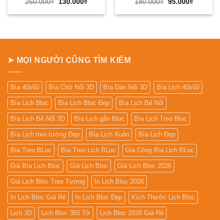
Giá
Giá
Giá
Giá
250.000
₫
130.000
₫
180.000
₫
95.000
₫
gốc
hiện
gốc
hiện
là:
tại
là:
tại
250.000₫.
là:
180.000₫.
là:
130.000₫.
95.000₫.
➤ MỌI NGƯỜI CŨNG TÌM KIẾM
Bìa 40x60
Bìa Chữ Nổi 3D
Bìa Dán Nổi 3D
Bìa Lịch 40x60
Bìa Lịch Bloc
Bìa Lịch Bloc Đẹp
Bìa Lịch Bế Nổi
Bìa Lịch Bế Nổi 3D
Bìa Lịch gắn Bloc
Bìa Lịch Treo Bloc
Bìa Lịch treo tường Đẹp
Bìa Lịch Xuân
Bìa Lịch Đẹp
Bìa Treo BLoc
Bìa Treo Lịch BLoc
Gia Công Bìa Lịch BLoc
Giá Bìa Lịch Bloc
Giá Lịch Bloc
Giá Lịch Bloc 2026
Giá Lịch Bloc Treo Tường
In Lịch Bloc 2026
In Lịch Bloc Giá Rẻ
In Lịch Bloc Đẹp
Kích Thước Lịch Bloc
Lịch 3D
Lịch Bloc 365 Tờ
Lịch Bloc 2026 Giá Rẻ