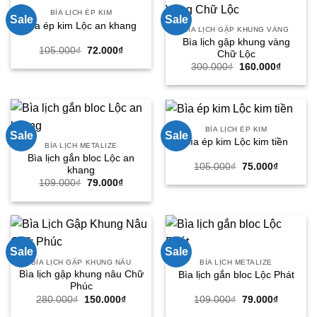
BÌA LỊCH ÉP KIM
Sale
Sale
Bìa ép kim Lộc an khang
BÌA LỊCH GẬP KHUNG VÀNG
Bìa lịch gập khung vàng
Giá
Giá
105.000
₫
72.000
₫
Chữ Lộc
gốc
hiện
Giá
Giá
300.000
₫
160.000
₫
là:
tại
gốc
hiện
105.000₫.
là:
là:
tại
72.000₫.
300.000₫.
là:
160.000
BÌA LỊCH ÉP KIM
Sale
Sale
Bìa ép kim Lộc kim tiền
BÌA LỊCH METALIZE
Bìa lịch gắn bloc Lộc an
Giá
Giá
105.000
₫
75.000
₫
khang
gốc
hiện
Giá
Giá
109.000
₫
79.000
₫
là:
tại
gốc
hiện
105.000₫.
là:
là:
tại
75.000₫.
109.000₫.
là:
79.000₫.
Sale
Sale
BÌA LỊCH GẬP KHUNG NÂU
BÌA LỊCH METALIZE
Bìa lịch gập khung nâu Chữ
Bìa lịch gắn bloc Lộc Phát
Phúc
Giá
Giá
Giá
Giá
280.000
₫
150.000
₫
109.000
₫
79.000
₫
gốc
hiện
gốc
hiện