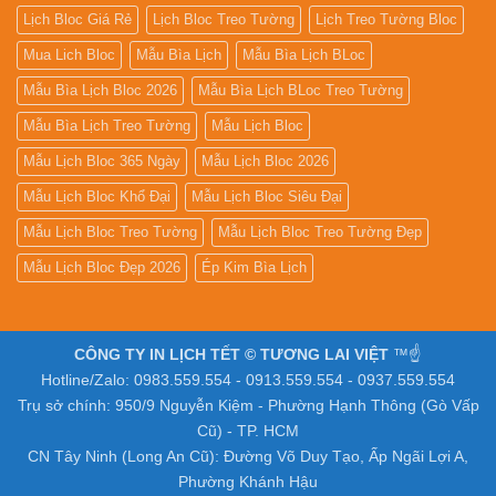
Lịch Bloc Giá Rẻ
Lịch Bloc Treo Tường
Lịch Treo Tường Bloc
Mua Lich Bloc
Mẫu Bìa Lịch
Mẫu Bìa Lịch BLoc
Mẫu Bìa Lịch Bloc 2026
Mẫu Bìa Lịch BLoc Treo Tường
Mẫu Bìa Lịch Treo Tường
Mẫu Lịch Bloc
Mẫu Lịch Bloc 365 Ngày
Mẫu Lịch Bloc 2026
Mẫu Lịch Bloc Khổ Đại
Mẫu Lịch Bloc Siêu Đại
Mẫu Lịch Bloc Treo Tường
Mẫu Lịch Bloc Treo Tường Đẹp
Mẫu Lịch Bloc Đẹp 2026
Ép Kim Bìa Lịch
CÔNG TY IN LỊCH TẾT © TƯƠNG LAI VIỆT
™☝️
Hotline/Zalo: 0983.559.554 - 0913.559.554 - 0937.559.554
Trụ sở chính: 950/9 Nguyễn Kiệm - Phường Hạnh Thông (Gò Vấp
Cũ) - TP. HCM
CN Tây Ninh (Long An Cũ): Đường Võ Duy Tạo, Ấp Ngãi Lợi A,
Phường Khánh Hậu