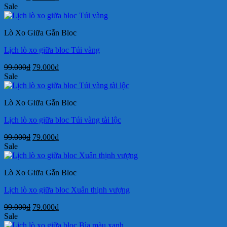
gốc
hiện
Sale
là:
tại
99.000₫.
là:
Lò Xo Giữa Gắn Bloc
79.000₫.
Lịch lò xo giữa bloc Túi vàng
Giá
Giá
99.000
₫
79.000
₫
gốc
hiện
Sale
là:
tại
99.000₫.
là:
Lò Xo Giữa Gắn Bloc
79.000₫.
Lịch lò xo giữa bloc Túi vàng tài lộc
Giá
Giá
99.000
₫
79.000
₫
gốc
hiện
Sale
là:
tại
99.000₫.
là:
Lò Xo Giữa Gắn Bloc
79.000₫.
Lịch lò xo giữa bloc Xuân thịnh vượng
Giá
Giá
99.000
₫
79.000
₫
gốc
hiện
Sale
là:
tại