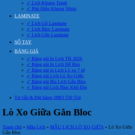
✓ Lịch Khung Tranh
✓ Phù Điêu Khung Nhựa
LAMINATE
✓ Lịch Gỗ Laminate
✓ Lịch Bloc Laminate
✓ Lịch Gập Laminate
SỔ TAY
BẢNG GIÁ
✓ Bảng giá In Lịch Tết 2026
✓ Bảng giá In Lịch Để Bàn
✓ Bảng giá in Lịch Lò xo 7 tờ
✓ Bảng giá Lịch Lò Xo Giữa
✓ Bảng giá Bìa Lịch Gắn Bloc
✓ Bảng giá Lịch Bloc Khổ Đại
Tư vấn & Đặt hàng: 0983 559 554
Lò Xo Giữa Gắn Bloc
Trang chủ
»
Mẫu Lịch
»
MẪU LỊCH LÒ XO GIỮA
»
Lò Xo Giữa
Gắn Bloc