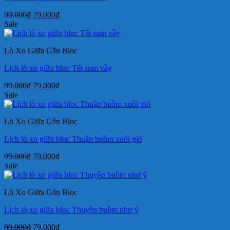
Giá
Giá
99.000
₫
79.000
₫
gốc
hiện
Sale
là:
tại
99.000₫.
là:
Lò Xo Giữa Gắn Bloc
79.000₫.
Lịch lò xo giữa bloc Tết sum vầy
Giá
Giá
99.000
₫
79.000
₫
gốc
hiện
Sale
là:
tại
99.000₫.
là:
Lò Xo Giữa Gắn Bloc
79.000₫.
Lịch lò xo giữa bloc Thuận buồm xuôi gió
Giá
Giá
99.000
₫
79.000
₫
gốc
hiện
Sale
là:
tại
99.000₫.
là:
Lò Xo Giữa Gắn Bloc
79.000₫.
Lịch lò xo giữa bloc Thuyền buồm như ý
Giá
Giá
99.000
₫
79.000
₫