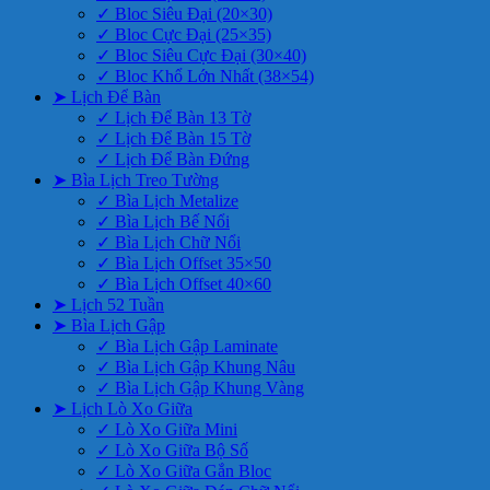
✓ Bloc Siêu Đại (20×30)
✓ Bloc Cực Đại (25×35)
✓ Bloc Siêu Cực Đại (30×40)
✓ Bloc Khổ Lớn Nhất (38×54)
➤ Lịch Để Bàn
✓ Lịch Để Bàn 13 Tờ
✓ Lịch Để Bàn 15 Tờ
✓ Lịch Để Bàn Đứng
➤ Bìa Lịch Treo Tường
✓ Bìa Lịch Metalize
✓ Bìa Lịch Bế Nổi
✓ Bìa Lịch Chữ Nổi
✓ Bìa Lịch Offset 35×50
✓ Bìa Lịch Offset 40×60
➤ Lịch 52 Tuần
➤ Bìa Lịch Gập
✓ Bìa Lịch Gập Laminate
✓ Bìa Lịch Gập Khung Nâu
✓ Bìa Lịch Gập Khung Vàng
➤ Lịch Lò Xo Giữa
✓ Lò Xo Giữa Mini
✓ Lò Xo Giữa Bộ Số
✓ Lò Xo Giữa Gắn Bloc