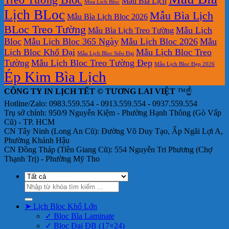
Mẫu Bìa Lịch
Mua Lich Bloc
Lịch BLoc
Mẫu Bìa Lịch
Mẫu Bìa Lịch Bloc 2026
BLoc Treo Tường
Mẫu Lịch
Mẫu Bìa Lịch Treo Tường
Bloc
Mẫu Lịch Bloc 365 Ngày
Mẫu Lịch Bloc 2026
Mẫu
Lịch Bloc Khổ Đại
Mẫu Lịch Bloc Treo
Mẫu Lịch Bloc Siêu Đại
Tường
Mẫu Lịch Bloc Treo Tường Đẹp
Mẫu Lịch Bloc Đẹp 2026
Ép Kim Bìa Lịch
CÔNG TY IN LỊCH TẾT © TƯƠNG LAI VIỆT
™☝️
Hotline/Zalo: 0983.559.554 - 0913.559.554 - 0937.559.554
Trụ sở chính: 950/9 Nguyễn Kiệm - Phường Hạnh Thông (Gò Vấp
Cũ) - TP. HCM
CN Tây Ninh (Long An Cũ): Đường Võ Duy Tạo, Ấp Ngãi Lợi A,
Phường Khánh Hậu
CN Đồng Tháp (Tiền Giang Cũ): 554 Nguyễn Tri Phương (Chợ
Thạnh Trị) - Phường Mỹ Tho
Tìm
kiếm:
➤ Lịch Bloc Khổ Lớn
✓ Bloc Bìa Laminate
✓ Bloc Đại ĐB (17×24)