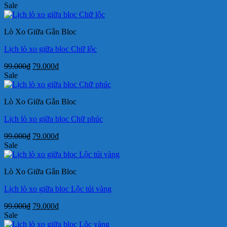
Sale
Lò Xo Giữa Gắn Bloc
Lịch lò xo giữa bloc Chữ lộc
Giá
Giá
99.000
₫
79.000
₫
gốc
hiện
Sale
là:
tại
99.000₫.
là:
Lò Xo Giữa Gắn Bloc
79.000₫.
Lịch lò xo giữa bloc Chữ phúc
Giá
Giá
99.000
₫
79.000
₫
gốc
hiện
Sale
là:
tại
99.000₫.
là:
Lò Xo Giữa Gắn Bloc
79.000₫.
Lịch lò xo giữa bloc Lộc túi vàng
Giá
Giá
99.000
₫
79.000
₫
gốc
hiện
Sale
là:
tại