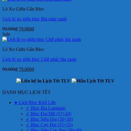
99.000₫.
là:
Lò Xo Giữa Gắn Bloc
79.000₫.
Lịch lò xo giữa bloc Bìa màu xanh
Giá
Giá
99.000
₫
79.000
₫
gốc
hiện
Sale
là:
tại
99.000₫.
là:
Lò Xo Giữa Gắn Bloc
79.000₫.
Lịch lò xo giữa bloc Chữ phúc bìa xanh
Giá
Giá
99.000
₫
79.000
₫
gốc
hiện
là:
tại
99.000₫.
là:
79.000₫.
DANH MỤC LỊCH TẾT
➤ Lịch Bloc Khổ Lớn
✓ Bloc Bìa Laminate
✓ Bloc Đại ĐB (17×24)
✓ Bloc Siêu Đại (20×30)
✓ Bloc Cực Đại (25×35)
✓ Bloc Siêu Cực Đại (30×40)