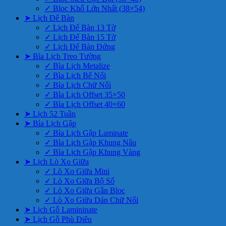
✓ Bloc Khổ Lớn Nhất (38×54)
➤ Lịch Để Bàn
✓ Lịch Để Bàn 13 Tờ
✓ Lịch Để Bàn 15 Tờ
✓ Lịch Để Bàn Đứng
➤ Bìa Lịch Treo Tường
✓ Bìa Lịch Metalize
✓ Bìa Lịch Bế Nổi
✓ Bìa Lịch Chữ Nổi
✓ Bìa Lịch Offset 35×50
✓ Bìa Lịch Offset 40×60
➤ Lịch 52 Tuần
➤ Bìa Lịch Gập
✓ Bìa Lịch Gập Laminate
✓ Bìa Lịch Gập Khung Nâu
✓ Bìa Lịch Gập Khung Vàng
➤ Lịch Lò Xo Giữa
✓ Lò Xo Giữa Mini
✓ Lò Xo Giữa Bộ Số
✓ Lò Xo Giữa Gắn Bloc
✓ Lò Xo Giữa Dán Chữ Nổi
➤ Lịch Gỗ Lamininate
➤ Lịch Gỗ Phù Điêu