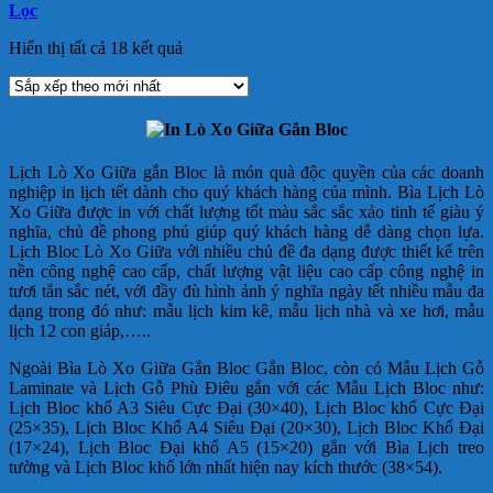
Lọc
Đã
Hiển thị tất cả 18 kết quả
sắp
xếp
theo
mới
nhất
Lịch Lò Xo Giữa gắn Bloc là món quà độc quyền của các doanh
nghiệp in lịch tết dành cho quý khách hàng của mình. Bìa Lịch Lò
Xo Giữa được in với chất lượng tốt màu sắc sắc xảo tinh tế giàu ý
nghĩa, chủ đề phong phú giúp quý khách hàng dễ dàng chọn lựa.
Lịch Bloc Lò Xo Giữa với nhiều chủ đề đa dạng được thiết kế trên
nền công nghệ cao cấp, chất lượng vật liệu cao cấp công nghệ in
tươi tắn sắc nét, với đầy đù hình ảnh ý nghĩa ngày tết nhiều mẫu đa
dạng trong đó như: mẫu lịch kim kê, mẫu lịch nhà và xe hơi, mẫu
lịch 12 con giáp,…..
Ngoài Bìa Lò Xo Giữa Gắn Bloc Gắn Bloc, còn có Mẫu Lịch Gỗ
Laminate và Lịch Gỗ Phù Điêu gắn với các Mẫu Lịch Bloc như:
Lịch Bloc khổ A3 Siêu Cực Đại (30×40), Lịch Bloc khổ Cực Đại
(25×35), Lịch Bloc Khổ A4 Siêu Đại (20×30), Lịch Bloc Khổ Đại
(17×24), Lịch Bloc Đại khổ A5 (15×20) gắn với Bìa Lịch treo
tường và Lịch Bloc khổ lớn nhất hiện nay kích thước (38×54).