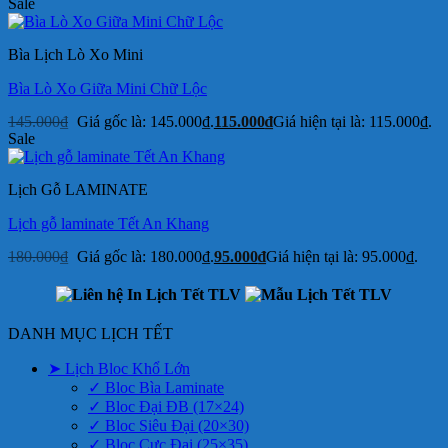
Sale
Bìa Lịch Lò Xo Mini
Bìa Lò Xo Giữa Mini Chữ Lộc
145.000
₫
Giá gốc là: 145.000₫.
115.000
₫
Giá hiện tại là: 115.000₫.
Sale
Lịch Gỗ LAMINATE
Lịch gỗ laminate Tết An Khang
180.000
₫
Giá gốc là: 180.000₫.
95.000
₫
Giá hiện tại là: 95.000₫.
DANH MỤC LỊCH TẾT
➤ Lịch Bloc Khổ Lớn
✓ Bloc Bìa Laminate
✓ Bloc Đại ĐB (17×24)
✓ Bloc Siêu Đại (20×30)
✓ Bloc Cực Đại (25×35)