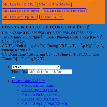
Mẫu Lịch Bloc Khổ Đại
Mẫu Lịch Bloc Siêu Đại
Mẫu Lịch Bloc Treo Tường
Mẫu Lịch Bloc Treo Tường Đẹp
Mẫu Lịch Bloc Đẹp 2026
Ép Kim Bìa Lịch
CÔNG TY IN LỊCH TẾT © TƯƠNG LAI VIỆT
™☝️
Hotline/Zalo: 0983.559.554 - 0913.559.554 - 0937.559.554
Trụ sở chính: 950/9 Nguyễn Kiệm - Phường Hạnh Thông (Gò Vấp
Cũ) - TP. HCM
CN Tây Ninh (Long An Cũ): Đường Võ Duy Tạo, Ấp Ngãi Lợi A,
Phường Khánh Hậu
CN Đồng Tháp (Tiền Giang Cũ): 554 Nguyễn Tri Phương (Chợ
Thạnh Trị) - Phường Mỹ Tho
Tìm kiếm:
➤ Lịch Bloc Khổ Lớn
✓ Bloc Bìa Laminate
✓ Bloc Đại ĐB (17×24)
✓ Bloc Siêu Đại (20×30)
✓ Bloc Cực Đại (25×35)
✓ Bloc Siêu Cực Đại (30×40)