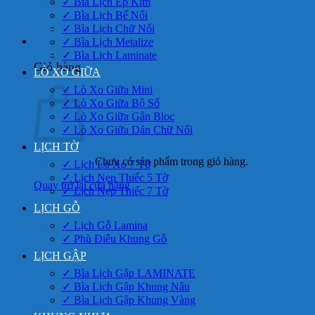
✓ Bìa Lịch Ép Kim
✓ Bìa Lịch Bế Nổi
✓ Bìa Lịch Chữ Nổi
0
✓ Bìa Lịch Metalize
✓ Bìa Lịch Laminate
Giỏ hàng
LÒ XO GIỮA
✓ Lò Xo Giữa Mini
✓ Lò Xo Giữa Bộ Số
✓ Lò Xo Giữa Gắn Bloc
✓ Lò Xo Giữa Dán Chữ Nổi
LỊCH TỜ
Chưa có sản phẩm trong giỏ hàng.
✓ Lịch Lò Xo 7 Tờ
✓ Lịch Nẹp Thiếc 5 Tờ
Quay trở lại cửa hàng
✓ Lịch Nẹp Thiếc 7 Tờ
LỊCH GỖ
✓ Lịch Gỗ Lamina
✓ Phù Điêu Khung Gỗ
LỊCH GẬP
✓ Bìa Lịch Gập LAMINATE
✓ Bìa Lịch Gập Khung Nâu
✓ Bìa Lịch Gập Khung Vàng