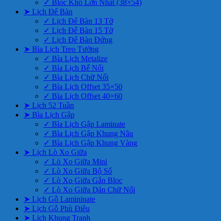
✓ Bloc Khổ Lớn Nhất (38×54)
➤ Lịch Để Bàn
✓ Lịch Để Bàn 13 Tờ
✓ Lịch Để Bàn 15 Tờ
✓ Lịch Để Bàn Đứng
➤ Bìa Lịch Treo Tường
✓ Bìa Lịch Metalize
✓ Bìa Lịch Bế Nổi
✓ Bìa Lịch Chữ Nổi
✓ Bìa Lịch Offset 35×50
✓ Bìa Lịch Offset 40×60
➤ Lịch 52 Tuần
➤ Bìa Lịch Gập
✓ Bìa Lịch Gập Laminate
✓ Bìa Lịch Gập Khung Nâu
✓ Bìa Lịch Gập Khung Vàng
➤ Lịch Lò Xo Giữa
✓ Lò Xo Giữa Mini
✓ Lò Xo Giữa Bộ Số
✓ Lò Xo Giữa Gắn Bloc
✓ Lò Xo Giữa Dán Chữ Nổi
➤ Lịch Gỗ Lamininate
➤ Lịch Gỗ Phù Điêu
➤ Lịch Khung Tranh