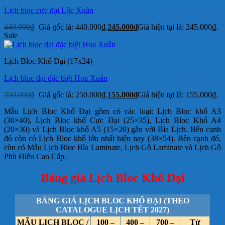
Lịch bloc cực đại Lộc Xuân
440.000
₫
Giá gốc là: 440.000₫.
245.000
₫
Giá hiện tại là: 245.000₫.
Sale
Lịch Bloc Khổ Đại (17x24)
Lịch bloc đại đặc biệt Hoa Xuân
250.000
₫
Giá gốc là: 250.000₫.
155.000
₫
Giá hiện tại là: 155.000₫.
Mẫu Lịch Bloc Khổ Đại gồm có các loại: Lịch Bloc khổ A3
(30×40), Lịch Bloc khổ Cực Đại (25×35), Lịch Bloc Khổ A4
(20×30) và Lịch Bloc khổ A5 (15×20) gắn với Bìa Lịch. Bên cạnh
đó còn có Lịch Bloc khổ lớn nhất hiện nay (38×54). Bên cạnh đó,
còn có Mẫu Lịch Bloc Bìa Laminate, Lịch Gỗ Laminate và Lịch Gỗ
Phù Điêu Cao Cấp.
Bảng giá Lịch Bloc Khổ Đại
BẢNG GIÁ LỊCH BLOC KHỔ ĐẠI (THEO
CATALOGUE LỊCH TẾT 2027)
MẪU LỊCH BLOC /
100 –
400 –
700 –
Từ