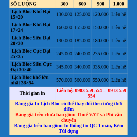
SỐ LƯỢNG
300
600
900
1.000
Lịch Bloc Khổ Đại
130.000
125.000
120.000
Liên hệ
15×20
Lịch Bloc Khổ Đại
160.000
155.000
150.000
Liên hệ
17×24
Lịch Bloc Siêu Đại
190.000
185.000
180.000
Liên hệ
20×30
Lịch Bloc Cực Đại
245.000
240.000
235.000
Liên hệ
25×35
Lịch Bloc Siêu Cực
345.000
340.000
335.000
Liên hệ
Đại 30×40
Lịch Bloc khổ lớn
570.000
560.000
550.000
Liên hệ
nhất 38×54
Liên hệ: 0983 559 554 – 0913 559
Thời gian in
554
Bảng giá In Lịch Bloc có thể thay đổi theo từng thời
điểm
Bảng giá trên chưa bao gồm: Thuế VAT và Phí vận
chuyển
Bảng giá trên bao gồm: In thông tin QC 1 màu, Kèm
Túi đựng