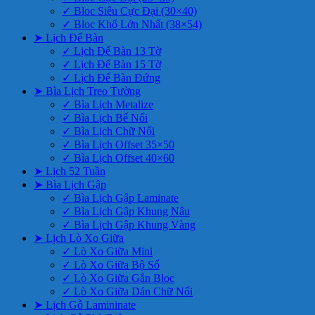
✓ Bloc Siêu Cực Đại (30×40)
✓ Bloc Khổ Lớn Nhất (38×54)
➤ Lịch Để Bàn
✓ Lịch Để Bàn 13 Tờ
✓ Lịch Để Bàn 15 Tờ
✓ Lịch Để Bàn Đứng
➤ Bìa Lịch Treo Tường
✓ Bìa Lịch Metalize
✓ Bìa Lịch Bế Nổi
✓ Bìa Lịch Chữ Nổi
✓ Bìa Lịch Offset 35×50
✓ Bìa Lịch Offset 40×60
➤ Lịch 52 Tuần
➤ Bìa Lịch Gập
✓ Bìa Lịch Gập Laminate
✓ Bìa Lịch Gập Khung Nâu
✓ Bìa Lịch Gập Khung Vàng
➤ Lịch Lò Xo Giữa
✓ Lò Xo Giữa Mini
✓ Lò Xo Giữa Bộ Số
✓ Lò Xo Giữa Gắn Bloc
✓ Lò Xo Giữa Dán Chữ Nổi
➤ Lịch Gỗ Lamininate