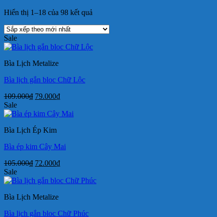
Đã
Hiển thị 1–18 của 98 kết quả
sắp
xếp
Sale
theo
mới
nhất
Bìa Lịch Metalize
Bìa lịch gắn bloc Chữ Lộc
Giá
Giá
109.000
₫
79.000
₫
gốc
hiện
Sale
là:
tại
109.000₫.
là:
Bìa Lịch Ép Kim
79.000₫.
Bìa ép kim Cây Mai
Giá
Giá
105.000
₫
72.000
₫
gốc
hiện
Sale
là:
tại
105.000₫.
là:
Bìa Lịch Metalize
72.000₫.
Bìa lịch gắn bloc Chữ Phúc