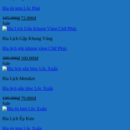
Bìa ép kim Lộc Phát
Giá
Giá
105.000
₫
72.000
₫
gốc
hiện
Sale
là:
tại
105.000₫.
là:
Bìa Lịch Gập Khung Vàng
72.000₫.
Bìa lịch gập khung vàng Chữ Phúc
Giá
Giá
300.000
₫
160.000
₫
gốc
hiện
Sale
là:
tại
300.000₫.
là:
Bìa Lịch Metalize
160.000₫.
Bìa lịch gắn bloc Lộc Xuân
Giá
Giá
109.000
₫
79.000
₫
gốc
hiện
Sale
là:
tại
109.000₫.
là:
Bìa Lịch Ép Kim
79.000₫.
Bìa ép kim Lộc Xuân