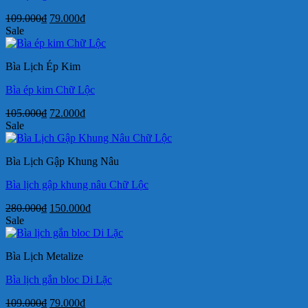
Giá
Giá
109.000
₫
79.000
₫
gốc
hiện
Sale
là:
tại
109.000₫.
là:
Bìa Lịch Ép Kim
79.000₫.
Bìa ép kim Chữ Lộc
Giá
Giá
105.000
₫
72.000
₫
gốc
hiện
Sale
là:
tại
105.000₫.
là:
Bìa Lịch Gập Khung Nâu
72.000₫.
Bìa lịch gập khung nâu Chữ Lộc
Giá
Giá
280.000
₫
150.000
₫
gốc
hiện
Sale
là:
tại
280.000₫.
là:
Bìa Lịch Metalize
150.000₫.
Bìa lịch gắn bloc Di Lặc
Giá
Giá
109.000
₫
79.000
₫