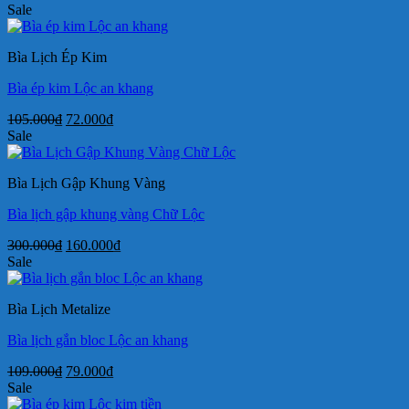
gốc
hiện
Sale
là:
tại
109.000₫.
là:
Bìa Lịch Ép Kim
79.000₫.
Bìa ép kim Lộc an khang
Giá
Giá
105.000
₫
72.000
₫
gốc
hiện
Sale
là:
tại
105.000₫.
là:
Bìa Lịch Gập Khung Vàng
72.000₫.
Bìa lịch gập khung vàng Chữ Lộc
Giá
Giá
300.000
₫
160.000
₫
gốc
hiện
Sale
là:
tại
300.000₫.
là:
Bìa Lịch Metalize
160.000₫.
Bìa lịch gắn bloc Lộc an khang
Giá
Giá
109.000
₫
79.000
₫
gốc
hiện
Sale
là:
tại