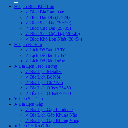
➤ Lịch Bloc Khổ Lớn
✓ Bloc Bìa Laminate
✓ Bloc Đại ĐB (17×24)
✓ Bloc Siêu Đại (20×30)
✓ Bloc Cực Đại (25×35)
✓ Bloc Siêu Cực Đại (30×40)
✓ Bloc Khổ Lớn Nhất (38×54)
➤ Lịch Để Bàn
✓ Lịch Để Bàn 13 Tờ
✓ Lịch Để Bàn 15 Tờ
✓ Lịch Để Bàn Đứng
➤ Bìa Lịch Treo Tường
✓ Bìa Lịch Metalize
✓ Bìa Lịch Bế Nổi
✓ Bìa Lịch Chữ Nổi
✓ Bìa Lịch Offset 35×50
✓ Bìa Lịch Offset 40×60
➤ Lịch 52 Tuần
➤ Bìa Lịch Gập
✓ Bìa Lịch Gập Laminate
✓ Bìa Lịch Gập Khung Nâu
✓ Bìa Lịch Gập Khung Vàng
➤ Lịch Lò Xo Giữa