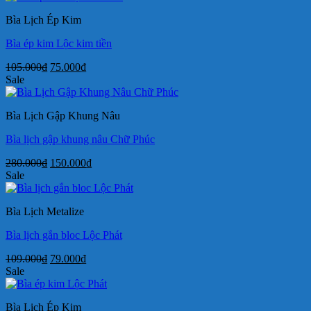
109.000₫.
là:
Bìa Lịch Ép Kim
79.000₫.
Bìa ép kim Lộc kim tiền
Giá
Giá
105.000
₫
75.000
₫
gốc
hiện
Sale
là:
tại
105.000₫.
là:
Bìa Lịch Gập Khung Nâu
75.000₫.
Bìa lịch gập khung nâu Chữ Phúc
Giá
Giá
280.000
₫
150.000
₫
gốc
hiện
Sale
là:
tại
280.000₫.
là:
Bìa Lịch Metalize
150.000₫.
Bìa lịch gắn bloc Lộc Phát
Giá
Giá
109.000
₫
79.000
₫
gốc
hiện
Sale
là:
tại
109.000₫.
là:
Bìa Lịch Ép Kim
79.000₫.