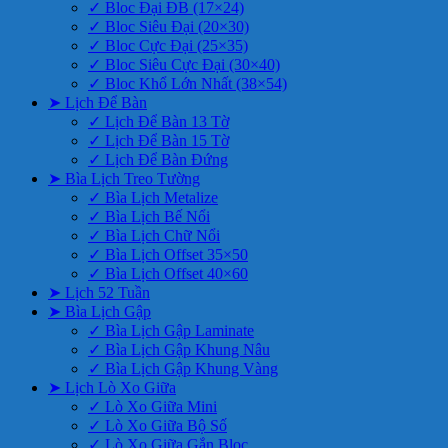
✓ Bloc Đại ĐB (17×24)
✓ Bloc Siêu Đại (20×30)
✓ Bloc Cực Đại (25×35)
✓ Bloc Siêu Cực Đại (30×40)
✓ Bloc Khổ Lớn Nhất (38×54)
➤ Lịch Để Bàn
✓ Lịch Để Bàn 13 Tờ
✓ Lịch Để Bàn 15 Tờ
✓ Lịch Để Bàn Đứng
➤ Bìa Lịch Treo Tường
✓ Bìa Lịch Metalize
✓ Bìa Lịch Bế Nổi
✓ Bìa Lịch Chữ Nổi
✓ Bìa Lịch Offset 35×50
✓ Bìa Lịch Offset 40×60
➤ Lịch 52 Tuần
➤ Bìa Lịch Gập
✓ Bìa Lịch Gập Laminate
✓ Bìa Lịch Gập Khung Nâu
✓ Bìa Lịch Gập Khung Vàng
➤ Lịch Lò Xo Giữa
✓ Lò Xo Giữa Mini
✓ Lò Xo Giữa Bộ Số
✓ Lò Xo Giữa Gắn Bloc