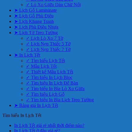
✓ Lò Xo Giữa Dán Chữ Nổi
➤ Lịch Gỗ Lamininate
➤ Lịch Gỗ Phù Điêu
➤ Lịch Khung Tranh
➤ Lịch Phù Điêu Nhựa
➤ Lịch Tờ Treo Tường
✓ Lịch Lò Xo 7 Tờ
✓ Lịch Nẹp Thiếc 5 Tờ
✓ Lịch Nẹp Thiếc 7 Tờ
➤ In Lịch Tết
✓ Tìm hiểu Lịch Tết
✓ Mẫu Lịch Tết
✓ Thiết kế Mẫu Lịch Tết
✓ Tìm hiểu In Lịch Bloc
✓ Tìm hiểu In Lịch Để Bàn
✓ Tìm hiểu In Bìa Lò Xo Giữa
✓ Tìm hiểu Lịch Gỗ
✓ Tìm hiểu In Bìa Lịch Treo Tường
➤ Bảng giá In Lịch Tết
Tìm hiểu In Lịch Tết
Không
In Lịch Tết giá rẻ nhất thời điểm nào?
Không
có
In Lịch Tết ở đâu giá rẻ?