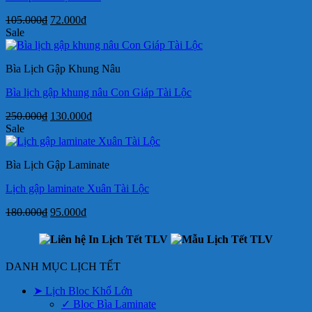
Giá
Giá
105.000
₫
72.000
₫
gốc
hiện
Sale
là:
tại
105.000₫.
là:
Bìa Lịch Gập Khung Nâu
72.000₫.
Bìa lịch gập khung nâu Con Giáp Tài Lộc
Giá
Giá
250.000
₫
130.000
₫
gốc
hiện
Sale
là:
tại
250.000₫.
là:
Bìa Lịch Gập Laminate
130.000₫.
Lịch gập laminate Xuân Tài Lộc
Giá
Giá
180.000
₫
95.000
₫
gốc
hiện
là:
tại
180.000₫.
là:
95.000₫.
DANH MỤC LỊCH TẾT
➤ Lịch Bloc Khổ Lớn
✓ Bloc Bìa Laminate