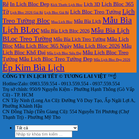
Rẻ
In Lịch Bloc Đẹp
Lịch Bloc 365
Lịch 3D
Bàn
Kích Thước Lịch Bloc
Lịch
Tờ
Lịch Bloc Treo Tường
Lịch Bloc 2026 Giá Rẻ
Lịch Bloc Giá Rẻ
Mẫu Bìa
Treo Tường Bloc
Mẫu Bìa Lịch
Mua Lich Bloc
Lịch BLoc
Mẫu Bìa Lịch
Mẫu Bìa Lịch Bloc 2026
BLoc Treo Tường
Mẫu Lịch
Mẫu Bìa Lịch Treo Tường
Bloc
Mẫu Lịch Bloc 365 Ngày
Mẫu Lịch Bloc 2026
Mẫu
Lịch Bloc Khổ Đại
Mẫu Lịch Bloc Treo
Mẫu Lịch Bloc Siêu Đại
Tường
Mẫu Lịch Bloc Treo Tường Đẹp
Mẫu Lịch Bloc Đẹp 2026
Ép Kim Bìa Lịch
CÔNG TY IN LỊCH TẾT © TƯƠNG LAI VIỆT
™☝️
Hotline/Zalo: 0983.559.554 - 0913.559.554 - 0937.559.554
Trụ sở chính: 950/9 Nguyễn Kiệm - Phường Hạnh Thông (Gò Vấp
Cũ) - TP. HCM
CN Tây Ninh (Long An Cũ): Đường Võ Duy Tạo, Ấp Ngãi Lợi A,
Phường Khánh Hậu
CN Đồng Tháp (Tiền Giang Cũ): 554 Nguyễn Tri Phương (Chợ
Thạnh Trị) - Phường Mỹ Tho
Tìm
kiếm: