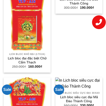
Thành Công
Giá
Giá
300.000
₫
190.000
₫
gốc
hiện
là:
tại
300.000₫.
là:
190.000
LỊCH BLOC KHỔ ĐẠI (17X24)
Lịch bloc đại đặc biệt Chữ
Cẩm Thạch
Giá
Giá
250.000
₫
160.000
₫
gốc
hiện
là:
tại
250.000₫.
là:
160.000₫.
Sale
Sale
LỊCH BLOC SIÊU CỰC ĐẠI 30X40
Lịch bloc siêu cực đại Mã
Đáo Thành Công
Giá
Giá
550.000
₫
330.000
₫