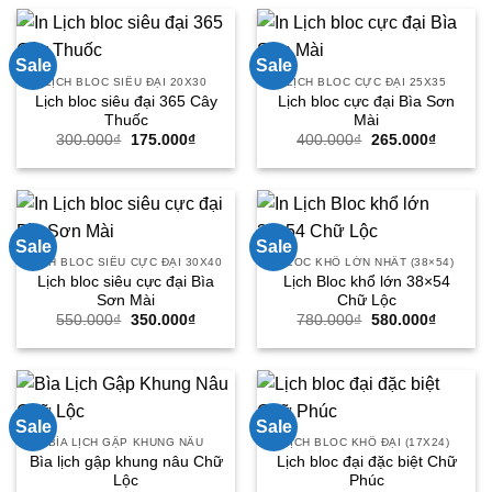
790.000₫.
là:
250.000₫.
là:
590.000₫.
155.000
Sale
Sale
LỊCH BLOC SIÊU ĐẠI 20X30
LỊCH BLOC CỰC ĐẠI 25X35
Lịch bloc siêu đại 365 Cây
Lịch bloc cực đại Bìa Sơn
Thuốc
Mài
Giá
Giá
Giá
Giá
300.000
₫
175.000
₫
400.000
₫
265.000
₫
gốc
hiện
gốc
hiện
là:
tại
là:
tại
300.000₫.
là:
400.000₫.
là:
175.000₫.
265.000
Sale
Sale
LỊCH BLOC SIÊU CỰC ĐẠI 30X40
BLOC KHỔ LỚN NHẤT (38×54)
Lịch bloc siêu cực đại Bìa
Lịch Bloc khổ lớn 38×54
Sơn Mài
Chữ Lộc
Giá
Giá
Giá
Giá
550.000
₫
350.000
₫
780.000
₫
580.000
₫
gốc
hiện
gốc
hiện
là:
tại
là:
tại
550.000₫.
là:
780.000₫.
là:
350.000₫.
580.000
Sale
Sale
BÌA LỊCH GẬP KHUNG NÂU
LỊCH BLOC KHỔ ĐẠI (17X24)
Bìa lịch gập khung nâu Chữ
Lịch bloc đại đặc biệt Chữ
Lộc
Phúc