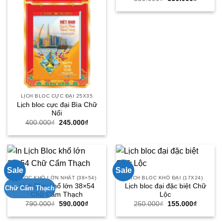
gốc
hiện
là:
tại
550.000₫.
là:
330.000
LỊCH BLOC CỰC ĐẠI 25X35
Lịch bloc cực đại Bìa Chữ
Nổi
Giá
Giá
400.000
₫
245.000
₫
gốc
hiện
là:
tại
400.000₫.
là:
245.000₫.
Sale
Sale
BLOC KHỔ LỚN NHẤT (38×54)
LỊCH BLOC KHỔ ĐẠI (17X24)
Lịch Bloc khổ lớn 38×54
Lịch bloc đại đặc biệt Chữ
Chữ Cẩm Thạch
Chữ Cẩm Thạch
Lộc
Giá
Giá
Giá
Giá
790.000
₫
590.000
₫
250.000
₫
155.000
₫
gốc
hiện
gốc
hiện
là:
tại
là:
tại