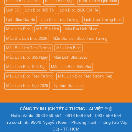
In Lịch Bloc Giá Rẻ
In Lịch Bloc Đẹp
Kích Thước Lịch Bloc
Lịch 3D
Lịch Bloc 365 Tờ
Lịch Bloc 2026 Giá Rẻ
Lịch Bloc Giá Rẻ
Lịch Bloc Treo Tường
Lịch Treo Tường Bloc
Mua Lich Bloc
Mẫu Bìa Lịch
Mẫu Bìa Lịch BLoc
Mẫu Bìa Lịch Bloc 2026
Mẫu Bìa Lịch BLoc Treo Tường
Mẫu Bìa Lịch Treo Tường
Mẫu Lịch Bloc
Mẫu Lịch Bloc 365 Ngày
Mẫu Lịch Bloc 2026
Mẫu Lịch Bloc Khổ Đại
Mẫu Lịch Bloc Siêu Đại
Mẫu Lịch Bloc Treo Tường
Mẫu Lịch Bloc Treo Tường Đẹp
Mẫu Lịch Bloc Đẹp 2026
Ép Kim Bìa Lịch
CÔNG TY IN LỊCH TẾT © TƯƠNG LAI VIỆT
™☝️
Hotline/Zalo: 0983.559.554 - 0913.559.554 - 0937.559.554
Trụ sở chính: 950/9 Nguyễn Kiệm - Phường Hạnh Thông (Gò Vấp
Cũ) - TP. HCM