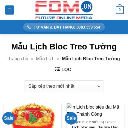
Bỏ
0
qua
nội
dung
TƯ VẤN & ĐẶT HÀNG: 0983 559 554
Mẫu Lịch Bloc Treo Tường
Trang chủ
»
Mẫu Lịch
»
Mẫu Lịch Bloc Treo Tường
LỌC
Sale
Sale
LỊCH BLOC SIÊU ĐẠI 20X30
Lịch bloc siêu đại Mã Đáo