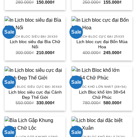
Giá
Giá
Giá
Giá
280.000
₫
150.000
₫
250.000
₫
155.000
₫
gốc
hiện
gốc
hiện
là:
tại
là:
tại
280.000₫.
là:
250.000₫.
là:
150.000₫.
155.000
Sale
Sale
LỊCH BLOC SIÊU ĐẠI 20X30
LỊCH BLOC CỰC ĐẠI 25X35
Lịch bloc siêu đại Bìa Chữ
Lịch bloc cực đại Bốn Mùa
Nổi
Hoa
Giá
Giá
Giá
Giá
300.000
₫
210.000
₫
400.000
₫
245.000
₫
gốc
hiện
gốc
hiện
là:
tại
là:
tại
300.000₫.
là:
400.000₫.
là:
210.000₫.
245.000
Sale
Sale
LỊCH BLOC SIÊU CỰC ĐẠI 30X40
BLOC KHỔ LỚN NHẤT (38×54)
Lịch bloc siêu cực đại Cảnh
Lịch Bloc khổ lớn 38×54
Đẹp Thế Giới
Chữ Phúc
Giá
Giá
Giá
Giá
550.000
₫
330.000
₫
780.000
₫
580.000
₫
gốc
hiện
gốc
hiện
là:
tại
là:
tại
550.000₫.
là:
780.000₫.
là:
330.000₫.
580.000
Sale
Sale
BÌA LỊCH GẬP KHUNG VÀNG
LỊCH BLOC KHỔ ĐẠI (17X24)