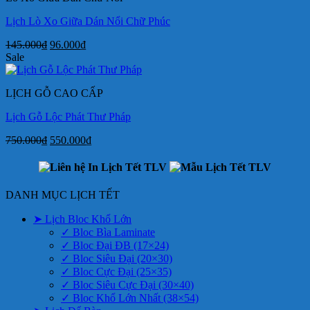
Lịch Lò Xo Giữa Dán Nổi Chữ Phúc
Giá
Giá
145.000
₫
96.000
₫
gốc
hiện
Sale
là:
tại
145.000₫.
là:
LỊCH GỖ CAO CẤP
96.000₫.
Lịch Gỗ Lộc Phát Thư Pháp
Giá
Giá
750.000
₫
550.000
₫
gốc
hiện
là:
tại
750.000₫.
là:
550.000₫.
DANH MỤC LỊCH TẾT
➤ Lịch Bloc Khổ Lớn
✓ Bloc Bìa Laminate
✓ Bloc Đại ĐB (17×24)
✓ Bloc Siêu Đại (20×30)
✓ Bloc Cực Đại (25×35)
✓ Bloc Siêu Cực Đại (30×40)
✓ Bloc Khổ Lớn Nhất (38×54)