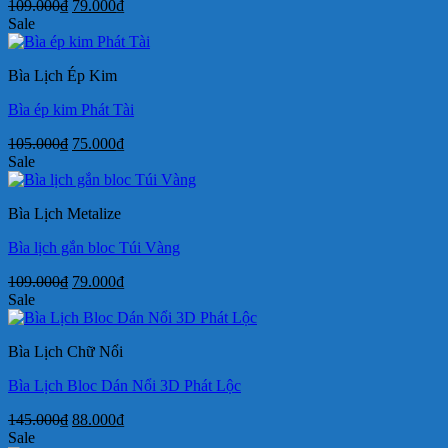
Giá
Giá
109.000
₫
79.000
₫
gốc
hiện
Sale
là:
tại
109.000₫.
là:
Bìa Lịch Ép Kim
79.000₫.
Bìa ép kim Phát Tài
Giá
Giá
105.000
₫
75.000
₫
gốc
hiện
Sale
là:
tại
105.000₫.
là:
Bìa Lịch Metalize
75.000₫.
Bìa lịch gắn bloc Túi Vàng
Giá
Giá
109.000
₫
79.000
₫
gốc
hiện
Sale
là:
tại
109.000₫.
là:
Bìa Lịch Chữ Nổi
79.000₫.
Bìa Lịch Bloc Dán Nổi 3D Phát Lộc
Giá
Giá
145.000
₫
88.000
₫
gốc
hiện
Sale