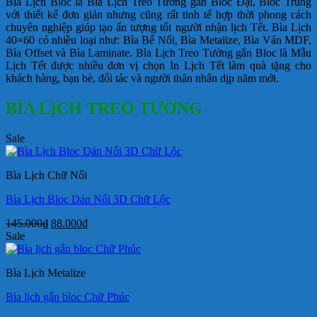
Bìa Lịch Bloc là Bìa Lịch Treo Tường gắn Bloc Đại, Bloc Trung
với thiết kế đơn giản nhưng cũng rất tinh tế hợp thời phong cách
chuyên nghiệp giúp tạo ấn tượng tốt người nhận lịch Tết. Bìa Lịch
40×60 có nhiều loại như: Bìa Bế Nổi, Bìa Metalize, Bìa Ván MDF,
Bìa Offset và Bìa Laminate. Bìa Lịch Treo Tường gắn Bloc là Mẫu
Lịch Tết được nhiều đơn vị chọn In Lịch Tết làm quà tặng cho
khách hàng, bạn bè, đối tác và người thân nhân dịp năm mới.
BÌA LỊCH TREO TƯỜNG
Sale
Bìa Lịch Chữ Nổi
Bìa Lịch Bloc Dán Nổi 3D Chữ Lộc
Giá
Giá
145.000
₫
88.000
₫
gốc
hiện
Sale
là:
tại
145.000₫.
là:
Bìa Lịch Metalize
88.000₫.
Bìa lịch gắn bloc Chữ Phúc