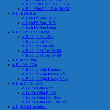
✓ Bloc Siêu Cực Đại (30×40)
✓ Bloc Khổ Lớn Nhất (38×54)
➤ Lịch Để Bàn
✓ Lịch Để Bàn 13 Tờ
✓ Lịch Để Bàn 15 Tờ
✓ Lịch Để Bàn Đứng
➤ Bìa Lịch Treo Tường
✓ Bìa Lịch Metalize
✓ Bìa Lịch Bế Nổi
✓ Bìa Lịch Chữ Nổi
✓ Bìa Lịch Offset 35×50
✓ Bìa Lịch Offset 40×60
➤ Lịch 52 Tuần
➤ Bìa Lịch Gập
✓ Bìa Lịch Gập Laminate
✓ Bìa Lịch Gập Khung Nâu
✓ Bìa Lịch Gập Khung Vàng
➤ Lịch Lò Xo Giữa
✓ Lò Xo Giữa Mini
✓ Lò Xo Giữa Bộ Số
✓ Lò Xo Giữa Gắn Bloc
✓ Lò Xo Giữa Dán Chữ Nổi
➤ Lịch Gỗ Lamininate