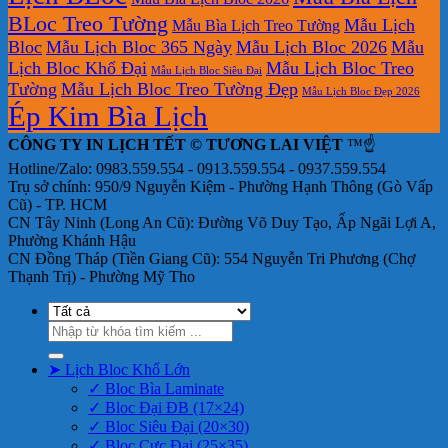
BLoc Treo Tường
Mẫu Lịch
Mẫu Bìa Lịch Treo Tường
Bloc
Mẫu Lịch Bloc 365 Ngày
Mẫu Lịch Bloc 2026
Mẫu
Lịch Bloc Khổ Đại
Mẫu Lịch Bloc Treo
Mẫu Lịch Bloc Siêu Đại
Tường
Mẫu Lịch Bloc Treo Tường Đẹp
Mẫu Lịch Bloc Đẹp 2026
Ép Kim Bìa Lịch
CÔNG TY IN LỊCH TẾT © TƯƠNG LAI VIỆT
™☝️
Hotline/Zalo: 0983.559.554 - 0913.559.554 - 0937.559.554
Trụ sở chính: 950/9 Nguyễn Kiệm - Phường Hạnh Thông (Gò Vấp
Cũ) - TP. HCM
CN Tây Ninh (Long An Cũ): Đường Võ Duy Tạo, Ấp Ngãi Lợi A,
Phường Khánh Hậu
CN Đồng Tháp (Tiền Giang Cũ): 554 Nguyễn Tri Phương (Chợ
Thạnh Trị) - Phường Mỹ Tho
Tìm
kiếm:
➤ Lịch Bloc Khổ Lớn
✓ Bloc Bìa Laminate
✓ Bloc Đại ĐB (17×24)
✓ Bloc Siêu Đại (20×30)
✓ Bloc Cực Đại (25×35)