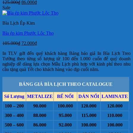
Giá
Giá
125.000
₫
86.000
₫
gốc
hiện
Sale
là:
tại
125.000₫.
là:
Bìa Lịch Ép Kim
86.000₫.
Bìa ép kim Phước Lộc Thọ
Giá
Giá
105.000
₫
72.000
₫
gốc
hiện
In TLV gởi đến quý khách hàng Bảng báo giá In Bìa Lịch Treo
là:
tại
Tường theo từng số lượng từ 100 đến 1.000 cuốn để quý doanh
105.000₫.
là:
nghiệp dễ dàng lựa chọn Mẫu Lịch phù hợp với kinh phí theo nhu
72.000₫.
cầu tặng quà Tết cho khách hàng vào dịp cuối năm.
BẢNG GIÁ BÌA LỊCH THEO CATALOGUE
Số Lượng
METALIZE
BẾ NỔI
DÁN NỔI
LAMINATE
100 – 200
90.000
100.000
120.000
120.000
300 – 400
88.000
95.000
115.000
110.000
500 – 600
86.000
92.000
100.000
100.000