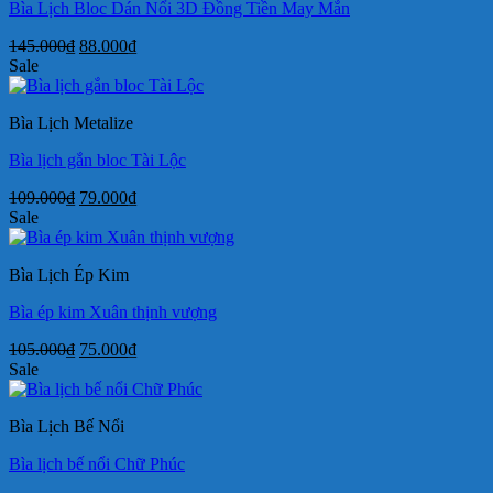
Bìa Lịch Bloc Dán Nổi 3D Đồng Tiền May Mắn
Giá
Giá
145.000
₫
88.000
₫
gốc
hiện
Sale
là:
tại
145.000₫.
là:
Bìa Lịch Metalize
88.000₫.
Bìa lịch gắn bloc Tài Lộc
Giá
Giá
109.000
₫
79.000
₫
gốc
hiện
Sale
là:
tại
109.000₫.
là:
Bìa Lịch Ép Kim
79.000₫.
Bìa ép kim Xuân thịnh vượng
Giá
Giá
105.000
₫
75.000
₫
gốc
hiện
Sale
là:
tại
105.000₫.
là:
Bìa Lịch Bế Nổi
75.000₫.
Bìa lịch bế nổi Chữ Phúc