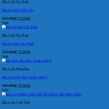
Bìa Lịch Ép Kim
75.000₫.
Bìa ép kim Chữ Lộc
Giá
Giá
105.000
₫
72.000
₫
gốc
hiện
Sale
là:
tại
105.000₫.
là:
Bìa Lịch Ép Kim
72.000₫.
Bìa ép kim Lộc Phát
Giá
Giá
105.000
₫
72.000
₫
gốc
hiện
Sale
là:
tại
105.000₫.
là:
Bìa Lịch Metalize
72.000₫.
Bìa lịch gắn bloc Xuân như ý
Giá
Giá
109.000
₫
79.000
₫
gốc
hiện
Sale
là:
tại
109.000₫.
là:
Bìa Lịch Chữ Nổi
79.000₫.