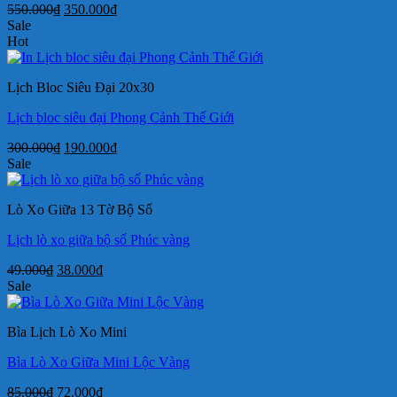
Giá
Giá
550.000
₫
350.000
₫
gốc
hiện
Sale
là:
tại
Hot
550.000₫.
là:
350.000₫.
Lịch Bloc Siêu Đại 20x30
Lịch bloc siêu đại Phong Cảnh Thế Giới
Giá
Giá
300.000
₫
190.000
₫
gốc
hiện
Sale
là:
tại
300.000₫.
là:
Lò Xo Giữa 13 Tờ Bộ Số
190.000₫.
Lịch lò xo giữa bộ số Phúc vàng
Giá
Giá
49.000
₫
38.000
₫
gốc
hiện
Sale
là:
tại
49.000₫.
là:
Bìa Lịch Lò Xo Mini
38.000₫.
Bìa Lò Xo Giữa Mini Lộc Vàng
Giá
Giá
85.000
₫
72.000
₫