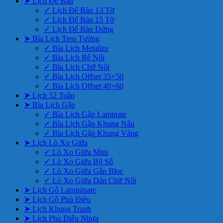
➤ Lịch Để Bàn
✓ Lịch Để Bàn 13 Tờ
✓ Lịch Để Bàn 15 Tờ
✓ Lịch Để Bàn Đứng
➤ Bìa Lịch Treo Tường
✓ Bìa Lịch Metalize
✓ Bìa Lịch Bế Nổi
✓ Bìa Lịch Chữ Nổi
✓ Bìa Lịch Offset 35×50
✓ Bìa Lịch Offset 40×60
➤ Lịch 52 Tuần
➤ Bìa Lịch Gập
✓ Bìa Lịch Gập Laminate
✓ Bìa Lịch Gập Khung Nâu
✓ Bìa Lịch Gập Khung Vàng
➤ Lịch Lò Xo Giữa
✓ Lò Xo Giữa Mini
✓ Lò Xo Giữa Bộ Số
✓ Lò Xo Giữa Gắn Bloc
✓ Lò Xo Giữa Dán Chữ Nổi
➤ Lịch Gỗ Lamininate
➤ Lịch Gỗ Phù Điêu
➤ Lịch Khung Tranh
➤ Lịch Phù Điêu Nhựa