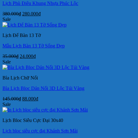
Lịch Phù Điêu Khung Nhựa Phúc Lộc
Giá
Giá
380.000
₫
280.000
₫
gốc
hiện
Sale
là:
tại
380.000₫.
là:
Lịch Để Bàn 13 Tờ
280.000₫.
Mẫu Lịch Bàn 13 Tờ Sống Đẹp
Giá
Giá
35.000
₫
24.000
₫
gốc
hiện
Sale
là:
tại
35.000₫.
là:
Bìa Lịch Chữ Nổi
24.000₫.
Bìa Lịch Bloc Dán Nổi 3D Lộc Túi Vàng
Giá
Giá
145.000
₫
88.000
₫
gốc
hiện
Sale
là:
tại
145.000₫.
là:
Lịch Bloc Siêu Cực Đại 30x40
88.000₫.
Lịch bloc siêu cực đại Khánh Sơn Mài