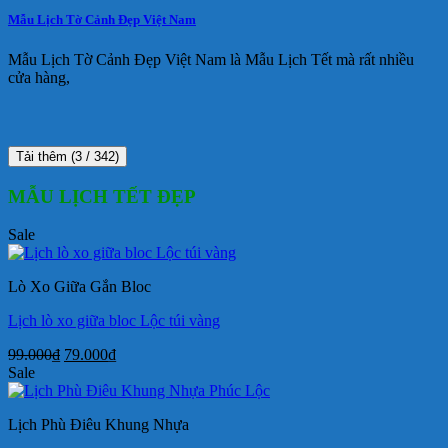
Mẫu Lịch Tờ Cảnh Đẹp Việt Nam
Mẫu Lịch Tờ Cảnh Đẹp Việt Nam là Mẫu Lịch Tết mà rất nhiều
cửa hàng,
Tải thêm
(
3
/ 342)
MẪU LỊCH TẾT ĐẸP
Sale
Lò Xo Giữa Gắn Bloc
Lịch lò xo giữa bloc Lộc túi vàng
Giá
Giá
99.000
₫
79.000
₫
gốc
hiện
Sale
là:
tại
99.000₫.
là:
Lịch Phù Điêu Khung Nhựa
79.000₫.