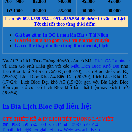
700 – 900
82.000
90.000
95.000
95.000
Từ 1000
80.000
85.000
90.000
90.000
Liên hệ: 0983.559.554 – 0913.559.554 để được tư vấn In Lịch
Tết chi tiết theo từng thời điểm.
Giá bao gồm: In QC 1 màu lên Bìa + Túi Nilon
Giá trên chưa bao gồm VAT và Phí vận chuyển
Giá có thể thay đổi theo từng thời điểm đặt lịch
Ngoài Bìa Lịch Treo Tường 40×60, còn có Mẫu
Lịch Gỗ Laminate
và Lịch Gỗ Phù Điêu gắn với các
Mẫu Lịch Bloc Khổ Đại
như:
Lịch Bloc khổ A3 Siêu Cực Đại (30×40), Lịch Bloc khổ Cực Đại
(25×35), Lịch Bloc Khổ A4 Siêu Đại (20×30), Lịch Bloc Khổ Đại
(17×24), Lịch Bloc Đại khổ A5 (15×20) gắn với Bìa Lịch Bloc.
Bên cạnh đó còn có Lịch Bloc khổ lớn nhất hiện nay kích thước
(38×54).
liên hệ:
In Bìa Lịch Bloc Đại
CTY THIẾT KẾ & IN LỊCH TẾT TƯƠNG LAI VIỆT
☎: 0983 559 554 – 0913 559 554 – 0937 559 554
Email: lichtet@tuonglaiviet.vn – Web: www.intlv.vn