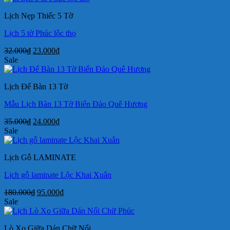
35.000₫.
là:
Lịch Nẹp Thiếc 5 Tờ
26.000₫.
Lịch 5 tờ Phúc lộc thọ
Giá
Giá
32.000
₫
23.000
₫
gốc
hiện
Sale
là:
tại
32.000₫.
là:
Lịch Để Bàn 13 Tờ
23.000₫.
Mẫu Lịch Bàn 13 Tờ Biển Đảo Quê Hương
Giá
Giá
35.000
₫
24.000
₫
gốc
hiện
Sale
là:
tại
35.000₫.
là:
Lịch Gỗ LAMINATE
24.000₫.
Lịch gỗ laminate Lộc Khai Xuân
Giá
Giá
180.000
₫
95.000
₫
gốc
hiện
Sale
là:
tại
180.000₫.
là:
Lò Xo Giữa Dán Chữ Nổi
95.000₫.