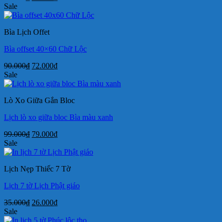
gốc
hiện
Sale
là:
tại
85.000₫.
là:
Bìa Lịch Offet
72.000₫.
Bìa offset 40×60 Chữ Lộc
Giá
Giá
90.000
₫
72.000
₫
gốc
hiện
Sale
là:
tại
90.000₫.
là:
Lò Xo Giữa Gắn Bloc
72.000₫.
Lịch lò xo giữa bloc Bìa màu xanh
Giá
Giá
99.000
₫
79.000
₫
gốc
hiện
Sale
là:
tại
99.000₫.
là:
Lịch Nẹp Thiếc 7 Tờ
79.000₫.
Lịch 7 tờ Lịch Phật giáo
Giá
Giá
35.000
₫
26.000
₫
gốc
hiện
Sale
là:
tại