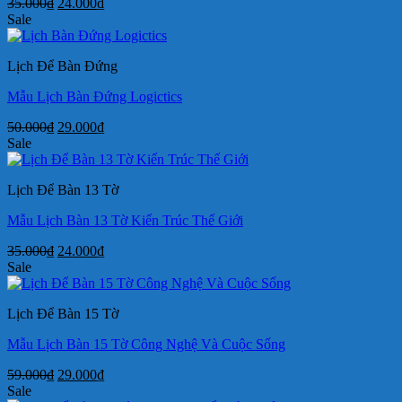
Giá
Giá
35.000
₫
24.000
₫
gốc
hiện
Sale
là:
tại
35.000₫.
là:
Lịch Để Bàn Đứng
24.000₫.
Mẫu Lịch Bàn Đứng Logictics
Giá
Giá
50.000
₫
29.000
₫
gốc
hiện
Sale
là:
tại
50.000₫.
là:
Lịch Để Bàn 13 Tờ
29.000₫.
Mẫu Lịch Bàn 13 Tờ Kiến Trúc Thế Giới
Giá
Giá
35.000
₫
24.000
₫
gốc
hiện
Sale
là:
tại
35.000₫.
là:
Lịch Để Bàn 15 Tờ
24.000₫.
Mẫu Lịch Bàn 15 Tờ Công Nghệ Và Cuộc Sống
Giá
Giá
59.000
₫
29.000
₫
gốc
hiện
Sale