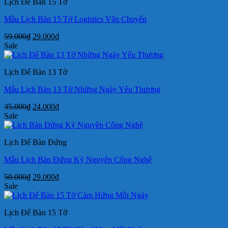
Lịch Để Bàn 15 Tờ
29.000₫.
Mẫu Lịch Bàn 15 Tờ Logistics Vận Chuyển
Giá
Giá
59.000
₫
29.000
₫
gốc
hiện
Sale
là:
tại
59.000₫.
là:
Lịch Để Bàn 13 Tờ
29.000₫.
Mẫu Lịch Bàn 13 Tờ Những Ngày Yêu Thương
Giá
Giá
35.000
₫
24.000
₫
gốc
hiện
Sale
là:
tại
35.000₫.
là:
Lịch Để Bàn Đứng
24.000₫.
Mẫu Lịch Bàn Đứng Kỷ Nguyên Công Nghệ
Giá
Giá
50.000
₫
29.000
₫
gốc
hiện
Sale
là:
tại
50.000₫.
là:
Lịch Để Bàn 15 Tờ
29.000₫.