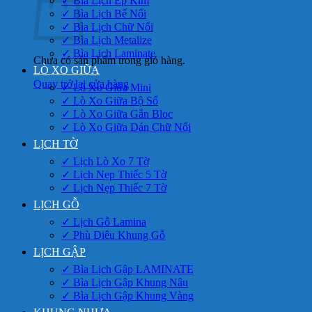
✓ Bìa Lịch Ép Kim
✓ Bìa Lịch Bế Nổi
✓ Bìa Lịch Chữ Nổi
✓ Bìa Lịch Metalize
✓ Bìa Lịch Laminate
Chưa có sản phẩm trong giỏ hàng.
LÒ XO GIỮA
Quay trở lại cửa hàng
✓ Lò Xo Giữa Mini
✓ Lò Xo Giữa Bộ Số
✓ Lò Xo Giữa Gắn Bloc
✓ Lò Xo Giữa Dán Chữ Nổi
LỊCH TỜ
✓ Lịch Lò Xo 7 Tờ
✓ Lịch Nẹp Thiếc 5 Tờ
✓ Lịch Nẹp Thiếc 7 Tờ
LỊCH GỖ
✓ Lịch Gỗ Lamina
✓ Phù Điêu Khung Gỗ
LỊCH GẬP
✓ Bìa Lịch Gập LAMINATE
✓ Bìa Lịch Gập Khung Nâu
✓ Bìa Lịch Gập Khung Vàng