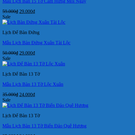
Mẫu Lịch Bàn 15 Tờ Cảm Hứng Mỗi Ngày
Giá
Giá
59.000
₫
29.000
₫
gốc
hiện
Sale
là:
tại
59.000₫.
là:
Lịch Để Bàn Đứng
29.000₫.
Mẫu Lịch Bàn Đứng Xuân Tài Lộc
Giá
Giá
50.000
₫
29.000
₫
gốc
hiện
Sale
là:
tại
50.000₫.
là:
Lịch Để Bàn 13 Tờ
29.000₫.
Mẫu Lịch Bàn 13 Tờ Lộc Xuân
Giá
Giá
35.000
₫
24.000
₫
gốc
hiện
Sale
là:
tại
35.000₫.
là:
Lịch Để Bàn 13 Tờ
24.000₫.
Mẫu Lịch Bàn 13 Tờ Biển Đảo Quê Hương