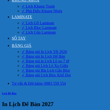
KHUNG NHỰA
✓ Lịch Khung Tranh
✓ Phù Điêu Khung Nhựa
LAMINATE
✓ Lịch Gỗ Laminate
✓ Lịch Bloc Laminate
✓ Lịch Gập Laminate
SỔ TAY
BẢNG GIÁ
✓ Bảng giá In Lịch Tết 2026
✓ Bảng giá In Lịch Để Bàn
✓ Bảng giá in Lịch Lò xo 7 tờ
✓ Bảng giá Lịch Lò Xo Giữa
✓ Bảng giá Bìa Lịch Gắn Bloc
✓ Bảng giá Lịch Bloc Khổ Đại
Tư vấn & Đặt hàng: 0983 559 554
Lịch Để Bàn
In Lịch Để Bàn 2027