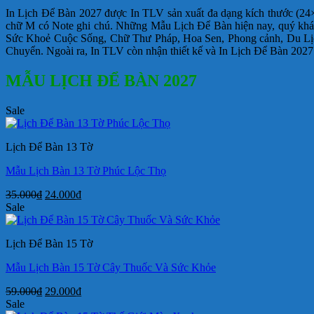
In Lịch Để Bàn 2027 được In TLV sản xuất đa dạng kích thước (24
chữ M có Note ghi chú. Những Mẫu Lịch Để Bàn hiện nay, quý khác
Sức Khoẻ Cuộc Sống, Chữ Thư Pháp, Hoa Sen, Phong cảnh, Du Lị
Chuyển. Ngoài ra, In TLV còn nhận thiết kế và In Lịch Để Bàn 2027 
MẪU LỊCH ĐỂ BÀN 2027
Sale
Lịch Để Bàn 13 Tờ
Mẫu Lịch Bàn 13 Tờ Phúc Lộc Thọ
Giá
Giá
35.000
₫
24.000
₫
gốc
hiện
Sale
là:
tại
35.000₫.
là:
Lịch Để Bàn 15 Tờ
24.000₫.
Mẫu Lịch Bàn 15 Tờ Cây Thuốc Và Sức Khỏe
Giá
Giá
59.000
₫
29.000
₫
gốc
hiện
Sale