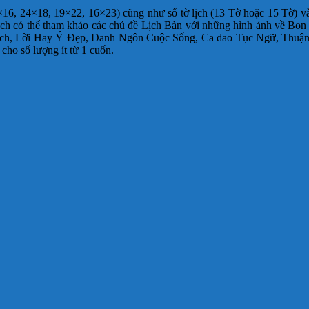
×16, 24×18, 19×22, 16×23) cũng như số tờ lịch (13 Tờ hoặc 15 Tờ) v
h có thể tham khảo các chủ đề Lịch Bàn với những hình ảnh về Bon
ch, Lời Hay Ý Đẹp, Danh Ngôn Cuộc Sống, Ca dao Tục Ngữ, Thuận 
cho số lượng ít từ 1 cuốn.