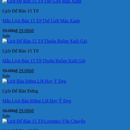
là:
tại
59.000₫.
là:
Lịch Để Bàn 15 Tờ
29.000₫.
Mẫu Lịch Bàn 15 Tờ Thế Giới Màu Xanh
Giá
Giá
59.000
₫
29.000
₫
gốc
hiện
Sale
là:
tại
59.000₫.
là:
Lịch Để Bàn 15 Tờ
29.000₫.
Mẫu Lịch Bàn 15 Tờ Thuận Buồm Xuôi Gió
Giá
Giá
59.000
₫
29.000
₫
gốc
hiện
Sale
là:
tại
59.000₫.
là:
Lịch Để Bàn Đứng
29.000₫.
Mẫu Lịch Bàn Đứng Lời Hay Ý Đẹp
Giá
Giá
50.000
₫
29.000
₫
gốc
hiện
Sale
là:
tại
50.000₫.
là: