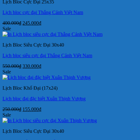
Lịch Bloc Cực Đại 25x35
170.000₫.
Lịch bloc cực đại Thắng Cảnh Việt Nam
Giá
Giá
400.000
₫
245.000
₫
gốc
hiện
Sale
là:
tại
400.000₫.
là:
Lịch Bloc Siêu Cực Đại 30x40
245.000₫.
Lịch bloc siêu cực đại Thắng Cảnh Việt Nam
Giá
Giá
550.000
₫
330.000
₫
gốc
hiện
Sale
là:
tại
550.000₫.
là:
Lịch Bloc Khổ Đại (17x24)
330.000₫.
Lịch bloc đại đặc biệt Xuân Thịnh Vượng
Giá
Giá
250.000
₫
155.000
₫
gốc
hiện
Sale
là:
tại
250.000₫.
là:
Lịch Bloc Siêu Cực Đại 30x40
155.000₫.