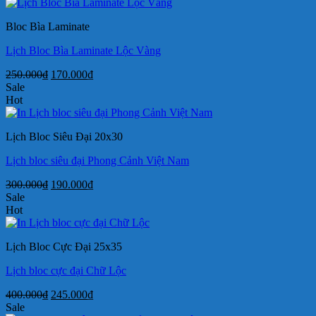
là:
tại
250.000₫.
là:
Bloc Bìa Laminate
170.000₫.
Lịch Bloc Bìa Laminate Lộc Vàng
Giá
Giá
250.000
₫
170.000
₫
gốc
hiện
Sale
là:
tại
Hot
250.000₫.
là:
170.000₫.
Lịch Bloc Siêu Đại 20x30
Lịch bloc siêu đại Phong Cảnh Việt Nam
Giá
Giá
300.000
₫
190.000
₫
gốc
hiện
Sale
là:
tại
Hot
300.000₫.
là:
190.000₫.
Lịch Bloc Cực Đại 25x35
Lịch bloc cực đại Chữ Lộc
Giá
Giá
400.000
₫
245.000
₫
gốc
hiện
Sale