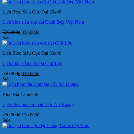
là:
tại
400.000₫.
là:
Lịch Bloc Siêu Cực Đại 30x40
245.000₫.
Lịch bloc siêu cực đại Cảnh Đẹp Việt Nam
Giá
Giá
550.000
₫
330.000
₫
gốc
hiện
Sale
là:
tại
550.000₫.
là:
Lịch Bloc Siêu Cực Đại 30x40
330.000₫.
Lịch bloc siêu cực đại Chữ Lộc
Giá
Giá
550.000
₫
330.000
₫
gốc
hiện
Sale
là:
tại
550.000₫.
là:
Bloc Bìa Laminate
330.000₫.
Lịch bloc bìa laminate Lộc An Khang
Giá
Giá
250.000
₫
170.000
₫
gốc
hiện
Sale
là:
tại
250.000₫.
là: