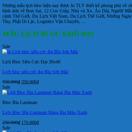
Những mẫu lịch bloc hiện nay được In TLV thiết kế phong phú về chủ
hình ảnh về Bon Sai, 12 Con Giáp, Nhà và Xe, Áo Dài, Người M
cảnh Thế Giới, Du Lịch Việt Nam, Du Lịch Thế Giới, Những Ng
Thọ, Phật Di Lặc, Logistics Vận Chuyển, …
MẪU LỊCH BLOC KHỔ ĐẠI
Sale
Lịch Bloc Siêu Cực Đại 30x40
Lịch bloc siêu cực đại Bìa Sơn Mài
Giá
Giá
550.000
₫
350.000
₫
gốc
hiện
Sale
là:
tại
550.000₫.
là:
Bloc Bìa Laminate
350.000₫.
Lịch Bloc Bìa Laminate Bảng Bìa Màu Xanh
Giá
Giá
250.000
₫
170.000
₫
gốc
hiện
Sale