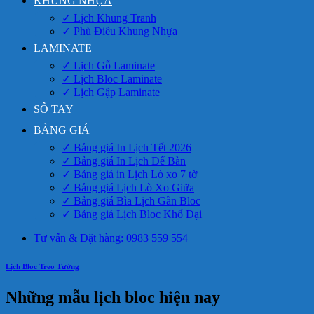
KHUNG NHỰA
✓ Lịch Khung Tranh
✓ Phù Điêu Khung Nhựa
LAMINATE
✓ Lịch Gỗ Laminate
✓ Lịch Bloc Laminate
✓ Lịch Gập Laminate
SỔ TAY
BẢNG GIÁ
✓ Bảng giá In Lịch Tết 2026
✓ Bảng giá In Lịch Để Bàn
✓ Bảng giá in Lịch Lò xo 7 tờ
✓ Bảng giá Lịch Lò Xo Giữa
✓ Bảng giá Bìa Lịch Gắn Bloc
✓ Bảng giá Lịch Bloc Khổ Đại
Tư vấn & Đặt hàng: 0983 559 554
Lịch Bloc Treo Tường
Những mẫu lịch bloc hiện nay