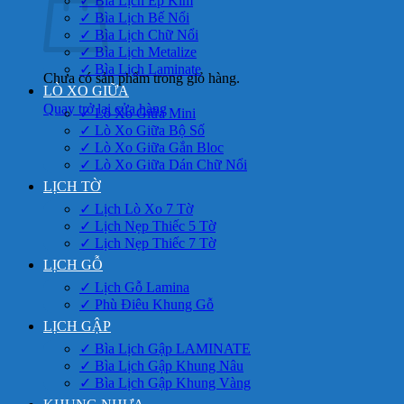
✓ Bìa Lịch Ép Kim
✓ Bìa Lịch Bế Nổi
✓ Bìa Lịch Chữ Nổi
✓ Bìa Lịch Metalize
✓ Bìa Lịch Laminate
Chưa có sản phẩm trong giỏ hàng.
LÒ XO GIỮA
Quay trở lại cửa hàng
✓ Lò Xo Giữa Mini
✓ Lò Xo Giữa Bộ Số
✓ Lò Xo Giữa Gắn Bloc
✓ Lò Xo Giữa Dán Chữ Nổi
LỊCH TỜ
✓ Lịch Lò Xo 7 Tờ
✓ Lịch Nẹp Thiếc 5 Tờ
✓ Lịch Nẹp Thiếc 7 Tờ
LỊCH GỖ
✓ Lịch Gỗ Lamina
✓ Phù Điêu Khung Gỗ
LỊCH GẬP
✓ Bìa Lịch Gập LAMINATE
✓ Bìa Lịch Gập Khung Nâu
✓ Bìa Lịch Gập Khung Vàng