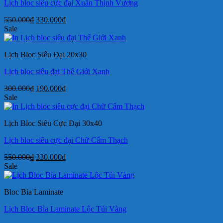
Lịch bloc siêu cực đại Xuân Thịnh Vượng
Giá
Giá
550.000
₫
330.000
₫
gốc
hiện
Sale
là:
tại
550.000₫.
là:
Lịch Bloc Siêu Đại 20x30
330.000₫.
Lịch bloc siêu đại Thế Giới Xanh
Giá
Giá
300.000
₫
190.000
₫
gốc
hiện
Sale
là:
tại
300.000₫.
là:
Lịch Bloc Siêu Cực Đại 30x40
190.000₫.
Lịch bloc siêu cực đại Chữ Cẩm Thạch
Giá
Giá
550.000
₫
330.000
₫
gốc
hiện
Sale
là:
tại
550.000₫.
là:
Bloc Bìa Laminate
330.000₫.
Lịch Bloc Bìa Laminate Lộc Túi Vàng