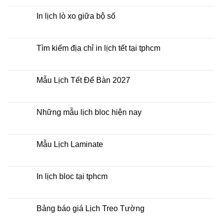
có
Để
bình
Bàn
luận
In lịch lò xo giữa bộ số
2027
ở
Mua
Không
lịch
có
bloc
bình
ở
luận
Tìm kiếm địa chỉ in lịch tết tại tphcm
đâu
ở
giá
In
Không
rẻ
lịch
có
lò
bình
xo
luận
Mẫu Lịch Tết Để Bàn 2027
giữa
ở
bộ
Tìm
Không
số
kiếm
có
địa
bình
chỉ
luận
Những mẫu lịch bloc hiện nay
in
ở
lịch
Mẫu
Không
tết
Lịch
có
tại
Tết
bình
tphcm
Để
luận
Mẫu Lịch Laminate
Bàn
ở
2027
Những
Không
mẫu
có
lịch
bình
bloc
luận
In lịch bloc tại tphcm
hiện
ở
nay
Mẫu
Không
Lịch
có
Laminate
bình
luận
Bảng báo giá Lịch Treo Tường
ở
In
Không