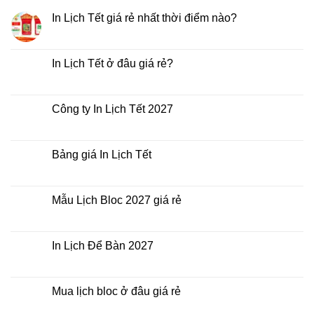
In Lịch Tết giá rẻ nhất thời điểm nào?
Không
có
bình
luận
In Lịch Tết ở đâu giá rẻ?
ở
In
Không
Lịch
có
Tết
bình
giá
luận
Công ty In Lịch Tết 2027
rẻ
ở
nhất
In
Không
thời
Lịch
có
điểm
Tết
bình
nào?
ở
luận
Bảng giá In Lịch Tết
đâu
ở
giá
Công
Không
rẻ?
ty
có
In
bình
Lịch
luận
Mẫu Lịch Bloc 2027 giá rẻ
Tết
ở
2027
Bảng
Không
giá
có
In
bình
Lịch
luận
In Lịch Để Bàn 2027
Tết
ở
Mẫu
Không
Lịch
có
Bloc
bình
2027
luận
Mua lịch bloc ở đâu giá rẻ
giá
ở
rẻ
In
Không
Lịch