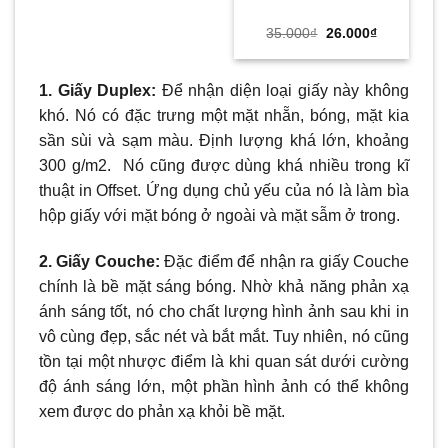
Giá
Giá
35.000
₫
26.000
₫
gốc
hiện
là:
tại
35.000₫.
là:
26.000₫.
1. Giấy Duplex:
Để nhận diện loại giấy này không
khó. Nó có đặc trưng một mặt nhẵn, bóng, mặt kia
sần sùi và sạm màu. Định lượng khá lớn, khoảng
300 g/m2. Nó cũng được dùng khá nhiều trong kĩ
thuật in Offset. Ứng dụng chủ yếu của nó là làm bìa
hộp giấy với mặt bóng ở ngoài và mặt sẫm ở trong.
2. Giấy Couche:
Đặc điểm để nhận ra giấy Couche
chính là bề mặt sáng bóng. Nhờ khả năng phản xạ
ánh sáng tốt, nó cho chất lượng hình ảnh sau khi in
vô cùng đẹp, sắc nét và bắt mắt. Tuy nhiên, nó cũng
tồn tại một nhược điểm là khi quan sát dưới cường
độ ánh sáng lớn, một phần hình ảnh có thể không
xem được do phản xạ khỏi bề mặt.