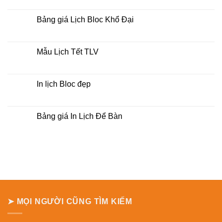
lịch
có
bloc
bình
tại
luận
Bảng giá Lịch Bloc Khổ Đại
tphcm
ở
Bảng
Không
báo
có
giá
bình
Lịch
luận
Mẫu Lịch Tết TLV
Treo
ở
Tường
Bảng
Không
giá
có
Lịch
bình
Bloc
luận
In lịch Bloc đẹp
Khổ
ở
Đại
Mẫu
Không
Lịch
có
Tết
bình
TLV
luận
Bảng giá In Lịch Để Bàn
ở
In
Không
lịch
có
Bloc
bình
đẹp
luận
ở
Bảng
giá
In
Lịch
Để
Bàn
➤ MỌI NGƯỜI CŨNG TÌM KIẾM