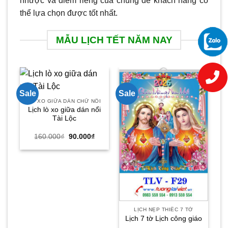
nhược và điểm riêng của chúng để khách hàng có
thể lựa chọn được tốt nhất.
MẪU LỊCH TẾT NĂM NAY
Sale
Sale
Sa
LÒ XO GIỮA DÁN CHỮ NỔI
Lịch lò xo giữa dán nổi
Tài Lộc
Giá
Giá
160.000
₫
90.000
₫
gốc
hiện
là:
tại
160.000₫.
là:
90.000₫.
LỊCH NẸP THIẾC 7 TỜ
Lịch 7 tờ Lịch công giáo