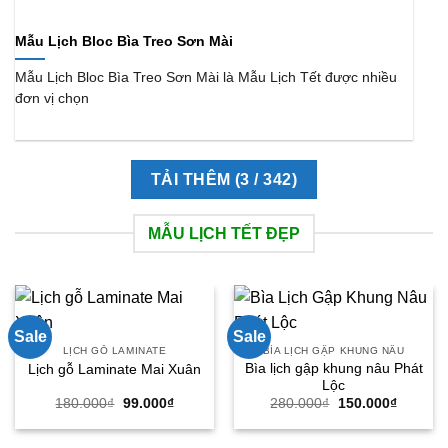
Mẫu Lịch Bloc Bìa Treo Sơn Mài
Mẫu Lịch Bloc Bìa Treo Sơn Mài là Mẫu Lịch Tết được nhiều
đơn vị chọn
TẢI THÊM
(
3
/ 342)
MẪU LỊCH TẾT ĐẸP
Sale
Sale
LỊCH GỖ LAMINATE
BÌA LỊCH GẬP KHUNG NÂU
Bìa lịch gập khung nâu Phát
Lịch gỗ Laminate Mai Xuân
Lộc
Giá
Giá
Giá
Giá
180.000
₫
99.000
₫
280.000
₫
150.000
₫
gốc
hiện
gốc
hiện
là:
tại
là:
tại
180.000₫.
là:
280.000₫.
là: