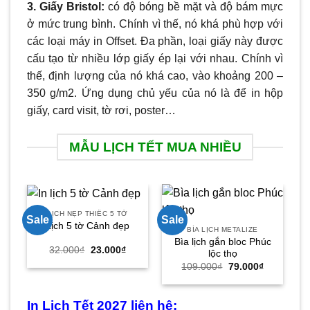
3. Giấy
Bristol:
có độ bóng bề mặt và độ bám mực
ở mức trung bình. Chính vì thế, nó khá phù hợp với
các loại máy in Offset. Đa phần, loại giấy này được
cấu tạo từ nhiều lớp giấy ép lại với nhau. Chính vì
thế, định lượng của nó khá cao, vào khoảng 200 –
350 g/m2. Ứng dụng chủ yếu của nó là để in hộp
giấy, card visit, tờ rơi, poster…
MẪU LỊCH TẾT MUA NHIỀU
LỊCH NẸP THIẾC 5 TỜ
Sale
Sale
Sa
Lịch 5 tờ Cảnh đẹp
BÌA LỊCH METALIZE
Bìa lịch gắn bloc Phúc
L
Ho
Giá
Giá
32.000
₫
23.000
₫
lộc thọ
gốc
hiện
Giá
Giá
109.000
₫
79.000
₫
là:
tại
gốc
hiện
32.000₫.
là:
là:
tại
23.000₫.
109.000₫.
là:
79.000₫.
In Lịch Tết 2027 liên hệ: