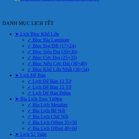
DANH MỤC LỊCH TẾT
➤ Lịch Bloc Khổ Lớn
✓ Bloc Bìa Laminate
✓ Bloc Đại ĐB (17×24)
✓ Bloc Siêu Đại (20×30)
✓ Bloc Cực Đại (25×35)
✓ Bloc Siêu Cực Đại (30×40)
✓ Bloc Khổ Lớn Nhất (38×54)
➤ Lịch Để Bàn
✓ Lịch Để Bàn 13 Tờ
✓ Lịch Để Bàn 15 Tờ
✓ Lịch Để Bàn Đứng
➤ Bìa Lịch Treo Tường
✓ Bìa Lịch Metalize
✓ Bìa Lịch Bế Nổi
✓ Bìa Lịch Chữ Nổi
✓ Bìa Lịch Offset 35×50
✓ Bìa Lịch Offset 40×60
➤ Lịch 52 Tuần