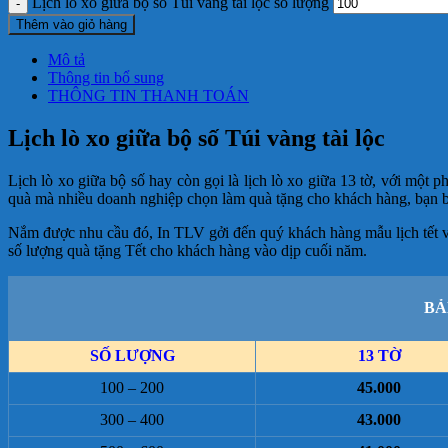
Lịch lò xo giữa bộ số Túi vàng tài lộc số lượng
Thêm vào giỏ hàng
Mô tả
Thông tin bổ sung
THÔNG TIN THANH TOÁN
Lịch lò xo giữa bộ số Túi vàng tài lộc
Lịch lò xo giữa bộ số hay còn gọi là lịch lò xo giữa 13 tờ, với một p
quà mà nhiều doanh nghiệp chọn làm quà tặng cho khách hàng, bạn bè,
Nắm được nhu cầu đó, In TLV gởi đến quý khách hàng mẫu lịch tết và
số lượng quà tặng Tết cho khách hàng vào dịp cuối năm.
BẢ
SỐ LƯỢNG
13 TỜ
100 – 200
45.000
300 – 400
43.000