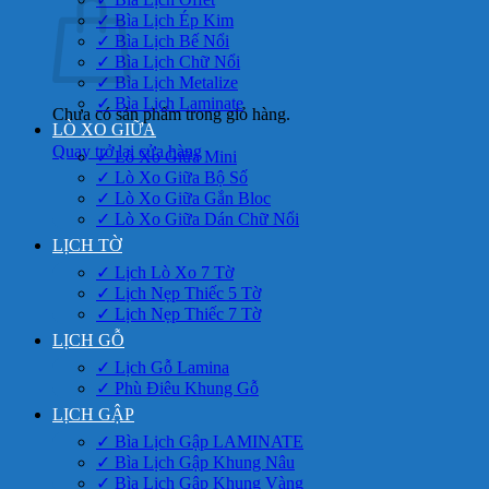
✓ Bìa Lịch Ép Kim
✓ Bìa Lịch Bế Nổi
✓ Bìa Lịch Chữ Nổi
✓ Bìa Lịch Metalize
✓ Bìa Lịch Laminate
Chưa có sản phẩm trong giỏ hàng.
LÒ XO GIỮA
Quay trở lại cửa hàng
✓ Lò Xo Giữa Mini
✓ Lò Xo Giữa Bộ Số
✓ Lò Xo Giữa Gắn Bloc
✓ Lò Xo Giữa Dán Chữ Nổi
LỊCH TỜ
✓ Lịch Lò Xo 7 Tờ
✓ Lịch Nẹp Thiếc 5 Tờ
✓ Lịch Nẹp Thiếc 7 Tờ
LỊCH GỖ
✓ Lịch Gỗ Lamina
✓ Phù Điêu Khung Gỗ
LỊCH GẬP
✓ Bìa Lịch Gập LAMINATE
✓ Bìa Lịch Gập Khung Nâu
✓ Bìa Lịch Gập Khung Vàng