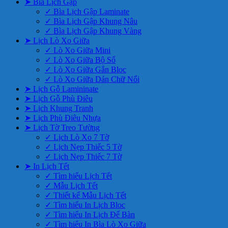
➤ Bìa Lịch Gập
✓ Bìa Lịch Gập Laminate
✓ Bìa Lịch Gập Khung Nâu
✓ Bìa Lịch Gập Khung Vàng
➤ Lịch Lò Xo Giữa
✓ Lò Xo Giữa Mini
✓ Lò Xo Giữa Bộ Số
✓ Lò Xo Giữa Gắn Bloc
✓ Lò Xo Giữa Dán Chữ Nổi
➤ Lịch Gỗ Lamininate
➤ Lịch Gỗ Phù Điêu
➤ Lịch Khung Tranh
➤ Lịch Phù Điêu Nhựa
➤ Lịch Tờ Treo Tường
✓ Lịch Lò Xo 7 Tờ
✓ Lịch Nẹp Thiếc 5 Tờ
✓ Lịch Nẹp Thiếc 7 Tờ
➤ In Lịch Tết
✓ Tìm hiểu Lịch Tết
✓ Mẫu Lịch Tết
✓ Thiết kế Mẫu Lịch Tết
✓ Tìm hiểu In Lịch Bloc
✓ Tìm hiểu In Lịch Để Bàn
✓ Tìm hiểu In Bìa Lò Xo Giữa