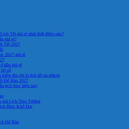
Lịch Tết giá rẻ nhất thời điểm nào?
âu giá rẻ?
ch Tết 2027
ết
c 2027 giá rẻ
027
ở đâu giá rẻ
a bộ số
kiếm địa chỉ in lịch tết tại tphcm
ết Để Bàn 2027
 lịch bloc hiện nay
cm
 giá Lịch Treo Tường
ịch Bloc Khổ Đại
ịch Để Bàn