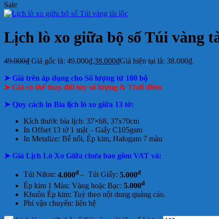
Sale
Lịch lò xo giữa bộ số Túi vàng tà
49.000
₫
Giá gốc là: 49.000₫.
38.000
₫
Giá hiện tại là: 38.000₫.
➤ Giá trên áp dụng cho Số lượng từ 100 bộ
➤ Giá có thể thay đổi tùy số lượng & Thời điểm
➤
Quy cách in Bìa lịch lò xo giữa 13 tờ:
Kích thước bìa lịch: 37×68, 37x70cm
In Offset 13 tờ 1 mặt –
Giấy C105gsm
In Metalize: Bế nổi, Ép kim, Halogam 7 màu
➤ Giá Lịch Lò Xo Giữa chưa bao gồm
VAT và:
đ
đ
Túi Nilon:
4.000
– Túi Giấy:
5.000
đ
Ép kim 1 Màu: Vàng hoặc Bạc:
5.000
Khuôn Ép kim: Tuỳ theo nội dung quảng cáo.
Phí vận chuyển: liên hệ