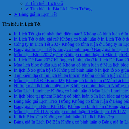
✓ Tìm hiểu Lịch Gỗ
✓ Tìm hiểu In Bìa Lịch Treo Tường
➤ Bảng giá In Lịch Tết
Tìm hiểu In Lịch Tết
In Lịch Tết giá rẻ nhất thời điểm nào?
Không có bình luận
ở In 
In Lịch Tết ở đâu giá rẻ?
Không có bình luận
ở In Lịch Tết ở đ
Công ty In Lịch Tết 2027
Không có bình luận
ở Công ty In Lị
Bảng giá In Lịch Tết
Không có bình luận
ở Bảng giá In Lịch T
Mẫu Lịch Bloc 2027 giá rẻ
Không có bình luận
ở Mẫu Lịch Blo
In Lịch Để Bàn 2027
Không có bình luận
ở In Lịch Để Bàn 2
Mua lịch bloc ở đâu giá rẻ
Không có bình luận
ở Mua lịch bloc 
In lịch lò xo giữa bộ số
Không có bình luận
ở In lịch lò xo giữ
Tìm kiếm địa chỉ in lịch tết tại tphcm
Không có bình luận
ở Tìm 
Mẫu Lịch Tết Để Bàn 2027
Không có bình luận
ở Mẫu Lịch T
Những mẫu lịch bloc hiện nay
Không có bình luận
ở Những mẫu
Mẫu Lịch Laminate
Không có bình luận
ở Mẫu Lịch Laminate
In lịch bloc tại tphcm
Không có bình luận
ở In lịch bloc tại tph
Bảng báo giá Lịch Treo Tường
Không có bình luận
ở Bảng báo
Bảng giá Lịch Bloc Khổ Đại
Không có bình luận
ở Bảng giá L
Mẫu Lịch Tết TLV
Không có bình luận
ở Mẫu Lịch Tết TLV
In lịch Bloc đẹp
Không có bình luận
ở In lịch Bloc đẹp
Bảng giá In Lịch Để Bàn
Không có bình luận
ở Bảng giá In L