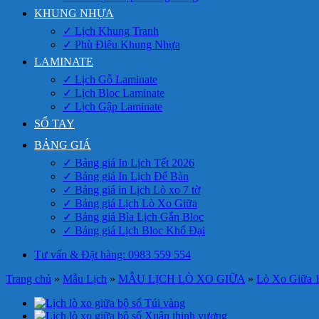
KHUNG NHỰA
✓ Lịch Khung Tranh
✓ Phù Điêu Khung Nhựa
LAMINATE
✓ Lịch Gỗ Laminate
✓ Lịch Bloc Laminate
✓ Lịch Gập Laminate
SỔ TAY
BẢNG GIÁ
✓ Bảng giá In Lịch Tết 2026
✓ Bảng giá In Lịch Để Bàn
✓ Bảng giá in Lịch Lò xo 7 tờ
✓ Bảng giá Lịch Lò Xo Giữa
✓ Bảng giá Bìa Lịch Gắn Bloc
✓ Bảng giá Lịch Bloc Khổ Đại
Tư vấn & Đặt hàng: 0983 559 554
Trang chủ
»
Mẫu Lịch
»
MẪU LỊCH LÒ XO GIỮA
»
Lò Xo Giữa 