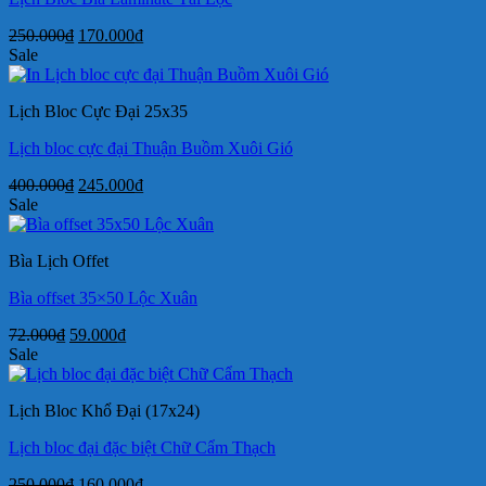
Giá
Giá
250.000
₫
170.000
₫
gốc
hiện
Sale
là:
tại
250.000₫.
là:
Lịch Bloc Cực Đại 25x35
170.000₫.
Lịch bloc cực đại Thuận Buồm Xuôi Gió
Giá
Giá
400.000
₫
245.000
₫
gốc
hiện
Sale
là:
tại
400.000₫.
là:
Bìa Lịch Offet
245.000₫.
Bìa offset 35×50 Lộc Xuân
Giá
Giá
72.000
₫
59.000
₫
gốc
hiện
Sale
là:
tại
72.000₫.
là:
Lịch Bloc Khổ Đại (17x24)
59.000₫.
Lịch bloc đại đặc biệt Chữ Cẩm Thạch
Giá
Giá
250.000
₫
160.000
₫