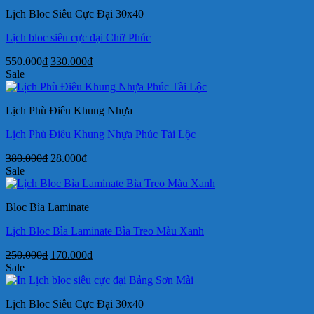
72.000₫.
Lịch Bloc Siêu Cực Đại 30x40
Lịch bloc siêu cực đại Chữ Phúc
Giá
Giá
550.000
₫
330.000
₫
gốc
hiện
Sale
là:
tại
550.000₫.
là:
Lịch Phù Điêu Khung Nhựa
330.000₫.
Lịch Phù Điêu Khung Nhựa Phúc Tài Lộc
Giá
Giá
380.000
₫
28.000
₫
gốc
hiện
Sale
là:
tại
380.000₫.
là:
Bloc Bìa Laminate
28.000₫.
Lịch Bloc Bìa Laminate Bìa Treo Màu Xanh
Giá
Giá
250.000
₫
170.000
₫
gốc
hiện
Sale
là:
tại
250.000₫.
là:
Lịch Bloc Siêu Cực Đại 30x40
170.000₫.