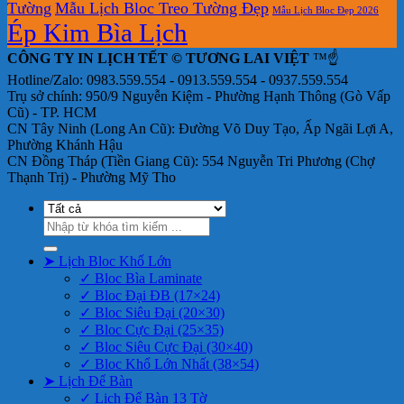
Tường
Mẫu Lịch Bloc Treo Tường Đẹp
Mẫu Lịch Bloc Đẹp 2026
Ép Kim Bìa Lịch
CÔNG TY IN LỊCH TẾT © TƯƠNG LAI VIỆT
™☝️
Hotline/Zalo: 0983.559.554 - 0913.559.554 - 0937.559.554
Trụ sở chính: 950/9 Nguyễn Kiệm - Phường Hạnh Thông (Gò Vấp
Cũ) - TP. HCM
CN Tây Ninh (Long An Cũ): Đường Võ Duy Tạo, Ấp Ngãi Lợi A,
Phường Khánh Hậu
CN Đồng Tháp (Tiền Giang Cũ): 554 Nguyễn Tri Phương (Chợ
Thạnh Trị) - Phường Mỹ Tho
Tìm
kiếm:
➤ Lịch Bloc Khổ Lớn
✓ Bloc Bìa Laminate
✓ Bloc Đại ĐB (17×24)
✓ Bloc Siêu Đại (20×30)
✓ Bloc Cực Đại (25×35)
✓ Bloc Siêu Cực Đại (30×40)
✓ Bloc Khổ Lớn Nhất (38×54)
➤ Lịch Để Bàn
✓ Lịch Để Bàn 13 Tờ