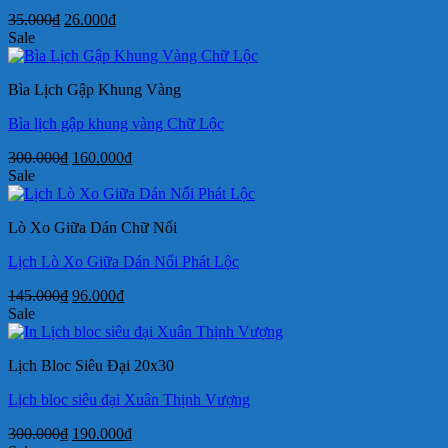
Giá
Giá
35.000
₫
26.000
₫
gốc
hiện
Sale
là:
tại
35.000₫.
là:
Bìa Lịch Gập Khung Vàng
26.000₫.
Bìa lịch gập khung vàng Chữ Lộc
Giá
Giá
300.000
₫
160.000
₫
gốc
hiện
Sale
là:
tại
300.000₫.
là:
Lò Xo Giữa Dán Chữ Nổi
160.000₫.
Lịch Lò Xo Giữa Dán Nổi Phát Lộc
Giá
Giá
145.000
₫
96.000
₫
gốc
hiện
Sale
là:
tại
145.000₫.
là:
Lịch Bloc Siêu Đại 20x30
96.000₫.
Lịch bloc siêu đại Xuân Thịnh Vượng
Giá
Giá
300.000
₫
190.000
₫