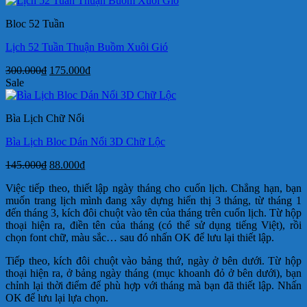
300.000₫.
là:
Bloc 52 Tuần
190.000₫.
Lịch 52 Tuần Thuận Buồm Xuôi Gió
Giá
Giá
300.000
₫
175.000
₫
gốc
hiện
Sale
là:
tại
300.000₫.
là:
Bìa Lịch Chữ Nổi
175.000₫.
Bìa Lịch Bloc Dán Nổi 3D Chữ Lộc
Giá
Giá
145.000
₫
88.000
₫
gốc
hiện
Việc tiếp theo, thiết lập ngày tháng cho cuốn lịch. Chẳng hạn, bạn
là:
tại
muốn trang lịch mình đang xây dựng hiển thị 3 tháng, từ tháng 1
145.000₫.
là:
đến tháng 3, kích đôi chuột vào tên của tháng trên cuốn lịch. Từ hộp
88.000₫.
thoại hiện ra, điền tên của tháng (có thể sử dụng tiếng Việt), rồi
chọn font chữ, màu sắc… sau đó nhấn OK để lưu lại thiết lập.
Tiếp theo, kích đôi chuột vào bảng thứ, ngày ở bên dưới. Từ hộp
thoại hiện ra, ở bảng ngày tháng (mục khoanh đỏ ở bên dưới), bạn
chỉnh lại thời điểm để phù hợp với tháng mà bạn đã thiết lập. Nhấn
OK để lưu lại lựa chọn.