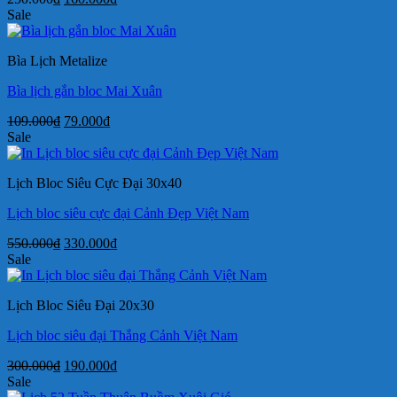
gốc
hiện
Sale
là:
tại
250.000₫.
là:
Bìa Lịch Metalize
160.000₫.
Bìa lịch gắn bloc Mai Xuân
Giá
Giá
109.000
₫
79.000
₫
gốc
hiện
Sale
là:
tại
109.000₫.
là:
Lịch Bloc Siêu Cực Đại 30x40
79.000₫.
Lịch bloc siêu cực đại Cảnh Đẹp Việt Nam
Giá
Giá
550.000
₫
330.000
₫
gốc
hiện
Sale
là:
tại
550.000₫.
là:
Lịch Bloc Siêu Đại 20x30
330.000₫.
Lịch bloc siêu đại Thắng Cảnh Việt Nam
Giá
Giá
300.000
₫
190.000
₫
gốc
hiện
Sale
là:
tại