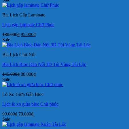
là:
tại
790.000₫.
là:
Bìa Lịch Gập Laminate
590.000₫.
Lịch gập laminate Chữ Phúc
Giá
Giá
180.000
₫
95.000
₫
gốc
hiện
Sale
là:
tại
180.000₫.
là:
Bìa Lịch Chữ Nổi
95.000₫.
Bìa Lịch Bloc Dán Nổi 3D Túi Vàng Tài Lộc
Giá
Giá
145.000
₫
88.000
₫
gốc
hiện
Sale
là:
tại
145.000₫.
là:
Lò Xo Giữa Gắn Bloc
88.000₫.
Lịch lò xo giữa bloc Chữ phúc
Giá
Giá
99.000
₫
79.000
₫
gốc
hiện
Sale
là:
tại