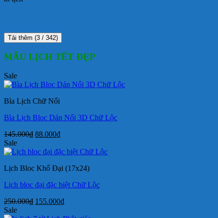
Tải thêm
(
3
/ 342)
MẪU LỊCH TẾT ĐẸP
Sale
Bìa Lịch Chữ Nổi
Bìa Lịch Bloc Dán Nổi 3D Chữ Lộc
Giá
Giá
145.000
₫
88.000
₫
gốc
hiện
Sale
là:
tại
145.000₫.
là:
Lịch Bloc Khổ Đại (17x24)
88.000₫.
Lịch bloc đại đặc biệt Chữ Lộc
Giá
Giá
250.000
₫
155.000
₫
gốc
hiện
Sale