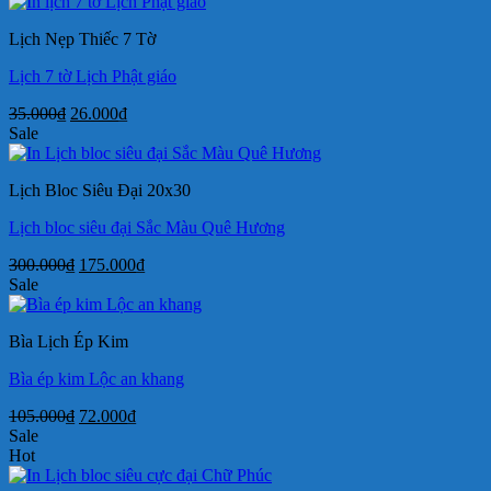
là:
tại
250.000₫.
là:
Lịch Nẹp Thiếc 7 Tờ
155.000₫.
Lịch 7 tờ Lịch Phật giáo
Giá
Giá
35.000
₫
26.000
₫
gốc
hiện
Sale
là:
tại
35.000₫.
là:
Lịch Bloc Siêu Đại 20x30
26.000₫.
Lịch bloc siêu đại Sắc Màu Quê Hương
Giá
Giá
300.000
₫
175.000
₫
gốc
hiện
Sale
là:
tại
300.000₫.
là:
Bìa Lịch Ép Kim
175.000₫.
Bìa ép kim Lộc an khang
Giá
Giá
105.000
₫
72.000
₫
gốc
hiện
Sale
là:
tại
Hot
105.000₫.
là: