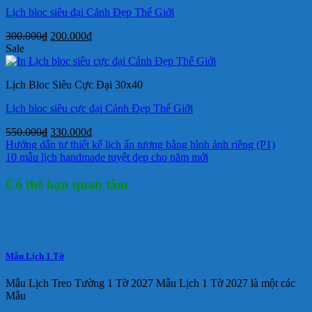
Lịch bloc siêu đại Cảnh Đẹp Thế Giới
Giá
Giá
300.000
₫
200.000
₫
gốc
hiện
Sale
là:
tại
300.000₫.
là:
Lịch Bloc Siêu Cực Đại 30x40
200.000₫.
Lịch bloc siêu cực đại Cảnh Đẹp Thế Giới
Giá
Giá
550.000
₫
330.000
₫
gốc
hiện
Hướng dẫn tự thiết kế lịch ấn tượng bằng hình ảnh riêng (P1)
là:
tại
10 mẫu lịch handmade tuyệt đẹp cho năm mới
550.000₫.
là:
330.000₫.
Có thể bạn quan tâm
Mẫu Lịch 1 Tờ
Mẫu Lịch Treo Tường 1 Tờ 2027 Mẫu Lịch 1 Tờ 2027 là một các
Mẫu