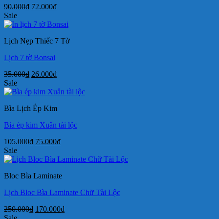
Giá
Giá
90.000
₫
72.000
₫
gốc
hiện
Sale
là:
tại
90.000₫.
là:
Lịch Nẹp Thiếc 7 Tờ
72.000₫.
Lịch 7 tờ Bonsai
Giá
Giá
35.000
₫
26.000
₫
gốc
hiện
Sale
là:
tại
35.000₫.
là:
Bìa Lịch Ép Kim
26.000₫.
Bìa ép kim Xuân tài lộc
Giá
Giá
105.000
₫
75.000
₫
gốc
hiện
Sale
là:
tại
105.000₫.
là:
Bloc Bìa Laminate
75.000₫.
Lịch Bloc Bìa Laminate Chữ Tài Lộc
Giá
Giá
250.000
₫
170.000
₫
gốc
hiện
Sale