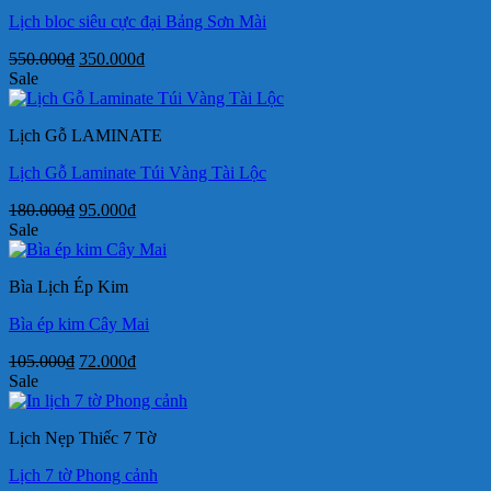
Lịch bloc siêu cực đại Bảng Sơn Mài
Giá
Giá
550.000
₫
350.000
₫
gốc
hiện
Sale
là:
tại
550.000₫.
là:
Lịch Gỗ LAMINATE
350.000₫.
Lịch Gỗ Laminate Túi Vàng Tài Lộc
Giá
Giá
180.000
₫
95.000
₫
gốc
hiện
Sale
là:
tại
180.000₫.
là:
Bìa Lịch Ép Kim
95.000₫.
Bìa ép kim Cây Mai
Giá
Giá
105.000
₫
72.000
₫
gốc
hiện
Sale
là:
tại
105.000₫.
là:
Lịch Nẹp Thiếc 7 Tờ
72.000₫.
Lịch 7 tờ Phong cảnh