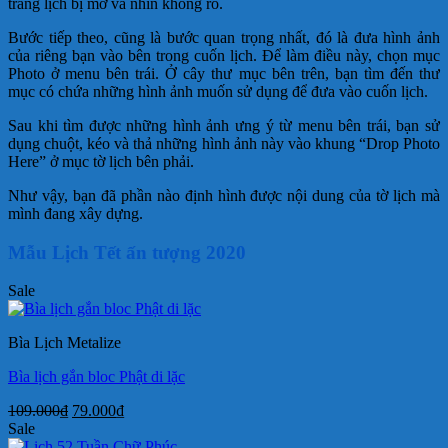
trang lịch bị mờ và nhìn không rõ.
Bước tiếp theo, cũng là bước quan trọng nhất, đó là đưa hình ảnh
của riêng bạn vào bên trong cuốn lịch. Để làm điều này, chọn mục
Photo ở menu bên trái. Ở cây thư mục bên trên, bạn tìm đến thư
mục có chứa những hình ảnh muốn sử dụng để đưa vào cuốn lịch.
Sau khi tìm được những hình ảnh ưng ý từ menu bên trái, bạn sử
dụng chuột, kéo và thả những hình ảnh này vào khung “Drop Photo
Here” ở mục tờ lịch bên phải.
Như vậy, bạn đã phần nào định hình được nội dung của tờ lịch mà
mình đang xây dựng.
Mẫu Lịch Tết ấn tượng 2020
Sale
Bìa Lịch Metalize
Bìa lịch gắn bloc Phật di lặc
Giá
Giá
109.000
₫
79.000
₫
gốc
hiện
Sale
là:
tại