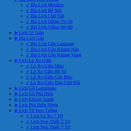
✓ Bìa Lịch Metalize
✓ Bìa Lịch Bế Nổi
✓ Bìa Lịch Chữ Nổi
✓ Bìa Lịch Offset 35×50
✓ Bìa Lịch Offset 40×60
➤ Lịch 52 Tuần
➤ Bìa Lịch Gập
✓ Bìa Lịch Gập Laminate
✓ Bìa Lịch Gập Khung Nâu
✓ Bìa Lịch Gập Khung Vàng
➤ Lịch Lò Xo Giữa
✓ Lò Xo Giữa Mini
✓ Lò Xo Giữa Bộ Số
✓ Lò Xo Giữa Gắn Bloc
✓ Lò Xo Giữa Dán Chữ Nổi
➤ Lịch Gỗ Lamininate
➤ Lịch Gỗ Phù Điêu
➤ Lịch Khung Tranh
➤ Lịch Phù Điêu Nhựa
➤ Lịch Tờ Treo Tường
✓ Lịch Lò Xo 7 Tờ
✓ Lịch Nẹp Thiếc 5 Tờ
✓ Lịch Nẹp Thiếc 7 Tờ