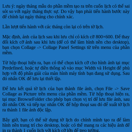
Lưu ý: ngày tháng mẫu do phần mềm tạo ra trên cuốn lịch có thể sai
sót so với ngày tháng thực sự. Do vậy bạn phải tiến hành bước này
để chỉnh lại ngày tháng cho chính xác.
Lần lượt tiến hành với các tháng còn lại có trên tờ lịch.
Mặc định, ảnh của lịch sau khi lưu chỉ có kích cỡ 800×600. Để thay
đổi kích cỡ ảnh sau khi lưu (để có thể làm hình nền cho desktop),
bạn chọn Collage -> Collage Panel Settings từ trên menu của phần
mềm.
Từ hộp thoại hiện ra, bạn có thể chọn kích cỡ cho hình ảnh tại mục
Predefined, hoặc tự điền thống sô vào mục Width và Height để phù
hợp với độ phân giải của màn hình máy tính bạn đang sử dụng. Sau
đó nhấn OK để lưu lại thiết lập.
Để lưu kết quả tờ lịch của bạn thành file ảnh, chọn File -> Save
Collage as Picture trên menu của phần mềm. Từ hộp thoại hiện ra,
tại mục BrowseFolder cho phép bạn chọn vị trí để lưu file ảnh, sau
đó nhấn OK và tiếp tục nhấn OK để hộp thoại sau đó để xuất tờ lịch
ra thành 1 file ảnh độc lập.
Bây giờ, bạn có thể sử dụng tờ lịch do chính mình tạo ra để làm
hình nền trang trí cho desktop, hoặc có thể mang ra các hiệu ảnh để
in ra thành 1 cuốn lịch với kích cỡ lớn để treo tường.