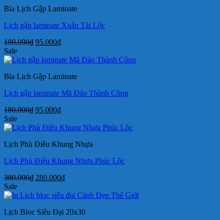
99.000₫.
là:
Bìa Lịch Gập Laminate
79.000₫.
Lịch gập laminate Xuân Tài Lộc
Giá
Giá
180.000
₫
95.000
₫
gốc
hiện
Sale
là:
tại
180.000₫.
là:
Bìa Lịch Gập Laminate
95.000₫.
Lịch gập laminate Mã Đáo Thành Công
Giá
Giá
180.000
₫
95.000
₫
gốc
hiện
Sale
là:
tại
180.000₫.
là:
Lịch Phù Điêu Khung Nhựa
95.000₫.
Lịch Phù Điêu Khung Nhựa Phúc Lộc
Giá
Giá
380.000
₫
280.000
₫
gốc
hiện
Sale
là:
tại
380.000₫.
là:
Lịch Bloc Siêu Đại 20x30
280.000₫.