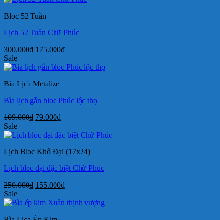
109.000₫.
là:
Bloc 52 Tuần
79.000₫.
Lịch 52 Tuần Chữ Phúc
Giá
Giá
300.000
₫
175.000
₫
gốc
hiện
Sale
là:
tại
300.000₫.
là:
Bìa Lịch Metalize
175.000₫.
Bìa lịch gắn bloc Phúc lộc thọ
Giá
Giá
109.000
₫
79.000
₫
gốc
hiện
Sale
là:
tại
109.000₫.
là:
Lịch Bloc Khổ Đại (17x24)
79.000₫.
Lịch bloc đại đặc biệt Chữ Phúc
Giá
Giá
250.000
₫
155.000
₫
gốc
hiện
Sale
là:
tại
250.000₫.
là:
Bìa Lịch Ép Kim
155.000₫.