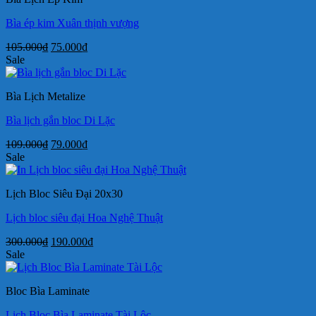
Bìa ép kim Xuân thịnh vượng
Giá
Giá
105.000
₫
75.000
₫
gốc
hiện
Sale
là:
tại
105.000₫.
là:
Bìa Lịch Metalize
75.000₫.
Bìa lịch gắn bloc Di Lặc
Giá
Giá
109.000
₫
79.000
₫
gốc
hiện
Sale
là:
tại
109.000₫.
là:
Lịch Bloc Siêu Đại 20x30
79.000₫.
Lịch bloc siêu đại Hoa Nghệ Thuật
Giá
Giá
300.000
₫
190.000
₫
gốc
hiện
Sale
là:
tại
300.000₫.
là:
Bloc Bìa Laminate
190.000₫.
Lịch Bloc Bìa Laminate Tài Lộc