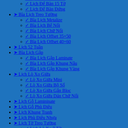
✓ Lịch Để Bàn 15 Tờ
✓ Lịch Để Bàn Đứng
➤ Bìa Lịch Treo Tường
✓ Bìa Lịch Metalize
✓ Bìa Lịch Bế Nổi
✓ Bìa Lịch Chữ Nổi
✓ Bìa Lịch Offset 35×50
✓ Bìa Lịch Offset 40×60
➤ Lịch 52 Tuần
➤ Bìa Lịch Gập
✓ Bìa Lịch Gập Laminate
✓ Bìa Lịch Gập Khung Nâu
✓ Bìa Lịch Gập Khung Vàng
➤ Lịch Lò Xo Giữa
✓ Lò Xo Giữa Mini
✓ Lò Xo Giữa Bộ Số
✓ Lò Xo Giữa Gắn Bloc
✓ Lò Xo Giữa Dán Chữ Nổi
➤ Lịch Gỗ Lamininate
➤ Lịch Gỗ Phù Điêu
➤ Lịch Khung Tranh
➤ Lịch Phù Điêu Nhựa
➤ Lịch Tờ Treo Tường