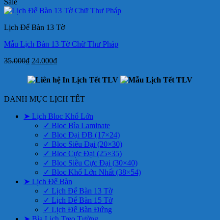
gốc
hiện
Sale
là:
tại
300.000₫.
là:
Lịch Để Bàn 13 Tờ
190.000₫.
Mẫu Lịch Bàn 13 Tờ Chữ Thư Pháp
Giá
Giá
35.000
₫
24.000
₫
gốc
hiện
là:
tại
35.000₫.
là:
24.000₫.
DANH MỤC LỊCH TẾT
➤ Lịch Bloc Khổ Lớn
✓ Bloc Bìa Laminate
✓ Bloc Đại ĐB (17×24)
✓ Bloc Siêu Đại (20×30)
✓ Bloc Cực Đại (25×35)
✓ Bloc Siêu Cực Đại (30×40)
✓ Bloc Khổ Lớn Nhất (38×54)
➤ Lịch Để Bàn
✓ Lịch Để Bàn 13 Tờ
✓ Lịch Để Bàn 15 Tờ
✓ Lịch Để Bàn Đứng
➤ Bìa Lịch Treo Tường