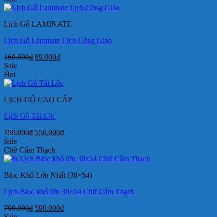
là:
tại
250.000₫.
là:
Lịch Gỗ LAMINATE
170.000₫.
Lịch Gỗ Laminate Lịch Công Giáo
Giá
Giá
160.000
₫
89.000
₫
gốc
hiện
Sale
là:
tại
Hot
160.000₫.
là:
89.000₫.
LỊCH GỖ CAO CẤP
Lịch Gỗ Tài Lộc
Giá
Giá
750.000
₫
550.000
₫
gốc
hiện
Sale
là:
tại
Chữ Cẩm Thạch
750.000₫.
là:
550.000₫.
Bloc Khổ Lớn Nhất (38×54)
Lịch Bloc khổ lớn 38×54 Chữ Cẩm Thạch
Giá
Giá
790.000
₫
590.000
₫
gốc
hiện
Sale