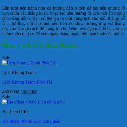
Lần lượt tiến hành như đã hướng dẫn ở trên để tạo nên những tờ
lịch chứa các tháng khác, hoặc tạo nên những tờ lịch mới ấn tượng
cho riêng mình. Bạn có thể tạo ra mỗi trang lịch cho mỗi tháng, để
lần lượt thay đổi cho hình nền trên Windows tương ứng với tháng
đó, vừa là một cách để trang trí cho Windows đẹp mắt hơn, vừa có
thêm một công cụ để xem ngày tháng ngay trên màn hình của mình.
Mẫu Lịch Tết Mua Nhiều
Sale
Lịch Khung Tranh
Lịch Khung Tranh Phát Tài
Giá
Giá
450.000
₫
350.000
₫
gốc
hiện
Sale
là:
tại
450.000₫.
là:
Bìa Lịch Offet
350.000₫.
Bìa offset 40×60 Lịch công giáo