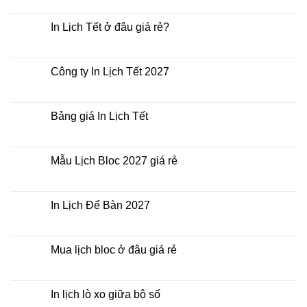
có
bình
luận
In Lịch Tết ở đâu giá rẻ?
ở
In
Không
Lịch
có
Tết
bình
giá
luận
Công ty In Lịch Tết 2027
rẻ
ở
nhất
In
Không
thời
Lịch
có
điểm
Tết
bình
nào?
ở
luận
Bảng giá In Lịch Tết
đâu
ở
giá
Công
Không
rẻ?
ty
có
In
bình
Lịch
luận
Mẫu Lịch Bloc 2027 giá rẻ
Tết
ở
2027
Bảng
Không
giá
có
In
bình
Lịch
luận
In Lịch Để Bàn 2027
Tết
ở
Mẫu
Không
Lịch
có
Bloc
bình
2027
luận
Mua lịch bloc ở đâu giá rẻ
giá
ở
rẻ
In
Không
Lịch
có
Để
bình
Bàn
luận
In lịch lò xo giữa bộ số
2027
ở