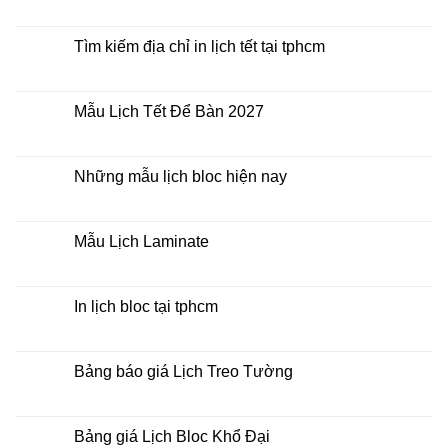
Mua
Không
lịch
có
bloc
bình
ở
luận
Tìm kiếm địa chỉ in lịch tết tại tphcm
đâu
ở
giá
In
Không
rẻ
lịch
có
lò
bình
xo
luận
Mẫu Lịch Tết Để Bàn 2027
giữa
ở
bộ
Tìm
Không
số
kiếm
có
địa
bình
chỉ
luận
Những mẫu lịch bloc hiện nay
in
ở
lịch
Mẫu
Không
tết
Lịch
có
tại
Tết
bình
tphcm
Để
luận
Mẫu Lịch Laminate
Bàn
ở
2027
Những
Không
mẫu
có
lịch
bình
bloc
luận
In lịch bloc tại tphcm
hiện
ở
nay
Mẫu
Không
Lịch
có
Laminate
bình
luận
Bảng báo giá Lịch Treo Tường
ở
In
Không
lịch
có
bloc
bình
tại
luận
Bảng giá Lịch Bloc Khổ Đại
tphcm
ở