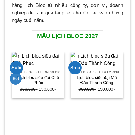
hàng lịch Bloc từ nhiều công ty, đơn vị, doanh
nghiệp để làm quà tặng tết cho đối tác vào những
ngày cuối năm.
MẪU LỊCH BLOC 2027
Sale
Sale
Sa
LỊCH BLOC SIÊU ĐẠI 20X30
LỊCH BLOC SIÊU ĐẠI 20X30
Lịch bloc siêu đại Chữ
Lịch bloc siêu đại Mã
Hot
Phúc
Đáo Thành Công
300.000
₫
Giá
190.000
₫
Giá
300.000
₫
Giá
190.000
₫
Giá
gốc
hiện
gốc
hiện
là:
tại
là:
tại
300.000₫.
là:
300.000₫.
là:
190.000₫.
190.000₫.