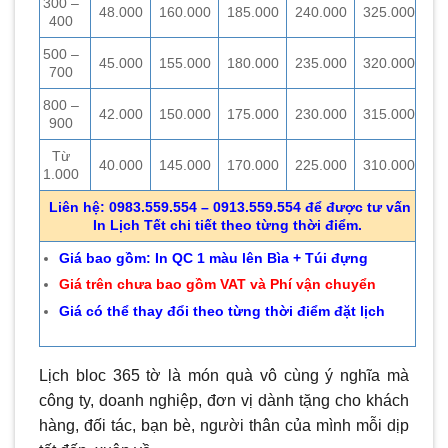
300 –
48.000
160.000
185.000
240.000
325.000
400
500 –
45.000
155.000
180.000
235.000
320.000
700
800 –
42.000
150.000
175.000
230.000
315.000
900
Từ
40.000
145.000
170.000
225.000
310.000
1.000
Liên hệ: 0983.559.554 – 0913.559.554 để được tư vấn
In Lịch Tết chi tiết theo từng thời điểm.
Giá bao gồm: In QC 1 màu lên Bìa + Túi đựng
Giá trên chưa bao gồm VAT và Phí vận chuyển
Giá có thể thay đổi theo từng thời điểm đặt lịch
Lịch bloc 365 tờ là món quà vô cùng ý nghĩa mà
công ty, doanh nghiệp, đơn vị dành tặng cho khách
hàng, đối tác, bạn bè, người thân của mình mỗi dịp