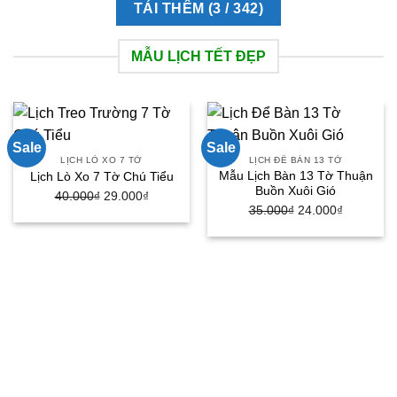
TẢI THÊM
(
3
/ 342)
MẪU LỊCH TẾT ĐẸP
Sale
Sale
LỊCH LÒ XO 7 TỜ
LỊCH ĐỂ BÀN 13 TỜ
Mẫu Lịch Bàn 13 Tờ Thuận
Lịch Lò Xo 7 Tờ Chú Tiểu
Buồn Xuôi Gió
40.000
₫
Giá
29.000
₫
Giá
35.000
₫
Giá
24.000
₫
Giá
gốc
hiện
gốc
hiện
là:
tại
là:
tại
40.000₫.
là:
35.000₫.
là:
29.000₫.
24.000₫.