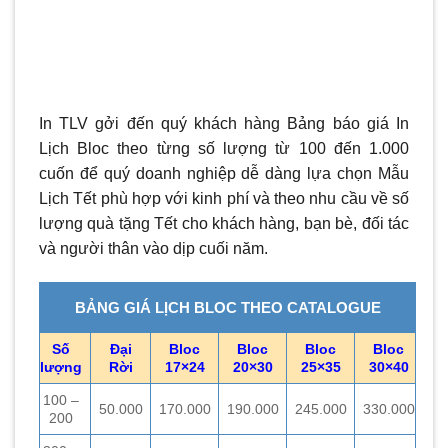
In TLV gởi đến quý khách hàng Bảng báo giá In
Lịch Bloc theo từng số lượng từ 100 đến 1.000
cuốn để quý doanh nghiệp dễ dàng lựa chọn Mẫu
Lịch Tết phù hợp với kinh phí và theo nhu cầu về số
lượng quà tặng Tết cho khách hàng, bạn bè, đối tác
và người thân vào dịp cuối năm.
BẢNG GIÁ LỊCH BLOC THEO CATALOGUE
Số
Đại
Bloc
Bloc
Bloc
Bloc
lượng
Rời
17×24
20×30
25×35
30×40
100 –
50.000
170.000
190.000
245.000
330.000
200