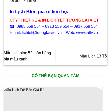
tết đến, xuân về.
In Lịch Bloc giá rẻ liên hệ:
CTY THIẾT KẾ & IN LỊCH TẾT TƯƠNG LAI VIỆT
☎: 0983 559 554 – 0913 559 554 – 0937 559 554
Email: lichtet@tuonglaiviet.vn – Web: www.intlv.vn
Mẫu lịch bloc 52 tuần bảng
Mẫu Lịch 13 Tờ
bìa màu xanh
CÓ THỂ BẠN QUAN TÂM