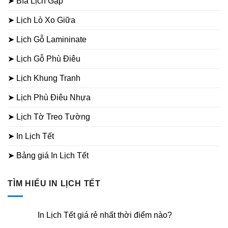
➤ Bìa Lịch Gập
➤ Lịch Lò Xo Giữa
➤ Lịch Gỗ Lamininate
➤ Lịch Gỗ Phù Điêu
➤ Lịch Khung Tranh
➤ Lịch Phù Điêu Nhựa
➤ Lịch Tờ Treo Tường
➤ In Lịch Tết
➤ Bảng giá In Lịch Tết
TÌM HIỂU IN LỊCH TẾT
In Lịch Tết giá rẻ nhất thời điểm nào?
Không