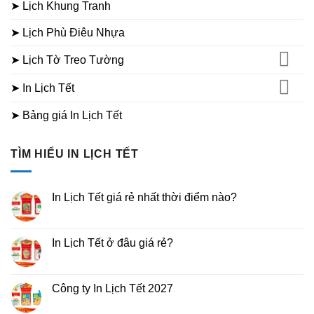
➤ Lịch Khung Tranh
➤ Lịch Phù Điêu Nhựa
➤ Lịch Tờ Treo Tường
➤ In Lịch Tết
➤ Bảng giá In Lịch Tết
TÌM HIỂU IN LỊCH TẾT
In Lịch Tết giá rẻ nhất thời điểm nào?
Không
có
bình
luận
In Lịch Tết ở đâu giá rẻ?
ở
In
Không
Lịch
có
Tết
bình
giá
luận
Công ty In Lịch Tết 2027
rẻ
ở
nhất
In
Không
thời
Lịch
có