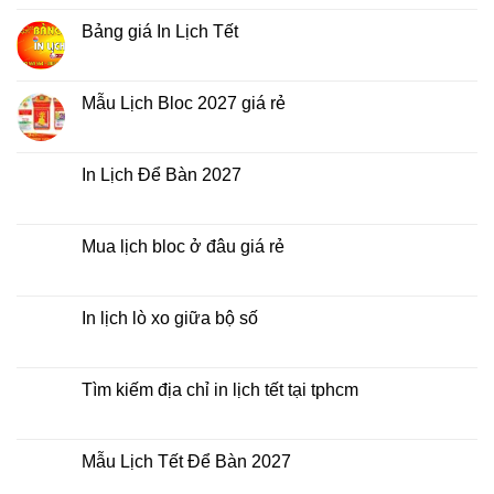
điểm
Tết
bình
nào?
ở
luận
Bảng giá In Lịch Tết
đâu
ở
giá
Công
Không
rẻ?
ty
có
In
bình
Lịch
luận
Mẫu Lịch Bloc 2027 giá rẻ
Tết
ở
2027
Bảng
Không
giá
có
In
bình
Lịch
luận
In Lịch Để Bàn 2027
Tết
ở
Mẫu
Không
Lịch
có
Bloc
bình
2027
luận
Mua lịch bloc ở đâu giá rẻ
giá
ở
rẻ
In
Không
Lịch
có
Để
bình
Bàn
luận
In lịch lò xo giữa bộ số
2027
ở
Mua
Không
lịch
có
bloc
bình
ở
luận
Tìm kiếm địa chỉ in lịch tết tại tphcm
đâu
ở
giá
In
Không
rẻ
lịch
có
lò
bình
xo
luận
Mẫu Lịch Tết Để Bàn 2027
giữa
ở
bộ
Tìm
Không