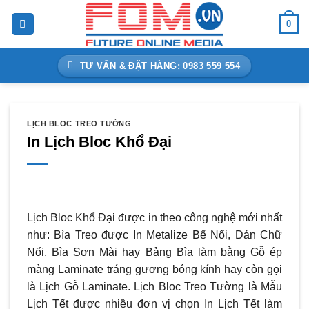
Bỏ
0
qua
nội
dung
TƯ VẤN & ĐẶT HÀNG: 0983 559 554
LỊCH BLOC TREO TƯỜNG
In Lịch Bloc Khổ Đại
Lịch Bloc Khổ Đại được in theo công nghệ mới nhất
như: Bìa Treo được In Metalize Bế Nổi, Dán Chữ
Nổi, Bìa Sơn Mài hay Bảng Bìa làm bằng Gỗ ép
màng Laminate tráng gương bóng kính hay còn gọi
là Lịch Gỗ Laminate. Lịch Bloc Treo Tường là Mẫu
Lịch Tết được nhiều đơn vị chọn In Lịch Tết làm