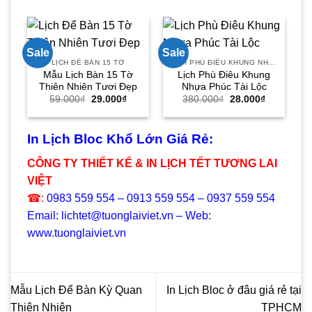
Sale
Sale
Sa
LỊCH ĐỂ BÀN 15 TỜ
LỊCH PHÙ ĐIÊU KHUNG NHỰA
Mẫu Lịch Bàn 15 Tờ
Lịch Phù Điêu Khung
Thiên Nhiên Tươi Đẹp
Nhựa Phúc Tài Lộc
Giá
Giá
Giá
Giá
59.000
₫
29.000
₫
380.000
₫
28.000
₫
gốc
hiện
gốc
hiện
là:
tại
là:
tại
59.000₫.
là:
380.000₫.
là:
29.000₫.
28.000₫.
In Lịch Bloc Khổ Lớn Giá Rẻ:
CÔNG TY THIẾT KẾ & IN LỊCH TẾT TƯƠNG LAI
VIỆT
☎:
0983 559 554 – 0913 559 554 – 0937 559 554
Email: lichtet@tuonglaiviet.vn – Web:
www.tuonglaiviet.vn
Mẫu Lịch Để Bàn Kỳ Quan
In Lịch Bloc ở đâu giá rẻ tại
Thiên Nhiên
TPHCM