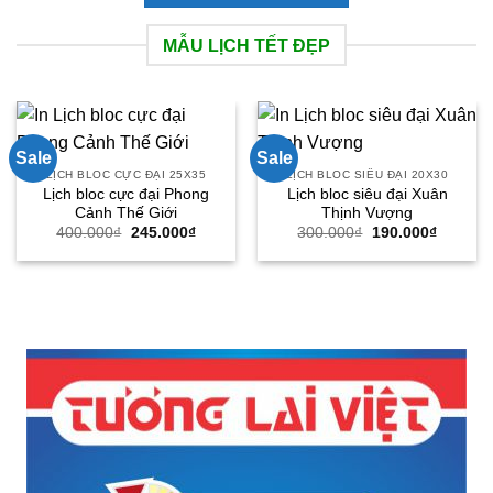
MẪU LỊCH TẾT ĐẸP
Sale
Sale
LỊCH BLOC CỰC ĐẠI 25X35
LỊCH BLOC SIÊU ĐẠI 20X30
Lịch bloc cực đại Phong
Lịch bloc siêu đại Xuân
Cảnh Thế Giới
Thịnh Vượng
Giá
Giá
Giá
Giá
400.000
₫
245.000
₫
300.000
₫
190.000
₫
gốc
hiện
gốc
hiện
là:
tại
là:
tại
400.000₫.
là:
300.000₫.
là:
245.000₫.
190.000