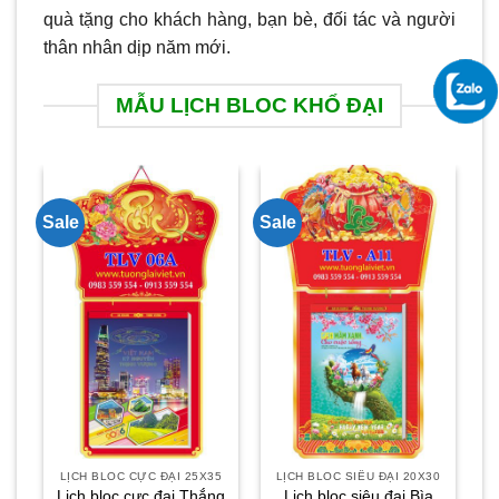
quà tặng cho khách hàng, bạn bè, đối tác và người
thân nhân dịp năm mới.
MẪU LỊCH BLOC KHỔ ĐẠI
Sale
Sale
Sa
LỊCH BLOC CỰC ĐẠI 25X35
LỊCH BLOC SIÊU ĐẠI 20X30
L
Lịch bloc cực đại Thắng
Lịch bloc siêu đại Bìa