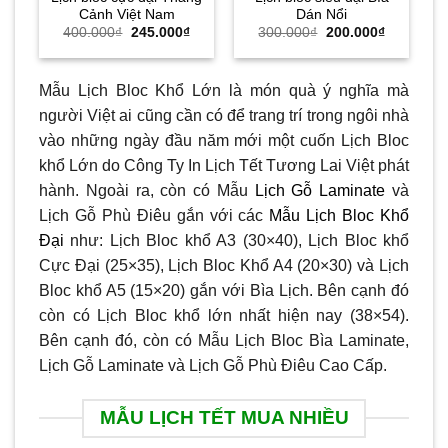
Cảnh Việt Nam
Dán Nổi
Giá
Giá
Giá
Giá
400.000
₫
245.000
₫
300.000
₫
200.000
₫
gốc
hiện
gốc
hiện
là:
tại
là:
tại
400.000₫.
là:
300.000₫.
là:
245.000₫.
200.000₫.
Mẫu Lịch Bloc Khổ Lớn là món quà ý nghĩa mà
người Việt ai cũng cần có để trang trí trong ngôi nhà
vào những ngày đầu năm mới một cuốn Lịch Bloc
khổ Lớn do Công Ty In Lịch Tết Tương Lai Việt phát
hành. Ngoài ra, còn có Mẫu
Lịch Gỗ Laminate
và
Lịch Gỗ Phù Điêu gắn với các
Mẫu Lịch Bloc Khổ
Đại
như: Lịch Bloc khổ A3 (30×40), Lịch Bloc khổ
Cực Đại (25×35), Lịch Bloc Khổ A4 (20×30) và Lịch
Bloc khổ A5 (15×20) gắn với Bìa Lịch. Bên cạnh đó
còn có Lịch Bloc khổ lớn nhất hiện nay (38×54).
Bên cạnh đó, còn có Mẫu Lịch Bloc Bìa Laminate,
Lịch Gỗ Laminate và Lịch Gỗ Phù Điêu Cao Cấp.
MẪU LỊCH TẾT MUA NHIỀU