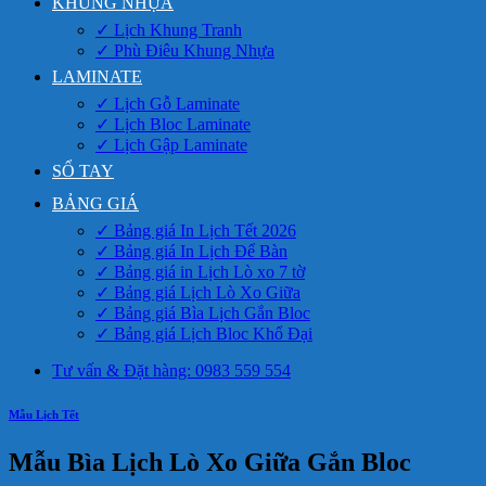
KHUNG NHỰA
✓ Lịch Khung Tranh
✓ Phù Điêu Khung Nhựa
LAMINATE
✓ Lịch Gỗ Laminate
✓ Lịch Bloc Laminate
✓ Lịch Gập Laminate
SỔ TAY
BẢNG GIÁ
✓ Bảng giá In Lịch Tết 2026
✓ Bảng giá In Lịch Để Bàn
✓ Bảng giá in Lịch Lò xo 7 tờ
✓ Bảng giá Lịch Lò Xo Giữa
✓ Bảng giá Bìa Lịch Gắn Bloc
✓ Bảng giá Lịch Bloc Khổ Đại
Tư vấn & Đặt hàng: 0983 559 554
Mẫu Lịch Tết
Mẫu Bìa Lịch Lò Xo Giữa Gắn Bloc