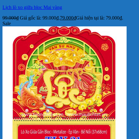
Lịch lò xo giữa bloc Mai vàng
99.000
₫
Giá gốc là: 99.000₫.
79.000
₫
Giá hiện tại là: 79.000₫.
Sale