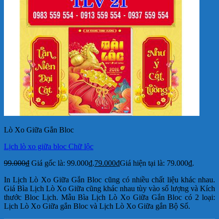
Lò Xo Giữa Gắn Bloc
Lịch lò xo giữa bloc Chữ lộc
99.000
₫
Giá gốc là: 99.000₫.
79.000
₫
Giá hiện tại là: 79.000₫.
In Lịch Lò Xo Giữa Gắn Bloc cũng có nhiều chất liệu khác nhau.
Giá Bìa Lịch Lò Xo Giữa cũng khác nhau tùy vào số lượng và Kích
thước Bloc Lịch. Mẫu Bìa Lịch Lò Xo Giữa Gắn Bloc có 2 loại:
Lịch Lò Xo Giữa gắn Bloc và Lịch Lò Xo Giữa gắn Bộ Số.