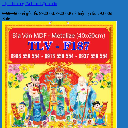
Lịch lò xo giữa bloc Lộc xuân
99.000
₫
Giá gốc là: 99.000₫.
79.000
₫
Giá hiện tại là: 79.000₫.
Sale