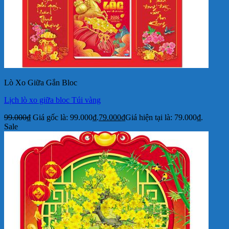
Lò Xo Giữa Gắn Bloc
Lịch lò xo giữa bloc Túi vàng
99.000
₫
Giá gốc là: 99.000₫.
79.000
₫
Giá hiện tại là: 79.000₫.
Sale