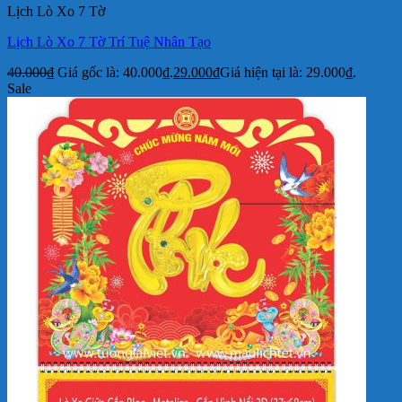
Lịch Lò Xo 7 Tờ
Lịch Lò Xo 7 Tờ Trí Tuệ Nhân Tạo
40.000
₫
Giá gốc là: 40.000₫.
29.000
₫
Giá hiện tại là: 29.000₫.
Sale