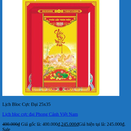
Lịch Bloc Cực Đại 25x35
Lịch bloc cực đại Phong Cảnh Việt Nam
400.000
₫
Giá gốc là: 400.000₫.
245.000
₫
Giá hiện tại là: 245.000₫.
Sale