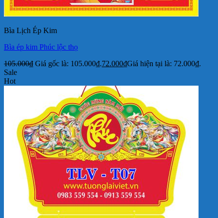
Bìa Lịch Ép Kim
Bìa ép kim Phúc lộc thọ
105.000
₫
Giá gốc là: 105.000₫.
72.000
₫
Giá hiện tại là: 72.000₫.
Sale
Hot