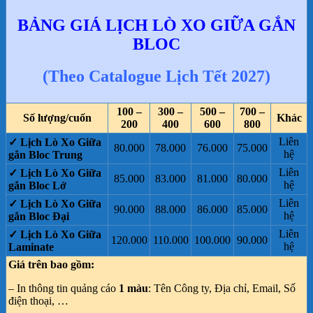
BẢNG GIÁ LỊCH LÒ XO GIỮA GẮN
BLOC
(Theo Catalogue Lịch Tết 2027)
100 –
300 –
500 –
700 –
Số lượng/cuốn
Khác
200
400
600
800
Liên
✓ Lịch Lò Xo Giữa
80.000
78.000
76.000
75.000
hệ
gắn Bloc Trung
Liên
✓ Lịch Lò Xo Giữa
85.000
83.000
81.000
80.000
hệ
gắn Bloc Lở
Liên
✓ Lịch Lò Xo Giữa
90.000
88.000
86.000
85.000
hệ
gắn Bloc Đại
Liên
✓ Lịch Lò Xo Giữa
120.000
110.000
100.000
90.000
hệ
Laminate
Giá trên bao gồm:
– In thông tin quảng cáo
1 màu
: Tên Công ty, Địa chỉ, Email, Số
điện thoại, …