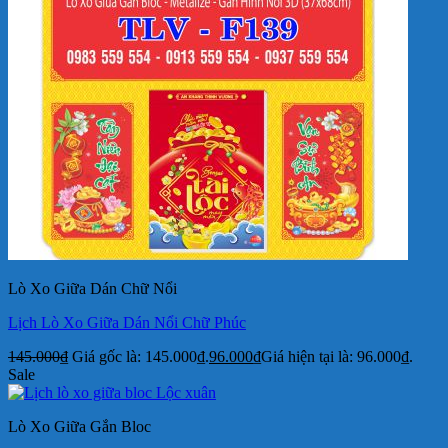
Lò Xo Giữa Dán Chữ Nổi
Lịch Lò Xo Giữa Dán Nổi Chữ Phúc
145.000
₫
Giá gốc là: 145.000₫.
96.000
₫
Giá hiện tại là: 96.000₫.
Sale
Lò Xo Giữa Gắn Bloc