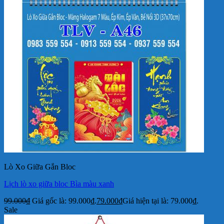
Lò Xo Giữa Gắn Bloc
Lịch lò xo giữa bloc Bìa màu xanh
99.000
₫
Giá gốc là: 99.000₫.
79.000
₫
Giá hiện tại là: 79.000₫.
Sale