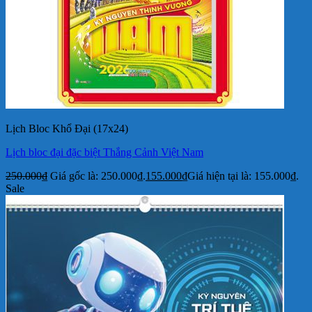
Lịch Bloc Khổ Đại (17x24)
Lịch bloc đại đặc biệt Thắng Cảnh Việt Nam
250.000
₫
Giá gốc là: 250.000₫.
155.000
₫
Giá hiện tại là: 155.000₫.
Sale