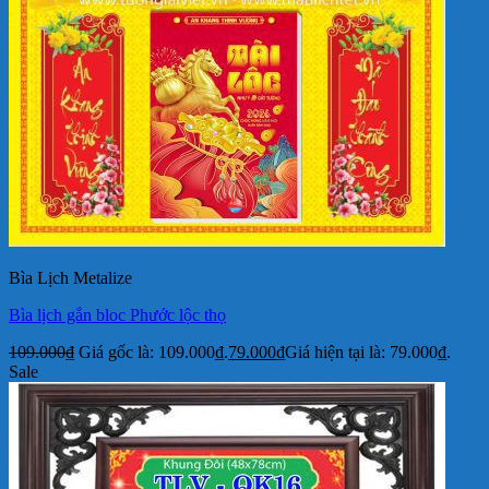
Bìa Lịch Metalize
Bìa lịch gắn bloc Phước lộc thọ
109.000
₫
Giá gốc là: 109.000₫.
79.000
₫
Giá hiện tại là: 79.000₫.
Sale