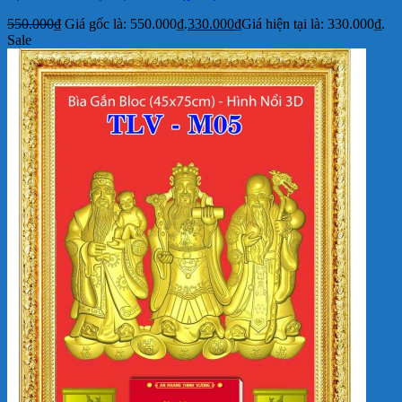
550.000
₫
Giá gốc là: 550.000₫.
330.000
₫
Giá hiện tại là: 330.000₫.
Sale