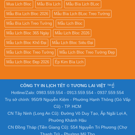
Mua Lich Bloc
Mẫu Bìa Lịch
Mẫu Bìa Lịch BLoc
Mẫu Bìa Lịch Bloc 2026
Mẫu Bìa Lịch BLoc Treo Tường
Mẫu Bìa Lịch Treo Tường
Mẫu Lịch Bloc
Mẫu Lịch Bloc 365 Ngày
Mẫu Lịch Bloc 2026
Mẫu Lịch Bloc Khổ Đại
Mẫu Lịch Bloc Siêu Đại
Mẫu Lịch Bloc Treo Tường
Mẫu Lịch Bloc Treo Tường Đẹp
Mẫu Lịch Bloc Đẹp 2026
Ép Kim Bìa Lịch
CÔNG TY IN LỊCH TẾT © TƯƠNG LAI VIỆT
™☝️
Hotline/Zalo: 0983.559.554 - 0913.559.554 - 0937.559.554
Trụ sở chính: 950/9 Nguyễn Kiệm - Phường Hạnh Thông (Gò Vấp
Cũ) - TP. HCM
CN Tây Ninh (Long An Cũ): Đường Võ Duy Tạo, Ấp Ngãi Lợi A,
Phường Khánh Hậu
CN Đồng Tháp (Tiền Giang Cũ): 554 Nguyễn Tri Phương (Chợ
Thạnh Trị) - Phường Mỹ Tho