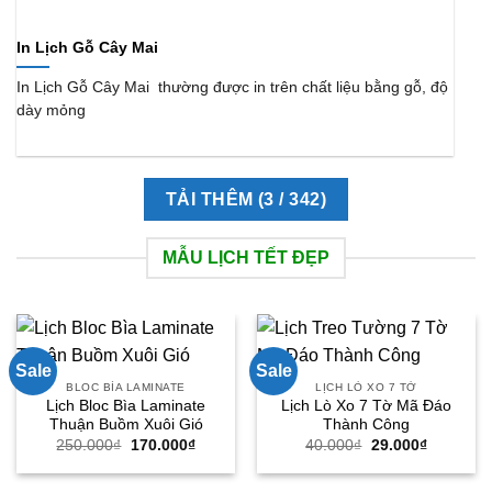
In Lịch Gỗ Cây Mai
In Lịch Gỗ Cây Mai thường được in trên chất liệu bằng gỗ, độ
dày mỏng
TẢI THÊM
(
3
/ 342)
MẪU LỊCH TẾT ĐẸP
Sale
Sale
BLOC BÌA LAMINATE
LỊCH LÒ XO 7 TỜ
Lịch Bloc Bìa Laminate
Lịch Lò Xo 7 Tờ Mã Đáo
Thuận Buồm Xuôi Gió
Thành Công
Giá
Giá
Giá
Giá
250.000
₫
170.000
₫
40.000
₫
29.000
₫
gốc
hiện
gốc
hiện
là:
tại
là:
tại
250.000₫.
là:
40.000₫.
là: