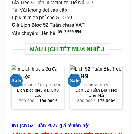
Bìa Treo & Hộp In Metalize, Bế Nổi 3D
Túi Vải không dệt cao cấp
Ép kim miễn phí cho SL > 50
Giá Lịch Bloc 52 Tuần chưa VAT
0913 559 554
Vận chuyển: Liên hệ:
MẪU LỊCH TẾT MUA NHIỀU
Sale
Sale
Sa
LỊCH BLOC SIÊU ĐẠI 20X30
BLOC 52 TUẦN
Lịch bloc siêu đại Chữ
Lịch 52 Tuần Bìa Treo
Ho
Lộc
Chữ Nổi
Giá
Giá
Giá
Giá
300.000
₫
190.000
₫
300.000
₫
175.000
₫
gốc
hiện
gốc
hiện
là:
tại
là:
tại
300.000₫.
là:
300.000₫.
là:
190.000₫.
175.000₫.
In Lịch 52 Tuần 2027 giá rẻ liên hệ: