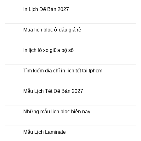
In
bình
Lịch
luận
In Lịch Để Bàn 2027
Tết
ở
Mẫu
Không
Lịch
có
Bloc
bình
2027
luận
Mua lịch bloc ở đâu giá rẻ
giá
ở
rẻ
In
Không
Lịch
có
Để
bình
Bàn
luận
In lịch lò xo giữa bộ số
2027
ở
Mua
Không
lịch
có
bloc
bình
ở
luận
Tìm kiếm địa chỉ in lịch tết tại tphcm
đâu
ở
giá
In
Không
rẻ
lịch
có
lò
bình
xo
luận
Mẫu Lịch Tết Để Bàn 2027
giữa
ở
bộ
Tìm
Không
số
kiếm
có
địa
bình
chỉ
luận
Những mẫu lịch bloc hiện nay
in
ở
lịch
Mẫu
Không
tết
Lịch
có
tại
Tết
bình
tphcm
Để
luận
Mẫu Lịch Laminate
Bàn
ở
2027
Những
Không