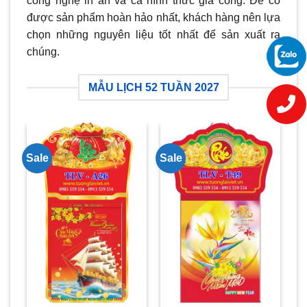
công nghệ in ấn và cả hình thức gia công. Để có
được sản phẩm hoàn hảo nhất, khách hàng nên lựa
chọn những nguyên liệu tốt nhất để sản xuất ra
chúng.
MẪU LỊCH 52 TUẦN 2027
Sale
Sale
Sa