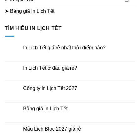
➤ Bảng giá In Lịch Tết
TÌM HIỂU IN LỊCH TẾT
In Lịch Tết giá rẻ nhất thời điểm nào?
Không
có
bình
luận
In Lịch Tết ở đâu giá rẻ?
ở
In
Không
Lịch
có
Tết
bình
giá
luận
Công ty In Lịch Tết 2027
rẻ
ở
nhất
In
Không
thời
Lịch
có
điểm
Tết
bình
nào?
ở
luận
Bảng giá In Lịch Tết
đâu
ở
giá
Công
Không
rẻ?
ty
có
In
bình
Lịch
luận
Mẫu Lịch Bloc 2027 giá rẻ
Tết
ở
2027
Bảng
Không
giá
có