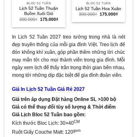
BLOC 52 TUẦN
BLOC 52 TUẦN
Lịch 52 Tuần Thuận
Lịch 52 Tuần Hoa Xuân
Buồm Xuôi Gió
Giá
Giá
300.000
₫
175.000
₫
gốc
hiện
Giá
Giá
300.000
₫
175.000
₫
là:
tại
gốc
hiện
300.000₫.
là:
là:
tại
175.000₫.
300.000₫.
là:
175.000₫.
In Lịch 52 Tuần 2027 treo tường trong nhà là nét
đẹp truyền thống của mỗi gia đình Việt. Treo lịch để
đón không khí xuân, góp phần thêm những lời chúc
may mắn tới cho mọi thành viên trong gia đình. Mỗi
ngày xem lịch để thấy trân trọng thời gian bên nhau,
mong tới những dịp đặc biệt để gia đình đoàn viên.
Giá In Lịch 52 Tuần Giá Rẻ 2027
Giá trên áp dụng Đặt hàng Online SL >100 bộ
Giá có thể thay đổi tùy số lượng & Thời điểm
Giá Lịch Bloc 52 Tuần bao gồm:
CM
Kích thước Bloc Lịch: 30×40
gsm
Ruột Giấy Couche Matt: 120