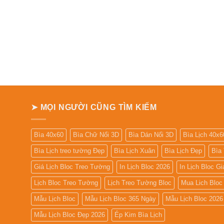
➤ MỌI NGƯỜI CŨNG TÌM KIẾM
Bìa 40x60
Bìa Chữ Nổi 3D
Bìa Dán Nổi 3D
Bìa Lịch 40x6
Bìa Lịch treo tường Đẹp
Bìa Lịch Xuân
Bìa Lịch Đẹp
Bìa
Giá Lịch Bloc Treo Tường
In Lịch Bloc 2026
In Lịch Bloc G
Lịch Bloc Treo Tường
Lịch Treo Tường Bloc
Mua Lich Bloc
Mẫu Lịch Bloc
Mẫu Lịch Bloc 365 Ngày
Mẫu Lịch Bloc 2026
Mẫu Lịch Bloc Đẹp 2026
Ép Kim Bìa Lịch