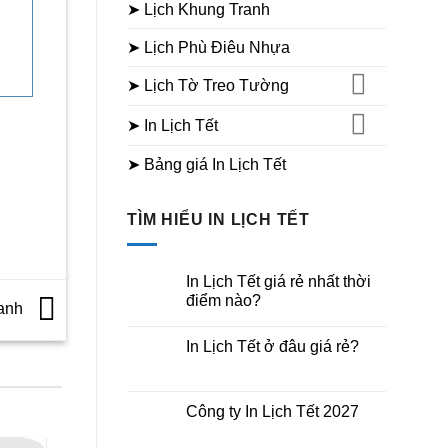
➤ Lịch Khung Tranh
➤ Lịch Phù Điêu Nhựa
➤ Lịch Tờ Treo Tường
➤ In Lịch Tết
➤ Bảng giá In Lịch Tết
TÌM HIỂU IN LỊCH TẾT
In Lịch Tết giá rẻ nhất thời
điểm nào?
xanh
Không
có
In Lịch Tết ở đâu giá rẻ?
bình
luận
Không
ở
có
In
bình
Lịch
luận
Công ty In Lịch Tết 2027
Tết
ở
giá
In
Không
rẻ
Lịch
có