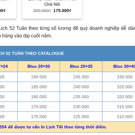
Chữ Nổi
Giá
Giá
Giá
00
₫
300.000
₫
175.000
₫
hiện
gốc
hiện
tại
là:
tại
00₫.
là:
300.000₫.
là:
175.000₫.
175.000₫.
Lịch 52 Tuần theo từng số lượng để quý doanh nghiệp dễ dà
 hàng vào dịp cuối năm.
ỊCH 52 TUẦN THEO CATALOGUE
7×24
Bloc 20×30
Bloc 25×35
Bloc 30×4
00
190.000
245.000
330.000
00
185.000
240.000
325.000
00
180.000
235.000
320.000
00
175.000
230.000
315.000
00
170.000
225.000
310.000
554 để được tư vấn In Lịch Tết theo từng thời điểm.