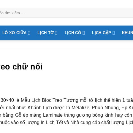
LÒ XO GIỮA
LỊCH TỜ
LỊCH GỖ
LỊCH GẬP
KHUN
reo chữ nổi
c 30×40 là Mẫu Lịch Bloc Treo Tường mỗi tờ lịch thể hiện 1 tu
i nhất như: Khánh Lịch được In Metalize, Phun Nhung, Ép K
m bằng Gỗ ép màng Laminate tráng gương bóng kính hay còn 
huộc vào số lượng In Lịch Tết và Nhà cung cấp chất lượng Lịc