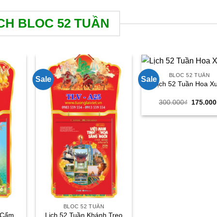
CH BLOC 52 TUẦN
BLOC 52 TUẦN
Sale
Sale
Lịch 52 Tuần Hoa X
Giá
300.000
₫
175.000
gốc
là:
300.000
BLOC 52 TUẦN
 Cẩm
Lịch 52 Tuần Khánh Treo