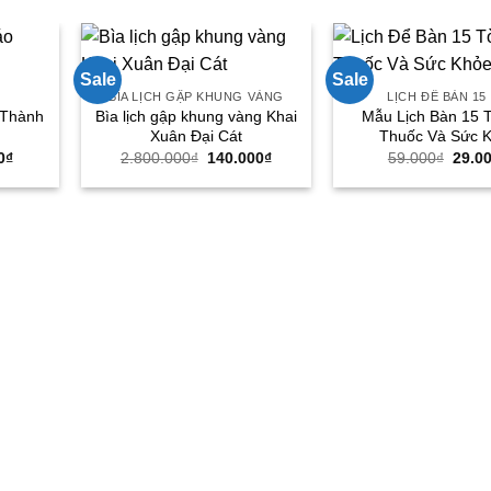
Sale
Sale
BÌA LỊCH GẬP KHUNG VÀNG
LỊCH ĐỂ BÀN 15
 Thành
Bìa lịch gập khung vàng Khai
Mẫu Lịch Bàn 15 
Xuân Đại Cát
Thuốc Và Sức 
Giá
Giá
Giá
Giá
0
₫
2.800.000
₫
140.000
₫
59.000
₫
29.0
hiện
gốc
hiện
gốc
tại
là:
tại
là:
0₫.
là:
2.800.000₫.
là:
59.00
175.000₫.
140.000₫.