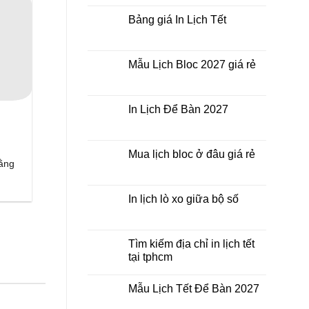
nhất
Tết
bình
thời
ở
luận
Bảng giá In Lịch Tết
điểm
đâu
ở
nào?
giá
Công
Không
rẻ?
ty
có
In
bình
Lịch
luận
Mẫu Lịch Bloc 2027 giá rẻ
Tết
ở
2027
Bảng
Không
giá
có
In
bình
Lịch
luận
In Lịch Để Bàn 2027
Tết
ở
Mẫu
Không
Lịch
có
Bloc
bình
2027
luận
Mua lịch bloc ở đâu giá rẻ
giá
ở
bằng
rẻ
In
Không
Lịch
có
Để
bình
Bàn
luận
In lịch lò xo giữa bộ số
2027
ở
Mua
Không
lịch
có
bloc
bình
ở
luận
Tìm kiếm địa chỉ in lịch tết
đâu
ở
tại tphcm
giá
In
rẻ
lịch
Không
lò
có
xo
Mẫu Lịch Tết Để Bàn 2027
bình
giữa
luận
bộ
Không
ở