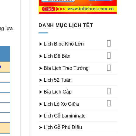
DANH MỤC LỊCH TẾT
ng lựa
➤ Lịch Bloc Khổ Lớn
➤ Lịch Để Bàn
0
➤ Bìa Lịch Treo Tường
➤ Lịch 52 Tuần
➤ Bìa Lịch Gập
➤ Lịch Lò Xo Giữa
➤ Lịch Gỗ Lamininate
➤ Lịch Gỗ Phù Điêu