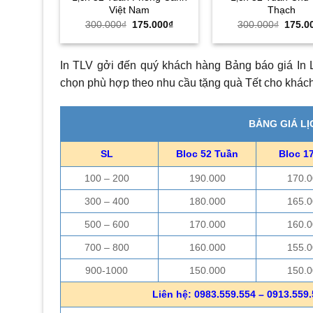
Việt Nam
Thạch
Giá
Giá
Giá
300.000
₫
175.000
₫
300.000
₫
175.0
gốc
hiện
gốc
là:
tại
là:
300.000₫.
là:
300.0
175.000₫.
In TLV gởi đến quý khách hàng Bảng báo giá In 
chọn phù hợp theo nhu cầu tặng quà Tết cho khách
BẢNG GIÁ L
SL
Bloc 52 Tuần
Bloc 1
100 – 200
190.000
170.0
300 – 400
180.000
165.0
500 – 600
170.000
160.0
700 – 800
160.000
155.0
900-1000
150.000
150.0
Liên hệ: 0983.559.554 – 0913.559.