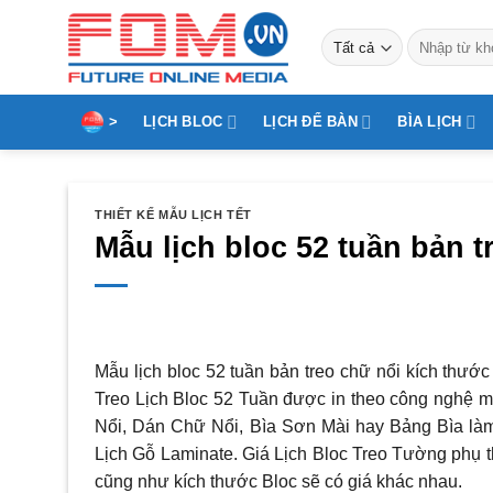
Bỏ
Tìm
qua
kiếm:
nội
dung
>
LỊCH BLOC
LỊCH ĐỂ BÀN
BÌA LỊCH
THIẾT KẾ MẪU LỊCH TẾT
Mẫu lịch bloc 52 tuần bản t
Mẫu lịch bloc 52 tuần bản treo chữ nổi kích thướ
Treo Lịch Bloc 52 Tuần
được in theo công nghệ mớ
Nổi, Dán Chữ Nổi, Bìa Sơn Mài hay Bảng Bìa là
Lịch Gỗ Laminate. Giá Lịch Bloc Treo Tường phụ t
cũng như kích thước Bloc sẽ có giá khác nhau.