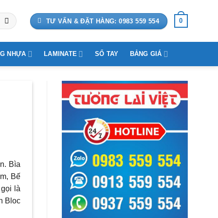
0
TƯ VẤN & ĐẶT HÀNG: 0983 559 554
G NHỰA
LAMINATE
SỔ TAY
BẢNG GIÁ
ần.
Bìa
im, Bế
gọi là
h Bloc