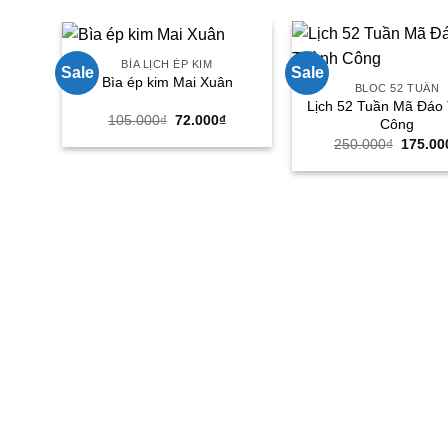
BÌA LỊCH ÉP KIM
Sale
Sale
Bìa ép kim Mai Xuân
BLOC 52 TUẦN
Lịch 52 Tuần Mã Đáo
Giá
Giá
105.000
₫
72.000
₫
Công
gốc
hiện
Giá
250.000
₫
175.00
là:
tại
gốc
105.000₫.
là:
là:
72.000₫.
250.00