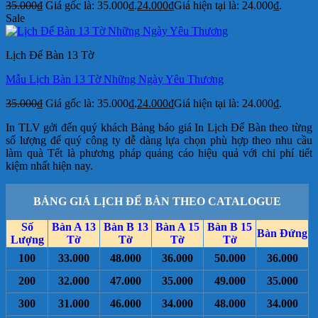
35.000
₫
Giá gốc là: 35.000₫.
24.000
₫
Giá hiện tại là: 24.000₫.
Sale
Lịch Để Bàn 13 Tờ
Mẫu Lịch Bàn 13 Tờ Những Ngày Yêu Thương
35.000
₫
Giá gốc là: 35.000₫.
24.000
₫
Giá hiện tại là: 24.000₫.
In TLV gởi đến quý khách Bảng báo giá In Lịch Để Bàn theo từng
số lượng để quý công ty dễ dàng lựa chọn phù hợp theo nhu cầu
làm quà Tết là phương pháp quảng cáo hiệu quả với chi phí tiết
kiệm nhất hiện nay.
BẢNG GIÁ LỊCH ĐỂ BÀN THEO CATALOGUE
Số
Bàn A 13
Bàn B 13
Bàn A 15
Bàn B 15
Bàn Đứng
Lượng
Tờ
Tờ
Tờ
Tờ
100
33.000
48.000
36.000
50.000
36.000
200
32.000
47.000
35.000
49.000
35.000
300
31.000
46.000
34.000
48.000
34.000