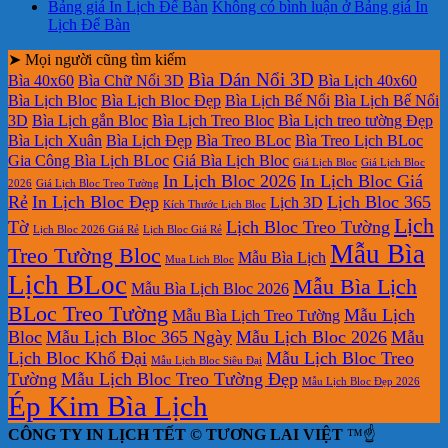
Bảng giá In Lịch Để Bàn
Không có bình luận
ở Bảng giá In
Lịch Để Bàn
➤ Mọi người cũng tìm kiếm
Bìa Dán Nổi 3D
Bìa 40x60
Bìa Chữ Nổi 3D
Bìa Lịch 40x60
Bìa Lịch Bloc
Bìa Lịch Bloc Đẹp
Bìa Lịch Bế Nổi
Bìa Lịch Bế Nổi
3D
Bìa Lịch gắn Bloc
Bìa Lịch Treo Bloc
Bìa Lịch treo tường Đẹp
Bìa Lịch Xuân
Bìa Lịch Đẹp
Bìa Treo BLoc
Bìa Treo Lịch BLoc
Gia Công Bìa Lịch BLoc
Giá Bìa Lịch Bloc
Giá Lịch Bloc
Giá Lịch Bloc
In Lịch Bloc 2026
In Lịch Bloc Giá
2026
Giá Lịch Bloc Treo Tường
Rẻ
In Lịch Bloc Đẹp
Lịch Bloc 365
Lịch 3D
Kích Thước Lịch Bloc
Lịch
Tờ
Lịch Bloc Treo Tường
Lịch Bloc 2026 Giá Rẻ
Lịch Bloc Giá Rẻ
Mẫu Bìa
Treo Tường Bloc
Mẫu Bìa Lịch
Mua Lich Bloc
Lịch BLoc
Mẫu Bìa Lịch
Mẫu Bìa Lịch Bloc 2026
BLoc Treo Tường
Mẫu Lịch
Mẫu Bìa Lịch Treo Tường
Bloc
Mẫu Lịch Bloc 365 Ngày
Mẫu Lịch Bloc 2026
Mẫu
Lịch Bloc Khổ Đại
Mẫu Lịch Bloc Treo
Mẫu Lịch Bloc Siêu Đại
Tường
Mẫu Lịch Bloc Treo Tường Đẹp
Mẫu Lịch Bloc Đẹp 2026
Ép Kim Bìa Lịch
CÔNG TY IN LỊCH TẾT © TƯƠNG LAI VIỆT
™☝️