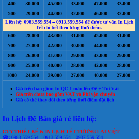
400
30.000
45.000
33.000
47.000
33.000
500
29.000
44.000
32.000
46.000
32.000
Liên hệ: 0983.559.554 – 0913.559.554 để được tư vấn In Lịch
Tết chi tiết theo từng thời điểm.
600
28.000
43.000
31.000
45.000
31.000
700
27.000
42.000
30.000
44.000
30.000
800
26.000
41.000
29.000
43.000
29.000
900
25.000
40.000
28.000
42.000
28.000
1000
24.000
39.000
27.000
40.000
27.000
Giá trên bao gồm: In QC 1 màu lên Đế + Túi Vải
Giá trên chưa bao gồm VAT và Phí vận chuyển
Giá có thể thay đổi theo từng thời điểm đặt lịch
In Lịch Để Bàn giá rẻ liên hệ:
CTY THIẾT KẾ & IN LỊCH TẾT TƯƠNG LAI VIỆT
☎: 0983 559 554 – 0913 559 554 – 0937 559 554