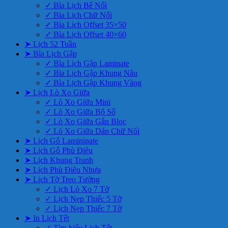
✓ Bìa Lịch Bế Nổi
✓ Bìa Lịch Chữ Nổi
✓ Bìa Lịch Offset 35×50
✓ Bìa Lịch Offset 40×60
➤ Lịch 52 Tuần
➤ Bìa Lịch Gập
✓ Bìa Lịch Gập Laminate
✓ Bìa Lịch Gập Khung Nâu
✓ Bìa Lịch Gập Khung Vàng
➤ Lịch Lò Xo Giữa
✓ Lò Xo Giữa Mini
✓ Lò Xo Giữa Bộ Số
✓ Lò Xo Giữa Gắn Bloc
✓ Lò Xo Giữa Dán Chữ Nổi
➤ Lịch Gỗ Lamininate
➤ Lịch Gỗ Phù Điêu
➤ Lịch Khung Tranh
➤ Lịch Phù Điêu Nhựa
➤ Lịch Tờ Treo Tường
✓ Lịch Lò Xo 7 Tờ
✓ Lịch Nẹp Thiếc 5 Tờ
✓ Lịch Nẹp Thiếc 7 Tờ
➤ In Lịch Tết
✓ Tìm hiểu Lịch Tết