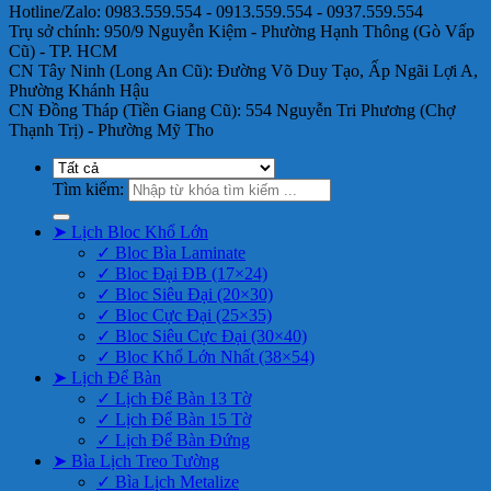
Hotline/Zalo: 0983.559.554 - 0913.559.554 - 0937.559.554
Trụ sở chính: 950/9 Nguyễn Kiệm - Phường Hạnh Thông (Gò Vấp
Cũ) - TP. HCM
CN Tây Ninh (Long An Cũ): Đường Võ Duy Tạo, Ấp Ngãi Lợi A,
Phường Khánh Hậu
CN Đồng Tháp (Tiền Giang Cũ): 554 Nguyễn Tri Phương (Chợ
Thạnh Trị) - Phường Mỹ Tho
Tìm kiếm:
➤ Lịch Bloc Khổ Lớn
✓ Bloc Bìa Laminate
✓ Bloc Đại ĐB (17×24)
✓ Bloc Siêu Đại (20×30)
✓ Bloc Cực Đại (25×35)
✓ Bloc Siêu Cực Đại (30×40)
✓ Bloc Khổ Lớn Nhất (38×54)
➤ Lịch Để Bàn
✓ Lịch Để Bàn 13 Tờ
✓ Lịch Để Bàn 15 Tờ
✓ Lịch Để Bàn Đứng
➤ Bìa Lịch Treo Tường
✓ Bìa Lịch Metalize