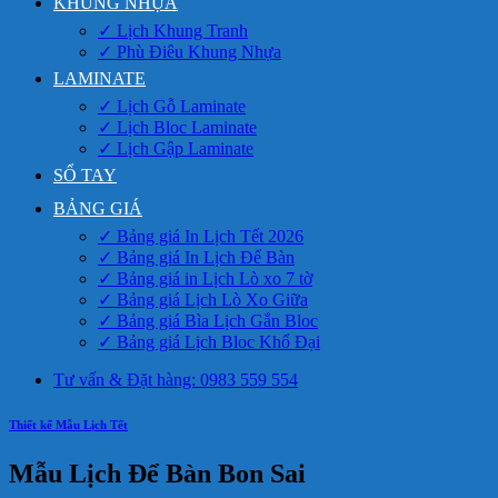
KHUNG NHỰA
✓ Lịch Khung Tranh
✓ Phù Điêu Khung Nhựa
LAMINATE
✓ Lịch Gỗ Laminate
✓ Lịch Bloc Laminate
✓ Lịch Gập Laminate
SỔ TAY
BẢNG GIÁ
✓ Bảng giá In Lịch Tết 2026
✓ Bảng giá In Lịch Để Bàn
✓ Bảng giá in Lịch Lò xo 7 tờ
✓ Bảng giá Lịch Lò Xo Giữa
✓ Bảng giá Bìa Lịch Gắn Bloc
✓ Bảng giá Lịch Bloc Khổ Đại
Tư vấn & Đặt hàng: 0983 559 554
Thiết kế Mẫu Lịch Tết
Mẫu Lịch Để Bàn Bon Sai