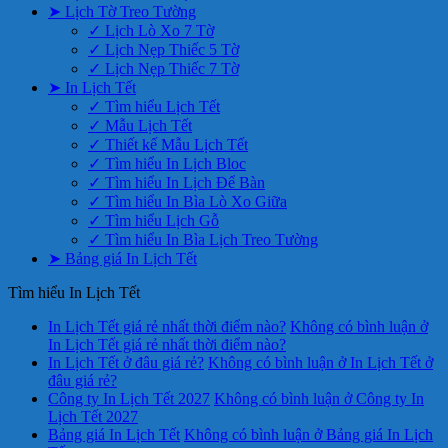
➤ Lịch Tờ Treo Tường
✓ Lịch Lò Xo 7 Tờ
✓ Lịch Nẹp Thiếc 5 Tờ
✓ Lịch Nẹp Thiếc 7 Tờ
➤ In Lịch Tết
✓ Tìm hiểu Lịch Tết
✓ Mẫu Lịch Tết
✓ Thiết kế Mẫu Lịch Tết
✓ Tìm hiểu In Lịch Bloc
✓ Tìm hiểu In Lịch Để Bàn
✓ Tìm hiểu In Bìa Lò Xo Giữa
✓ Tìm hiểu Lịch Gỗ
✓ Tìm hiểu In Bìa Lịch Treo Tường
➤ Bảng giá In Lịch Tết
Tìm hiểu In Lịch Tết
In Lịch Tết giá rẻ nhất thời điểm nào?
Không có bình luận
ở
In Lịch Tết giá rẻ nhất thời điểm nào?
In Lịch Tết ở đâu giá rẻ?
Không có bình luận
ở In Lịch Tết ở
đâu giá rẻ?
Công ty In Lịch Tết 2027
Không có bình luận
ở Công ty In
Lịch Tết 2027
Bảng giá In Lịch Tết
Không có bình luận
ở Bảng giá In Lịch