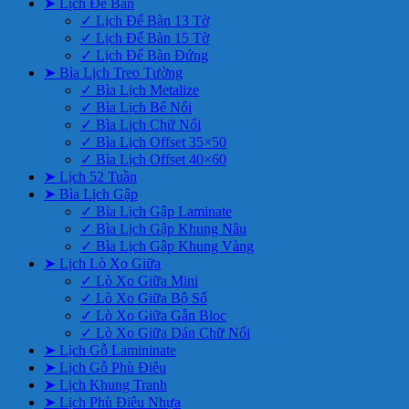
➤ Lịch Để Bàn
✓ Lịch Để Bàn 13 Tờ
✓ Lịch Để Bàn 15 Tờ
✓ Lịch Để Bàn Đứng
➤ Bìa Lịch Treo Tường
✓ Bìa Lịch Metalize
✓ Bìa Lịch Bế Nổi
✓ Bìa Lịch Chữ Nổi
✓ Bìa Lịch Offset 35×50
✓ Bìa Lịch Offset 40×60
➤ Lịch 52 Tuần
➤ Bìa Lịch Gập
✓ Bìa Lịch Gập Laminate
✓ Bìa Lịch Gập Khung Nâu
✓ Bìa Lịch Gập Khung Vàng
➤ Lịch Lò Xo Giữa
✓ Lò Xo Giữa Mini
✓ Lò Xo Giữa Bộ Số
✓ Lò Xo Giữa Gắn Bloc
✓ Lò Xo Giữa Dán Chữ Nổi
➤ Lịch Gỗ Lamininate
➤ Lịch Gỗ Phù Điêu
➤ Lịch Khung Tranh
➤ Lịch Phù Điêu Nhựa