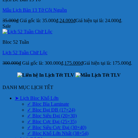
Mẫu Lịch Bàn 13 Tờ Cội Nguồn
35.000
₫
Giá gốc là: 35.000₫.
24.000
₫
Giá hiện tại là: 24.000₫.
Sale
Bloc 52 Tuần
Lịch 52 Tuần Chữ Lộc
300.000
₫
Giá gốc là: 300.000₫.
175.000
₫
Giá hiện tại là: 175.000₫.
DANH MỤC LỊCH TẾT
➤ Lịch Bloc Khổ Lớn
✓ Bloc Bìa Laminate
✓ Bloc Đại ĐB (17×24)
✓ Bloc Siêu Đại (20×30)
✓ Bloc Cực Đại (25×35)
✓ Bloc Siêu Cực Đại (30×40)
✓ Bloc Khổ Lớn Nhất (38×54)