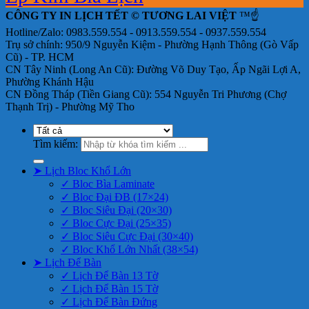
CÔNG TY IN LỊCH TẾT © TƯƠNG LAI VIỆT
™☝️
Hotline/Zalo: 0983.559.554 - 0913.559.554 - 0937.559.554
Trụ sở chính: 950/9 Nguyễn Kiệm - Phường Hạnh Thông (Gò Vấp
Cũ) - TP. HCM
CN Tây Ninh (Long An Cũ): Đường Võ Duy Tạo, Ấp Ngãi Lợi A,
Phường Khánh Hậu
CN Đồng Tháp (Tiền Giang Cũ): 554 Nguyễn Tri Phương (Chợ
Thạnh Trị) - Phường Mỹ Tho
Tìm kiếm:
➤ Lịch Bloc Khổ Lớn
✓ Bloc Bìa Laminate
✓ Bloc Đại ĐB (17×24)
✓ Bloc Siêu Đại (20×30)
✓ Bloc Cực Đại (25×35)
✓ Bloc Siêu Cực Đại (30×40)
✓ Bloc Khổ Lớn Nhất (38×54)
➤ Lịch Để Bàn
✓ Lịch Để Bàn 13 Tờ
✓ Lịch Để Bàn 15 Tờ
✓ Lịch Để Bàn Đứng