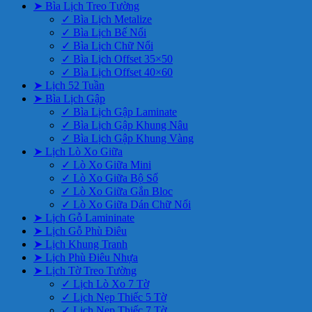
➤ Bìa Lịch Treo Tường
✓ Bìa Lịch Metalize
✓ Bìa Lịch Bế Nổi
✓ Bìa Lịch Chữ Nổi
✓ Bìa Lịch Offset 35×50
✓ Bìa Lịch Offset 40×60
➤ Lịch 52 Tuần
➤ Bìa Lịch Gập
✓ Bìa Lịch Gập Laminate
✓ Bìa Lịch Gập Khung Nâu
✓ Bìa Lịch Gập Khung Vàng
➤ Lịch Lò Xo Giữa
✓ Lò Xo Giữa Mini
✓ Lò Xo Giữa Bộ Số
✓ Lò Xo Giữa Gắn Bloc
✓ Lò Xo Giữa Dán Chữ Nổi
➤ Lịch Gỗ Lamininate
➤ Lịch Gỗ Phù Điêu
➤ Lịch Khung Tranh
➤ Lịch Phù Điêu Nhựa
➤ Lịch Tờ Treo Tường
✓ Lịch Lò Xo 7 Tờ
✓ Lịch Nẹp Thiếc 5 Tờ
✓ Lịch Nẹp Thiếc 7 Tờ