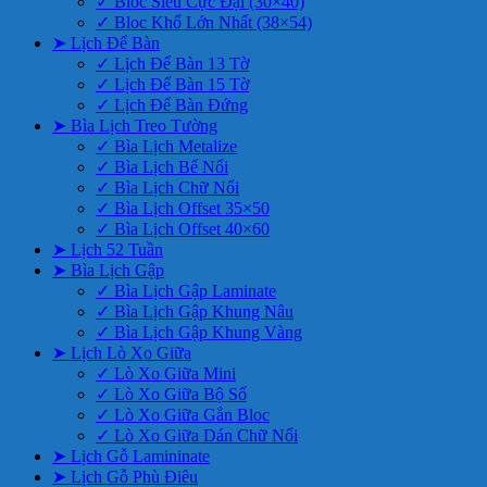
✓ Bloc Siêu Cực Đại (30×40)
✓ Bloc Khổ Lớn Nhất (38×54)
➤ Lịch Để Bàn
✓ Lịch Để Bàn 13 Tờ
✓ Lịch Để Bàn 15 Tờ
✓ Lịch Để Bàn Đứng
➤ Bìa Lịch Treo Tường
✓ Bìa Lịch Metalize
✓ Bìa Lịch Bế Nổi
✓ Bìa Lịch Chữ Nổi
✓ Bìa Lịch Offset 35×50
✓ Bìa Lịch Offset 40×60
➤ Lịch 52 Tuần
➤ Bìa Lịch Gập
✓ Bìa Lịch Gập Laminate
✓ Bìa Lịch Gập Khung Nâu
✓ Bìa Lịch Gập Khung Vàng
➤ Lịch Lò Xo Giữa
✓ Lò Xo Giữa Mini
✓ Lò Xo Giữa Bộ Số
✓ Lò Xo Giữa Gắn Bloc
✓ Lò Xo Giữa Dán Chữ Nổi
➤ Lịch Gỗ Lamininate
➤ Lịch Gỗ Phù Điêu