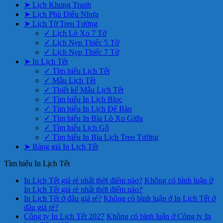
➤ Lịch Khung Tranh
➤ Lịch Phù Điêu Nhựa
➤ Lịch Tờ Treo Tường
✓ Lịch Lò Xo 7 Tờ
✓ Lịch Nẹp Thiếc 5 Tờ
✓ Lịch Nẹp Thiếc 7 Tờ
➤ In Lịch Tết
✓ Tìm hiểu Lịch Tết
✓ Mẫu Lịch Tết
✓ Thiết kế Mẫu Lịch Tết
✓ Tìm hiểu In Lịch Bloc
✓ Tìm hiểu In Lịch Để Bàn
✓ Tìm hiểu In Bìa Lò Xo Giữa
✓ Tìm hiểu Lịch Gỗ
✓ Tìm hiểu In Bìa Lịch Treo Tường
➤ Bảng giá In Lịch Tết
Tìm hiểu In Lịch Tết
In Lịch Tết giá rẻ nhất thời điểm nào?
Không có bình luận
ở
In Lịch Tết giá rẻ nhất thời điểm nào?
In Lịch Tết ở đâu giá rẻ?
Không có bình luận
ở In Lịch Tết ở
đâu giá rẻ?
Công ty In Lịch Tết 2027
Không có bình luận
ở Công ty In