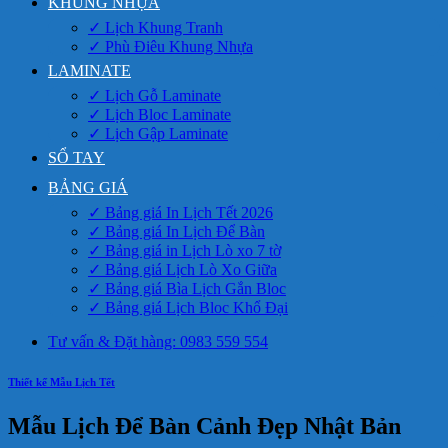
KHUNG NHỰA
✓ Lịch Khung Tranh
✓ Phù Điêu Khung Nhựa
LAMINATE
✓ Lịch Gỗ Laminate
✓ Lịch Bloc Laminate
✓ Lịch Gập Laminate
SỔ TAY
BẢNG GIÁ
✓ Bảng giá In Lịch Tết 2026
✓ Bảng giá In Lịch Để Bàn
✓ Bảng giá in Lịch Lò xo 7 tờ
✓ Bảng giá Lịch Lò Xo Giữa
✓ Bảng giá Bìa Lịch Gắn Bloc
✓ Bảng giá Lịch Bloc Khổ Đại
Tư vấn & Đặt hàng: 0983 559 554
Thiết kế Mẫu Lịch Tết
Mẫu Lịch Để Bàn Cảnh Đẹp Nhật Bản