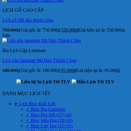
LỊCH GỖ CAO CẤP
Lịch gỗ Mã đáo thành công
750.000
₫
Giá gốc là: 750.000₫.
550.000
₫
Giá hiện tại là: 550.000₫.
Sale
Bìa Lịch Gập Laminate
Lịch gập laminate Mã Đáo Thành Công
180.000
₫
Giá gốc là: 180.000₫.
95.000
₫
Giá hiện tại là: 95.000₫.
DANH MỤC LỊCH TẾT
➤ Lịch Bloc Khổ Lớn
✓ Bloc Bìa Laminate
✓ Bloc Đại ĐB (17×24)
✓ Bloc Siêu Đại (20×30)
✓ Bloc Cực Đại (25×35)