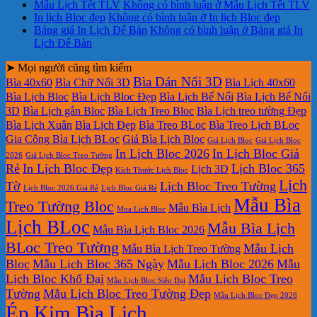
Mẫu Lịch Tết TLV
Không có bình luận
ở Mẫu Lịch Tết TLV
In lịch Bloc đẹp
Không có bình luận
ở In lịch Bloc đẹp
Bảng giá In Lịch Để Bàn
Không có bình luận
ở Bảng giá In
Lịch Để Bàn
➤ Mọi người cũng tìm kiếm
Bìa Dán Nổi 3D
Bìa 40x60
Bìa Chữ Nổi 3D
Bìa Lịch 40x60
Bìa Lịch Bloc
Bìa Lịch Bloc Đẹp
Bìa Lịch Bế Nổi
Bìa Lịch Bế Nổi
3D
Bìa Lịch gắn Bloc
Bìa Lịch Treo Bloc
Bìa Lịch treo tường Đẹp
Bìa Lịch Xuân
Bìa Lịch Đẹp
Bìa Treo BLoc
Bìa Treo Lịch BLoc
Gia Công Bìa Lịch BLoc
Giá Bìa Lịch Bloc
Giá Lịch Bloc
Giá Lịch Bloc
In Lịch Bloc 2026
In Lịch Bloc Giá
2026
Giá Lịch Bloc Treo Tường
Rẻ
In Lịch Bloc Đẹp
Lịch Bloc 365
Lịch 3D
Kích Thước Lịch Bloc
Lịch
Tờ
Lịch Bloc Treo Tường
Lịch Bloc 2026 Giá Rẻ
Lịch Bloc Giá Rẻ
Mẫu Bìa
Treo Tường Bloc
Mẫu Bìa Lịch
Mua Lich Bloc
Lịch BLoc
Mẫu Bìa Lịch
Mẫu Bìa Lịch Bloc 2026
BLoc Treo Tường
Mẫu Lịch
Mẫu Bìa Lịch Treo Tường
Bloc
Mẫu Lịch Bloc 365 Ngày
Mẫu Lịch Bloc 2026
Mẫu
Lịch Bloc Khổ Đại
Mẫu Lịch Bloc Treo
Mẫu Lịch Bloc Siêu Đại
Tường
Mẫu Lịch Bloc Treo Tường Đẹp
Mẫu Lịch Bloc Đẹp 2026
Ép Kim Bìa Lịch