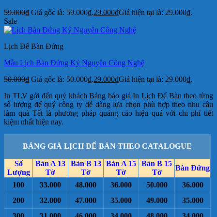
59.000
₫
Giá gốc là: 59.000₫.
29.000
₫
Giá hiện tại là: 29.000₫.
Sale
Lịch Để Bàn Đứng
Mẫu Lịch Bàn Đứng Kỷ Nguyên Công Nghệ
50.000
₫
Giá gốc là: 50.000₫.
29.000
₫
Giá hiện tại là: 29.000₫.
In TLV gởi đến quý khách Bảng báo giá In Lịch Để Bàn theo từng
số lượng để quý công ty dễ dàng lựa chọn phù hợp theo nhu cầu
làm quà Tết là phương pháp quảng cáo hiệu quả với chi phí tiết
kiệm nhất hiện nay.
BẢNG GIÁ LỊCH ĐỂ BÀN THEO CATALOGUE
Số
Bàn A 13
Bàn B 13
Bàn A 15
Bàn B 15
Bàn Đứng
Lượng
Tờ
Tờ
Tờ
Tờ
100
33.000
48.000
36.000
50.000
36.000
200
32.000
47.000
35.000
49.000
35.000
300
31.000
46.000
34.000
48.000
34.000