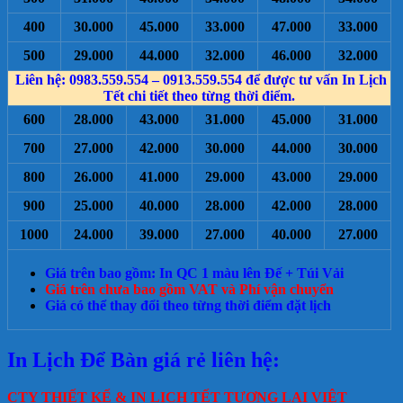
400
30.000
45.000
33.000
47.000
33.000
500
29.000
44.000
32.000
46.000
32.000
Liên hệ: 0983.559.554 – 0913.559.554 để được tư vấn In Lịch
Tết chi tiết theo từng thời điểm.
600
28.000
43.000
31.000
45.000
31.000
700
27.000
42.000
30.000
44.000
30.000
800
26.000
41.000
29.000
43.000
29.000
900
25.000
40.000
28.000
42.000
28.000
1000
24.000
39.000
27.000
40.000
27.000
Giá trên bao gồm: In QC 1 màu lên Đế + Túi Vải
Giá trên chưa bao gồm VAT và Phí vận chuyển
Giá có thể thay đổi theo từng thời điểm đặt lịch
In Lịch Để Bàn giá rẻ liên hệ:
CTY THIẾT KẾ & IN LỊCH TẾT TƯƠNG LAI VIỆT