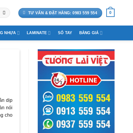
0
TƯ VẤN & ĐẶT HÀNG: 0983 559 554
G NHỰA
LAMINATE
SỔ TAY
BẢNG GIÁ
ân dịp
àn nói
ng cho