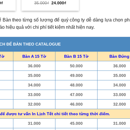
Giá
Giá
Giá
0
₫
35.000
₫
24.000
₫
hiện
gốc
hiện
tại
là:
tại
₫.
là:
35.000₫.
là:
24.000₫.
24.000₫.
ể Bàn theo từng số lượng để quý công ty dễ dàng lựa chọn p
 hiệu quả với chi phí tiết kiệm nhất hiện nay.
ỊCH ĐỂ BÀN THEO CATALOGUE
Tờ
Bàn A 15 Tờ
Bàn B 15 Tờ
Bàn Đứng
36.000
50.000
36.000
35.000
49.000
35.000
34.000
48.000
34.000
33.000
47.000
33.000
32.000
46.000
32.000
để được tư vấn In Lịch Tết chi tiết theo từng thời điểm.
31.000
45.000
31.000