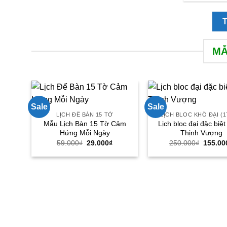
MẪ
Sale
Sale
LỊCH ĐỂ BÀN 15 TỜ
LỊCH BLOC KHỔ ĐẠI (1
Mẫu Lịch Bàn 15 Tờ Cảm
Lịch bloc đại đặc biệ
Hứng Mỗi Ngày
Thịnh Vượng
Giá
Giá
Giá
59.000
₫
29.000
₫
250.000
₫
155.00
gốc
hiện
gốc
là:
tại
là:
59.000₫.
là:
250.00
29.000₫.