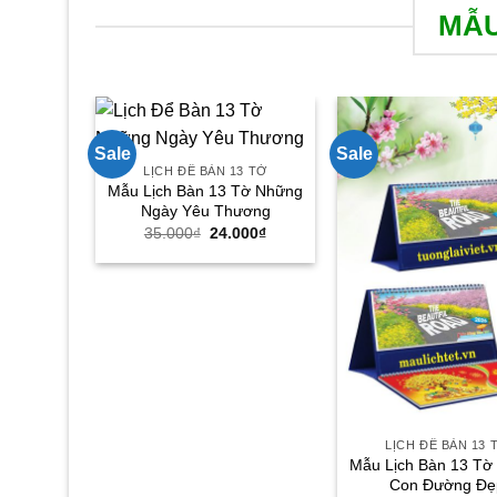
MẪU
Sale
Sale
LỊCH ĐỂ BÀN 13 TỜ
Mẫu Lịch Bàn 13 Tờ Những
Ngày Yêu Thương
Giá
Giá
35.000
₫
24.000
₫
gốc
hiện
là:
tại
35.000₫.
là:
24.000₫.
LỊCH ĐỂ BÀN 13 
Mẫu Lịch Bàn 13 Tờ
Con Đường Đẹ