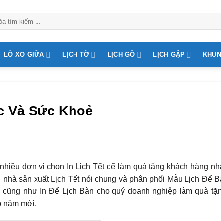
LÒ XO GIỮA
LỊCH TỜ
LỊCH GỖ
LỊCH GẬP
KHUN
c Và Sức Khoẻ
iều đơn vị chọn In Lịch Tết để làm quà tặng khách hàng nh
c nhà sản xuất Lịch Tết nói chung và phân phối Mẫu Lịch Để B
y cũng như In Để Lịch Bàn cho quý doanh nghiệp làm quà tặ
ịp năm mới.