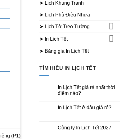
➤ Lịch Khung Tranh
➤ Lịch Phù Điêu Nhựa
➤ Lịch Tờ Treo Tường
➤ In Lịch Tết
➤ Bảng giá In Lịch Tết
TÌM HIỂU IN LỊCH TẾT
In Lịch Tết giá rẻ nhất thời
điểm nào?
Không
có
In Lịch Tết ở đâu giá rẻ?
bình
luận
Không
ở
có
In
bình
Lịch
luận
Công ty In Lịch Tết 2027
Tết
ở
giá
In
Không
riêng (P1)
rẻ
Lịch
có