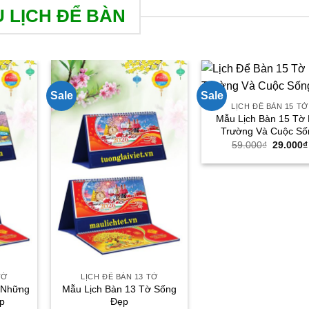
 LỊCH ĐỂ BÀN
Sale
Sale
LỊCH ĐỂ BÀN 15 TỜ
Mẫu Lịch Bàn 15 Tờ 
Trường Và Cuộc Số
Giá
59.000
₫
29.000
₫
gốc
là:
59.000₫
TỜ
LỊCH ĐỂ BÀN 13 TỜ
 Những
Mẫu Lịch Bàn 13 Tờ Sống
p
Đẹp