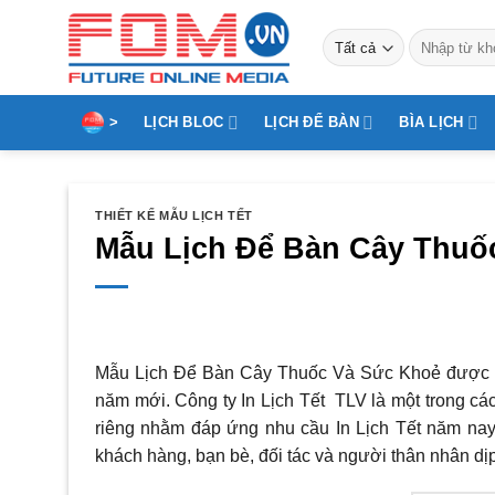
Bỏ
Tìm
qua
kiếm:
nội
dung
>
LỊCH BLOC
LỊCH ĐỂ BÀN
BÌA LỊCH
THIẾT KẾ MẪU LỊCH TẾT
Mẫu Lịch Để Bàn Cây Thuố
Mẫu Lịch Để Bàn Cây Thuốc Và Sức Khoẻ được nh
năm mới. Công ty In Lịch Tết TLV là một trong cá
riêng nhằm đáp ứng nhu cầu In Lịch Tết năm na
khách hàng, bạn bè, đối tác và người thân nhân d