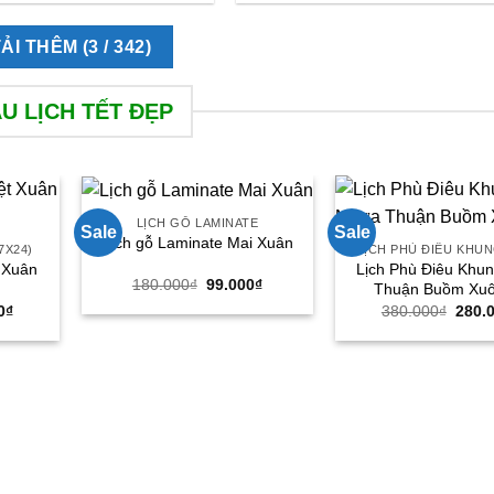
TẢI THÊM
(
3
/ 342)
U LỊCH TẾT ĐẸP
LỊCH GỖ LAMINATE
Sale
Sale
Lịch gỗ Laminate Mai Xuân
7X24)
LỊCH PHÙ ĐIÊU KHU
t Xuân
Lịch Phù Điêu Khu
Giá
Giá
180.000
₫
99.000
₫
Thuận Buồm Xuô
gốc
hiện
Giá
Giá
0
₫
380.000
₫
280.
là:
tại
hiện
gốc
180.000₫.
là:
tại
là:
99.000₫.
0₫.
là:
380.0
155.000₫.