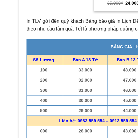
Giá
35.000
₫
24.00
gốc
là:
35.000
In TLV gởi đến quý khách Bảng báo giá In Lịch Đ
theo nhu cầu làm quà Tết là phương pháp quảng cáo
BẢNG GIÁ L
Số Lượng
Bàn A 13 Tờ
Bàn B 13 
100
33.000
48.000
200
32.000
47.000
300
31.000
46.000
400
30.000
45.000
500
29.000
44.000
Liên hệ: 0983.559.554 – 0913.559.554 
600
28.000
43.000