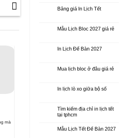
nhất
Tết
bình
thời
ở
luận
Bảng giá In Lịch Tết
điểm
đâu
ở
nào?
giá
Công
Không
rẻ?
ty
có
In
bình
Lịch
luận
Mẫu Lịch Bloc 2027 giá rẻ
Tết
ở
2027
Bảng
Không
giá
có
In
bình
Lịch
luận
In Lịch Để Bàn 2027
Tết
ở
Mẫu
Không
Lịch
có
Bloc
bình
2027
luận
Mua lịch bloc ở đâu giá rẻ
giá
ở
rẻ
In
Không
Lịch
có
Để
bình
Bàn
luận
In lịch lò xo giữa bộ số
2027
ở
Mua
Không
lịch
có
bloc
bình
ở
luận
Tìm kiếm địa chỉ in lịch tết
đâu
ở
tại tphcm
giá
In
rẻ
lịch
Không
ặng mà
lò
có
xo
Mẫu Lịch Tết Để Bàn 2027
bình
giữa
luận
bộ
Không
ở