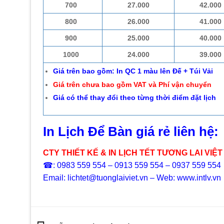
700
27.000
42.000
800
26.000
41.000
900
25.000
40.000
1000
24.000
39.000
Giá trên bao gồm: In QC 1 màu lên Đế + Túi Vải
Giá trên chưa bao gồm VAT và Phí vận chuyển
Giá có thể thay đổi theo từng thời điểm đặt lịch
In Lịch Để Bàn giá rẻ liên hệ:
CTY THIẾT KẾ & IN LỊCH TẾT TƯƠNG LAI VIỆT
☎: 0983 559 554 – 0913 559 554 – 0937 559 554
Email: lichtet@tuonglaiviet.vn – Web: www.intlv.vn