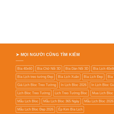
➤ MỌI NGƯỜI CŨNG TÌM KIẾM
Bìa 40x60
Bìa Chữ Nổi 3D
Bìa Dán Nổi 3D
Bìa Lịch 40x6
Bìa Lịch treo tường Đẹp
Bìa Lịch Xuân
Bìa Lịch Đẹp
Bìa
Giá Lịch Bloc Treo Tường
In Lịch Bloc 2026
In Lịch Bloc G
Lịch Bloc Treo Tường
Lịch Treo Tường Bloc
Mua Lich Bloc
Mẫu Lịch Bloc
Mẫu Lịch Bloc 365 Ngày
Mẫu Lịch Bloc 2026
Mẫu Lịch Bloc Đẹp 2026
Ép Kim Bìa Lịch