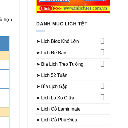
hù hợp
DANH MỤC LỊCH TẾT
➤ Lịch Bloc Khổ Lớn
➤ Lịch Để Bàn
➤ Bìa Lịch Treo Tường
➤ Lịch 52 Tuần
➤ Bìa Lịch Gập
➤ Lịch Lò Xo Giữa
➤ Lịch Gỗ Lamininate
➤ Lịch Gỗ Phù Điêu