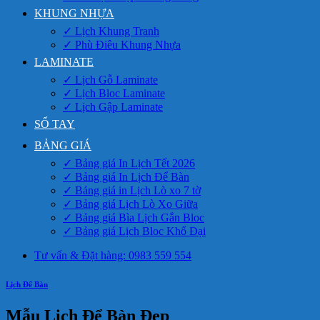
KHUNG NHỰA
✓ Lịch Khung Tranh
✓ Phù Điêu Khung Nhựa
LAMINATE
✓ Lịch Gỗ Laminate
✓ Lịch Bloc Laminate
✓ Lịch Gập Laminate
SỔ TAY
BẢNG GIÁ
✓ Bảng giá In Lịch Tết 2026
✓ Bảng giá In Lịch Để Bàn
✓ Bảng giá in Lịch Lò xo 7 tờ
✓ Bảng giá Lịch Lò Xo Giữa
✓ Bảng giá Bìa Lịch Gắn Bloc
✓ Bảng giá Lịch Bloc Khổ Đại
Tư vấn & Đặt hàng: 0983 559 554
Lịch Để Bàn
Mẫu Lịch Để Bàn Đẹp