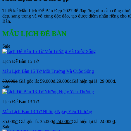
Thiết kế Mẫu Lịch Để Bàn Đẹp 2027 để đáp ứng nhu cầu cũng như k
đẹp, sang trọng và vô cùng độc đáo, tạo được điểm nhấn riêng cho
Bàn.
MẪU LỊCH ĐỂ BÀN
Sale
Lịch Để Bàn 15 Tờ
Mẫu Lịch Bàn 15 Tờ Môi Trường Và Cuộc Sống
59.000
₫
Giá gốc là: 59.000₫.
29.000
₫
Giá hiện tại là: 29.000₫.
Sale
Lịch Để Bàn 13 Tờ
Mẫu Lịch Bàn 13 Tờ Những Ngày Yêu Thương
35.000
₫
Giá gốc là: 35.000₫.
24.000
₫
Giá hiện tại là: 24.000₫.
Sale