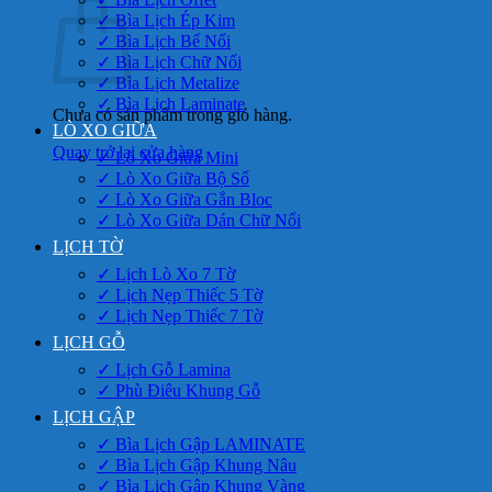
✓ Bìa Lịch Ép Kim
✓ Bìa Lịch Bế Nổi
✓ Bìa Lịch Chữ Nổi
✓ Bìa Lịch Metalize
✓ Bìa Lịch Laminate
Chưa có sản phẩm trong giỏ hàng.
LÒ XO GIỮA
Quay trở lại cửa hàng
✓ Lò Xo Giữa Mini
✓ Lò Xo Giữa Bộ Số
✓ Lò Xo Giữa Gắn Bloc
✓ Lò Xo Giữa Dán Chữ Nổi
LỊCH TỜ
✓ Lịch Lò Xo 7 Tờ
✓ Lịch Nẹp Thiếc 5 Tờ
✓ Lịch Nẹp Thiếc 7 Tờ
LỊCH GỖ
✓ Lịch Gỗ Lamina
✓ Phù Điêu Khung Gỗ
LỊCH GẬP
✓ Bìa Lịch Gập LAMINATE
✓ Bìa Lịch Gập Khung Nâu
✓ Bìa Lịch Gập Khung Vàng