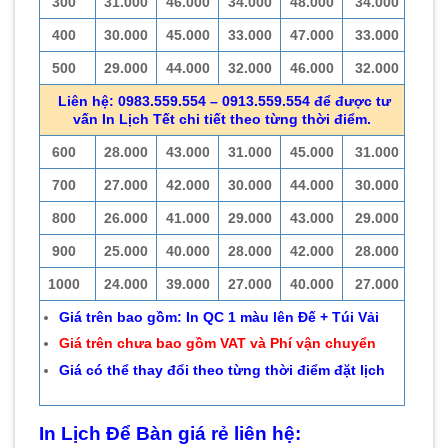
300
31.000
46.000
34.000
48.000
34.000
400
30.000
45.000
33.000
47.000
33.000
500
29.000
44.000
32.000
46.000
32.000
Liên hệ: 0983.559.554 – 0913.559.554 để được tư
vấn In Lịch Tết chi tiết theo từng thời điểm.
600
28.000
43.000
31.000
45.000
31.000
700
27.000
42.000
30.000
44.000
30.000
800
26.000
41.000
29.000
43.000
29.000
900
25.000
40.000
28.000
42.000
28.000
1000
24.000
39.000
27.000
40.000
27.000
Giá trên bao gồm: In QC 1 màu lên Đế + Túi Vải
Giá trên chưa bao gồm VAT và Phí vận chuyển
Giá có thể thay đổi theo từng thời điểm đặt lịch
In Lịch Để Bàn giá rẻ liên hệ: