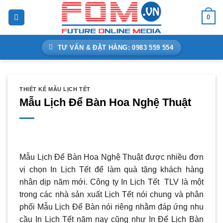
Bỏ
0
qua
nội
dung
TƯ VẤN & ĐẶT HÀNG: 0983 559 554
THIẾT KẾ MẪU LỊCH TẾT
Mẫu Lịch Để Bàn Hoa Nghệ Thuật
Mẫu Lịch Để Bàn Hoa Nghệ Thuật được nhiều đơn
vị chọn In Lịch Tết để làm quà tặng khách hàng
nhân dịp năm mới. Công ty In Lịch Tết TLV là một
trong các nhà sản xuất Lịch Tết nói chung và phân
phối Mẫu Lịch Để Bàn nói riêng nhằm đáp ứng nhu
cầu In Lịch Tết năm nay cũng như In Để Lịch Bàn