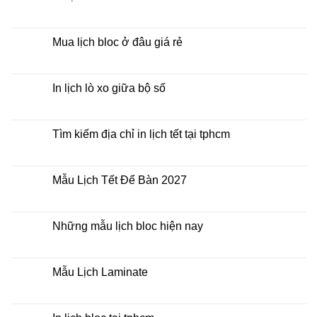
Tết
ở
Mẫu
Không
Lịch
có
Bloc
bình
2027
luận
Mua lịch bloc ở đâu giá rẻ
giá
ở
rẻ
In
Không
Lịch
có
Để
bình
Bàn
luận
In lịch lò xo giữa bộ số
2027
ở
Mua
Không
lịch
có
bloc
bình
ở
luận
Tìm kiếm địa chỉ in lịch tết tại tphcm
đâu
ở
giá
In
Không
rẻ
lịch
có
lò
bình
xo
luận
Mẫu Lịch Tết Để Bàn 2027
giữa
ở
bộ
Tìm
Không
số
kiếm
có
địa
bình
chỉ
luận
Những mẫu lịch bloc hiện nay
in
ở
lịch
Mẫu
Không
tết
Lịch
có
tại
Tết
bình
tphcm
Để
luận
Mẫu Lịch Laminate
Bàn
ở
2027
Những
Không
mẫu
có
lịch
bình
bloc
luận