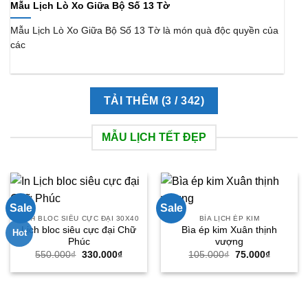
Mẫu Lịch Lò Xo Giữa Bộ Số 13 Tờ
Mẫu Lịch Lò Xo Giữa Bộ Số 13 Tờ là món quà độc quyền của
các
TẢI THÊM
(
3
/ 342)
MẪU LỊCH TẾT ĐẸP
Sale
Sale
LỊCH BLOC SIÊU CỰC ĐẠI 30X40
BÌA LỊCH ÉP KIM
Lịch bloc siêu cực đại Chữ
Bìa ép kim Xuân thịnh
Hot
Phúc
vượng
Giá
Giá
Giá
Giá
550.000
₫
330.000
₫
105.000
₫
75.000
₫
gốc
hiện
gốc
hiện
là:
tại
là:
tại
550.000₫.
là:
105.000₫.
là:
330.000₫.
75.000₫.