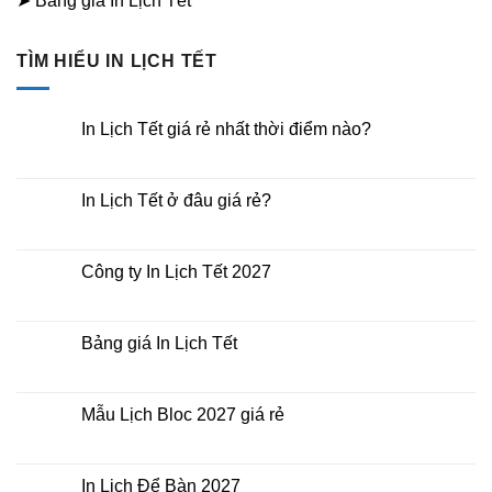
➤ Bảng giá In Lịch Tết
TÌM HIỂU IN LỊCH TẾT
In Lịch Tết giá rẻ nhất thời điểm nào?
Không
có
bình
luận
In Lịch Tết ở đâu giá rẻ?
ở
In
Không
Lịch
có
Tết
bình
giá
luận
Công ty In Lịch Tết 2027
rẻ
ở
nhất
In
Không
thời
Lịch
có
điểm
Tết
bình
nào?
ở
luận
Bảng giá In Lịch Tết
đâu
ở
giá
Công
Không
rẻ?
ty
có
In
bình
Lịch
luận
Mẫu Lịch Bloc 2027 giá rẻ
Tết
ở
2027
Bảng
Không
giá
có
In
bình
Lịch
luận
In Lịch Để Bàn 2027