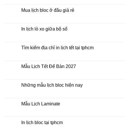
Lịch
có
Bloc
bình
2027
luận
Mua lịch bloc ở đâu giá rẻ
giá
ở
rẻ
In
Không
Lịch
có
Để
bình
Bàn
luận
In lịch lò xo giữa bộ số
2027
ở
Mua
Không
lịch
có
bloc
bình
ở
luận
Tìm kiếm địa chỉ in lịch tết tại tphcm
đâu
ở
giá
In
Không
rẻ
lịch
có
lò
bình
xo
luận
Mẫu Lịch Tết Để Bàn 2027
giữa
ở
bộ
Tìm
Không
số
kiếm
có
địa
bình
chỉ
luận
Những mẫu lịch bloc hiện nay
in
ở
lịch
Mẫu
Không
tết
Lịch
có
tại
Tết
bình
tphcm
Để
luận
Mẫu Lịch Laminate
Bàn
ở
2027
Những
Không
mẫu
có
lịch
bình
bloc
luận
In lịch bloc tại tphcm
hiện
ở
nay
Mẫu
Không