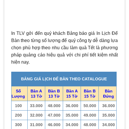
In TLV gởi đến quý khách Bảng báo giá In Lịch Để
Bàn theo từng số lượng để quý công ty dễ dàng lựa
chọn phù hợp theo nhu cầu làm quà Tết là phương
pháp quảng cáo hiệu quả với chi phí tiết kiệm nhất
hiện nay.
BẢNG GIÁ LỊCH ĐỂ BÀN THEO CATALOGUE
Số
Bàn A
Bàn B
Bàn A
Bàn B
Bàn
Lượng
13 Tờ
13 Tờ
15 Tờ
15 Tờ
Đứng
100
33.000
48.000
36.000
50.000
36.000
200
32.000
47.000
35.000
49.000
35.000
300
31.000
46.000
34.000
48.000
34.000