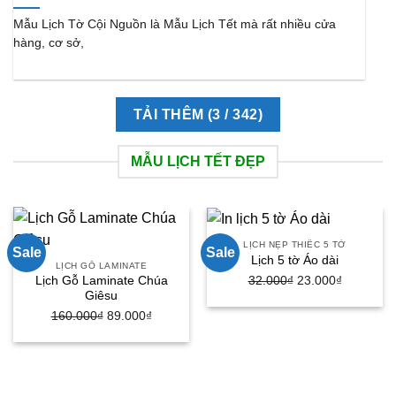
Mẫu Lịch Tờ Cội Nguồn là Mẫu Lịch Tết mà rất nhiều cửa
hàng, cơ sở,
TẢI THÊM
(
3
/ 342)
MẪU LỊCH TẾT ĐẸP
LỊCH NẸP THIẾC 5 TỜ
Sale
Sale
Lịch 5 tờ Áo dài
LỊCH GỖ LAMINATE
Giá
Giá
32.000
₫
23.000
₫
Lịch Gỗ Laminate Chúa
Giêsu
gốc
hiện
Giá
Giá
160.000
₫
89.000
₫
là:
tại
gốc
hiện
32.000₫.
là:
là:
tại
23.000₫.
160.000₫.
là:
89.000₫.