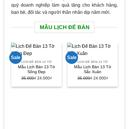
quý doanh nghiệp làm quà tặng cho khách hàng,
bạn bè, đối tác và người thân nhân dịp năm mới.
MẪU LỊCH ĐỂ BÀN
Sale
Sale
Sa
LỊCH ĐỂ BÀN 13 TỜ
LỊCH ĐỂ BÀN 13 TỜ
Mẫu Lịch Bàn 13 Tờ
Mẫu Lịch Bàn 13 Tờ
Sống Đẹp
Sắc Xuân
Giá
Giá
Giá
Giá
35.000
₫
24.000
₫
35.000
₫
24.000
₫
gốc
hiện
gốc
hiện
là:
tại
là:
tại
35.000₫.
là:
35.000₫.
là:
24.000₫.
24.000₫.