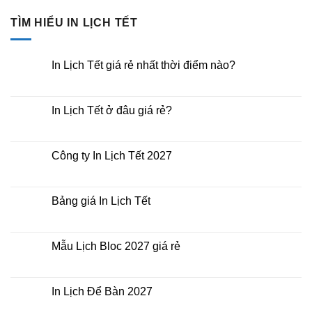
TÌM HIỂU IN LỊCH TẾT
In Lịch Tết giá rẻ nhất thời điểm nào?
Không
có
bình
luận
In Lịch Tết ở đâu giá rẻ?
ở
In
Không
Lịch
có
Tết
bình
giá
luận
Công ty In Lịch Tết 2027
rẻ
ở
nhất
In
Không
thời
Lịch
có
điểm
Tết
bình
nào?
ở
luận
Bảng giá In Lịch Tết
đâu
ở
giá
Công
Không
rẻ?
ty
có
In
bình
Lịch
luận
Mẫu Lịch Bloc 2027 giá rẻ
Tết
ở
2027
Bảng
Không
giá
có
In
bình
Lịch
luận
In Lịch Để Bàn 2027
Tết
ở
Mẫu
Không