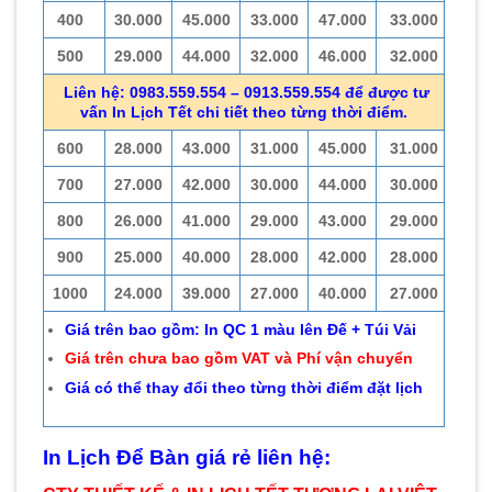
400
30.000
45.000
33.000
47.000
33.000
500
29.000
44.000
32.000
46.000
32.000
Liên hệ: 0983.559.554 – 0913.559.554 để được tư
vấn In Lịch Tết chi tiết theo từng thời điểm.
600
28.000
43.000
31.000
45.000
31.000
700
27.000
42.000
30.000
44.000
30.000
800
26.000
41.000
29.000
43.000
29.000
900
25.000
40.000
28.000
42.000
28.000
1000
24.000
39.000
27.000
40.000
27.000
Giá trên bao gồm: In QC 1 màu lên Đế + Túi Vải
Giá trên chưa bao gồm VAT và Phí vận chuyển
Giá có thể thay đổi theo từng thời điểm đặt lịch
In Lịch Để Bàn giá rẻ liên hệ: