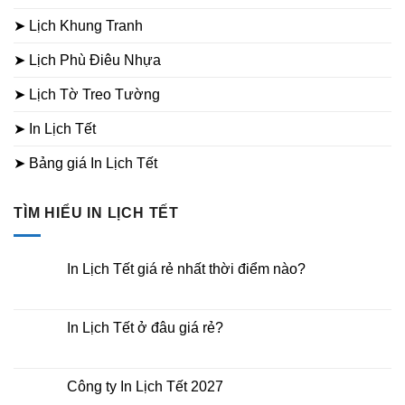
➤ Lịch Khung Tranh
➤ Lịch Phù Điêu Nhựa
➤ Lịch Tờ Treo Tường
➤ In Lịch Tết
➤ Bảng giá In Lịch Tết
TÌM HIỂU IN LỊCH TẾT
In Lịch Tết giá rẻ nhất thời điểm nào?
Không
có
bình
luận
In Lịch Tết ở đâu giá rẻ?
ở
In
Không
Lịch
có
Tết
bình
giá
luận
Công ty In Lịch Tết 2027
rẻ
ở
nhất
In
Không