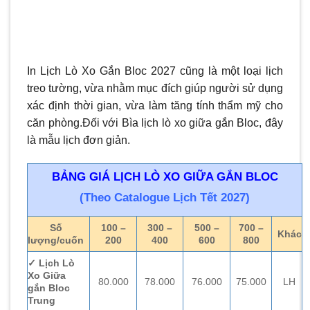
In Lịch Lò Xo Gắn Bloc 2027 cũng là một loại lịch
treo tường, vừa nhằm mục đích giúp người sử dụng
xác định thời gian, vừa làm tăng tính thẩm mỹ cho
căn phòng.Đối với Bìa lịch lò xo giữa gắn Bloc, đây
là mẫu lịch đơn giản.
BẢNG GIÁ LỊCH LÒ XO GIỮA GẮN BLOC
(Theo Catalogue Lịch Tết 2027)
Số
100 –
300 –
500 –
700 –
Khác
lượng/cuốn
200
400
600
800
✓ Lịch Lò
Xo Giữa
80.000
78.000
76.000
75.000
LH
gắn Bloc
Trung