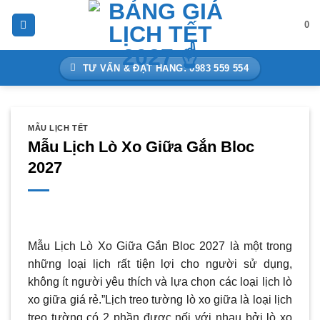
Bỏ
0
qua
nội
dung
TƯ VẤN & ĐẶT HÀNG: 0983 559 554
MẪU LỊCH TẾT
Mẫu Lịch Lò Xo Giữa Gắn Bloc
2027
Mẫu Lịch Lò Xo Giữa Gắn Bloc 2027 là một trong
những loại lịch rất tiện lợi cho người sử dụng,
không ít người yêu thích và lựa chọn các loại lịch lò
xo giữa giá rẻ.”Lịch treo tường lò xo giữa là loại lịch
treo tường có 2 phần được nối với nhau bởi lò xo