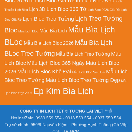
Bloc 2026
In Lịch Bloc Giá Rẻ
In Lịch Bloc Đẹp
Kích
Lịch Bloc 365 Tờ
Lịch 3D
Thước Lịch Bloc
Lịch Bloc 2026 Giá Rẻ
Lịch
Lịch Treo Tường
Lịch Bloc Treo Tường
Bloc Giá Rẻ
Mẫu Bìa Lịch
Bloc
Mẫu Bìa Lịch
Mua Lich Bloc
BLoc
Mẫu Bìa Lịch
Mẫu Bìa Lịch Bloc 2026
BLoc Treo Tường
Mẫu
Mẫu Bìa Lịch Treo Tường
Lịch Bloc
Mẫu Lịch Bloc 365 Ngày
Mẫu Lịch Bloc
2026
Mẫu Lịch Bloc Khổ Đại
Mẫu Lịch
Mẫu Lịch Bloc Siêu Đại
Bloc Treo Tường
Mẫu Lịch Bloc Treo Tường Đẹp
Mẫu
Ép Kim Bìa Lịch
Lịch Bloc Đẹp 2026
CÔNG TY IN LỊCH TẾT © TƯƠNG LAI VIỆT
™☝️
Hotline/Zalo: 0983.559.554 - 0913.559.554 - 0937.559.554
Trụ sở chính: 950/9 Nguyễn Kiệm - Phường Hạnh Thông (Gò Vấp
Cũ) - TP. HCM