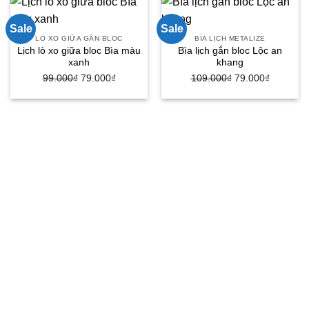
Sale
Sale
LÒ XO GIỮA GẮN BLOC
BÌA LỊCH METALIZE
Lịch lò xo giữa bloc Bìa màu
Bìa lịch gắn bloc Lộc an
xanh
khang
Giá
Giá
Giá
Giá
99.000
₫
79.000
₫
109.000
₫
79.000
₫
gốc
hiện
gốc
hiện
là:
tại
là:
tại
99.000₫.
là:
109.000₫.
là:
79.000₫.
79.000₫.