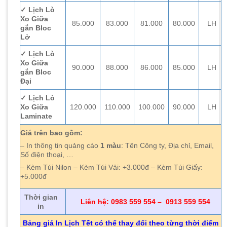
✓ Lịch Lò
Xo Giữa
85.000
83.000
81.000
80.000
LH
gắn Bloc
Lở
✓ Lịch Lò
Xo Giữa
90.000
88.000
86.000
85.000
LH
gắn Bloc
Đại
✓ Lịch Lò
Xo Giữa
120.000
110.000
100.000
90.000
LH
Laminate
Giá trên bao gồm:
– In thông tin quảng cáo
1 màu
: Tên Công ty, Địa chỉ, Email,
Số điện thoại, …
– Kèm Túi Nilon – Kèm Túi Vải: +3.000đ – Kèm Túi Giấy:
+5.000đ
Thời gian
Liên hệ: 0983 559 554 – 0913 559 554
in
Bảng giá In Lịch Tết có thể thay đổi theo từng thời điểm