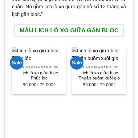
cuộn. Nó gồm lịch lò xo giữa gắn bộ số 12 tháng và
lịch gắn bloc.”
MẪU LỊCH LÒ XO GIỮA GẮN BLOC
Sale
Sale
Sa
LÒ XO GIỮA GẮN BLOC
LÒ XO GIỮA GẮN BLOC
Lịch lò xo giữa bloc
Lịch lò xo giữa bloc
Phúc lộc
Thuận buồm xuôi gió
Giá
Giá
Giá
Giá
99.000
₫
79.000
₫
99.000
₫
79.000
₫
gốc
hiện
gốc
hiện
là:
tại
là:
tại
99.000₫.
là:
99.000₫.
là:
79.000₫.
79.000₫.