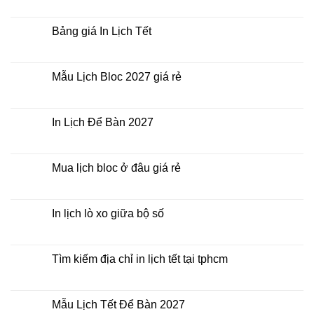
thời
Lịch
có
điểm
Tết
bình
nào?
ở
luận
Bảng giá In Lịch Tết
đâu
ở
giá
Công
Không
rẻ?
ty
có
In
bình
Lịch
luận
Mẫu Lịch Bloc 2027 giá rẻ
Tết
ở
2027
Bảng
Không
giá
có
In
bình
Lịch
luận
In Lịch Để Bàn 2027
Tết
ở
Mẫu
Không
Lịch
có
Bloc
bình
2027
luận
Mua lịch bloc ở đâu giá rẻ
giá
ở
rẻ
In
Không
Lịch
có
Để
bình
Bàn
luận
In lịch lò xo giữa bộ số
2027
ở
Mua
Không
lịch
có
bloc
bình
ở
luận
Tìm kiếm địa chỉ in lịch tết tại tphcm
đâu
ở
giá
In
Không
rẻ
lịch
có
lò
bình
xo
luận
Mẫu Lịch Tết Để Bàn 2027
giữa
ở