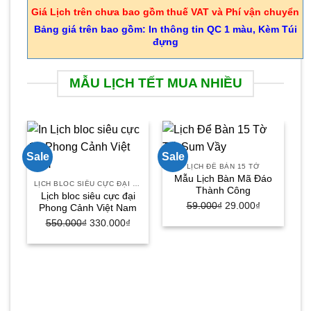
Giá Lịch trên chưa bao gồm thuế VAT và Phí vận chuyển
Bảng giá trên bao gồm: In thông tin QC 1 màu, Kèm Túi
đựng
MẪU LỊCH TẾT MUA NHIỀU
Sale
Sale
Sa
LỊCH ĐỂ BÀN 15 TỜ
Mẫu Lịch Bàn Mã Đáo
LỊCH BLOC SIÊU CỰC ĐẠI 30X40
Thành Công
Lịch bloc siêu cực đại
Giá
Giá
59.000
₫
29.000
₫
Phong Cảnh Việt Nam
gốc
hiện
Giá
Giá
550.000
₫
330.000
₫
là:
tại
gốc
hiện
59.000₫.
là:
là:
tại
29.000₫.
550.000₫.
là:
330.000₫.