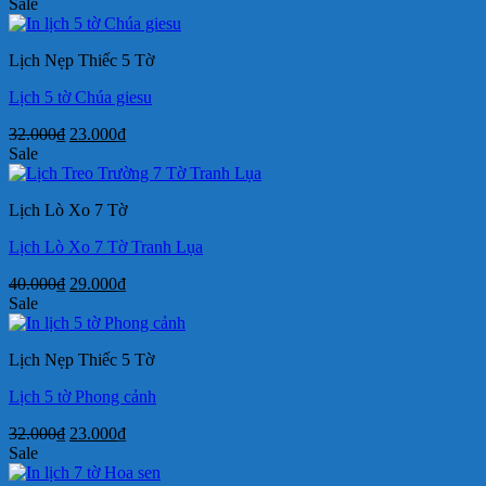
gốc
hiện
Sale
là:
tại
40.000₫.
là:
Lịch Nẹp Thiếc 5 Tờ
29.000₫.
Lịch 5 tờ Chúa giesu
Giá
Giá
32.000
₫
23.000
₫
gốc
hiện
Sale
là:
tại
32.000₫.
là:
Lịch Lò Xo 7 Tờ
23.000₫.
Lịch Lò Xo 7 Tờ Tranh Lụa
Giá
Giá
40.000
₫
29.000
₫
gốc
hiện
Sale
là:
tại
40.000₫.
là:
Lịch Nẹp Thiếc 5 Tờ
29.000₫.
Lịch 5 tờ Phong cảnh
Giá
Giá
32.000
₫
23.000
₫
gốc
hiện
Sale
là:
tại