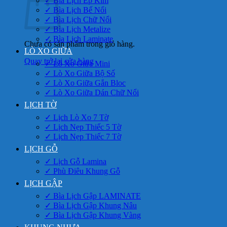
✓ Bìa Lịch Ép Kim
✓ Bìa Lịch Bế Nổi
✓ Bìa Lịch Chữ Nổi
✓ Bìa Lịch Metalize
✓ Bìa Lịch Laminate
Chưa có sản phẩm trong giỏ hàng.
LÒ XO GIỮA
Quay trở lại cửa hàng
✓ Lò Xo Giữa Mini
✓ Lò Xo Giữa Bộ Số
✓ Lò Xo Giữa Gắn Bloc
✓ Lò Xo Giữa Dán Chữ Nổi
LỊCH TỜ
✓ Lịch Lò Xo 7 Tờ
✓ Lịch Nẹp Thiếc 5 Tờ
✓ Lịch Nẹp Thiếc 7 Tờ
LỊCH GỖ
✓ Lịch Gỗ Lamina
✓ Phù Điêu Khung Gỗ
LỊCH GẬP
✓ Bìa Lịch Gập LAMINATE
✓ Bìa Lịch Gập Khung Nâu
✓ Bìa Lịch Gập Khung Vàng