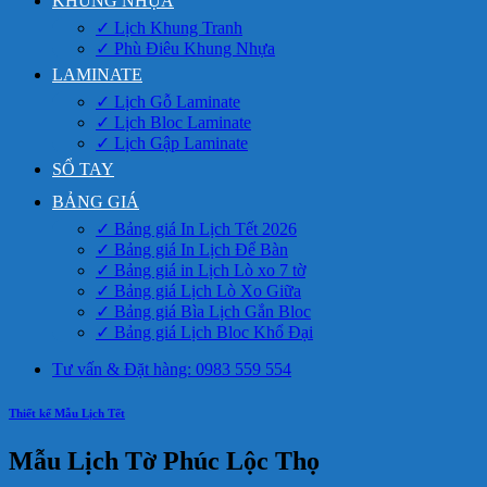
KHUNG NHỰA
✓ Lịch Khung Tranh
✓ Phù Điêu Khung Nhựa
LAMINATE
✓ Lịch Gỗ Laminate
✓ Lịch Bloc Laminate
✓ Lịch Gập Laminate
SỔ TAY
BẢNG GIÁ
✓ Bảng giá In Lịch Tết 2026
✓ Bảng giá In Lịch Để Bàn
✓ Bảng giá in Lịch Lò xo 7 tờ
✓ Bảng giá Lịch Lò Xo Giữa
✓ Bảng giá Bìa Lịch Gắn Bloc
✓ Bảng giá Lịch Bloc Khổ Đại
Tư vấn & Đặt hàng: 0983 559 554
Thiết kế Mẫu Lịch Tết
Mẫu Lịch Tờ Phúc Lộc Thọ