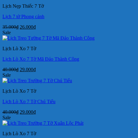
32.000₫.
là:
Lịch Nẹp Thiếc 7 Tờ
23.000₫.
Lịch 7 tờ Phong cảnh
Giá
Giá
35.000
₫
26.000
₫
gốc
hiện
Sale
là:
tại
35.000₫.
là:
Lịch Lò Xo 7 Tờ
26.000₫.
Lịch Lò Xo 7 Tờ Mã Đáo Thành Công
Giá
Giá
40.000
₫
29.000
₫
gốc
hiện
Sale
là:
tại
40.000₫.
là:
Lịch Lò Xo 7 Tờ
29.000₫.
Lịch Lò Xo 7 Tờ Chú Tiểu
Giá
Giá
40.000
₫
29.000
₫
gốc
hiện
Sale
là:
tại
40.000₫.
là:
Lịch Lò Xo 7 Tờ
29.000₫.