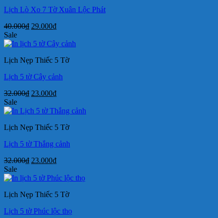
Lịch Lò Xo 7 Tờ Xuân Lộc Phát
Giá
Giá
40.000
₫
29.000
₫
gốc
hiện
Sale
là:
tại
40.000₫.
là:
Lịch Nẹp Thiếc 5 Tờ
29.000₫.
Lịch 5 tờ Cây cảnh
Giá
Giá
32.000
₫
23.000
₫
gốc
hiện
Sale
là:
tại
32.000₫.
là:
Lịch Nẹp Thiếc 5 Tờ
23.000₫.
Lịch 5 tờ Thắng cảnh
Giá
Giá
32.000
₫
23.000
₫
gốc
hiện
Sale
là:
tại
32.000₫.
là:
Lịch Nẹp Thiếc 5 Tờ
23.000₫.
Lịch 5 tờ Phúc lộc thọ