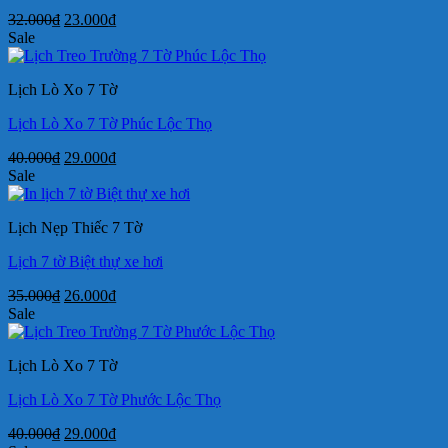
Giá
Giá
32.000
₫
23.000
₫
gốc
hiện
Sale
là:
tại
32.000₫.
là:
Lịch Lò Xo 7 Tờ
23.000₫.
Lịch Lò Xo 7 Tờ Phúc Lộc Thọ
Giá
Giá
40.000
₫
29.000
₫
gốc
hiện
Sale
là:
tại
40.000₫.
là:
Lịch Nẹp Thiếc 7 Tờ
29.000₫.
Lịch 7 tờ Biệt thự xe hơi
Giá
Giá
35.000
₫
26.000
₫
gốc
hiện
Sale
là:
tại
35.000₫.
là:
Lịch Lò Xo 7 Tờ
26.000₫.
Lịch Lò Xo 7 Tờ Phước Lộc Thọ
Giá
Giá
40.000
₫
29.000
₫