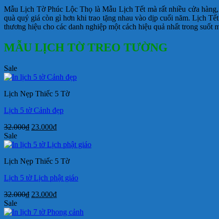
Mẫu Lịch Tờ Phúc Lộc Thọ là Mẫu Lịch Tết mà rất nhiều cửa hàng, c
quà quý giá còn gì hơn khi trao tặng nhau vào dịp cuối năm. Lịch Tế
thương hiệu cho các danh nghiệp một cách hiệu quả nhất trong suốt 
MẪU LỊCH TỜ TREO TƯỜNG
Sale
Lịch Nẹp Thiếc 5 Tờ
Lịch 5 tờ Cảnh đẹp
Giá
Giá
32.000
₫
23.000
₫
gốc
hiện
Sale
là:
tại
32.000₫.
là:
Lịch Nẹp Thiếc 5 Tờ
23.000₫.
Lịch 5 tờ Lịch phật giáo
Giá
Giá
32.000
₫
23.000
₫
gốc
hiện
Sale
là:
tại