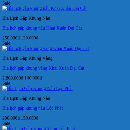
gốc
hiện
Sale
là:
tại
280.000₫.
là:
Bìa Lịch Gập Khung Nâu
140.000₫.
Bìa lịch gập khung nâu Khai Xuân Đại Cát
Giá
Giá
250.000
₫
130.000
₫
gốc
hiện
Sale
là:
tại
250.000₫.
là:
Bìa Lịch Gập Khung Vàng
130.000₫.
Bìa lịch gập khung vàng Khai Xuân Đại Cát
Giá
Giá
2.800.000
₫
140.000
₫
gốc
hiện
Sale
là:
tại
2.800.000₫.
là:
Bìa Lịch Gập Khung Nâu
140.000₫.
Bìa lịch gập khung nâu Lộc Phát
Giá
Giá
280.000
₫
150.000
₫
gốc
hiện
Sale
là:
tại