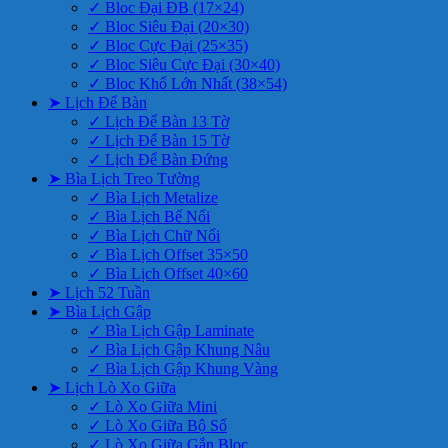
✓ Bloc Đại ĐB (17×24)
✓ Bloc Siêu Đại (20×30)
✓ Bloc Cực Đại (25×35)
✓ Bloc Siêu Cực Đại (30×40)
✓ Bloc Khổ Lớn Nhất (38×54)
➤ Lịch Để Bàn
✓ Lịch Để Bàn 13 Tờ
✓ Lịch Để Bàn 15 Tờ
✓ Lịch Để Bàn Đứng
➤ Bìa Lịch Treo Tường
✓ Bìa Lịch Metalize
✓ Bìa Lịch Bế Nổi
✓ Bìa Lịch Chữ Nổi
✓ Bìa Lịch Offset 35×50
✓ Bìa Lịch Offset 40×60
➤ Lịch 52 Tuần
➤ Bìa Lịch Gập
✓ Bìa Lịch Gập Laminate
✓ Bìa Lịch Gập Khung Nâu
✓ Bìa Lịch Gập Khung Vàng
➤ Lịch Lò Xo Giữa
✓ Lò Xo Giữa Mini
✓ Lò Xo Giữa Bộ Số
✓ Lò Xo Giữa Gắn Bloc