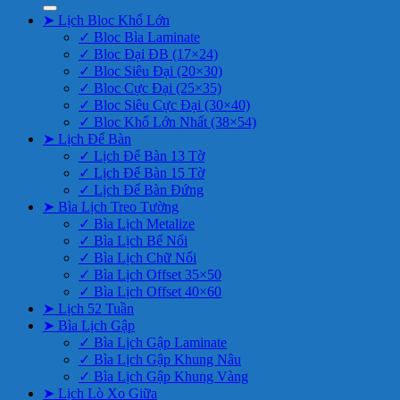
➤ Lịch Bloc Khổ Lớn
✓ Bloc Bìa Laminate
✓ Bloc Đại ĐB (17×24)
✓ Bloc Siêu Đại (20×30)
✓ Bloc Cực Đại (25×35)
✓ Bloc Siêu Cực Đại (30×40)
✓ Bloc Khổ Lớn Nhất (38×54)
➤ Lịch Để Bàn
✓ Lịch Để Bàn 13 Tờ
✓ Lịch Để Bàn 15 Tờ
✓ Lịch Để Bàn Đứng
➤ Bìa Lịch Treo Tường
✓ Bìa Lịch Metalize
✓ Bìa Lịch Bế Nổi
✓ Bìa Lịch Chữ Nổi
✓ Bìa Lịch Offset 35×50
✓ Bìa Lịch Offset 40×60
➤ Lịch 52 Tuần
➤ Bìa Lịch Gập
✓ Bìa Lịch Gập Laminate
✓ Bìa Lịch Gập Khung Nâu
✓ Bìa Lịch Gập Khung Vàng
➤ Lịch Lò Xo Giữa