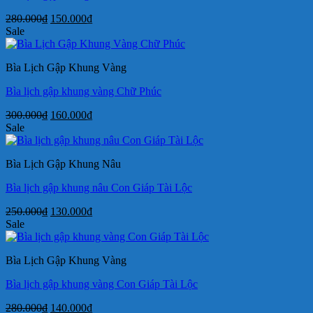
Giá
Giá
280.000
₫
150.000
₫
gốc
hiện
Sale
là:
tại
280.000₫.
là:
Bìa Lịch Gập Khung Vàng
150.000₫.
Bìa lịch gập khung vàng Chữ Phúc
Giá
Giá
300.000
₫
160.000
₫
gốc
hiện
Sale
là:
tại
300.000₫.
là:
Bìa Lịch Gập Khung Nâu
160.000₫.
Bìa lịch gập khung nâu Con Giáp Tài Lộc
Giá
Giá
250.000
₫
130.000
₫
gốc
hiện
Sale
là:
tại
250.000₫.
là:
Bìa Lịch Gập Khung Vàng
130.000₫.
Bìa lịch gập khung vàng Con Giáp Tài Lộc
Giá
Giá
280.000
₫
140.000
₫