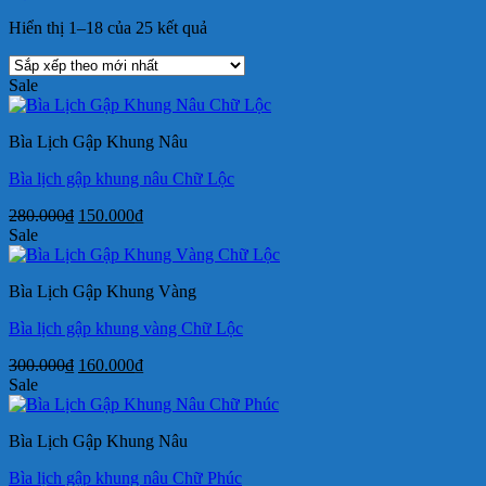
Đã
Hiển thị 1–18 của 25 kết quả
sắp
xếp
Sale
theo
mới
nhất
Bìa Lịch Gập Khung Nâu
Bìa lịch gập khung nâu Chữ Lộc
Giá
Giá
280.000
₫
150.000
₫
gốc
hiện
Sale
là:
tại
280.000₫.
là:
Bìa Lịch Gập Khung Vàng
150.000₫.
Bìa lịch gập khung vàng Chữ Lộc
Giá
Giá
300.000
₫
160.000
₫
gốc
hiện
Sale
là:
tại
300.000₫.
là:
Bìa Lịch Gập Khung Nâu
160.000₫.
Bìa lịch gập khung nâu Chữ Phúc