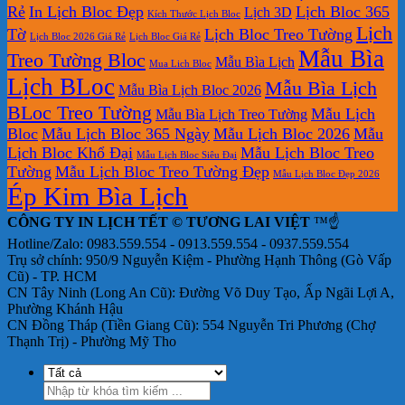
Rẻ
In Lịch Bloc Đẹp
Lịch Bloc 365
Lịch 3D
Bàn
Kích Thước Lịch Bloc
Lịch
Tờ
Lịch Bloc Treo Tường
Lịch Bloc 2026 Giá Rẻ
Lịch Bloc Giá Rẻ
Mẫu Bìa
Treo Tường Bloc
Mẫu Bìa Lịch
Mua Lich Bloc
Lịch BLoc
Mẫu Bìa Lịch
Mẫu Bìa Lịch Bloc 2026
BLoc Treo Tường
Mẫu Lịch
Mẫu Bìa Lịch Treo Tường
Bloc
Mẫu Lịch Bloc 365 Ngày
Mẫu Lịch Bloc 2026
Mẫu
Lịch Bloc Khổ Đại
Mẫu Lịch Bloc Treo
Mẫu Lịch Bloc Siêu Đại
Tường
Mẫu Lịch Bloc Treo Tường Đẹp
Mẫu Lịch Bloc Đẹp 2026
Ép Kim Bìa Lịch
CÔNG TY IN LỊCH TẾT © TƯƠNG LAI VIỆT
™☝️
Hotline/Zalo: 0983.559.554 - 0913.559.554 - 0937.559.554
Trụ sở chính: 950/9 Nguyễn Kiệm - Phường Hạnh Thông (Gò Vấp
Cũ) - TP. HCM
CN Tây Ninh (Long An Cũ): Đường Võ Duy Tạo, Ấp Ngãi Lợi A,
Phường Khánh Hậu
CN Đồng Tháp (Tiền Giang Cũ): 554 Nguyễn Tri Phương (Chợ
Thạnh Trị) - Phường Mỹ Tho
Tìm
kiếm: