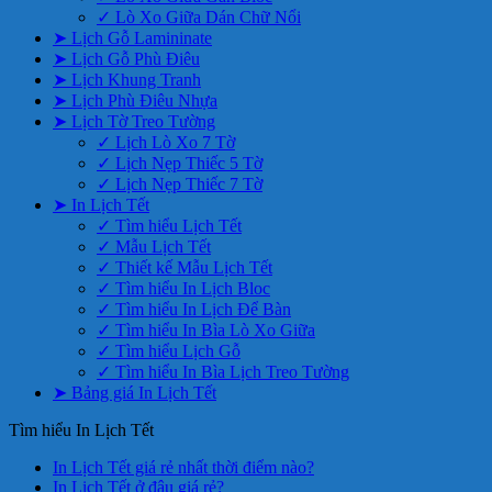
✓ Lò Xo Giữa Dán Chữ Nổi
➤ Lịch Gỗ Lamininate
➤ Lịch Gỗ Phù Điêu
➤ Lịch Khung Tranh
➤ Lịch Phù Điêu Nhựa
➤ Lịch Tờ Treo Tường
✓ Lịch Lò Xo 7 Tờ
✓ Lịch Nẹp Thiếc 5 Tờ
✓ Lịch Nẹp Thiếc 7 Tờ
➤ In Lịch Tết
✓ Tìm hiểu Lịch Tết
✓ Mẫu Lịch Tết
✓ Thiết kế Mẫu Lịch Tết
✓ Tìm hiểu In Lịch Bloc
✓ Tìm hiểu In Lịch Để Bàn
✓ Tìm hiểu In Bìa Lò Xo Giữa
✓ Tìm hiểu Lịch Gỗ
✓ Tìm hiểu In Bìa Lịch Treo Tường
➤ Bảng giá In Lịch Tết
Tìm hiểu In Lịch Tết
Không
In Lịch Tết giá rẻ nhất thời điểm nào?
Không
có
In Lịch Tết ở đâu giá rẻ?