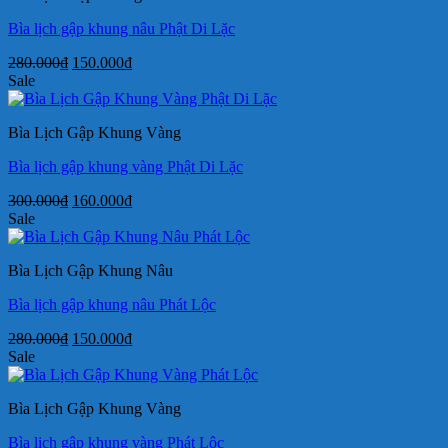
Bìa lịch gập khung nâu Phật Di Lặc
Giá
Giá
280.000
₫
150.000
₫
gốc
hiện
Sale
là:
tại
280.000₫.
là:
Bìa Lịch Gập Khung Vàng
150.000₫.
Bìa lịch gập khung vàng Phật Di Lặc
Giá
Giá
300.000
₫
160.000
₫
gốc
hiện
Sale
là:
tại
300.000₫.
là:
Bìa Lịch Gập Khung Nâu
160.000₫.
Bìa lịch gập khung nâu Phát Lộc
Giá
Giá
280.000
₫
150.000
₫
gốc
hiện
Sale
là:
tại
280.000₫.
là:
Bìa Lịch Gập Khung Vàng
150.000₫.
Bìa lịch gập khung vàng Phát Lộc