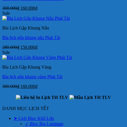
Giá
Giá
300.000
₫
160.000
₫
gốc
hiện
Sale
là:
tại
300.000₫.
là:
Bìa Lịch Gập Khung Nâu
160.000₫.
Bìa lịch gập khung nâu Phát Tài
Giá
Giá
280.000
₫
150.000
₫
gốc
hiện
Sale
là:
tại
280.000₫.
là:
Bìa Lịch Gập Khung Vàng
150.000₫.
Bìa lịch gập khung vàng Phát Tài
Giá
Giá
300.000
₫
160.000
₫
gốc
hiện
là:
tại
300.000₫.
là:
160.000₫.
DANH MỤC LỊCH TẾT
➤ Lịch Bloc Khổ Lớn
✓ Bloc Bìa Laminate