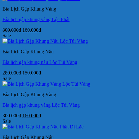
280.000₫.
là:
Bìa Lịch Gập Khung Vàng
150.000₫.
Bìa lịch gập khung vàng Lộc Phát
Giá
Giá
300.000
₫
160.000
₫
gốc
hiện
Sale
là:
tại
300.000₫.
là:
Bìa Lịch Gập Khung Nâu
160.000₫.
Bìa lịch gập khung nâu Lộc Túi Vàng
Giá
Giá
280.000
₫
150.000
₫
gốc
hiện
Sale
là:
tại
280.000₫.
là:
Bìa Lịch Gập Khung Vàng
150.000₫.
Bìa lịch gập khung vàng Lộc Túi Vàng
Giá
Giá
300.000
₫
160.000
₫
gốc
hiện
Sale
là:
tại
300.000₫.
là:
Bìa Lịch Gập Khung Nâu
160.000₫.