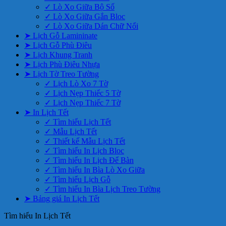
✓ Lò Xo Giữa Bộ Số
✓ Lò Xo Giữa Gắn Bloc
✓ Lò Xo Giữa Dán Chữ Nổi
➤ Lịch Gỗ Lamininate
➤ Lịch Gỗ Phù Điêu
➤ Lịch Khung Tranh
➤ Lịch Phù Điêu Nhựa
➤ Lịch Tờ Treo Tường
✓ Lịch Lò Xo 7 Tờ
✓ Lịch Nẹp Thiếc 5 Tờ
✓ Lịch Nẹp Thiếc 7 Tờ
➤ In Lịch Tết
✓ Tìm hiểu Lịch Tết
✓ Mẫu Lịch Tết
✓ Thiết kế Mẫu Lịch Tết
✓ Tìm hiểu In Lịch Bloc
✓ Tìm hiểu In Lịch Để Bàn
✓ Tìm hiểu In Bìa Lò Xo Giữa
✓ Tìm hiểu Lịch Gỗ
✓ Tìm hiểu In Bìa Lịch Treo Tường
➤ Bảng giá In Lịch Tết
Tìm hiểu In Lịch Tết