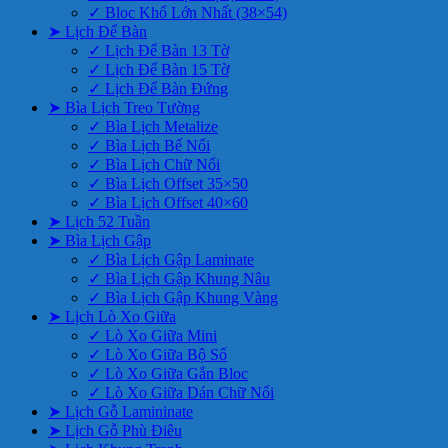
✓ Bloc Khổ Lớn Nhất (38×54)
➤ Lịch Để Bàn
✓ Lịch Để Bàn 13 Tờ
✓ Lịch Để Bàn 15 Tờ
✓ Lịch Để Bàn Đứng
➤ Bìa Lịch Treo Tường
✓ Bìa Lịch Metalize
✓ Bìa Lịch Bế Nổi
✓ Bìa Lịch Chữ Nổi
✓ Bìa Lịch Offset 35×50
✓ Bìa Lịch Offset 40×60
➤ Lịch 52 Tuần
➤ Bìa Lịch Gập
✓ Bìa Lịch Gập Laminate
✓ Bìa Lịch Gập Khung Nâu
✓ Bìa Lịch Gập Khung Vàng
➤ Lịch Lò Xo Giữa
✓ Lò Xo Giữa Mini
✓ Lò Xo Giữa Bộ Số
✓ Lò Xo Giữa Gắn Bloc
✓ Lò Xo Giữa Dán Chữ Nổi
➤ Lịch Gỗ Lamininate
➤ Lịch Gỗ Phù Điêu