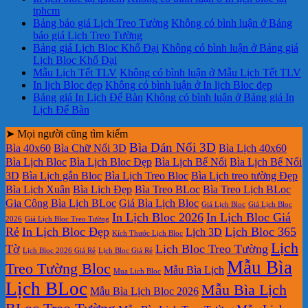
tphcm
Bảng báo giá Lịch Treo Tường
Không có bình luận
ở Bảng
báo giá Lịch Treo Tường
Bảng giá Lịch Bloc Khổ Đại
Không có bình luận
ở Bảng giá
Lịch Bloc Khổ Đại
Mẫu Lịch Tết TLV
Không có bình luận
ở Mẫu Lịch Tết TLV
In lịch Bloc đẹp
Không có bình luận
ở In lịch Bloc đẹp
Bảng giá In Lịch Để Bàn
Không có bình luận
ở Bảng giá In
Lịch Để Bàn
➤ Mọi người cũng tìm kiếm
Bìa Dán Nổi 3D
Bìa 40x60
Bìa Chữ Nổi 3D
Bìa Lịch 40x60
Bìa Lịch Bloc
Bìa Lịch Bloc Đẹp
Bìa Lịch Bế Nổi
Bìa Lịch Bế Nổi
3D
Bìa Lịch gắn Bloc
Bìa Lịch Treo Bloc
Bìa Lịch treo tường Đẹp
Bìa Lịch Xuân
Bìa Lịch Đẹp
Bìa Treo BLoc
Bìa Treo Lịch BLoc
Gia Công Bìa Lịch BLoc
Giá Bìa Lịch Bloc
Giá Lịch Bloc
Giá Lịch Bloc
In Lịch Bloc 2026
In Lịch Bloc Giá
2026
Giá Lịch Bloc Treo Tường
Rẻ
In Lịch Bloc Đẹp
Lịch Bloc 365
Lịch 3D
Kích Thước Lịch Bloc
Lịch
Tờ
Lịch Bloc Treo Tường
Lịch Bloc 2026 Giá Rẻ
Lịch Bloc Giá Rẻ
Mẫu Bìa
Treo Tường Bloc
Mẫu Bìa Lịch
Mua Lich Bloc
Lịch BLoc
Mẫu Bìa Lịch
Mẫu Bìa Lịch Bloc 2026