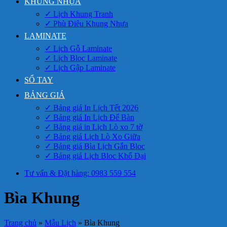
KHUNG NHỰA
✓ Lịch Khung Tranh
✓ Phù Điêu Khung Nhựa
LAMINATE
✓ Lịch Gỗ Laminate
✓ Lịch Bloc Laminate
✓ Lịch Gập Laminate
SỔ TAY
BẢNG GIÁ
✓ Bảng giá In Lịch Tết 2026
✓ Bảng giá In Lịch Để Bàn
✓ Bảng giá in Lịch Lò xo 7 tờ
✓ Bảng giá Lịch Lò Xo Giữa
✓ Bảng giá Bìa Lịch Gắn Bloc
✓ Bảng giá Lịch Bloc Khổ Đại
Tư vấn & Đặt hàng: 0983 559 554
Bìa Khung
Trang chủ
»
Mẫu Lịch
»
Bìa Khung