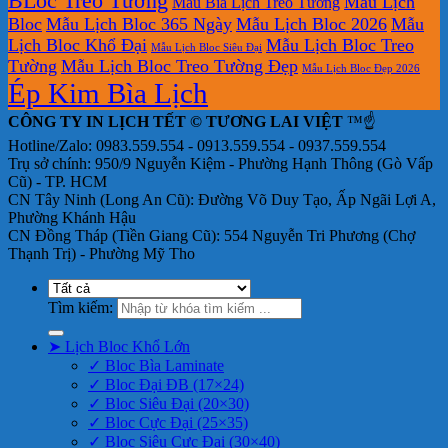
BLoc Treo Tường
Mẫu Lịch
Mẫu Bìa Lịch Treo Tường
Bloc
Mẫu Lịch Bloc 365 Ngày
Mẫu Lịch Bloc 2026
Mẫu
Lịch Bloc Khổ Đại
Mẫu Lịch Bloc Treo
Mẫu Lịch Bloc Siêu Đại
Tường
Mẫu Lịch Bloc Treo Tường Đẹp
Mẫu Lịch Bloc Đẹp 2026
Ép Kim Bìa Lịch
CÔNG TY IN LỊCH TẾT © TƯƠNG LAI VIỆT
™☝️
Hotline/Zalo: 0983.559.554 - 0913.559.554 - 0937.559.554
Trụ sở chính: 950/9 Nguyễn Kiệm - Phường Hạnh Thông (Gò Vấp
Cũ) - TP. HCM
CN Tây Ninh (Long An Cũ): Đường Võ Duy Tạo, Ấp Ngãi Lợi A,
Phường Khánh Hậu
CN Đồng Tháp (Tiền Giang Cũ): 554 Nguyễn Tri Phương (Chợ
Thạnh Trị) - Phường Mỹ Tho
Tìm kiếm:
➤ Lịch Bloc Khổ Lớn
✓ Bloc Bìa Laminate
✓ Bloc Đại ĐB (17×24)
✓ Bloc Siêu Đại (20×30)
✓ Bloc Cực Đại (25×35)
✓ Bloc Siêu Cực Đại (30×40)