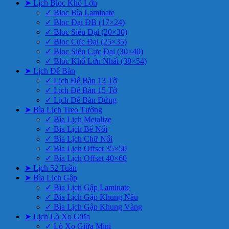
➤ Lịch Bloc Khổ Lớn
✓ Bloc Bìa Laminate
✓ Bloc Đại ĐB (17×24)
✓ Bloc Siêu Đại (20×30)
✓ Bloc Cực Đại (25×35)
✓ Bloc Siêu Cực Đại (30×40)
✓ Bloc Khổ Lớn Nhất (38×54)
➤ Lịch Để Bàn
✓ Lịch Để Bàn 13 Tờ
✓ Lịch Để Bàn 15 Tờ
✓ Lịch Để Bàn Đứng
➤ Bìa Lịch Treo Tường
✓ Bìa Lịch Metalize
✓ Bìa Lịch Bế Nổi
✓ Bìa Lịch Chữ Nổi
✓ Bìa Lịch Offset 35×50
✓ Bìa Lịch Offset 40×60
➤ Lịch 52 Tuần
➤ Bìa Lịch Gập
✓ Bìa Lịch Gập Laminate
✓ Bìa Lịch Gập Khung Nâu
✓ Bìa Lịch Gập Khung Vàng
➤ Lịch Lò Xo Giữa
✓ Lò Xo Giữa Mini