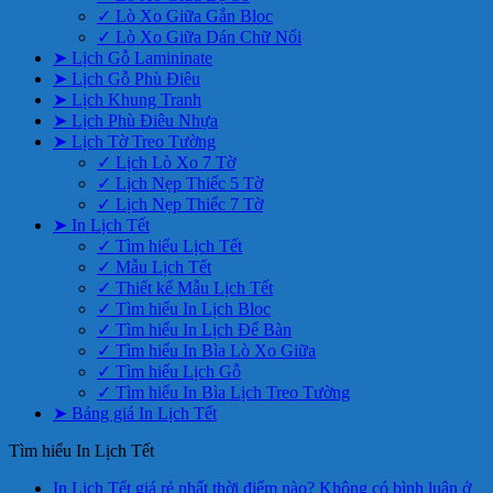
✓ Lò Xo Giữa Gắn Bloc
✓ Lò Xo Giữa Dán Chữ Nổi
➤ Lịch Gỗ Lamininate
➤ Lịch Gỗ Phù Điêu
➤ Lịch Khung Tranh
➤ Lịch Phù Điêu Nhựa
➤ Lịch Tờ Treo Tường
✓ Lịch Lò Xo 7 Tờ
✓ Lịch Nẹp Thiếc 5 Tờ
✓ Lịch Nẹp Thiếc 7 Tờ
➤ In Lịch Tết
✓ Tìm hiểu Lịch Tết
✓ Mẫu Lịch Tết
✓ Thiết kế Mẫu Lịch Tết
✓ Tìm hiểu In Lịch Bloc
✓ Tìm hiểu In Lịch Để Bàn
✓ Tìm hiểu In Bìa Lò Xo Giữa
✓ Tìm hiểu Lịch Gỗ
✓ Tìm hiểu In Bìa Lịch Treo Tường
➤ Bảng giá In Lịch Tết
Tìm hiểu In Lịch Tết
In Lịch Tết giá rẻ nhất thời điểm nào?
Không có bình luận
ở