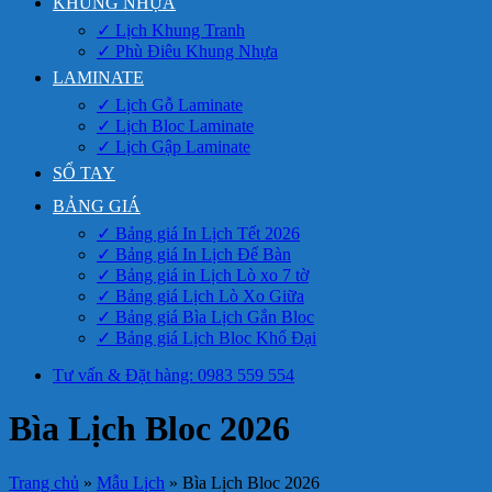
KHUNG NHỰA
✓ Lịch Khung Tranh
✓ Phù Điêu Khung Nhựa
LAMINATE
✓ Lịch Gỗ Laminate
✓ Lịch Bloc Laminate
✓ Lịch Gập Laminate
SỔ TAY
BẢNG GIÁ
✓ Bảng giá In Lịch Tết 2026
✓ Bảng giá In Lịch Để Bàn
✓ Bảng giá in Lịch Lò xo 7 tờ
✓ Bảng giá Lịch Lò Xo Giữa
✓ Bảng giá Bìa Lịch Gắn Bloc
✓ Bảng giá Lịch Bloc Khổ Đại
Tư vấn & Đặt hàng: 0983 559 554
Bìa Lịch Bloc 2026
Trang chủ
»
Mẫu Lịch
»
Bìa Lịch Bloc 2026