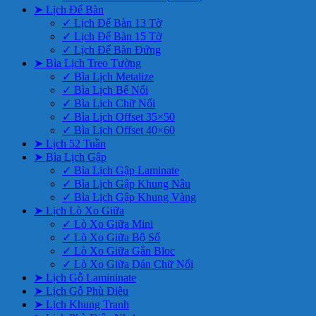
➤ Lịch Để Bàn
✓ Lịch Để Bàn 13 Tờ
✓ Lịch Để Bàn 15 Tờ
✓ Lịch Để Bàn Đứng
➤ Bìa Lịch Treo Tường
✓ Bìa Lịch Metalize
✓ Bìa Lịch Bế Nổi
✓ Bìa Lịch Chữ Nổi
✓ Bìa Lịch Offset 35×50
✓ Bìa Lịch Offset 40×60
➤ Lịch 52 Tuần
➤ Bìa Lịch Gập
✓ Bìa Lịch Gập Laminate
✓ Bìa Lịch Gập Khung Nâu
✓ Bìa Lịch Gập Khung Vàng
➤ Lịch Lò Xo Giữa
✓ Lò Xo Giữa Mini
✓ Lò Xo Giữa Bộ Số
✓ Lò Xo Giữa Gắn Bloc
✓ Lò Xo Giữa Dán Chữ Nổi
➤ Lịch Gỗ Lamininate
➤ Lịch Gỗ Phù Điêu
➤ Lịch Khung Tranh