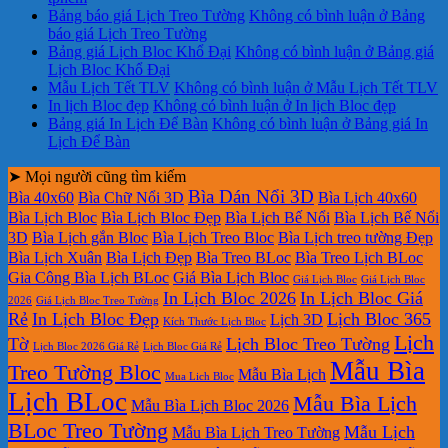
Bảng báo giá Lịch Treo Tường
Không có bình luận
ở Bảng
báo giá Lịch Treo Tường
Bảng giá Lịch Bloc Khổ Đại
Không có bình luận
ở Bảng giá
Lịch Bloc Khổ Đại
Mẫu Lịch Tết TLV
Không có bình luận
ở Mẫu Lịch Tết TLV
In lịch Bloc đẹp
Không có bình luận
ở In lịch Bloc đẹp
Bảng giá In Lịch Để Bàn
Không có bình luận
ở Bảng giá In
Lịch Để Bàn
➤ Mọi người cũng tìm kiếm
Bìa Dán Nổi 3D
Bìa 40x60
Bìa Chữ Nổi 3D
Bìa Lịch 40x60
Bìa Lịch Bloc
Bìa Lịch Bloc Đẹp
Bìa Lịch Bế Nổi
Bìa Lịch Bế Nổi
3D
Bìa Lịch gắn Bloc
Bìa Lịch Treo Bloc
Bìa Lịch treo tường Đẹp
Bìa Lịch Xuân
Bìa Lịch Đẹp
Bìa Treo BLoc
Bìa Treo Lịch BLoc
Gia Công Bìa Lịch BLoc
Giá Bìa Lịch Bloc
Giá Lịch Bloc
Giá Lịch Bloc
In Lịch Bloc 2026
In Lịch Bloc Giá
2026
Giá Lịch Bloc Treo Tường
Rẻ
In Lịch Bloc Đẹp
Lịch Bloc 365
Lịch 3D
Kích Thước Lịch Bloc
Lịch
Tờ
Lịch Bloc Treo Tường
Lịch Bloc 2026 Giá Rẻ
Lịch Bloc Giá Rẻ
Mẫu Bìa
Treo Tường Bloc
Mẫu Bìa Lịch
Mua Lich Bloc
Lịch BLoc
Mẫu Bìa Lịch
Mẫu Bìa Lịch Bloc 2026
BLoc Treo Tường
Mẫu Lịch
Mẫu Bìa Lịch Treo Tường