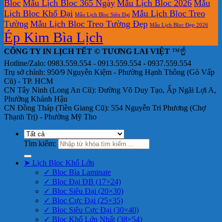
Bloc
Mẫu Lịch Bloc 365 Ngày
Mẫu Lịch Bloc 2026
Mẫu
Lịch Bloc Khổ Đại
Mẫu Lịch Bloc Treo
Mẫu Lịch Bloc Siêu Đại
Tường
Mẫu Lịch Bloc Treo Tường Đẹp
Mẫu Lịch Bloc Đẹp 2026
Ép Kim Bìa Lịch
CÔNG TY IN LỊCH TẾT © TƯƠNG LAI VIỆT
™☝️
Hotline/Zalo: 0983.559.554 - 0913.559.554 - 0937.559.554
Trụ sở chính: 950/9 Nguyễn Kiệm - Phường Hạnh Thông (Gò Vấp
Cũ) - TP. HCM
CN Tây Ninh (Long An Cũ): Đường Võ Duy Tạo, Ấp Ngãi Lợi A,
Phường Khánh Hậu
CN Đồng Tháp (Tiền Giang Cũ): 554 Nguyễn Tri Phương (Chợ
Thạnh Trị) - Phường Mỹ Tho
Tìm kiếm:
➤ Lịch Bloc Khổ Lớn
✓ Bloc Bìa Laminate
✓ Bloc Đại ĐB (17×24)
✓ Bloc Siêu Đại (20×30)
✓ Bloc Cực Đại (25×35)
✓ Bloc Siêu Cực Đại (30×40)
✓ Bloc Khổ Lớn Nhất (38×54)