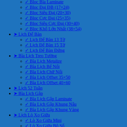
✓ Bloc Bìa Laminate
✓ Bloc Đại ĐB (17×24)
✓ Bloc Siêu Đại (20×30)
✓ Bloc Cực Đại (25×35)
✓ Bloc Siêu Cực Đại (30×40)
✓ Bloc Khổ Lớn Nhất (38×54)
➤ Lịch Để Bàn
✓ Lịch Để Bàn 13 Tờ
✓ Lịch Để Bàn 15 Tờ
✓ Lịch Để Bàn Đứng
➤ Bìa Lịch Treo Tường
✓ Bìa Lịch Metalize
✓ Bìa Lịch Bế Nổi
✓ Bìa Lịch Chữ Nổi
✓ Bìa Lịch Offset 35×50
✓ Bìa Lịch Offset 40×60
➤ Lịch 52 Tuần
➤ Bìa Lịch Gập
✓ Bìa Lịch Gập Laminate
✓ Bìa Lịch Gập Khung Nâu
✓ Bìa Lịch Gập Khung Vàng
➤ Lịch Lò Xo Giữa
✓ Lò Xo Giữa Mini
✓ Lò Xo Giữa Bộ Số