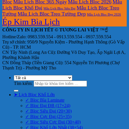
Bloc
Mẫu Lịch Bloc 365 Ngày
Mẫu Lịch Bloc 2026
Mẫu
Lịch Bloc Khổ Đại
Mẫu Lịch Bloc Treo
Mẫu Lịch Bloc Siêu Đại
Tường
Mẫu Lịch Bloc Treo Tường Đẹp
Mẫu Lịch Bloc Đẹp 2026
Ép Kim Bìa Lịch
CÔNG TY IN LỊCH TẾT © TƯƠNG LAI VIỆT
™☝️
Hotline/Zalo: 0983.559.554 - 0913.559.554 - 0937.559.554
Trụ sở chính: 950/9 Nguyễn Kiệm - Phường Hạnh Thông (Gò Vấp
Cũ) - TP. HCM
CN Tây Ninh (Long An Cũ): Đường Võ Duy Tạo, Ấp Ngãi Lợi A,
Phường Khánh Hậu
CN Đồng Tháp (Tiền Giang Cũ): 554 Nguyễn Tri Phương (Chợ
Thạnh Trị) - Phường Mỹ Tho
Tìm kiếm:
➤ Lịch Bloc Khổ Lớn
✓ Bloc Bìa Laminate
✓ Bloc Đại ĐB (17×24)
✓ Bloc Siêu Đại (20×30)
✓ Bloc Cực Đại (25×35)
✓ Bloc Siêu Cực Đại (30×40)
✓ Bloc Khổ Lớn Nhất (38×54)