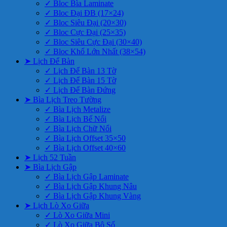
✓ Bloc Bìa Laminate
✓ Bloc Đại ĐB (17×24)
✓ Bloc Siêu Đại (20×30)
✓ Bloc Cực Đại (25×35)
✓ Bloc Siêu Cực Đại (30×40)
✓ Bloc Khổ Lớn Nhất (38×54)
➤ Lịch Để Bàn
✓ Lịch Để Bàn 13 Tờ
✓ Lịch Để Bàn 15 Tờ
✓ Lịch Để Bàn Đứng
➤ Bìa Lịch Treo Tường
✓ Bìa Lịch Metalize
✓ Bìa Lịch Bế Nổi
✓ Bìa Lịch Chữ Nổi
✓ Bìa Lịch Offset 35×50
✓ Bìa Lịch Offset 40×60
➤ Lịch 52 Tuần
➤ Bìa Lịch Gập
✓ Bìa Lịch Gập Laminate
✓ Bìa Lịch Gập Khung Nâu
✓ Bìa Lịch Gập Khung Vàng
➤ Lịch Lò Xo Giữa
✓ Lò Xo Giữa Mini
✓ Lò Xo Giữa Bộ Số