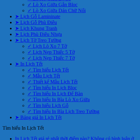
✓ Lò Xo Giữa Gắn Bloc
✓ Lò Xo Giữa Dán Chữ Nổi
➤ Lịch Gỗ Lamininate
➤ Lịch Gỗ Phù Điêu
➤ Lịch Khung Tranh
➤ Lịch Phù Điêu Nhựa
➤ Lịch Tờ Treo Tường
✓ Lịch Lò Xo 7 Tờ
✓ Lịch Nẹp Thiếc 5 Tờ
✓ Lịch Nẹp Thiếc 7 Tờ
➤ In Lịch Tết
✓ Tìm hiểu Lịch Tết
✓ Mẫu Lịch Tết
✓ Thiết kế Mẫu Lịch Tết
✓ Tìm hiểu In Lịch Bloc
✓ Tìm hiểu In Lịch Để Bàn
✓ Tìm hiểu In Bìa Lò Xo Giữa
✓ Tìm hiểu Lịch Gỗ
✓ Tìm hiểu In Bìa Lịch Treo Tường
➤ Bảng giá In Lịch Tết
Tìm hiểu In Lịch Tết
In Lịch Tết giá rẻ nhất thời điểm nào?
Không có bình luận
ở