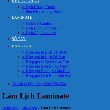
KHUNG NHỰA
✓ Lịch Khung Tranh
✓ Phù Điêu Khung Nhựa
LAMINATE
✓ Lịch Gỗ Laminate
✓ Lịch Bloc Laminate
✓ Lịch Gập Laminate
SỔ TAY
BẢNG GIÁ
✓ Bảng giá In Lịch Tết 2026
✓ Bảng giá In Lịch Để Bàn
✓ Bảng giá in Lịch Lò xo 7 tờ
✓ Bảng giá Lịch Lò Xo Giữa
✓ Bảng giá Bìa Lịch Gắn Bloc
✓ Bảng giá Lịch Bloc Khổ Đại
Tư vấn & Đặt hàng: 0983 559 554
Làm Lịch Laminate
Trang chủ
»
Mẫu Lịch
»
Làm Lịch Laminate