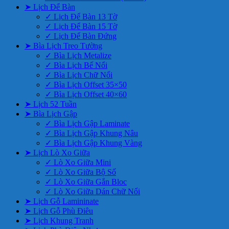
➤ Lịch Để Bàn
✓ Lịch Để Bàn 13 Tờ
✓ Lịch Để Bàn 15 Tờ
✓ Lịch Để Bàn Đứng
➤ Bìa Lịch Treo Tường
✓ Bìa Lịch Metalize
✓ Bìa Lịch Bế Nổi
✓ Bìa Lịch Chữ Nổi
✓ Bìa Lịch Offset 35×50
✓ Bìa Lịch Offset 40×60
➤ Lịch 52 Tuần
➤ Bìa Lịch Gập
✓ Bìa Lịch Gập Laminate
✓ Bìa Lịch Gập Khung Nâu
✓ Bìa Lịch Gập Khung Vàng
➤ Lịch Lò Xo Giữa
✓ Lò Xo Giữa Mini
✓ Lò Xo Giữa Bộ Số
✓ Lò Xo Giữa Gắn Bloc
✓ Lò Xo Giữa Dán Chữ Nổi
➤ Lịch Gỗ Lamininate
➤ Lịch Gỗ Phù Điêu
➤ Lịch Khung Tranh