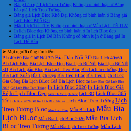
Bảng báo giá Lịch Treo Tường
Không có bình luận
ở Bảng
báo giá Lịch Treo Tường
Bảng giá Lịch Bloc Khổ Đại
Không có bình luận
ở Bảng giá
Lịch Bloc Khổ Đại
Mẫu Lịch Tết TLV
Không có bình luận
ở Mẫu Lịch Tết TLV
In lịch Bloc đẹp
Không có bình luận
ở In lịch Bloc đẹp
Bảng giá In Lịch Để Bàn
Không có bình luận
ở Bảng giá In
Lịch Để Bàn
➤ Mọi người cũng tìm kiếm
Bìa Dán Nổi 3D
Bìa 40x60
Bìa Chữ Nổi 3D
Bìa Lịch 40x60
Bìa Lịch Bloc
Bìa Lịch Bloc Đẹp
Bìa Lịch Bế Nổi
Bìa Lịch Bế Nổi
3D
Bìa Lịch gắn Bloc
Bìa Lịch Treo Bloc
Bìa Lịch treo tường Đẹp
Bìa Lịch Xuân
Bìa Lịch Đẹp
Bìa Treo BLoc
Bìa Treo Lịch BLoc
Gia Công Bìa Lịch BLoc
Giá Bìa Lịch Bloc
Giá Lịch Bloc
Giá Lịch Bloc
In Lịch Bloc 2026
In Lịch Bloc Giá
2026
Giá Lịch Bloc Treo Tường
Rẻ
In Lịch Bloc Đẹp
Lịch Bloc 365
Lịch 3D
Kích Thước Lịch Bloc
Lịch
Tờ
Lịch Bloc Treo Tường
Lịch Bloc 2026 Giá Rẻ
Lịch Bloc Giá Rẻ
Mẫu Bìa
Treo Tường Bloc
Mẫu Bìa Lịch
Mua Lich Bloc
Lịch BLoc
Mẫu Bìa Lịch
Mẫu Bìa Lịch Bloc 2026
BLoc Treo Tường
Mẫu Lịch
Mẫu Bìa Lịch Treo Tường