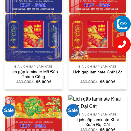
BÌA LỊCH GẬP LAMINATE
BÌA LỊCH GẬP LAMINATE
Lịch gập laminate Mã Đáo
Lịch gập laminate Chữ Lộc
Thành Công
Giá
Giá
Giá
Giá
180.000
₫
95.000
₫
180.000
₫
95.000
₫
gốc
hiện
gốc
hiện
là:
tại
là:
tại
180.000₫.
là:
180.000₫.
là:
95.000₫.
95.000₫.
Sale
Sale
BÌA LỊCH GẬP LAMINATE
Lịch gập laminate Khai
Xuân Đại Cát
Giá
Giá
180.000
₫
95.000
₫