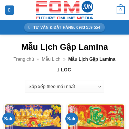
Bỏ
0
qua
nội
dung
TƯ VẤN & ĐẶT HÀNG: 0983 559 554
Mẫu Lịch Gập Lamina
Trang chủ
»
Mẫu Lịch
»
Mẫu Lịch Gập Lamina
LỌC
Sale
Sale