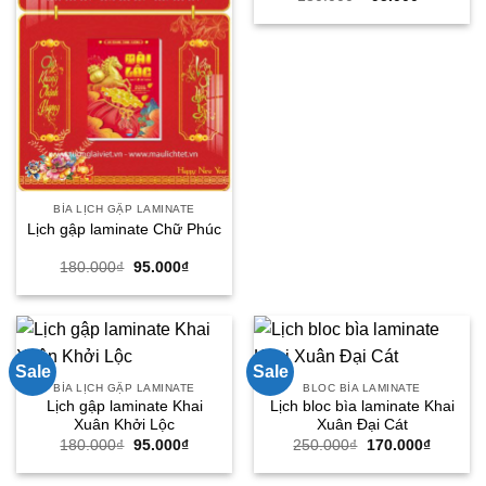
gốc
hiện
là:
tại
180.000₫.
là:
95.000₫.
BÌA LỊCH GẬP LAMINATE
Lịch gập laminate Chữ Phúc
Giá
Giá
180.000
₫
95.000
₫
gốc
hiện
là:
tại
180.000₫.
là:
95.000₫.
Sale
Sale
BÌA LỊCH GẬP LAMINATE
BLOC BÌA LAMINATE
Lịch gập laminate Khai
Lịch bloc bìa laminate Khai
Xuân Khởi Lộc
Xuân Đại Cát
Giá
Giá
Giá
Giá
180.000
₫
95.000
₫
250.000
₫
170.000
₫
gốc
hiện
gốc
hiện
là:
tại
là:
tại