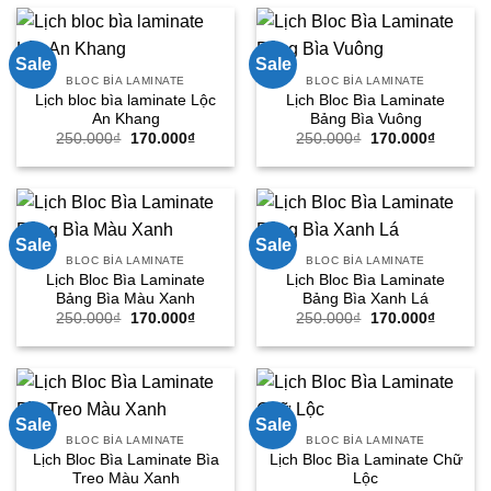
180.000₫.
là:
250.000₫.
là:
95.000₫.
170.000
Sale
Sale
BLOC BÌA LAMINATE
BLOC BÌA LAMINATE
Lịch bloc bìa laminate Lộc
Lịch Bloc Bìa Laminate
An Khang
Bảng Bìa Vuông
Giá
Giá
Giá
Giá
250.000
₫
170.000
₫
250.000
₫
170.000
₫
gốc
hiện
gốc
hiện
là:
tại
là:
tại
250.000₫.
là:
250.000₫.
là:
170.000₫.
170.000
Sale
Sale
BLOC BÌA LAMINATE
BLOC BÌA LAMINATE
Lịch Bloc Bìa Laminate
Lịch Bloc Bìa Laminate
Bảng Bìa Màu Xanh
Bảng Bìa Xanh Lá
Giá
Giá
Giá
Giá
250.000
₫
170.000
₫
250.000
₫
170.000
₫
gốc
hiện
gốc
hiện
là:
tại
là:
tại
250.000₫.
là:
250.000₫.
là:
170.000₫.
170.000
Sale
Sale
BLOC BÌA LAMINATE
BLOC BÌA LAMINATE
Lịch Bloc Bìa Laminate Bìa
Lịch Bloc Bìa Laminate Chữ
Treo Màu Xanh
Lộc