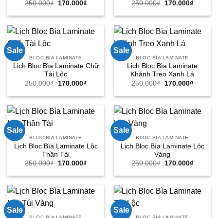
Giá
Giá
Giá
Giá
250.000
₫
170.000
₫
250.000
₫
170.000
₫
gốc
hiện
gốc
hiện
là:
tại
là:
tại
250.000₫.
là:
250.000₫.
là:
170.000₫.
170.000
Sale
Sale
BLOC BÌA LAMINATE
BLOC BÌA LAMINATE
Lịch Bloc Bìa Laminate Chữ
Lịch Bloc Bìa Laminate
Tài Lộc
Khánh Treo Xanh Lá
Giá
Giá
Giá
Giá
250.000
₫
170.000
₫
250.000
₫
170.000
₫
gốc
hiện
gốc
hiện
là:
tại
là:
tại
250.000₫.
là:
250.000₫.
là:
170.000₫.
170.000
Sale
Sale
BLOC BÌA LAMINATE
BLOC BÌA LAMINATE
Lịch Bloc Bìa Laminate Lộc
Lịch Bloc Bìa Laminate Lộc
Thần Tài
Vàng
Giá
Giá
Giá
Giá
250.000
₫
170.000
₫
250.000
₫
170.000
₫
gốc
hiện
gốc
hiện
là:
tại
là:
tại
250.000₫.
là:
250.000₫.
là:
170.000₫.
170.000
Sale
Sale
BLOC BÌA LAMINATE
BLOC BÌA LAMINATE