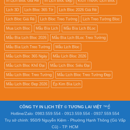
In Lịch Bloc Giá Rẻ
In Lịch Bloc Đẹp
Kích Thước Lịch Bloc
Lịch 3D
Lịch Bloc 365 Tờ
Lịch Bloc 2026 Giá Rẻ
Lịch Bloc Giá Rẻ
Lịch Bloc Treo Tường
Lịch Treo Tường Bloc
Mua Lich Bloc
Mẫu Bìa Lịch
Mẫu Bìa Lịch BLoc
Mẫu Bìa Lịch Bloc 2026
Mẫu Bìa Lịch BLoc Treo Tường
Mẫu Bìa Lịch Treo Tường
Mẫu Lịch Bloc
Mẫu Lịch Bloc 365 Ngày
Mẫu Lịch Bloc 2026
Mẫu Lịch Bloc Khổ Đại
Mẫu Lịch Bloc Siêu Đại
Mẫu Lịch Bloc Treo Tường
Mẫu Lịch Bloc Treo Tường Đẹp
Mẫu Lịch Bloc Đẹp 2026
Ép Kim Bìa Lịch
CÔNG TY IN LỊCH TẾT © TƯƠNG LAI VIỆT
™☝️
Hotline/Zalo: 0983.559.554 - 0913.559.554 - 0937.559.554
Trụ sở chính: 950/9 Nguyễn Kiệm - Phường Hạnh Thông (Gò Vấp
Cũ) - TP. HCM