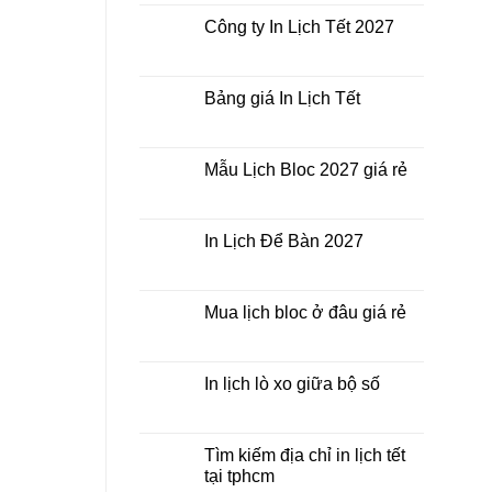
bình
Lịch
luận
Công ty In Lịch Tết 2027
Tết
ở
giá
In
Không
rẻ
Lịch
có
nhất
Tết
bình
thời
ở
luận
Bảng giá In Lịch Tết
điểm
đâu
ở
nào?
giá
Công
Không
rẻ?
ty
có
In
bình
Lịch
luận
Mẫu Lịch Bloc 2027 giá rẻ
Tết
ở
2027
Bảng
Không
giá
có
In
bình
Lịch
luận
In Lịch Để Bàn 2027
Tết
ở
Mẫu
Không
Lịch
có
Bloc
bình
2027
luận
Mua lịch bloc ở đâu giá rẻ
giá
ở
rẻ
In
Không
Lịch
có
Để
bình
Bàn
luận
In lịch lò xo giữa bộ số
2027
ở
Mua
Không
lịch
có
bloc
bình
ở
luận
Tìm kiếm địa chỉ in lịch tết
đâu
ở
tại tphcm
giá
In
rẻ
lịch