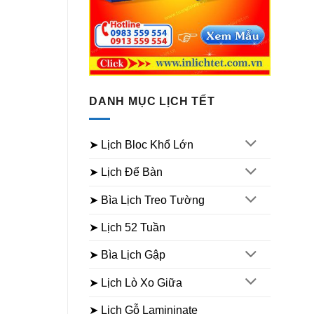
DANH MỤC LỊCH TẾT
➤ Lịch Bloc Khổ Lớn
➤ Lịch Để Bàn
➤ Bìa Lịch Treo Tường
➤ Lịch 52 Tuần
➤ Bìa Lịch Gập
➤ Lịch Lò Xo Giữa
➤ Lịch Gỗ Lamininate