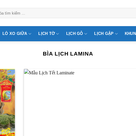
LÒ XO GIỮA
LỊCH TỜ
LỊCH GỖ
LỊCH GẬP
KHUN
BÌA LỊCH LAMINA