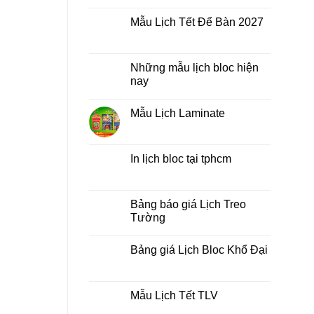
Không
lò
có
xo
Mẫu Lịch Tết Để Bàn 2027
bình
giữa
luận
bộ
Không
ở
số
có
Tìm
bình
kiếm
luận
Những mẫu lịch bloc hiện
địa
ở
chỉ
nay
Mẫu
in
Lịch
lịch
Không
Tết
tết
có
Để
Mẫu Lịch Laminate
tại
bình
Bàn
tphcm
luận
2027
Không
ở
có
Những
bình
mẫu
luận
In lịch bloc tại tphcm
lịch
ở
bloc
Mẫu
Không
hiện
Lịch
có
nay
Laminate
bình
luận
Bảng báo giá Lịch Treo
ở
Tường
In
lịch
Không
bloc
có
tại
Bảng giá Lịch Bloc Khổ Đại
bình
tphcm
luận
Không
ở
có
Bảng
bình
báo
luận
Mẫu Lịch Tết TLV
giá
ở
Lịch
Bảng
Không
Treo