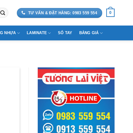
0
TƯ VẤN & ĐẶT HÀNG: 0983 559 554
G NHỰA
LAMINATE
SỔ TAY
BẢNG GIÁ