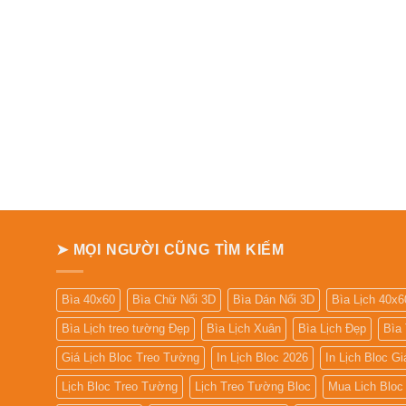
➤ MỌI NGƯỜI CŨNG TÌM KIẾM
Bìa 40x60
Bìa Chữ Nổi 3D
Bìa Dán Nổi 3D
Bìa Lịch 40x6
Bìa Lịch treo tường Đẹp
Bìa Lịch Xuân
Bìa Lịch Đẹp
Bìa
Giá Lịch Bloc Treo Tường
In Lịch Bloc 2026
In Lịch Bloc G
Lịch Bloc Treo Tường
Lịch Treo Tường Bloc
Mua Lich Bloc