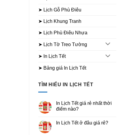
➤ Lịch Gỗ Phù Điêu
➤ Lịch Khung Tranh
➤ Lịch Phù Điêu Nhựa
➤ Lịch Tờ Treo Tường
➤ In Lịch Tết
➤ Bảng giá In Lịch Tết
TÌM HIỂU IN LỊCH TẾT
In Lịch Tết giá rẻ nhất thời
điểm nào?
Không
có
In Lịch Tết ở đâu giá rẻ?
bình
luận
Không
ở
có
In