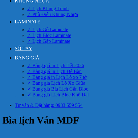
KHUNG NHỰA
✓ Lịch Khung Tranh
✓ Phù Điêu Khung Nhựa
LAMINATE
✓ Lịch Gỗ Laminate
✓ Lịch Bloc Laminate
✓ Lịch Gập Laminate
SỔ TAY
BẢNG GIÁ
✓ Bảng giá In Lịch Tết 2026
✓ Bảng giá In Lịch Để Bàn
✓ Bảng giá in Lịch Lò xo 7 tờ
✓ Bảng giá Lịch Lò Xo Giữa
✓ Bảng giá Bìa Lịch Gắn Bloc
✓ Bảng giá Lịch Bloc Khổ Đại
Tư vấn & Đặt hàng: 0983 559 554
Bìa lịch Ván MDF