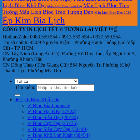
Lịch Bloc Khổ Đại
Mẫu Lịch Bloc Treo
Mẫu Lịch Bloc Siêu Đại
Tường
Mẫu Lịch Bloc Treo Tường Đẹp
Mẫu Lịch Bloc Đẹp 2026
Ép Kim Bìa Lịch
CÔNG TY IN LỊCH TẾT © TƯƠNG LAI VIỆT
™☝️
Hotline/Zalo: 0983.559.554 - 0913.559.554 - 0937.559.554
Trụ sở chính: 950/9 Nguyễn Kiệm - Phường Hạnh Thông (Gò Vấp
Cũ) - TP. HCM
CN Tây Ninh (Long An Cũ): Đường Võ Duy Tạo, Ấp Ngãi Lợi A,
Phường Khánh Hậu
CN Đồng Tháp (Tiền Giang Cũ): 554 Nguyễn Tri Phương (Chợ
Thạnh Trị) - Phường Mỹ Tho
Tìm kiếm:
➤ Lịch Bloc Khổ Lớn
✓ Bloc Bìa Laminate
✓ Bloc Đại ĐB (17×24)
✓ Bloc Siêu Đại (20×30)
✓ Bloc Cực Đại (25×35)
✓ Bloc Siêu Cực Đại (30×40)
✓ Bloc Khổ Lớn Nhất (38×54)