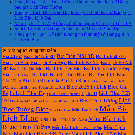
Bảng báo giá Lịch Treo Tường
Không có bình luận
ở Bảng
báo giá Lịch Treo Tường
Bảng giá Lịch Bloc Khổ Đại
Không có bình luận
ở Bảng giá
Lịch Bloc Khổ Đại
Mẫu Lịch Tết TLV
Không có bình luận
ở Mẫu Lịch Tết TLV
In lịch Bloc đẹp
Không có bình luận
ở In lịch Bloc đẹp
Bảng giá In Lịch Để Bàn
Không có bình luận
ở Bảng giá In
Lịch Để Bàn
➤ Mọi người cũng tìm kiếm
Bìa Dán Nổi 3D
Bìa 40x60
Bìa Chữ Nổi 3D
Bìa Lịch 40x60
Bìa Lịch Bloc
Bìa Lịch Bloc Đẹp
Bìa Lịch Bế Nổi
Bìa Lịch Bế Nổi
3D
Bìa Lịch gắn Bloc
Bìa Lịch Treo Bloc
Bìa Lịch treo tường Đẹp
Bìa Lịch Xuân
Bìa Lịch Đẹp
Bìa Treo BLoc
Bìa Treo Lịch BLoc
Gia Công Bìa Lịch BLoc
Giá Bìa Lịch Bloc
Giá Lịch Bloc
Giá Lịch Bloc
In Lịch Bloc 2026
In Lịch Bloc Giá
2026
Giá Lịch Bloc Treo Tường
Rẻ
In Lịch Bloc Đẹp
Lịch Bloc 365
Lịch 3D
Kích Thước Lịch Bloc
Lịch
Tờ
Lịch Bloc Treo Tường
Lịch Bloc 2026 Giá Rẻ
Lịch Bloc Giá Rẻ
Mẫu Bìa
Treo Tường Bloc
Mẫu Bìa Lịch
Mua Lich Bloc
Lịch BLoc
Mẫu Bìa Lịch
Mẫu Bìa Lịch Bloc 2026
BLoc Treo Tường
Mẫu Lịch
Mẫu Bìa Lịch Treo Tường
Bloc
Mẫu Lịch Bloc 365 Ngày
Mẫu Lịch Bloc 2026
Mẫu