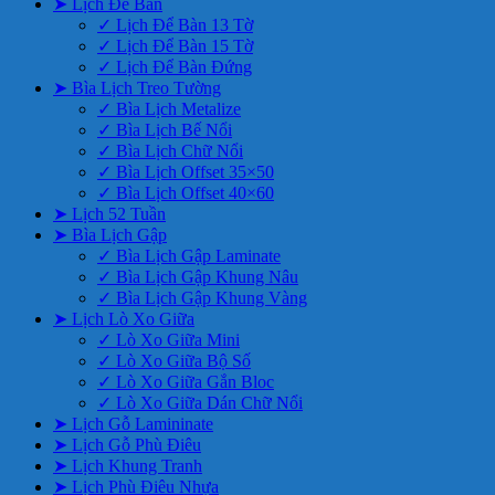
➤ Lịch Để Bàn
✓ Lịch Để Bàn 13 Tờ
✓ Lịch Để Bàn 15 Tờ
✓ Lịch Để Bàn Đứng
➤ Bìa Lịch Treo Tường
✓ Bìa Lịch Metalize
✓ Bìa Lịch Bế Nổi
✓ Bìa Lịch Chữ Nổi
✓ Bìa Lịch Offset 35×50
✓ Bìa Lịch Offset 40×60
➤ Lịch 52 Tuần
➤ Bìa Lịch Gập
✓ Bìa Lịch Gập Laminate
✓ Bìa Lịch Gập Khung Nâu
✓ Bìa Lịch Gập Khung Vàng
➤ Lịch Lò Xo Giữa
✓ Lò Xo Giữa Mini
✓ Lò Xo Giữa Bộ Số
✓ Lò Xo Giữa Gắn Bloc
✓ Lò Xo Giữa Dán Chữ Nổi
➤ Lịch Gỗ Lamininate
➤ Lịch Gỗ Phù Điêu
➤ Lịch Khung Tranh
➤ Lịch Phù Điêu Nhựa