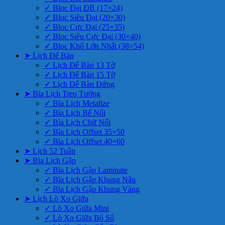
✓ Bloc Đại ĐB (17×24)
✓ Bloc Siêu Đại (20×30)
✓ Bloc Cực Đại (25×35)
✓ Bloc Siêu Cực Đại (30×40)
✓ Bloc Khổ Lớn Nhất (38×54)
➤ Lịch Để Bàn
✓ Lịch Để Bàn 13 Tờ
✓ Lịch Để Bàn 15 Tờ
✓ Lịch Để Bàn Đứng
➤ Bìa Lịch Treo Tường
✓ Bìa Lịch Metalize
✓ Bìa Lịch Bế Nổi
✓ Bìa Lịch Chữ Nổi
✓ Bìa Lịch Offset 35×50
✓ Bìa Lịch Offset 40×60
➤ Lịch 52 Tuần
➤ Bìa Lịch Gập
✓ Bìa Lịch Gập Laminate
✓ Bìa Lịch Gập Khung Nâu
✓ Bìa Lịch Gập Khung Vàng
➤ Lịch Lò Xo Giữa
✓ Lò Xo Giữa Mini
✓ Lò Xo Giữa Bộ Số