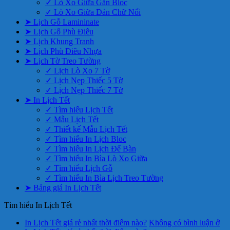
✓ Lò Xo Giữa Gắn Bloc
✓ Lò Xo Giữa Dán Chữ Nổi
➤ Lịch Gỗ Lamininate
➤ Lịch Gỗ Phù Điêu
➤ Lịch Khung Tranh
➤ Lịch Phù Điêu Nhựa
➤ Lịch Tờ Treo Tường
✓ Lịch Lò Xo 7 Tờ
✓ Lịch Nẹp Thiếc 5 Tờ
✓ Lịch Nẹp Thiếc 7 Tờ
➤ In Lịch Tết
✓ Tìm hiểu Lịch Tết
✓ Mẫu Lịch Tết
✓ Thiết kế Mẫu Lịch Tết
✓ Tìm hiểu In Lịch Bloc
✓ Tìm hiểu In Lịch Để Bàn
✓ Tìm hiểu In Bìa Lò Xo Giữa
✓ Tìm hiểu Lịch Gỗ
✓ Tìm hiểu In Bìa Lịch Treo Tường
➤ Bảng giá In Lịch Tết
Tìm hiểu In Lịch Tết
In Lịch Tết giá rẻ nhất thời điểm nào?
Không có bình luận
ở