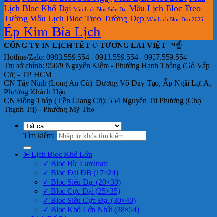
Lịch Bloc Khổ Đại
Mẫu Lịch Bloc Treo
Mẫu Lịch Bloc Siêu Đại
Tường
Mẫu Lịch Bloc Treo Tường Đẹp
Mẫu Lịch Bloc Đẹp 2026
Ép Kim Bìa Lịch
CÔNG TY IN LỊCH TẾT © TƯƠNG LAI VIỆT
™☝️
Hotline/Zalo: 0983.559.554 - 0913.559.554 - 0937.559.554
Trụ sở chính: 950/9 Nguyễn Kiệm - Phường Hạnh Thông (Gò Vấp
Cũ) - TP. HCM
CN Tây Ninh (Long An Cũ): Đường Võ Duy Tạo, Ấp Ngãi Lợi A,
Phường Khánh Hậu
CN Đồng Tháp (Tiền Giang Cũ): 554 Nguyễn Tri Phương (Chợ
Thạnh Trị) - Phường Mỹ Tho
Tìm kiếm:
➤ Lịch Bloc Khổ Lớn
✓ Bloc Bìa Laminate
✓ Bloc Đại ĐB (17×24)
✓ Bloc Siêu Đại (20×30)
✓ Bloc Cực Đại (25×35)
✓ Bloc Siêu Cực Đại (30×40)
✓ Bloc Khổ Lớn Nhất (38×54)