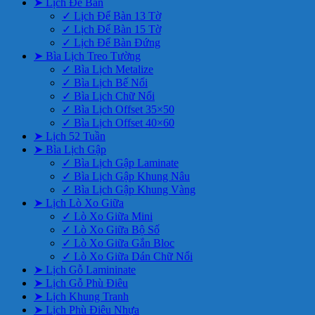
➤ Lịch Để Bàn
✓ Lịch Để Bàn 13 Tờ
✓ Lịch Để Bàn 15 Tờ
✓ Lịch Để Bàn Đứng
➤ Bìa Lịch Treo Tường
✓ Bìa Lịch Metalize
✓ Bìa Lịch Bế Nổi
✓ Bìa Lịch Chữ Nổi
✓ Bìa Lịch Offset 35×50
✓ Bìa Lịch Offset 40×60
➤ Lịch 52 Tuần
➤ Bìa Lịch Gập
✓ Bìa Lịch Gập Laminate
✓ Bìa Lịch Gập Khung Nâu
✓ Bìa Lịch Gập Khung Vàng
➤ Lịch Lò Xo Giữa
✓ Lò Xo Giữa Mini
✓ Lò Xo Giữa Bộ Số
✓ Lò Xo Giữa Gắn Bloc
✓ Lò Xo Giữa Dán Chữ Nổi
➤ Lịch Gỗ Lamininate
➤ Lịch Gỗ Phù Điêu
➤ Lịch Khung Tranh
➤ Lịch Phù Điêu Nhựa