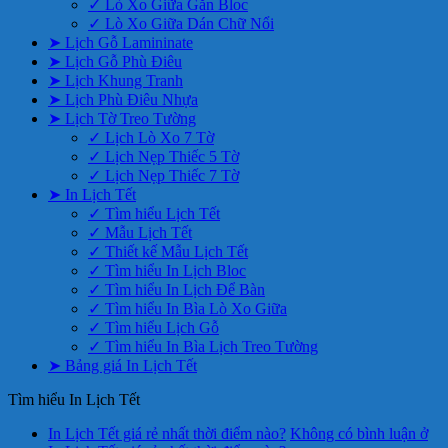
✓ Lò Xo Giữa Gắn Bloc
✓ Lò Xo Giữa Dán Chữ Nổi
➤ Lịch Gỗ Lamininate
➤ Lịch Gỗ Phù Điêu
➤ Lịch Khung Tranh
➤ Lịch Phù Điêu Nhựa
➤ Lịch Tờ Treo Tường
✓ Lịch Lò Xo 7 Tờ
✓ Lịch Nẹp Thiếc 5 Tờ
✓ Lịch Nẹp Thiếc 7 Tờ
➤ In Lịch Tết
✓ Tìm hiểu Lịch Tết
✓ Mẫu Lịch Tết
✓ Thiết kế Mẫu Lịch Tết
✓ Tìm hiểu In Lịch Bloc
✓ Tìm hiểu In Lịch Để Bàn
✓ Tìm hiểu In Bìa Lò Xo Giữa
✓ Tìm hiểu Lịch Gỗ
✓ Tìm hiểu In Bìa Lịch Treo Tường
➤ Bảng giá In Lịch Tết
Tìm hiểu In Lịch Tết
In Lịch Tết giá rẻ nhất thời điểm nào?
Không có bình luận
ở