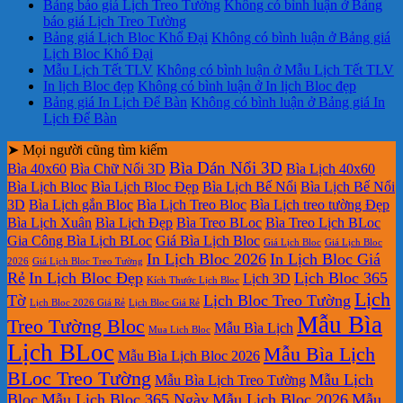
Bảng báo giá Lịch Treo Tường
Không có bình luận
ở Bảng
báo giá Lịch Treo Tường
Bảng giá Lịch Bloc Khổ Đại
Không có bình luận
ở Bảng giá
Lịch Bloc Khổ Đại
Mẫu Lịch Tết TLV
Không có bình luận
ở Mẫu Lịch Tết TLV
In lịch Bloc đẹp
Không có bình luận
ở In lịch Bloc đẹp
Bảng giá In Lịch Để Bàn
Không có bình luận
ở Bảng giá In
Lịch Để Bàn
➤ Mọi người cũng tìm kiếm
Bìa Dán Nổi 3D
Bìa 40x60
Bìa Chữ Nổi 3D
Bìa Lịch 40x60
Bìa Lịch Bloc
Bìa Lịch Bloc Đẹp
Bìa Lịch Bế Nổi
Bìa Lịch Bế Nổi
3D
Bìa Lịch gắn Bloc
Bìa Lịch Treo Bloc
Bìa Lịch treo tường Đẹp
Bìa Lịch Xuân
Bìa Lịch Đẹp
Bìa Treo BLoc
Bìa Treo Lịch BLoc
Gia Công Bìa Lịch BLoc
Giá Bìa Lịch Bloc
Giá Lịch Bloc
Giá Lịch Bloc
In Lịch Bloc 2026
In Lịch Bloc Giá
2026
Giá Lịch Bloc Treo Tường
Rẻ
In Lịch Bloc Đẹp
Lịch Bloc 365
Lịch 3D
Kích Thước Lịch Bloc
Lịch
Tờ
Lịch Bloc Treo Tường
Lịch Bloc 2026 Giá Rẻ
Lịch Bloc Giá Rẻ
Mẫu Bìa
Treo Tường Bloc
Mẫu Bìa Lịch
Mua Lich Bloc
Lịch BLoc
Mẫu Bìa Lịch
Mẫu Bìa Lịch Bloc 2026
BLoc Treo Tường
Mẫu Lịch
Mẫu Bìa Lịch Treo Tường
Bloc
Mẫu Lịch Bloc 365 Ngày
Mẫu Lịch Bloc 2026
Mẫu