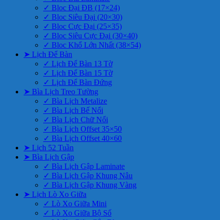
✓ Bloc Đại ĐB (17×24)
✓ Bloc Siêu Đại (20×30)
✓ Bloc Cực Đại (25×35)
✓ Bloc Siêu Cực Đại (30×40)
✓ Bloc Khổ Lớn Nhất (38×54)
➤ Lịch Để Bàn
✓ Lịch Để Bàn 13 Tờ
✓ Lịch Để Bàn 15 Tờ
✓ Lịch Để Bàn Đứng
➤ Bìa Lịch Treo Tường
✓ Bìa Lịch Metalize
✓ Bìa Lịch Bế Nổi
✓ Bìa Lịch Chữ Nổi
✓ Bìa Lịch Offset 35×50
✓ Bìa Lịch Offset 40×60
➤ Lịch 52 Tuần
➤ Bìa Lịch Gập
✓ Bìa Lịch Gập Laminate
✓ Bìa Lịch Gập Khung Nâu
✓ Bìa Lịch Gập Khung Vàng
➤ Lịch Lò Xo Giữa
✓ Lò Xo Giữa Mini
✓ Lò Xo Giữa Bộ Số