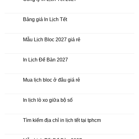
rẻ
ở
nhất
In
Không
thời
Lịch
có
điểm
Tết
bình
nào?
ở
luận
Bảng giá In Lịch Tết
đâu
ở
giá
Công
Không
rẻ?
ty
có
In
bình
Lịch
luận
Mẫu Lịch Bloc 2027 giá rẻ
Tết
ở
2027
Bảng
Không
giá
có
In
bình
Lịch
luận
In Lịch Để Bàn 2027
Tết
ở
Mẫu
Không
Lịch
có
Bloc
bình
2027
luận
Mua lịch bloc ở đâu giá rẻ
giá
ở
rẻ
In
Không
Lịch
có
Để
bình
Bàn
luận
In lịch lò xo giữa bộ số
2027
ở
Mua
Không
lịch
có
bloc
bình
ở
luận
Tìm kiếm địa chỉ in lịch tết tại tphcm
đâu
ở
giá
In
Không
rẻ
lịch
có
lò
bình
xo
luận