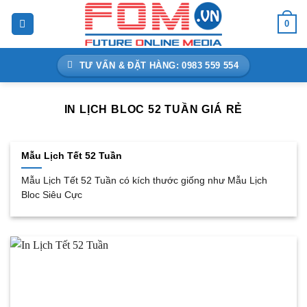
Bỏ
0
qua
nội
dung
TƯ VẤN & ĐẶT HÀNG: 0983 559 554
IN LỊCH BLOC 52 TUẦN GIÁ RẺ
Mẫu Lịch Tết 52 Tuần
Mẫu Lịch Tết 52 Tuần có kích thước giống như Mẫu Lịch
Bloc Siêu Cực