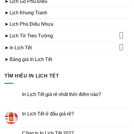
➤ Lịch Gỗ Phù Điêu
➤ Lịch Khung Tranh
➤ Lịch Phù Điêu Nhựa
➤ Lịch Tờ Treo Tường
➤ In Lịch Tết
➤ Bảng giá In Lịch Tết
TÌM HIỂU IN LỊCH TẾT
In Lịch Tết giá rẻ nhất thời điểm nào?
Không
có
bình
luận
In Lịch Tết ở đâu giá rẻ?
ở
In
Không
Lịch
có
Tết
bình
giá
luận
Công ty In Lịch Tết 2027