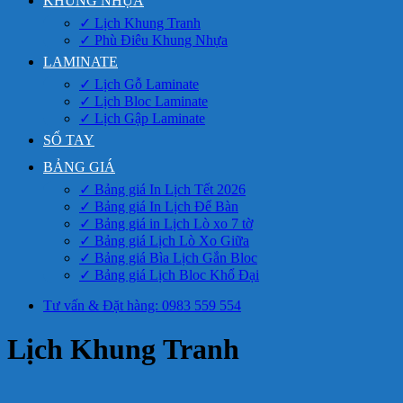
KHUNG NHỰA
✓ Lịch Khung Tranh
✓ Phù Điêu Khung Nhựa
LAMINATE
✓ Lịch Gỗ Laminate
✓ Lịch Bloc Laminate
✓ Lịch Gập Laminate
SỔ TAY
BẢNG GIÁ
✓ Bảng giá In Lịch Tết 2026
✓ Bảng giá In Lịch Để Bàn
✓ Bảng giá in Lịch Lò xo 7 tờ
✓ Bảng giá Lịch Lò Xo Giữa
✓ Bảng giá Bìa Lịch Gắn Bloc
✓ Bảng giá Lịch Bloc Khổ Đại
Tư vấn & Đặt hàng: 0983 559 554
Lịch Khung Tranh