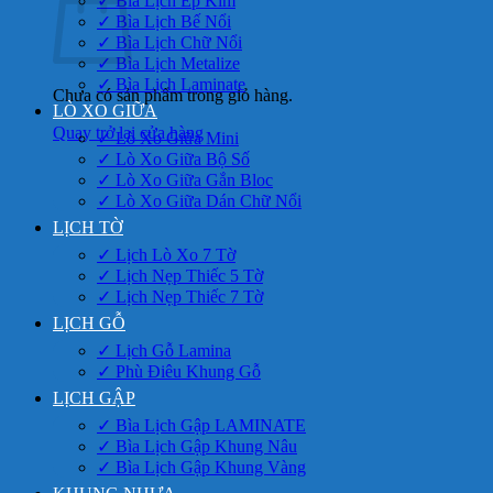
✓ Bìa Lịch Ép Kim
✓ Bìa Lịch Bế Nổi
✓ Bìa Lịch Chữ Nổi
✓ Bìa Lịch Metalize
✓ Bìa Lịch Laminate
Chưa có sản phẩm trong giỏ hàng.
LÒ XO GIỮA
Quay trở lại cửa hàng
✓ Lò Xo Giữa Mini
✓ Lò Xo Giữa Bộ Số
✓ Lò Xo Giữa Gắn Bloc
✓ Lò Xo Giữa Dán Chữ Nổi
LỊCH TỜ
✓ Lịch Lò Xo 7 Tờ
✓ Lịch Nẹp Thiếc 5 Tờ
✓ Lịch Nẹp Thiếc 7 Tờ
LỊCH GỖ
✓ Lịch Gỗ Lamina
✓ Phù Điêu Khung Gỗ
LỊCH GẬP
✓ Bìa Lịch Gập LAMINATE
✓ Bìa Lịch Gập Khung Nâu
✓ Bìa Lịch Gập Khung Vàng