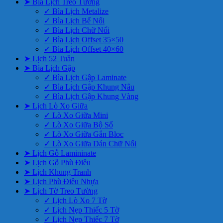
➤ Bìa Lịch Treo Tường
✓ Bìa Lịch Metalize
✓ Bìa Lịch Bế Nổi
✓ Bìa Lịch Chữ Nổi
✓ Bìa Lịch Offset 35×50
✓ Bìa Lịch Offset 40×60
➤ Lịch 52 Tuần
➤ Bìa Lịch Gập
✓ Bìa Lịch Gập Laminate
✓ Bìa Lịch Gập Khung Nâu
✓ Bìa Lịch Gập Khung Vàng
➤ Lịch Lò Xo Giữa
✓ Lò Xo Giữa Mini
✓ Lò Xo Giữa Bộ Số
✓ Lò Xo Giữa Gắn Bloc
✓ Lò Xo Giữa Dán Chữ Nổi
➤ Lịch Gỗ Lamininate
➤ Lịch Gỗ Phù Điêu
➤ Lịch Khung Tranh
➤ Lịch Phù Điêu Nhựa
➤ Lịch Tờ Treo Tường
✓ Lịch Lò Xo 7 Tờ
✓ Lịch Nẹp Thiếc 5 Tờ
✓ Lịch Nẹp Thiếc 7 Tờ