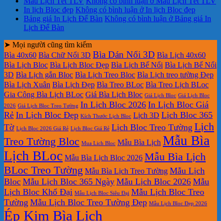
Mẫu Lịch Tết TLV
Không có bình luận
ở Mẫu Lịch Tết TLV
In lịch Bloc đẹp
Không có bình luận
ở In lịch Bloc đẹp
Bảng giá In Lịch Để Bàn
Không có bình luận
ở Bảng giá In
Lịch Để Bàn
➤ Mọi người cũng tìm kiếm
Bìa Dán Nổi 3D
Bìa 40x60
Bìa Chữ Nổi 3D
Bìa Lịch 40x60
Bìa Lịch Bloc
Bìa Lịch Bloc Đẹp
Bìa Lịch Bế Nổi
Bìa Lịch Bế Nổi
3D
Bìa Lịch gắn Bloc
Bìa Lịch Treo Bloc
Bìa Lịch treo tường Đẹp
Bìa Lịch Xuân
Bìa Lịch Đẹp
Bìa Treo BLoc
Bìa Treo Lịch BLoc
Gia Công Bìa Lịch BLoc
Giá Bìa Lịch Bloc
Giá Lịch Bloc
Giá Lịch Bloc
In Lịch Bloc 2026
In Lịch Bloc Giá
2026
Giá Lịch Bloc Treo Tường
Rẻ
In Lịch Bloc Đẹp
Lịch Bloc 365
Lịch 3D
Kích Thước Lịch Bloc
Lịch
Tờ
Lịch Bloc Treo Tường
Lịch Bloc 2026 Giá Rẻ
Lịch Bloc Giá Rẻ
Mẫu Bìa
Treo Tường Bloc
Mẫu Bìa Lịch
Mua Lich Bloc
Lịch BLoc
Mẫu Bìa Lịch
Mẫu Bìa Lịch Bloc 2026
BLoc Treo Tường
Mẫu Lịch
Mẫu Bìa Lịch Treo Tường
Bloc
Mẫu Lịch Bloc 365 Ngày
Mẫu Lịch Bloc 2026
Mẫu
Lịch Bloc Khổ Đại
Mẫu Lịch Bloc Treo
Mẫu Lịch Bloc Siêu Đại
Tường
Mẫu Lịch Bloc Treo Tường Đẹp
Mẫu Lịch Bloc Đẹp 2026
Ép Kim Bìa Lịch