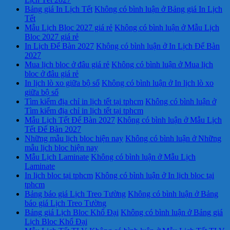
Bảng giá In Lịch Tết
Không có bình luận
ở Bảng giá In Lịch
Tết
Mẫu Lịch Bloc 2027 giá rẻ
Không có bình luận
ở Mẫu Lịch
Bloc 2027 giá rẻ
In Lịch Để Bàn 2027
Không có bình luận
ở In Lịch Để Bàn
2027
Mua lịch bloc ở đâu giá rẻ
Không có bình luận
ở Mua lịch
bloc ở đâu giá rẻ
In lịch lò xo giữa bộ số
Không có bình luận
ở In lịch lò xo
giữa bộ số
Tìm kiếm địa chỉ in lịch tết tại tphcm
Không có bình luận
ở
Tìm kiếm địa chỉ in lịch tết tại tphcm
Mẫu Lịch Tết Để Bàn 2027
Không có bình luận
ở Mẫu Lịch
Tết Để Bàn 2027
Những mẫu lịch bloc hiện nay
Không có bình luận
ở Những
mẫu lịch bloc hiện nay
Mẫu Lịch Laminate
Không có bình luận
ở Mẫu Lịch
Laminate
In lịch bloc tại tphcm
Không có bình luận
ở In lịch bloc tại
tphcm
Bảng báo giá Lịch Treo Tường
Không có bình luận
ở Bảng
báo giá Lịch Treo Tường
Bảng giá Lịch Bloc Khổ Đại
Không có bình luận
ở Bảng giá
Lịch Bloc Khổ Đại