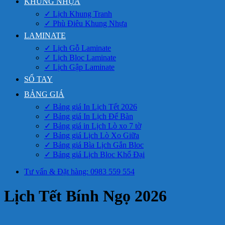
KHUNG NHỰA
✓ Lịch Khung Tranh
✓ Phù Điêu Khung Nhựa
LAMINATE
✓ Lịch Gỗ Laminate
✓ Lịch Bloc Laminate
✓ Lịch Gập Laminate
SỔ TAY
BẢNG GIÁ
✓ Bảng giá In Lịch Tết 2026
✓ Bảng giá In Lịch Để Bàn
✓ Bảng giá in Lịch Lò xo 7 tờ
✓ Bảng giá Lịch Lò Xo Giữa
✓ Bảng giá Bìa Lịch Gắn Bloc
✓ Bảng giá Lịch Bloc Khổ Đại
Tư vấn & Đặt hàng: 0983 559 554
Lịch Tết Bính Ngọ 2026