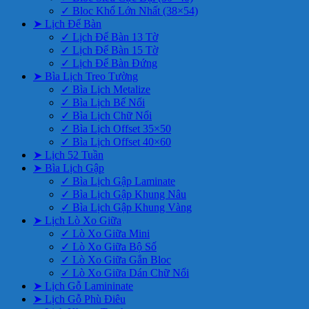
✓ Bloc Khổ Lớn Nhất (38×54)
➤ Lịch Để Bàn
✓ Lịch Để Bàn 13 Tờ
✓ Lịch Để Bàn 15 Tờ
✓ Lịch Để Bàn Đứng
➤ Bìa Lịch Treo Tường
✓ Bìa Lịch Metalize
✓ Bìa Lịch Bế Nổi
✓ Bìa Lịch Chữ Nổi
✓ Bìa Lịch Offset 35×50
✓ Bìa Lịch Offset 40×60
➤ Lịch 52 Tuần
➤ Bìa Lịch Gập
✓ Bìa Lịch Gập Laminate
✓ Bìa Lịch Gập Khung Nâu
✓ Bìa Lịch Gập Khung Vàng
➤ Lịch Lò Xo Giữa
✓ Lò Xo Giữa Mini
✓ Lò Xo Giữa Bộ Số
✓ Lò Xo Giữa Gắn Bloc
✓ Lò Xo Giữa Dán Chữ Nổi
➤ Lịch Gỗ Lamininate
➤ Lịch Gỗ Phù Điêu