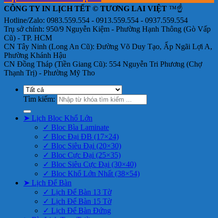
CÔNG TY IN LỊCH TẾT © TƯƠNG LAI VIỆT
™☝️
Hotline/Zalo: 0983.559.554 - 0913.559.554 - 0937.559.554
Trụ sở chính: 950/9 Nguyễn Kiệm - Phường Hạnh Thông (Gò Vấp
Cũ) - TP. HCM
CN Tây Ninh (Long An Cũ): Đường Võ Duy Tạo, Ấp Ngãi Lợi A,
Phường Khánh Hậu
CN Đồng Tháp (Tiền Giang Cũ): 554 Nguyễn Tri Phương (Chợ
Thạnh Trị) - Phường Mỹ Tho
Tìm kiếm:
➤ Lịch Bloc Khổ Lớn
✓ Bloc Bìa Laminate
✓ Bloc Đại ĐB (17×24)
✓ Bloc Siêu Đại (20×30)
✓ Bloc Cực Đại (25×35)
✓ Bloc Siêu Cực Đại (30×40)
✓ Bloc Khổ Lớn Nhất (38×54)
➤ Lịch Để Bàn
✓ Lịch Để Bàn 13 Tờ
✓ Lịch Để Bàn 15 Tờ
✓ Lịch Để Bàn Đứng