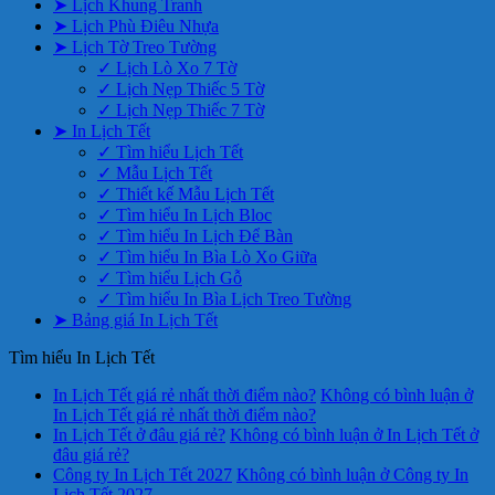
➤ Lịch Khung Tranh
➤ Lịch Phù Điêu Nhựa
➤ Lịch Tờ Treo Tường
✓ Lịch Lò Xo 7 Tờ
✓ Lịch Nẹp Thiếc 5 Tờ
✓ Lịch Nẹp Thiếc 7 Tờ
➤ In Lịch Tết
✓ Tìm hiểu Lịch Tết
✓ Mẫu Lịch Tết
✓ Thiết kế Mẫu Lịch Tết
✓ Tìm hiểu In Lịch Bloc
✓ Tìm hiểu In Lịch Để Bàn
✓ Tìm hiểu In Bìa Lò Xo Giữa
✓ Tìm hiểu Lịch Gỗ
✓ Tìm hiểu In Bìa Lịch Treo Tường
➤ Bảng giá In Lịch Tết
Tìm hiểu In Lịch Tết
In Lịch Tết giá rẻ nhất thời điểm nào?
Không có bình luận
ở
In Lịch Tết giá rẻ nhất thời điểm nào?
In Lịch Tết ở đâu giá rẻ?
Không có bình luận
ở In Lịch Tết ở
đâu giá rẻ?
Công ty In Lịch Tết 2027
Không có bình luận
ở Công ty In
Lịch Tết 2027