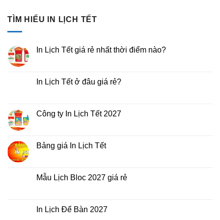
TÌM HIỂU IN LỊCH TẾT
In Lịch Tết giá rẻ nhất thời điểm nào?
Không
có
bình
luận
In Lịch Tết ở đâu giá rẻ?
ở
In
Không
Lịch
có
Tết
bình
giá
luận
Công ty In Lịch Tết 2027
rẻ
ở
nhất
In
Không
thời
Lịch
có
điểm
Tết
bình
nào?
ở
luận
Bảng giá In Lịch Tết
đâu
ở
giá
Công
Không
rẻ?
ty
có
In
bình
Lịch
luận
Mẫu Lịch Bloc 2027 giá rẻ
Tết
ở
2027
Bảng
Không
giá
có
In
bình
Lịch
luận
In Lịch Để Bàn 2027
Tết
ở
Mẫu
Không