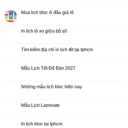
Lịch
có
Bloc
bình
2027
luận
Mua lịch bloc ở đâu giá rẻ
giá
ở
rẻ
In
Không
Lịch
có
Để
bình
Bàn
luận
In lịch lò xo giữa bộ số
2027
ở
Mua
Không
lịch
có
bloc
bình
ở
luận
Tìm kiếm địa chỉ in lịch tết tại tphcm
đâu
ở
giá
In
Không
rẻ
lịch
có
lò
bình
xo
luận
Mẫu Lịch Tết Để Bàn 2027
giữa
ở
bộ
Tìm
Không
số
kiếm
có
địa
bình
chỉ
luận
Những mẫu lịch bloc hiện nay
in
ở
lịch
Mẫu
Không
tết
Lịch
có
tại
Tết
bình
tphcm
Để
luận
Mẫu Lịch Laminate
Bàn
ở
2027
Những
Không
mẫu
có
lịch
bình
bloc
luận
In lịch bloc tại tphcm
hiện
ở