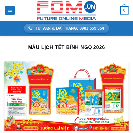
Bỏ
0
qua
nội
dung
TƯ VẤN & ĐẶT HÀNG: 0983 559 554
MẪU LỊCH TẾT BÍNH NGỌ 2026