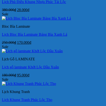
Lịch Phù Điêu Khung Nhựa Phúc Tài Lộc
Giá
Giá
380.000
₫
28.000
₫
gốc
hiện
Sale
là:
tại
380.000₫.
là:
Bloc Bìa Laminate
28.000₫.
Lịch Bloc Bìa Laminate Bảng Bìa Xanh Lá
Giá
Giá
250.000
₫
170.000
₫
gốc
hiện
Sale
là:
tại
250.000₫.
là:
Lịch Gỗ LAMINATE
170.000₫.
Lịch gỗ laminate Khởi Lộc Đầu Xuân
Giá
Giá
180.000
₫
95.000
₫
gốc
hiện
Sale
là:
tại
180.000₫.
là:
Lịch Khung Tranh
95.000₫.
Lịch Khung Tranh Phúc Lộc Thọ