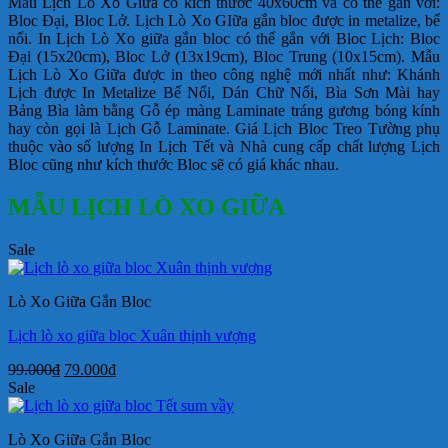
Mẫu Lịch Lò Xo Giữa có kích thước 40x60cm và có thể gắn với:
Bloc Đại, Bloc Lở. Lịch Lò Xo GIữa gắn bloc được in metalize, bế
nổi. In Lịch Lò Xo giữa gắn bloc có thể gắn với Bloc Lịch: Bloc
Đại (15x20cm), Bloc Lở (13x19cm), Bloc Trung (10x15cm). Mẫu
Lịch Lò Xo Giữa được in theo công nghệ mới nhất như: Khánh
Lịch được In Metalize Bế Nổi, Dán Chữ Nổi, Bìa Sơn Mài hay
Bảng Bìa làm bằng Gỗ ép màng Laminate tráng gương bóng kính
hay còn gọi là Lịch Gỗ Laminate. Giá Lịch Bloc Treo Tường phụ
thuộc vào số lượng In Lịch Tết và Nhà cung cấp chất lượng Lịch
Bloc cũng như kích thước Bloc sẽ có giá khác nhau.
MẪU LỊCH LÒ XO GIỮA
Sale
Lò Xo Giữa Gắn Bloc
Lịch lò xo giữa bloc Xuân thịnh vượng
Giá
Giá
99.000
₫
79.000
₫
gốc
hiện
Sale
là:
tại
99.000₫.
là:
Lò Xo Giữa Gắn Bloc
79.000₫.