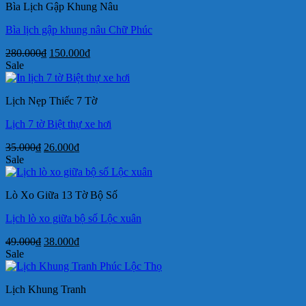
Bìa Lịch Gập Khung Nâu
190.000₫.
Bìa lịch gập khung nâu Chữ Phúc
Giá
Giá
280.000
₫
150.000
₫
gốc
hiện
Sale
là:
tại
280.000₫.
là:
Lịch Nẹp Thiếc 7 Tờ
150.000₫.
Lịch 7 tờ Biệt thự xe hơi
Giá
Giá
35.000
₫
26.000
₫
gốc
hiện
Sale
là:
tại
35.000₫.
là:
Lò Xo Giữa 13 Tờ Bộ Số
26.000₫.
Lịch lò xo giữa bộ số Lộc xuân
Giá
Giá
49.000
₫
38.000
₫
gốc
hiện
Sale
là:
tại
49.000₫.
là:
Lịch Khung Tranh
38.000₫.