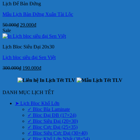
Lịch Để Bàn Đứng
190.000₫.
Mẫu Lịch Bàn Đứng Xuân Tài Lộc
Giá
Giá
50.000
₫
29.000
₫
gốc
hiện
Sale
là:
tại
50.000₫.
là:
Lịch Bloc Siêu Đại 20x30
29.000₫.
Lịch bloc siêu đại Sen Việt
Giá
Giá
300.000
₫
190.000
₫
gốc
hiện
là:
tại
300.000₫.
là:
190.000₫.
DANH MỤC LỊCH TẾT
➤ Lịch Bloc Khổ Lớn
✓ Bloc Bìa Laminate
✓ Bloc Đại ĐB (17×24)
✓ Bloc Siêu Đại (20×30)
✓ Bloc Cực Đại (25×35)
✓ Bloc Siêu Cực Đại (30×40)
✓ Bloc Khổ Lớn Nhất (38×54)