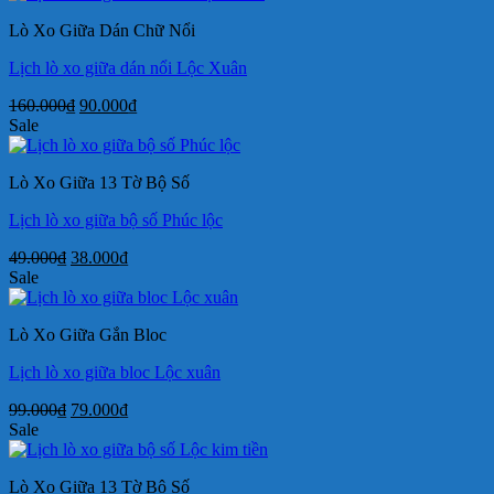
49.000₫.
là:
Lò Xo Giữa Dán Chữ Nổi
38.000₫.
Lịch lò xo giữa dán nổi Lộc Xuân
Giá
Giá
160.000
₫
90.000
₫
gốc
hiện
Sale
là:
tại
160.000₫.
là:
Lò Xo Giữa 13 Tờ Bộ Số
90.000₫.
Lịch lò xo giữa bộ số Phúc lộc
Giá
Giá
49.000
₫
38.000
₫
gốc
hiện
Sale
là:
tại
49.000₫.
là:
Lò Xo Giữa Gắn Bloc
38.000₫.
Lịch lò xo giữa bloc Lộc xuân
Giá
Giá
99.000
₫
79.000
₫
gốc
hiện
Sale
là:
tại
99.000₫.
là:
Lò Xo Giữa 13 Tờ Bộ Số
79.000₫.