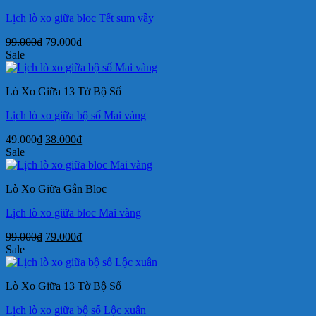
Lịch lò xo giữa bloc Tết sum vầy
Giá
Giá
99.000
₫
79.000
₫
gốc
hiện
Sale
là:
tại
99.000₫.
là:
Lò Xo Giữa 13 Tờ Bộ Số
79.000₫.
Lịch lò xo giữa bộ số Mai vàng
Giá
Giá
49.000
₫
38.000
₫
gốc
hiện
Sale
là:
tại
49.000₫.
là:
Lò Xo Giữa Gắn Bloc
38.000₫.
Lịch lò xo giữa bloc Mai vàng
Giá
Giá
99.000
₫
79.000
₫
gốc
hiện
Sale
là:
tại
99.000₫.
là:
Lò Xo Giữa 13 Tờ Bộ Số
79.000₫.
Lịch lò xo giữa bộ số Lộc xuân