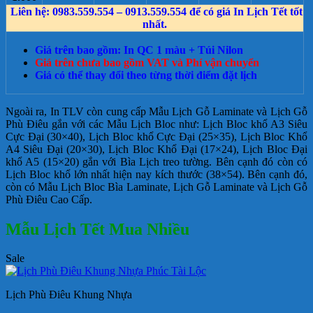
Liên hệ: 0983.559.554 – 0913.559.554 để có giá In Lịch Tết tốt
nhất.
Giá trên bao gồm: In QC 1 màu + Túi Nilon
Giá trên chưa bao gồm VAT và Phí vận chuyển
Giá có thể thay đổi theo từng thời điểm đặt lịch
Ngoài ra, In TLV còn cung cấp Mẫu Lịch Gỗ Laminate và Lịch Gỗ
Phù Điêu gắn với các Mẫu Lịch Bloc như: Lịch Bloc khổ A3 Siêu
Cực Đại (30×40), Lịch Bloc khổ Cực Đại (25×35), Lịch Bloc Khổ
A4 Siêu Đại (20×30), Lịch Bloc Khổ Đại (17×24), Lịch Bloc Đại
khổ A5 (15×20) gắn với Bìa Lịch treo tường. Bên cạnh đó còn có
Lịch Bloc khổ lớn nhất hiện nay kích thước (38×54). Bên cạnh đó,
còn có Mẫu Lịch Bloc Bìa Laminate, Lịch Gỗ Laminate và Lịch Gỗ
Phù Điêu Cao Cấp.
Mẫu Lịch Tết Mua Nhiều
Sale
Lịch Phù Điêu Khung Nhựa