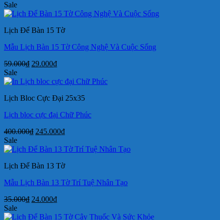
gốc
hiện
Sale
là:
tại
300.000₫.
là:
Lịch Để Bàn 15 Tờ
175.000₫.
Mẫu Lịch Bàn 15 Tờ Công Nghệ Và Cuộc Sống
Giá
Giá
59.000
₫
29.000
₫
gốc
hiện
Sale
là:
tại
59.000₫.
là:
Lịch Bloc Cực Đại 25x35
29.000₫.
Lịch bloc cực đại Chữ Phúc
Giá
Giá
400.000
₫
245.000
₫
gốc
hiện
Sale
là:
tại
400.000₫.
là:
Lịch Để Bàn 13 Tờ
245.000₫.
Mẫu Lịch Bàn 13 Tờ Trí Tuệ Nhân Tạo
Giá
Giá
35.000
₫
24.000
₫
gốc
hiện
Sale
là:
tại