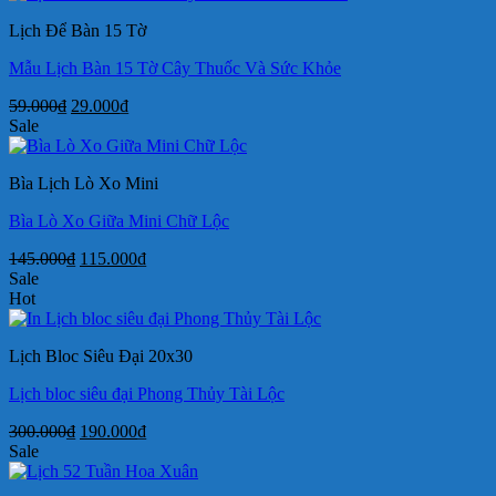
35.000₫.
là:
Lịch Để Bàn 15 Tờ
24.000₫.
Mẫu Lịch Bàn 15 Tờ Cây Thuốc Và Sức Khỏe
Giá
Giá
59.000
₫
29.000
₫
gốc
hiện
Sale
là:
tại
59.000₫.
là:
Bìa Lịch Lò Xo Mini
29.000₫.
Bìa Lò Xo Giữa Mini Chữ Lộc
Giá
Giá
145.000
₫
115.000
₫
gốc
hiện
Sale
là:
tại
Hot
145.000₫.
là:
115.000₫.
Lịch Bloc Siêu Đại 20x30
Lịch bloc siêu đại Phong Thủy Tài Lộc
Giá
Giá
300.000
₫
190.000
₫
gốc
hiện
Sale
là:
tại
300.000₫.
là: