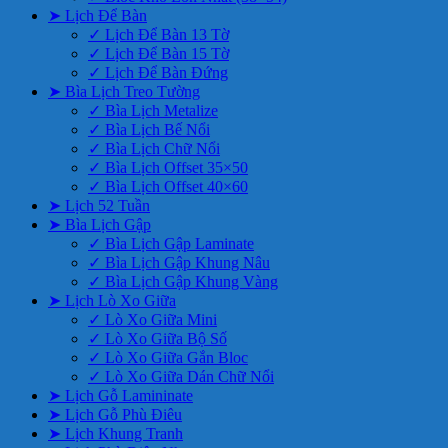
➤ Lịch Để Bàn
✓ Lịch Để Bàn 13 Tờ
✓ Lịch Để Bàn 15 Tờ
✓ Lịch Để Bàn Đứng
➤ Bìa Lịch Treo Tường
✓ Bìa Lịch Metalize
✓ Bìa Lịch Bế Nổi
✓ Bìa Lịch Chữ Nổi
✓ Bìa Lịch Offset 35×50
✓ Bìa Lịch Offset 40×60
➤ Lịch 52 Tuần
➤ Bìa Lịch Gập
✓ Bìa Lịch Gập Laminate
✓ Bìa Lịch Gập Khung Nâu
✓ Bìa Lịch Gập Khung Vàng
➤ Lịch Lò Xo Giữa
✓ Lò Xo Giữa Mini
✓ Lò Xo Giữa Bộ Số
✓ Lò Xo Giữa Gắn Bloc
✓ Lò Xo Giữa Dán Chữ Nổi
➤ Lịch Gỗ Lamininate
➤ Lịch Gỗ Phù Điêu
➤ Lịch Khung Tranh