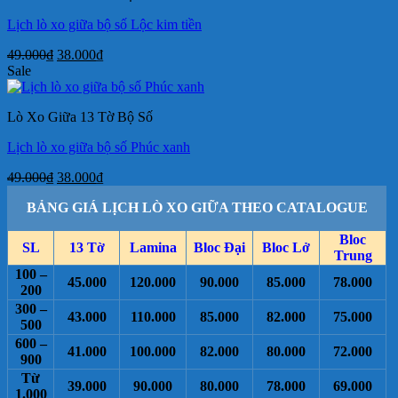
Lịch lò xo giữa bộ số Lộc kim tiền
Giá
Giá
49.000
₫
38.000
₫
gốc
hiện
Sale
là:
tại
49.000₫.
là:
Lò Xo Giữa 13 Tờ Bộ Số
38.000₫.
Lịch lò xo giữa bộ số Phúc xanh
Giá
Giá
49.000
₫
38.000
₫
gốc
hiện
BẢNG GIÁ LỊCH LÒ XO GIỮA THEO CATALOGUE
là:
tại
49.000₫.
là:
Bloc
38.000₫.
SL
13 Tờ
Lamina
Bloc Đại
Bloc Lở
Trung
100 –
45.000
120.000
90.000
85.000
78.000
200
300 –
43.000
110.000
85.000
82.000
75.000
500
600 –
41.000
100.000
82.000
80.000
72.000
900
Từ
39.000
90.000
80.000
78.000
69.000
1.000