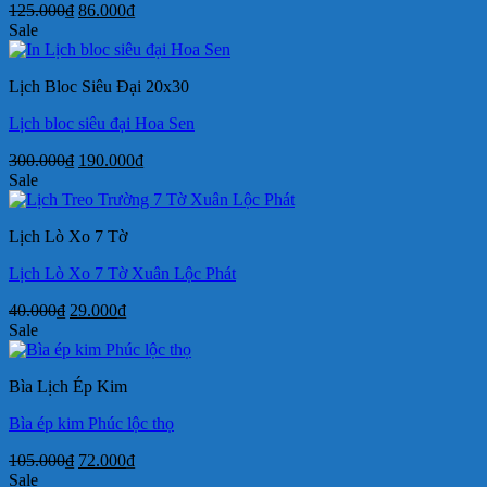
Giá
Giá
125.000
₫
86.000
₫
gốc
hiện
Sale
là:
tại
125.000₫.
là:
Lịch Bloc Siêu Đại 20x30
86.000₫.
Lịch bloc siêu đại Hoa Sen
Giá
Giá
300.000
₫
190.000
₫
gốc
hiện
Sale
là:
tại
300.000₫.
là:
Lịch Lò Xo 7 Tờ
190.000₫.
Lịch Lò Xo 7 Tờ Xuân Lộc Phát
Giá
Giá
40.000
₫
29.000
₫
gốc
hiện
Sale
là:
tại
40.000₫.
là:
Bìa Lịch Ép Kim
29.000₫.
Bìa ép kim Phúc lộc thọ
Giá
Giá
105.000
₫
72.000
₫
gốc
hiện
Sale