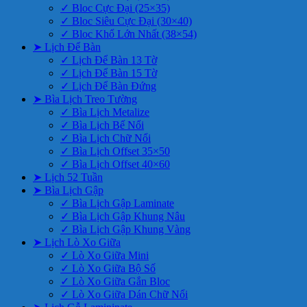
✓ Bloc Cực Đại (25×35)
✓ Bloc Siêu Cực Đại (30×40)
✓ Bloc Khổ Lớn Nhất (38×54)
➤ Lịch Để Bàn
✓ Lịch Để Bàn 13 Tờ
✓ Lịch Để Bàn 15 Tờ
✓ Lịch Để Bàn Đứng
➤ Bìa Lịch Treo Tường
✓ Bìa Lịch Metalize
✓ Bìa Lịch Bế Nổi
✓ Bìa Lịch Chữ Nổi
✓ Bìa Lịch Offset 35×50
✓ Bìa Lịch Offset 40×60
➤ Lịch 52 Tuần
➤ Bìa Lịch Gập
✓ Bìa Lịch Gập Laminate
✓ Bìa Lịch Gập Khung Nâu
✓ Bìa Lịch Gập Khung Vàng
➤ Lịch Lò Xo Giữa
✓ Lò Xo Giữa Mini
✓ Lò Xo Giữa Bộ Số
✓ Lò Xo Giữa Gắn Bloc
✓ Lò Xo Giữa Dán Chữ Nổi