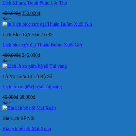
Lịch Khung Tranh Phúc Lộc Thọ
Giá
Giá
450.000
₫
350.000
₫
gốc
hiện
Sale
là:
tại
450.000₫.
là:
Lịch Bloc Cực Đại 25x35
350.000₫.
Lịch bloc cực đại Thuận Buồm Xuôi Gió
Giá
Giá
400.000
₫
245.000
₫
gốc
hiện
Sale
là:
tại
400.000₫.
là:
Lò Xo Giữa 13 Tờ Bộ Số
245.000₫.
Lịch lò xo giữa bộ số Túi vàng
Giá
Giá
49.000
₫
38.000
₫
gốc
hiện
Sale
là:
tại
49.000₫.
là:
Bìa Lịch Bế Nổi
38.000₫.
Bìa lịch bế nổi Mai Xuân