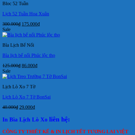
Bloc 52 Tuần
190.000₫.
Lịch 52 Tuần Hoa Xuân
Giá
Giá
300.000
₫
175.000
₫
gốc
hiện
Sale
là:
tại
300.000₫.
là:
Bìa Lịch Bế Nổi
175.000₫.
Bìa lịch bế nổi Phúc lộc thọ
Giá
Giá
125.000
₫
86.000
₫
gốc
hiện
Sale
là:
tại
125.000₫.
là:
Lịch Lò Xo 7 Tờ
86.000₫.
Lịch Lò Xo 7 Tờ BonSai
Giá
Giá
40.000
₫
29.000
₫
gốc
hiện
là:
tại
liên hệ:
In Bìa Lịch Lò Xo
40.000₫.
là:
29.000₫.
CÔNG TY THIẾT KẾ & IN LỊCH TẾT TƯƠNG LAI VIỆT