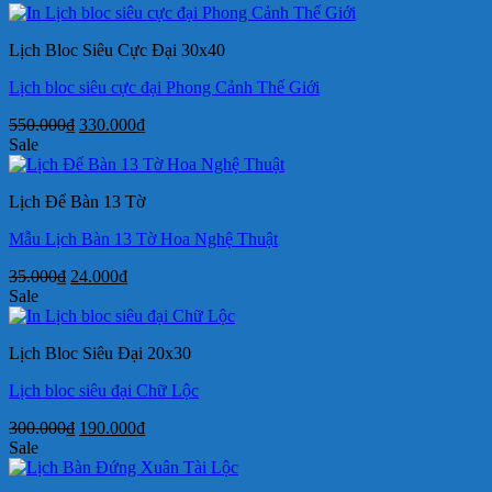
là:
tại
105.000₫.
là:
Lịch Bloc Siêu Cực Đại 30x40
72.000₫.
Lịch bloc siêu cực đại Phong Cảnh Thế Giới
Giá
Giá
550.000
₫
330.000
₫
gốc
hiện
Sale
là:
tại
550.000₫.
là:
Lịch Để Bàn 13 Tờ
330.000₫.
Mẫu Lịch Bàn 13 Tờ Hoa Nghệ Thuật
Giá
Giá
35.000
₫
24.000
₫
gốc
hiện
Sale
là:
tại
35.000₫.
là:
Lịch Bloc Siêu Đại 20x30
24.000₫.
Lịch bloc siêu đại Chữ Lộc
Giá
Giá
300.000
₫
190.000
₫
gốc
hiện
Sale
là:
tại
300.000₫.
là: