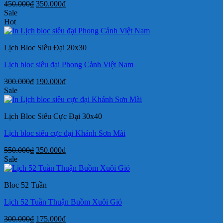
Giá
Giá
450.000
₫
350.000
₫
gốc
hiện
Sale
là:
tại
Hot
450.000₫.
là:
350.000₫.
Lịch Bloc Siêu Đại 20x30
Lịch bloc siêu đại Phong Cảnh Việt Nam
Giá
Giá
300.000
₫
190.000
₫
gốc
hiện
Sale
là:
tại
300.000₫.
là:
Lịch Bloc Siêu Cực Đại 30x40
190.000₫.
Lịch bloc siêu cực đại Khánh Sơn Mài
Giá
Giá
550.000
₫
350.000
₫
gốc
hiện
Sale
là:
tại
550.000₫.
là:
Bloc 52 Tuần
350.000₫.
Lịch 52 Tuần Thuận Buồm Xuôi Gió
Giá
Giá
300.000
₫
175.000
₫