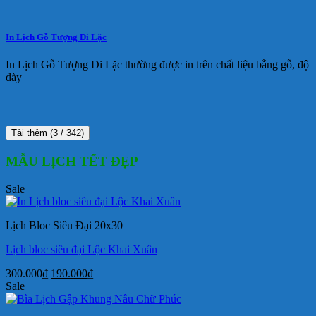
In Lịch Gỗ Tượng Di Lặc
In Lịch Gỗ Tượng Di Lặc thường được in trên chất liệu bằng gỗ, độ
dày
Tải thêm
(
3
/ 342)
MẪU LỊCH TẾT ĐẸP
Sale
Lịch Bloc Siêu Đại 20x30
Lịch bloc siêu đại Lộc Khai Xuân
Giá
Giá
300.000
₫
190.000
₫
gốc
hiện
Sale
là:
tại
300.000₫.
là: