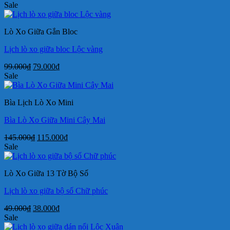
gốc
hiện
Sale
là:
tại
49.000₫.
là:
Lò Xo Giữa Gắn Bloc
38.000₫.
Lịch lò xo giữa bloc Lộc vàng
Giá
Giá
99.000
₫
79.000
₫
gốc
hiện
Sale
là:
tại
99.000₫.
là:
Bìa Lịch Lò Xo Mini
79.000₫.
Bìa Lò Xo Giữa Mini Cây Mai
Giá
Giá
145.000
₫
115.000
₫
gốc
hiện
Sale
là:
tại
145.000₫.
là:
Lò Xo Giữa 13 Tờ Bộ Số
115.000₫.
Lịch lò xo giữa bộ số Chữ phúc
Giá
Giá
49.000
₫
38.000
₫
gốc
hiện
Sale
là:
tại