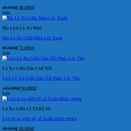
Giá
Giá
49.000
₫
38.000
₫
gốc
hiện
Sale
là:
tại
49.000₫.
là:
Bìa Lịch Lò Xo Mini
38.000₫.
Bìa Lò Xo Giữa Mini Lộc Xanh
Giá
Giá
85.000
₫
72.000
₫
gốc
hiện
Sale
là:
tại
85.000₫.
là:
Lò Xo Giữa Dán Chữ Nổi
72.000₫.
Lịch Lò Xo Giữa Dán Nổi Phúc Lộc Thọ
Giá
Giá
145.000
₫
96.000
₫
gốc
hiện
Sale
là:
tại
145.000₫.
là:
Lò Xo Giữa 13 Tờ Bộ Số
96.000₫.
Lịch lò xo giữa bộ số Xuân thịnh vượng
Giá
Giá
49.000
₫
38.000
₫