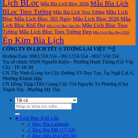
Lịch BLoc
Mẫu Bìa Lịch
Mẫu Bìa Lịch Bloc 2026
BLoc Treo Tường
Mẫu Lịch
Mẫu Bìa Lịch Treo Tường
Bloc
Mẫu Lịch Bloc 365 Ngày
Mẫu Lịch Bloc 2026
Mẫu
Lịch Bloc Khổ Đại
Mẫu Lịch Bloc Treo
Mẫu Lịch Bloc Siêu Đại
Tường
Mẫu Lịch Bloc Treo Tường Đẹp
Mẫu Lịch Bloc Đẹp 2026
Ép Kim Bìa Lịch
CÔNG TY IN LỊCH TẾT © TƯƠNG LAI VIỆT
™☝️
Hotline/Zalo: 0983.559.554 - 0913.559.554 - 0937.559.554
Trụ sở chính: 950/9 Nguyễn Kiệm - Phường Hạnh Thông (Gò Vấp
Cũ) - TP. HCM
CN Tây Ninh (Long An Cũ): Đường Võ Duy Tạo, Ấp Ngãi Lợi A,
Phường Khánh Hậu
CN Đồng Tháp (Tiền Giang Cũ): 554 Nguyễn Tri Phương (Chợ
Thạnh Trị) - Phường Mỹ Tho
Tìm
kiếm:
➤ Lịch Bloc Khổ Lớn
✓ Bloc Bìa Laminate
✓ Bloc Đại ĐB (17×24)
✓ Bloc Siêu Đại (20×30)