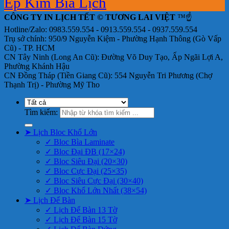
Ép Kim Bìa Lịch
CÔNG TY IN LỊCH TẾT © TƯƠNG LAI VIỆT
™☝️
Hotline/Zalo: 0983.559.554 - 0913.559.554 - 0937.559.554
Trụ sở chính: 950/9 Nguyễn Kiệm - Phường Hạnh Thông (Gò Vấp
Cũ) - TP. HCM
CN Tây Ninh (Long An Cũ): Đường Võ Duy Tạo, Ấp Ngãi Lợi A,
Phường Khánh Hậu
CN Đồng Tháp (Tiền Giang Cũ): 554 Nguyễn Tri Phương (Chợ
Thạnh Trị) - Phường Mỹ Tho
Tìm kiếm:
➤ Lịch Bloc Khổ Lớn
✓ Bloc Bìa Laminate
✓ Bloc Đại ĐB (17×24)
✓ Bloc Siêu Đại (20×30)
✓ Bloc Cực Đại (25×35)
✓ Bloc Siêu Cực Đại (30×40)
✓ Bloc Khổ Lớn Nhất (38×54)
➤ Lịch Để Bàn
✓ Lịch Để Bàn 13 Tờ
✓ Lịch Để Bàn 15 Tờ