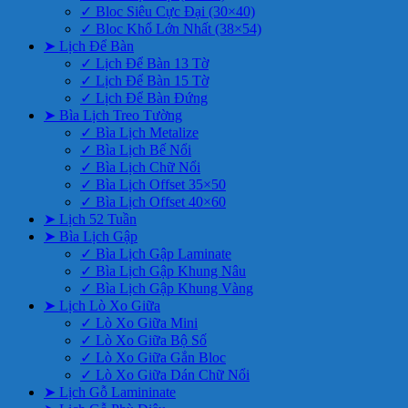
✓ Bloc Siêu Cực Đại (30×40)
✓ Bloc Khổ Lớn Nhất (38×54)
➤ Lịch Để Bàn
✓ Lịch Để Bàn 13 Tờ
✓ Lịch Để Bàn 15 Tờ
✓ Lịch Để Bàn Đứng
➤ Bìa Lịch Treo Tường
✓ Bìa Lịch Metalize
✓ Bìa Lịch Bế Nổi
✓ Bìa Lịch Chữ Nổi
✓ Bìa Lịch Offset 35×50
✓ Bìa Lịch Offset 40×60
➤ Lịch 52 Tuần
➤ Bìa Lịch Gập
✓ Bìa Lịch Gập Laminate
✓ Bìa Lịch Gập Khung Nâu
✓ Bìa Lịch Gập Khung Vàng
➤ Lịch Lò Xo Giữa
✓ Lò Xo Giữa Mini
✓ Lò Xo Giữa Bộ Số
✓ Lò Xo Giữa Gắn Bloc
✓ Lò Xo Giữa Dán Chữ Nổi
➤ Lịch Gỗ Lamininate