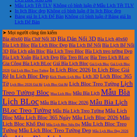
Mẫu Lịch Tết TLV
Không có bình luận
ở Mẫu Lịch Tết TLV
In lịch Bloc đẹp
Không có bình luận
ở In lịch Bloc đẹp
Bảng giá In Lịch Để Bàn
Không có bình luận
ở Bảng giá In
Lịch Để Bàn
➤ Mọi người cũng tìm kiếm
Bìa Dán Nổi 3D
Bìa 40x60
Bìa Chữ Nổi 3D
Bìa Lịch 40x60
Bìa Lịch Bloc
Bìa Lịch Bloc Đẹp
Bìa Lịch Bế Nổi
Bìa Lịch Bế Nổi
3D
Bìa Lịch gắn Bloc
Bìa Lịch Treo Bloc
Bìa Lịch treo tường Đẹp
Bìa Lịch Xuân
Bìa Lịch Đẹp
Bìa Treo BLoc
Bìa Treo Lịch BLoc
Gia Công Bìa Lịch BLoc
Giá Bìa Lịch Bloc
Giá Lịch Bloc
Giá Lịch Bloc
In Lịch Bloc 2026
In Lịch Bloc Giá
2026
Giá Lịch Bloc Treo Tường
Rẻ
In Lịch Bloc Đẹp
Lịch Bloc 365
Lịch 3D
Kích Thước Lịch Bloc
Lịch
Tờ
Lịch Bloc Treo Tường
Lịch Bloc 2026 Giá Rẻ
Lịch Bloc Giá Rẻ
Mẫu Bìa
Treo Tường Bloc
Mẫu Bìa Lịch
Mua Lich Bloc
Lịch BLoc
Mẫu Bìa Lịch
Mẫu Bìa Lịch Bloc 2026
BLoc Treo Tường
Mẫu Lịch
Mẫu Bìa Lịch Treo Tường
Bloc
Mẫu Lịch Bloc 365 Ngày
Mẫu Lịch Bloc 2026
Mẫu
Lịch Bloc Khổ Đại
Mẫu Lịch Bloc Treo
Mẫu Lịch Bloc Siêu Đại
Tường
Mẫu Lịch Bloc Treo Tường Đẹp
Mẫu Lịch Bloc Đẹp 2026