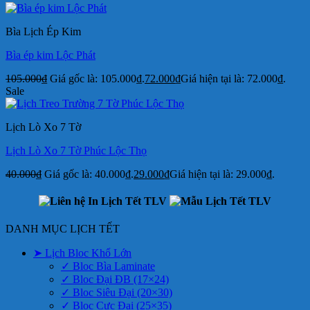
Bìa Lịch Ép Kim
Bìa ép kim Lộc Phát
105.000
₫
Giá gốc là: 105.000₫.
72.000
₫
Giá hiện tại là: 72.000₫.
Sale
Lịch Lò Xo 7 Tờ
Lịch Lò Xo 7 Tờ Phúc Lộc Thọ
40.000
₫
Giá gốc là: 40.000₫.
29.000
₫
Giá hiện tại là: 29.000₫.
DANH MỤC LỊCH TẾT
➤ Lịch Bloc Khổ Lớn
✓ Bloc Bìa Laminate
✓ Bloc Đại ĐB (17×24)
✓ Bloc Siêu Đại (20×30)
✓ Bloc Cực Đại (25×35)