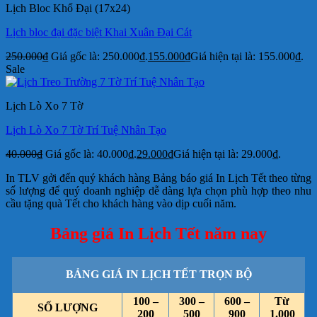
Lịch Bloc Khổ Đại (17x24)
Lịch bloc đại đặc biệt Khai Xuân Đại Cát
250.000
₫
Giá gốc là: 250.000₫.
155.000
₫
Giá hiện tại là: 155.000₫.
Sale
Lịch Lò Xo 7 Tờ
Lịch Lò Xo 7 Tờ Trí Tuệ Nhân Tạo
40.000
₫
Giá gốc là: 40.000₫.
29.000
₫
Giá hiện tại là: 29.000₫.
In TLV gởi đến quý khách hàng Bảng báo giá In Lịch Tết theo từng
số lượng để quý doanh nghiệp dễ dàng lựa chọn phù hợp theo nhu
cầu tặng quà Tết cho khách hàng vào dịp cuối năm.
Bảng giá In Lịch Tết năm nay
BẢNG GIÁ IN LỊCH TẾT TRỌN BỘ
100 –
300 –
600 –
Từ
SỐ LƯỢNG
200
500
900
1.000