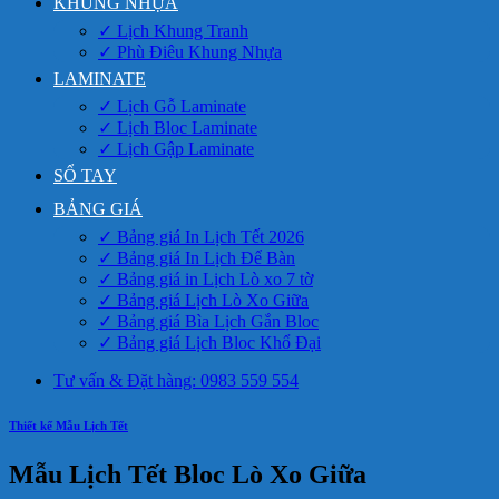
KHUNG NHỰA
✓ Lịch Khung Tranh
✓ Phù Điêu Khung Nhựa
LAMINATE
✓ Lịch Gỗ Laminate
✓ Lịch Bloc Laminate
✓ Lịch Gập Laminate
SỔ TAY
BẢNG GIÁ
✓ Bảng giá In Lịch Tết 2026
✓ Bảng giá In Lịch Để Bàn
✓ Bảng giá in Lịch Lò xo 7 tờ
✓ Bảng giá Lịch Lò Xo Giữa
✓ Bảng giá Bìa Lịch Gắn Bloc
✓ Bảng giá Lịch Bloc Khổ Đại
Tư vấn & Đặt hàng: 0983 559 554
Thiết kế Mẫu Lịch Tết
Mẫu Lịch Tết Bloc Lò Xo Giữa