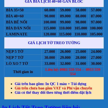
GIÁ BÌA LỊCH 40×60 GẮN BLOC
BÌA 35×50
60.000
59.000
58.000
57.000
BÌA 40×60
90.000
89.000
88.000
87.000
BÌA BẾ NỔI
100.000
99.000
98.000
97.000
BÌA DÁN NỔI
115.000
110.000
105.000
100.000
LAMINATE
120.000
115.000
110.000
105.000
GIÁ LỊCH TỜ TREO TƯỜNG
NẸP 5 TỜ
27.000
26.000
25.000
24.000
NẸP 7 TỜ
30.000
29.000
28.000
27.000
LÒ XO 7 TỜ
33.000
32.000
31.000
30.000
Liên hệ: 0983 559 554 – 0913 559
Thời gian in
554
Giá trên bao gồm: In QC 1 màu + Túi đựng
Giá trên chưa bao gồm VAT và Phí vận chuyển
Giá có thể thay đổi theo từng thời điểm đặt lịch
In Lịch Tết Treo Tường liên hệ: