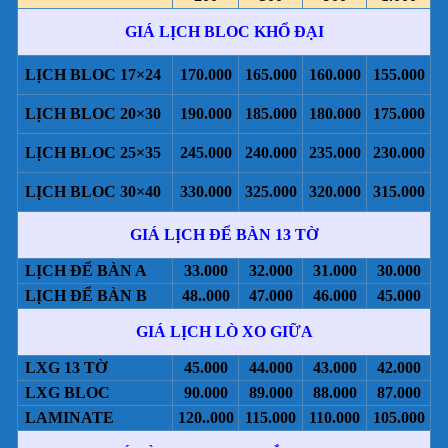
GIÁ LỊCH BLOC KHỔ ĐẠI
LỊCH BLOC 17×24
170.000
165.000
160.000
155.000
LỊCH BLOC 20×30
190.000
185.000
180.000
175.000
LỊCH BLOC 25×35
245.000
240.000
235.000
230.000
LỊCH BLOC 30×40
330.000
325.000
320.000
315.000
GIÁ LỊCH ĐỂ BÀN 13 TỜ
LỊCH ĐỂ BÀN A
33.000
32.000
31.000
30.000
LỊCH ĐỂ BÀN B
48..000
47.000
46.000
45.000
GIÁ LỊCH LÒ XO GIỮA
LXG 13 TỜ
45.000
44.000
43.000
42.000
LXG BLOC
90.000
89.000
88.000
87.000
LAMINATE
120..000
115.000
110.000
105.000