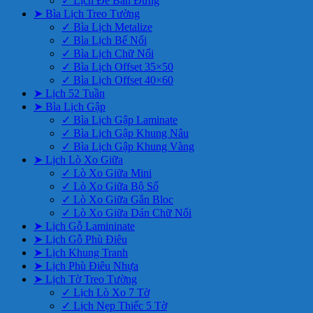
✓ Lịch Để Bàn Đứng
➤ Bìa Lịch Treo Tường
✓ Bìa Lịch Metalize
✓ Bìa Lịch Bế Nổi
✓ Bìa Lịch Chữ Nổi
✓ Bìa Lịch Offset 35×50
✓ Bìa Lịch Offset 40×60
➤ Lịch 52 Tuần
➤ Bìa Lịch Gập
✓ Bìa Lịch Gập Laminate
✓ Bìa Lịch Gập Khung Nâu
✓ Bìa Lịch Gập Khung Vàng
➤ Lịch Lò Xo Giữa
✓ Lò Xo Giữa Mini
✓ Lò Xo Giữa Bộ Số
✓ Lò Xo Giữa Gắn Bloc
✓ Lò Xo Giữa Dán Chữ Nổi
➤ Lịch Gỗ Lamininate
➤ Lịch Gỗ Phù Điêu
➤ Lịch Khung Tranh
➤ Lịch Phù Điêu Nhựa
➤ Lịch Tờ Treo Tường
✓ Lịch Lò Xo 7 Tờ
✓ Lịch Nẹp Thiếc 5 Tờ