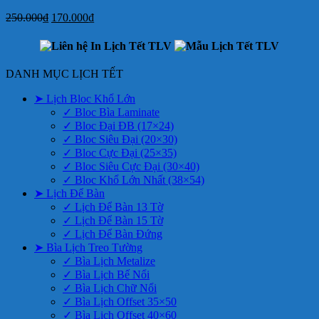
Giá
Giá
250.000
₫
170.000
₫
gốc
hiện
là:
tại
250.000₫.
là:
170.000₫.
DANH MỤC LỊCH TẾT
➤ Lịch Bloc Khổ Lớn
✓ Bloc Bìa Laminate
✓ Bloc Đại ĐB (17×24)
✓ Bloc Siêu Đại (20×30)
✓ Bloc Cực Đại (25×35)
✓ Bloc Siêu Cực Đại (30×40)
✓ Bloc Khổ Lớn Nhất (38×54)
➤ Lịch Để Bàn
✓ Lịch Để Bàn 13 Tờ
✓ Lịch Để Bàn 15 Tờ
✓ Lịch Để Bàn Đứng
➤ Bìa Lịch Treo Tường
✓ Bìa Lịch Metalize
✓ Bìa Lịch Bế Nổi
✓ Bìa Lịch Chữ Nổi
✓ Bìa Lịch Offset 35×50
✓ Bìa Lịch Offset 40×60