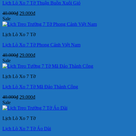
Lịch Lò Xo 7 Tờ Thuận Buồn Xuôi Gió
Giá
Giá
40.000
₫
29.000
₫
gốc
hiện
Sale
là:
tại
40.000₫.
là:
Lịch Lò Xo 7 Tờ
29.000₫.
Lịch Lò Xo 7 Tờ Phong Cảnh Việt Nam
Giá
Giá
40.000
₫
29.000
₫
gốc
hiện
Sale
là:
tại
40.000₫.
là:
Lịch Lò Xo 7 Tờ
29.000₫.
Lịch Lò Xo 7 Tờ Mã Đáo Thành Công
Giá
Giá
40.000
₫
29.000
₫
gốc
hiện
Sale
là:
tại
40.000₫.
là:
Lịch Lò Xo 7 Tờ
29.000₫.
Lịch Lò Xo 7 Tờ Áo Dài