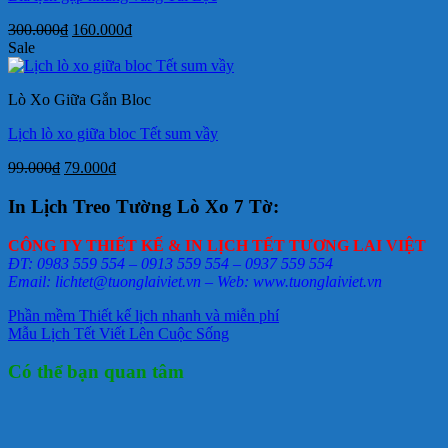
Giá
Giá
300.000
₫
160.000
₫
gốc
hiện
Sale
là:
tại
300.000₫.
là:
Lò Xo Giữa Gắn Bloc
160.000₫.
Lịch lò xo giữa bloc Tết sum vầy
Giá
Giá
99.000
₫
79.000
₫
gốc
hiện
là:
tại
In Lịch Treo Tường Lò Xo 7 Tờ:
99.000₫.
là:
79.000₫.
CÔNG TY THIẾT KẾ & IN LỊCH TẾT TƯƠNG LAI VIỆT
ĐT: 0983 559 554 – 0913 559 554 – 0937 559 554
Email: lichtet@tuonglaiviet.vn – Web: www.tuonglaiviet.vn
Phần mềm Thiết kế lịch nhanh và miễn phí
Mẫu Lịch Tết Viết Lên Cuộc Sống
Có thể bạn quan tâm