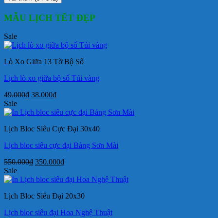
MẪU LỊCH TẾT ĐẸP
Sale
Lò Xo Giữa 13 Tờ Bộ Số
Lịch lò xo giữa bộ số Túi vàng
Giá
Giá
49.000
₫
38.000
₫
gốc
hiện
Sale
là:
tại
49.000₫.
là:
Lịch Bloc Siêu Cực Đại 30x40
38.000₫.
Lịch bloc siêu cực đại Bảng Sơn Mài
Giá
Giá
550.000
₫
350.000
₫
gốc
hiện
Sale
là:
tại
550.000₫.
là:
Lịch Bloc Siêu Đại 20x30
350.000₫.
Lịch bloc siêu đại Hoa Nghệ Thuật