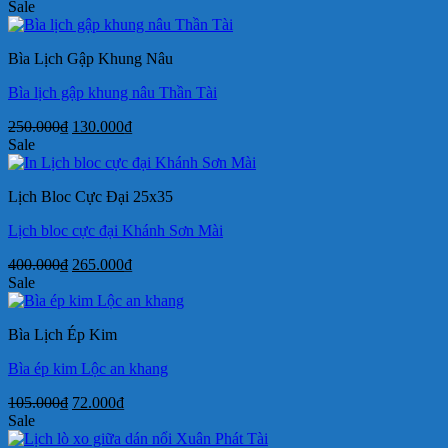
gốc
hiện
Sale
là:
tại
300.000₫.
là:
Bìa Lịch Gập Khung Nâu
175.000₫.
Bìa lịch gập khung nâu Thần Tài
Giá
Giá
250.000
₫
130.000
₫
gốc
hiện
Sale
là:
tại
250.000₫.
là:
Lịch Bloc Cực Đại 25x35
130.000₫.
Lịch bloc cực đại Khánh Sơn Mài
Giá
Giá
400.000
₫
265.000
₫
gốc
hiện
Sale
là:
tại
400.000₫.
là:
Bìa Lịch Ép Kim
265.000₫.
Bìa ép kim Lộc an khang
Giá
Giá
105.000
₫
72.000
₫
gốc
hiện
Sale
là:
tại