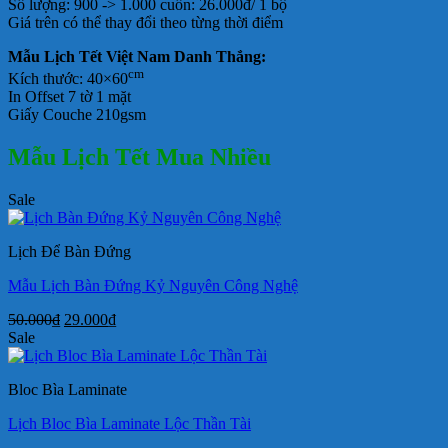
Số lượng: 900 -> 1.000 cuốn: 26.000đ/ 1 bộ
Giá trên có thể thay đổi theo từng thời điểm
Mẫu Lịch Tết Việt Nam Danh Thắng:
cm
Kích thước: 40×60
In Offset 7 tờ 1 mặt
Giấy Couche 210gsm
Mẫu Lịch Tết Mua Nhiều
Sale
Lịch Để Bàn Đứng
Mẫu Lịch Bàn Đứng Kỷ Nguyên Công Nghệ
Giá
Giá
50.000
₫
29.000
₫
gốc
hiện
Sale
là:
tại
50.000₫.
là:
Bloc Bìa Laminate
29.000₫.
Lịch Bloc Bìa Laminate Lộc Thần Tài