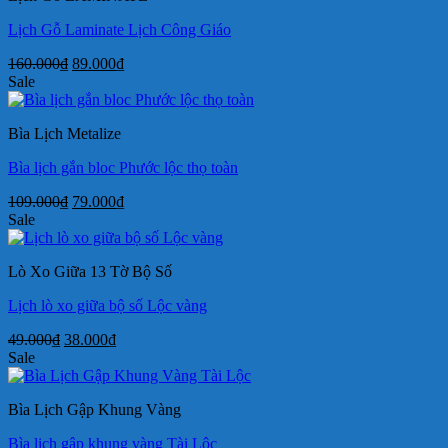
Lịch Gỗ Laminate Lịch Công Giáo
Giá
Giá
160.000
₫
89.000
₫
gốc
hiện
Sale
là:
tại
160.000₫.
là:
Bìa Lịch Metalize
89.000₫.
Bìa lịch gắn bloc Phước lộc thọ toàn
Giá
Giá
109.000
₫
79.000
₫
gốc
hiện
Sale
là:
tại
109.000₫.
là:
Lò Xo Giữa 13 Tờ Bộ Số
79.000₫.
Lịch lò xo giữa bộ số Lộc vàng
Giá
Giá
49.000
₫
38.000
₫
gốc
hiện
Sale
là:
tại
49.000₫.
là:
Bìa Lịch Gập Khung Vàng
38.000₫.
Bìa lịch gập khung vàng Tài Lộc