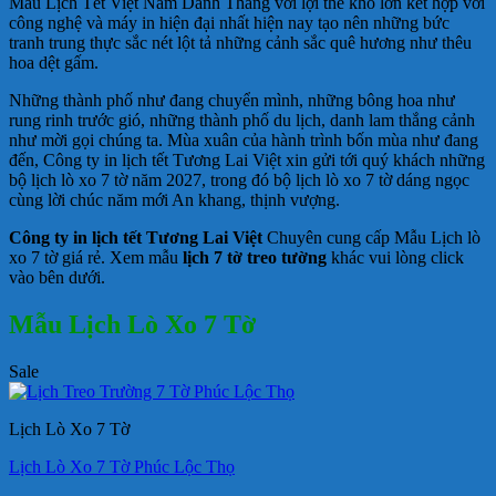
Mẫu Lịch Tết Việt Nam Danh Thắng với lợi thế khổ lớn kết hợp với
công nghệ và máy in hiện đại nhất hiện nay tạo nên những bức
tranh trung thực sắc nét lột tả những cảnh sắc quê hương như thêu
hoa dệt gấm.
Những thành phố như đang chuyển mình, những bông hoa như
rung rinh trước gió, những thành phố du lịch, danh lam thắng cảnh
như mời gọi chúng ta. Mùa xuân của hành trình bốn mùa như đang
đến, Công ty in lịch tết Tương Lai Việt xin gửi tới quý khách những
bộ lịch lò xo 7 tờ năm 2027, trong đó bộ lịch lò xo 7 tờ dáng ngọc
cùng lời chúc năm mới An khang, thịnh vượng.
Công ty in lịch tết Tương Lai Việt
Chuyên cung cấp Mẫu Lịch lò
xo 7 tờ giá rẻ. Xem mẫu
lịch 7 tờ treo tường
khác vui lòng click
vào bên dưới.
Mẫu Lịch Lò Xo 7 Tờ
Sale
Lịch Lò Xo 7 Tờ
Lịch Lò Xo 7 Tờ Phúc Lộc Thọ