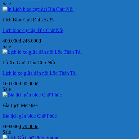
gốc
hiện
Sale
là:
tại
400.000₫.
là:
Lịch Bloc Cực Đại 25x35
245.000₫.
Lịch bloc cực đại Bìa Chữ Nổi
Giá
Giá
400.000
₫
245.000
₫
gốc
hiện
Sale
là:
tại
400.000₫.
là:
Lò Xo Giữa Dán Chữ Nổi
245.000₫.
Lịch lò xo giữa dán nổi Lộc Thần Tài
Giá
Giá
160.000
₫
90.000
₫
gốc
hiện
Sale
là:
tại
160.000₫.
là:
Bìa Lịch Metalize
90.000₫.
Bìa lịch gắn bloc Chữ Phúc
Giá
Giá
109.000
₫
79.000
₫
gốc
hiện
Sale
là:
tại