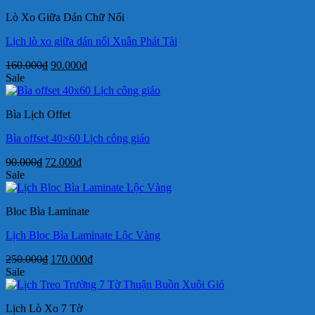
105.000₫.
là:
Lò Xo Giữa Dán Chữ Nổi
72.000₫.
Lịch lò xo giữa dán nổi Xuân Phát Tài
Giá
Giá
160.000
₫
90.000
₫
gốc
hiện
Sale
là:
tại
160.000₫.
là:
Bìa Lịch Offet
90.000₫.
Bìa offset 40×60 Lịch công giáo
Giá
Giá
90.000
₫
72.000
₫
gốc
hiện
Sale
là:
tại
90.000₫.
là:
Bloc Bìa Laminate
72.000₫.
Lịch Bloc Bìa Laminate Lộc Vàng
Giá
Giá
250.000
₫
170.000
₫
gốc
hiện
Sale
là:
tại
250.000₫.
là:
Lịch Lò Xo 7 Tờ
170.000₫.