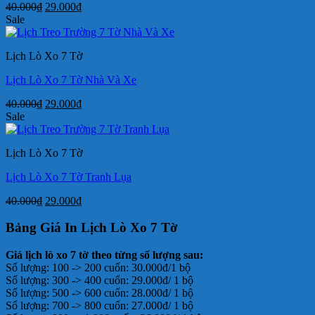
Giá
Giá
40.000
₫
29.000
₫
gốc
hiện
Sale
là:
tại
40.000₫.
là:
Lịch Lò Xo 7 Tờ
29.000₫.
Lịch Lò Xo 7 Tờ Nhà Và Xe
Giá
Giá
40.000
₫
29.000
₫
gốc
hiện
Sale
là:
tại
40.000₫.
là:
Lịch Lò Xo 7 Tờ
29.000₫.
Lịch Lò Xo 7 Tờ Tranh Lụa
Giá
Giá
40.000
₫
29.000
₫
gốc
hiện
là:
tại
Bảng Giá In Lịch Lò Xo 7 Tờ
40.000₫.
là:
29.000₫.
Giá lịch lò xo 7 tờ theo từng số lượng sau:
Số lượng: 100 -> 200 cuốn: 30.000đ/1 bộ
Số lượng: 300 -> 400 cuốn: 29.000đ/ 1 bộ
Số lượng: 500 -> 600 cuốn: 28.000đ/ 1 bộ
Số lượng: 700 -> 800 cuốn: 27.000đ/ 1 bộ