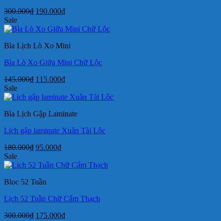
Giá
Giá
300.000
₫
190.000
₫
gốc
hiện
Sale
là:
tại
300.000₫.
là:
Bìa Lịch Lò Xo Mini
190.000₫.
Bìa Lò Xo Giữa Mini Chữ Lộc
Giá
Giá
145.000
₫
115.000
₫
gốc
hiện
Sale
là:
tại
145.000₫.
là:
Bìa Lịch Gập Laminate
115.000₫.
Lịch gập laminate Xuân Tài Lộc
Giá
Giá
180.000
₫
95.000
₫
gốc
hiện
Sale
là:
tại
180.000₫.
là:
Bloc 52 Tuần
95.000₫.
Lịch 52 Tuần Chữ Cẩm Thạch
Giá
Giá
300.000
₫
175.000
₫