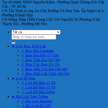
Trụ sở chính: 950/9 Nguyễn Kiệm - Phường Hạnh Thông (Gò Vấp
Cũ) - TP. HCM
CN Tây Ninh (Long An Cũ): Đường Võ Duy Tạo, Ấp Ngãi Lợi A,
Phường Khánh Hậu
CN Đồng Tháp (Tiền Giang Cũ): 554 Nguyễn Tri Phương (Chợ
Thạnh Trị) - Phường Mỹ Tho
Tìm
kiếm:
➤ Lịch Bloc Khổ Lớn
✓ Bloc Bìa Laminate
✓ Bloc Đại ĐB (17×24)
✓ Bloc Siêu Đại (20×30)
✓ Bloc Cực Đại (25×35)
✓ Bloc Siêu Cực Đại (30×40)
✓ Bloc Khổ Lớn Nhất (38×54)
➤ Lịch Để Bàn
✓ Lịch Để Bàn 13 Tờ
✓ Lịch Để Bàn 15 Tờ
✓ Lịch Để Bàn Đứng
➤ Bìa Lịch Treo Tường
✓ Bìa Lịch Metalize
✓ Bìa Lịch Bế Nổi