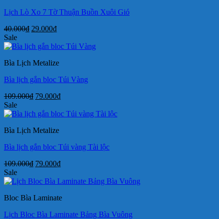
Lịch Lò Xo 7 Tờ Thuận Buồn Xuôi Gió
Giá
Giá
40.000
₫
29.000
₫
gốc
hiện
Sale
là:
tại
40.000₫.
là:
Bìa Lịch Metalize
29.000₫.
Bìa lịch gắn bloc Túi Vàng
Giá
Giá
109.000
₫
79.000
₫
gốc
hiện
Sale
là:
tại
109.000₫.
là:
Bìa Lịch Metalize
79.000₫.
Bìa lịch gắn bloc Túi vàng Tài lộc
Giá
Giá
109.000
₫
79.000
₫
gốc
hiện
Sale
là:
tại
109.000₫.
là:
Bloc Bìa Laminate
79.000₫.
Lịch Bloc Bìa Laminate Bảng Bìa Vuông