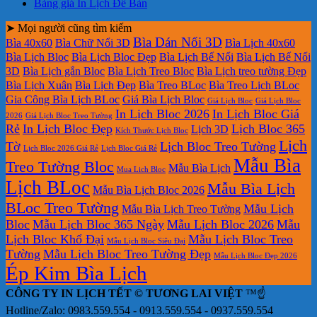
Lịch
In
bộ
rẻ
Để
lịch
ở
in
có
bình
Không
luận
Bảng giá In Lịch Để Bàn
Laminate
lịch
số
Bàn
ở
bloc
Bảng
lịch
bình
luận
có
ở
bloc
2027
Bảng
hiện
báo
tết
➤ Mọi người cũng tìm kiếm
luận
bình
ở
Mẫu
tại
giá
nay
giá
tại
Bìa Dán Nổi 3D
luận
Bìa 40x60
Bìa Chữ Nổi 3D
Bìa Lịch 40x60
In
Lịch
tphcm
ở
Lịch
Lịch
tphcm
Bìa Lịch Bloc
Bìa Lịch Bloc Đẹp
Bìa Lịch Bế Nổi
Bìa Lịch Bế Nổi
lịch
Tết
Bảng
Bloc
Treo
3D
Bìa Lịch gắn Bloc
Bìa Lịch Treo Bloc
Bìa Lịch treo tường Đẹp
Bloc
TLV
giá
Khổ
Tường
Bìa Lịch Xuân
Bìa Lịch Đẹp
Bìa Treo BLoc
Bìa Treo Lịch BLoc
đẹp
In
Đại
Gia Công Bìa Lịch BLoc
Giá Bìa Lịch Bloc
Giá Lịch Bloc
Giá Lịch Bloc
Lịch
In Lịch Bloc 2026
In Lịch Bloc Giá
Để
2026
Giá Lịch Bloc Treo Tường
Rẻ
In Lịch Bloc Đẹp
Lịch Bloc 365
Lịch 3D
Bàn
Kích Thước Lịch Bloc
Lịch
Tờ
Lịch Bloc Treo Tường
Lịch Bloc 2026 Giá Rẻ
Lịch Bloc Giá Rẻ
Mẫu Bìa
Treo Tường Bloc
Mẫu Bìa Lịch
Mua Lich Bloc
Lịch BLoc
Mẫu Bìa Lịch
Mẫu Bìa Lịch Bloc 2026
BLoc Treo Tường
Mẫu Lịch
Mẫu Bìa Lịch Treo Tường
Bloc
Mẫu Lịch Bloc 365 Ngày
Mẫu Lịch Bloc 2026
Mẫu
Lịch Bloc Khổ Đại
Mẫu Lịch Bloc Treo
Mẫu Lịch Bloc Siêu Đại
Tường
Mẫu Lịch Bloc Treo Tường Đẹp
Mẫu Lịch Bloc Đẹp 2026
Ép Kim Bìa Lịch
CÔNG TY IN LỊCH TẾT © TƯƠNG LAI VIỆT
™☝️
Hotline/Zalo: 0983.559.554 - 0913.559.554 - 0937.559.554