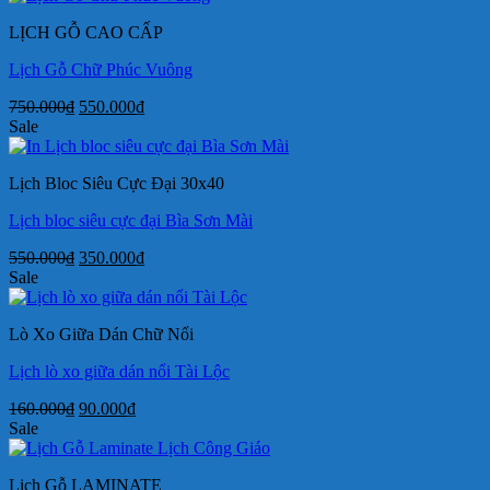
109.000₫.
là:
LỊCH GỖ CAO CẤP
79.000₫.
Lịch Gỗ Chữ Phúc Vuông
Giá
Giá
750.000
₫
550.000
₫
gốc
hiện
Sale
là:
tại
750.000₫.
là:
Lịch Bloc Siêu Cực Đại 30x40
550.000₫.
Lịch bloc siêu cực đại Bìa Sơn Mài
Giá
Giá
550.000
₫
350.000
₫
gốc
hiện
Sale
là:
tại
550.000₫.
là:
Lò Xo Giữa Dán Chữ Nổi
350.000₫.
Lịch lò xo giữa dán nổi Tài Lộc
Giá
Giá
160.000
₫
90.000
₫
gốc
hiện
Sale
là:
tại
160.000₫.
là:
Lịch Gỗ LAMINATE
90.000₫.