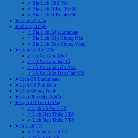
✓ Bìa Lịch Chữ Nổi
✓ Bìa Lịch Offset 35×50
✓ Bìa Lịch Offset 40×60
➤ Lịch 52 Tuần
➤ Bìa Lịch Gập
✓ Bìa Lịch Gập Laminate
✓ Bìa Lịch Gập Khung Nâu
✓ Bìa Lịch Gập Khung Vàng
➤ Lịch Lò Xo Giữa
✓ Lò Xo Giữa Mini
✓ Lò Xo Giữa Bộ Số
✓ Lò Xo Giữa Gắn Bloc
✓ Lò Xo Giữa Dán Chữ Nổi
➤ Lịch Gỗ Lamininate
➤ Lịch Gỗ Phù Điêu
➤ Lịch Khung Tranh
➤ Lịch Phù Điêu Nhựa
➤ Lịch Tờ Treo Tường
✓ Lịch Lò Xo 7 Tờ
✓ Lịch Nẹp Thiếc 5 Tờ
✓ Lịch Nẹp Thiếc 7 Tờ
➤ In Lịch Tết
✓ Tìm hiểu Lịch Tết
✓ Mẫu Lịch Tết