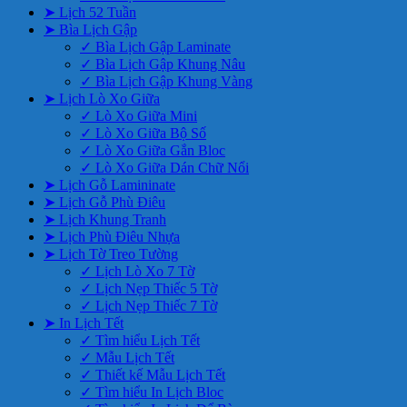
➤ Lịch 52 Tuần
➤ Bìa Lịch Gập
✓ Bìa Lịch Gập Laminate
✓ Bìa Lịch Gập Khung Nâu
✓ Bìa Lịch Gập Khung Vàng
➤ Lịch Lò Xo Giữa
✓ Lò Xo Giữa Mini
✓ Lò Xo Giữa Bộ Số
✓ Lò Xo Giữa Gắn Bloc
✓ Lò Xo Giữa Dán Chữ Nổi
➤ Lịch Gỗ Lamininate
➤ Lịch Gỗ Phù Điêu
➤ Lịch Khung Tranh
➤ Lịch Phù Điêu Nhựa
➤ Lịch Tờ Treo Tường
✓ Lịch Lò Xo 7 Tờ
✓ Lịch Nẹp Thiếc 5 Tờ
✓ Lịch Nẹp Thiếc 7 Tờ
➤ In Lịch Tết
✓ Tìm hiểu Lịch Tết
✓ Mẫu Lịch Tết
✓ Thiết kế Mẫu Lịch Tết
✓ Tìm hiểu In Lịch Bloc