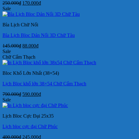
Giá
Giá
250.000
₫
170.000
₫
gốc
hiện
Sale
là:
tại
250.000₫.
là:
Bìa Lịch Chữ Nổi
170.000₫.
Bìa Lịch Bloc Dán Nổi 3D Chữ Tàu
Giá
Giá
145.000
₫
88.000
₫
gốc
hiện
Sale
là:
tại
Chữ Cẩm Thạch
145.000₫.
là:
88.000₫.
Bloc Khổ Lớn Nhất (38×54)
Lịch Bloc khổ lớn 38×54 Chữ Cẩm Thạch
Giá
Giá
790.000
₫
590.000
₫
gốc
hiện
Sale
là:
tại
790.000₫.
là:
Lịch Bloc Cực Đại 25x35
590.000₫.
Lịch bloc cực đại Chữ Phúc
Giá
Giá
400.000
₫
245.000
₫