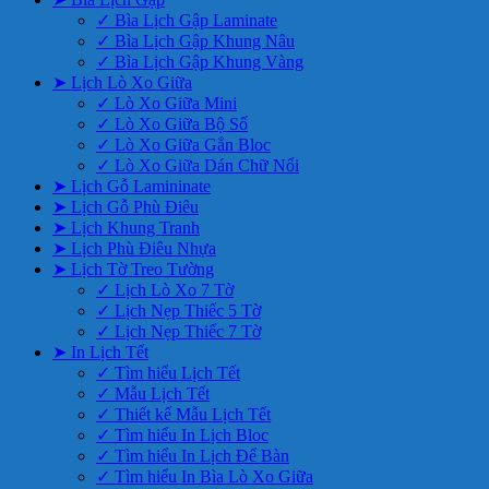
✓ Bìa Lịch Gập Laminate
✓ Bìa Lịch Gập Khung Nâu
✓ Bìa Lịch Gập Khung Vàng
➤ Lịch Lò Xo Giữa
✓ Lò Xo Giữa Mini
✓ Lò Xo Giữa Bộ Số
✓ Lò Xo Giữa Gắn Bloc
✓ Lò Xo Giữa Dán Chữ Nổi
➤ Lịch Gỗ Lamininate
➤ Lịch Gỗ Phù Điêu
➤ Lịch Khung Tranh
➤ Lịch Phù Điêu Nhựa
➤ Lịch Tờ Treo Tường
✓ Lịch Lò Xo 7 Tờ
✓ Lịch Nẹp Thiếc 5 Tờ
✓ Lịch Nẹp Thiếc 7 Tờ
➤ In Lịch Tết
✓ Tìm hiểu Lịch Tết
✓ Mẫu Lịch Tết
✓ Thiết kế Mẫu Lịch Tết
✓ Tìm hiểu In Lịch Bloc
✓ Tìm hiểu In Lịch Để Bàn
✓ Tìm hiểu In Bìa Lò Xo Giữa