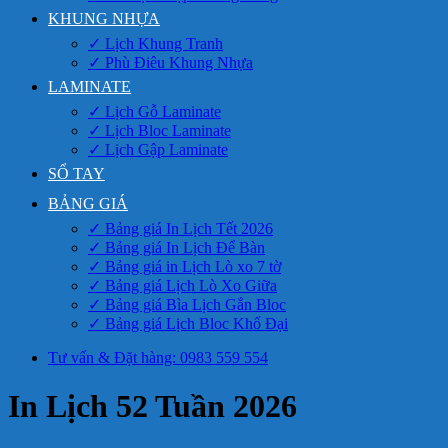
KHUNG NHỰA
✓ Lịch Khung Tranh
✓ Phù Điêu Khung Nhựa
LAMINATE
✓ Lịch Gỗ Laminate
✓ Lịch Bloc Laminate
✓ Lịch Gập Laminate
SỔ TAY
BẢNG GIÁ
✓ Bảng giá In Lịch Tết 2026
✓ Bảng giá In Lịch Để Bàn
✓ Bảng giá in Lịch Lò xo 7 tờ
✓ Bảng giá Lịch Lò Xo Giữa
✓ Bảng giá Bìa Lịch Gắn Bloc
✓ Bảng giá Lịch Bloc Khổ Đại
Tư vấn & Đặt hàng: 0983 559 554
In Lịch 52 Tuần 2026