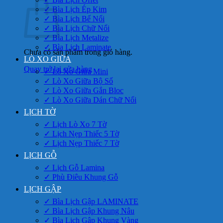
✓ Bìa Lịch Ép Kim
✓ Bìa Lịch Bế Nổi
✓ Bìa Lịch Chữ Nổi
✓ Bìa Lịch Metalize
✓ Bìa Lịch Laminate
Chưa có sản phẩm trong giỏ hàng.
LÒ XO GIỮA
Quay trở lại cửa hàng
✓ Lò Xo Giữa Mini
✓ Lò Xo Giữa Bộ Số
✓ Lò Xo Giữa Gắn Bloc
✓ Lò Xo Giữa Dán Chữ Nổi
LỊCH TỜ
✓ Lịch Lò Xo 7 Tờ
✓ Lịch Nẹp Thiếc 5 Tờ
✓ Lịch Nẹp Thiếc 7 Tờ
LỊCH GỖ
✓ Lịch Gỗ Lamina
✓ Phù Điêu Khung Gỗ
LỊCH GẬP
✓ Bìa Lịch Gập LAMINATE
✓ Bìa Lịch Gập Khung Nâu
✓ Bìa Lịch Gập Khung Vàng