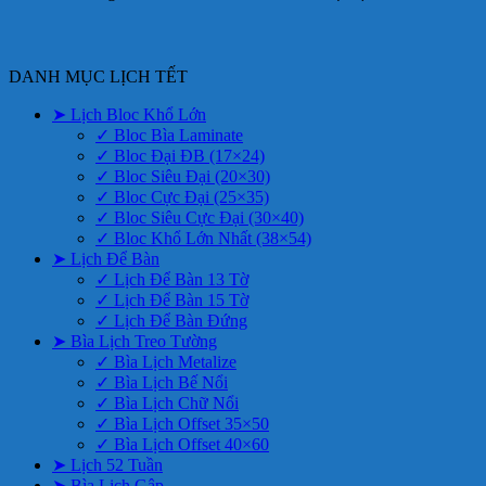
DANH MỤC LỊCH TẾT
➤ Lịch Bloc Khổ Lớn
✓ Bloc Bìa Laminate
✓ Bloc Đại ĐB (17×24)
✓ Bloc Siêu Đại (20×30)
✓ Bloc Cực Đại (25×35)
✓ Bloc Siêu Cực Đại (30×40)
✓ Bloc Khổ Lớn Nhất (38×54)
➤ Lịch Để Bàn
✓ Lịch Để Bàn 13 Tờ
✓ Lịch Để Bàn 15 Tờ
✓ Lịch Để Bàn Đứng
➤ Bìa Lịch Treo Tường
✓ Bìa Lịch Metalize
✓ Bìa Lịch Bế Nổi
✓ Bìa Lịch Chữ Nổi
✓ Bìa Lịch Offset 35×50
✓ Bìa Lịch Offset 40×60
➤ Lịch 52 Tuần
➤ Bìa Lịch Gập