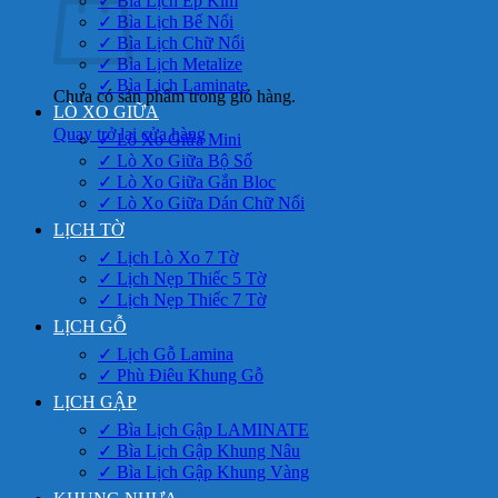
✓ Bìa Lịch Ép Kim
✓ Bìa Lịch Bế Nổi
✓ Bìa Lịch Chữ Nổi
✓ Bìa Lịch Metalize
✓ Bìa Lịch Laminate
Chưa có sản phẩm trong giỏ hàng.
LÒ XO GIỮA
Quay trở lại cửa hàng
✓ Lò Xo Giữa Mini
✓ Lò Xo Giữa Bộ Số
✓ Lò Xo Giữa Gắn Bloc
✓ Lò Xo Giữa Dán Chữ Nổi
LỊCH TỜ
✓ Lịch Lò Xo 7 Tờ
✓ Lịch Nẹp Thiếc 5 Tờ
✓ Lịch Nẹp Thiếc 7 Tờ
LỊCH GỖ
✓ Lịch Gỗ Lamina
✓ Phù Điêu Khung Gỗ
LỊCH GẬP
✓ Bìa Lịch Gập LAMINATE
✓ Bìa Lịch Gập Khung Nâu
✓ Bìa Lịch Gập Khung Vàng