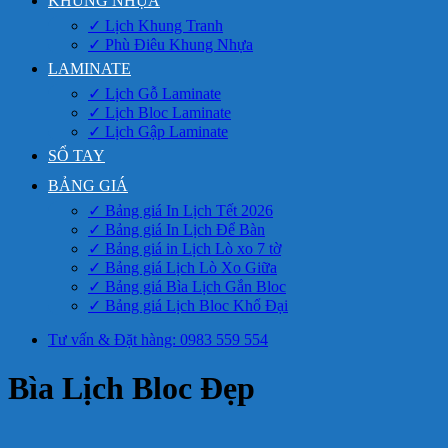
KHUNG NHỰA
✓ Lịch Khung Tranh
✓ Phù Điêu Khung Nhựa
LAMINATE
✓ Lịch Gỗ Laminate
✓ Lịch Bloc Laminate
✓ Lịch Gập Laminate
SỔ TAY
BẢNG GIÁ
✓ Bảng giá In Lịch Tết 2026
✓ Bảng giá In Lịch Để Bàn
✓ Bảng giá in Lịch Lò xo 7 tờ
✓ Bảng giá Lịch Lò Xo Giữa
✓ Bảng giá Bìa Lịch Gắn Bloc
✓ Bảng giá Lịch Bloc Khổ Đại
Tư vấn & Đặt hàng: 0983 559 554
Bìa Lịch Bloc Đẹp