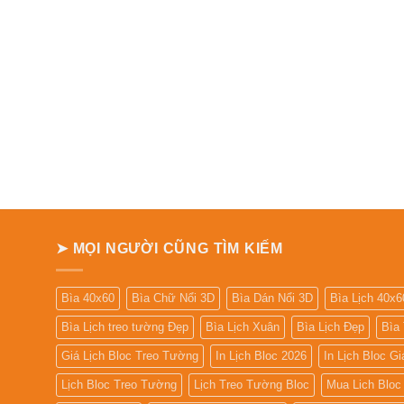
➤ MỌI NGƯỜI CŨNG TÌM KIẾM
Bìa 40x60
Bìa Chữ Nổi 3D
Bìa Dán Nổi 3D
Bìa Lịch 40x6
Bìa Lịch treo tường Đẹp
Bìa Lịch Xuân
Bìa Lịch Đẹp
Bìa
Giá Lịch Bloc Treo Tường
In Lịch Bloc 2026
In Lịch Bloc G
Lịch Bloc Treo Tường
Lịch Treo Tường Bloc
Mua Lich Bloc