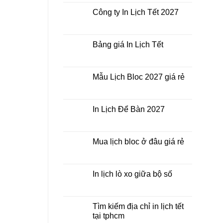
bình
Lịch
luận
Công ty In Lịch Tết 2027
Tết
ở
giá
In
Không
rẻ
Lịch
có
nhất
Tết
bình
thời
ở
luận
Bảng giá In Lịch Tết
điểm
đâu
ở
nào?
giá
Công
Không
rẻ?
ty
có
In
bình
Lịch
luận
Mẫu Lịch Bloc 2027 giá rẻ
Tết
ở
2027
Bảng
Không
giá
có
In
bình
Lịch
luận
In Lịch Để Bàn 2027
Tết
ở
Mẫu
Không
Lịch
có
Bloc
bình
2027
luận
Mua lịch bloc ở đâu giá rẻ
giá
ở
rẻ
In
Không
Lịch
có
Để
bình
Bàn
luận
In lịch lò xo giữa bộ số
2027
ở
Mua
Không
lịch
có
bloc
bình
ở
luận
Tìm kiếm địa chỉ in lịch tết
đâu
ở
tại tphcm
giá
In
rẻ
lịch