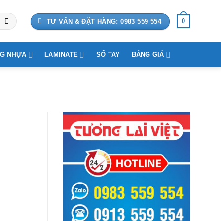
0
TƯ VẤN & ĐẶT HÀNG: 0983 559 554
G NHỰA
LAMINATE
SỔ TAY
BẢNG GIÁ