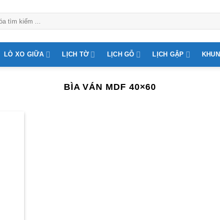
LÒ XO GIỮA
LỊCH TỜ
LỊCH GỖ
LỊCH GẬP
KHUN
BÌA VÁN MDF 40×60