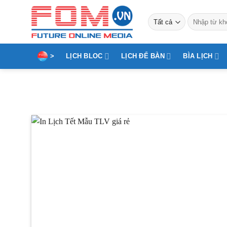
Bỏ
Tìm
qua
kiếm:
nội
dung
>
LỊCH BLOC
LỊCH ĐỂ BÀN
BÌA LỊCH