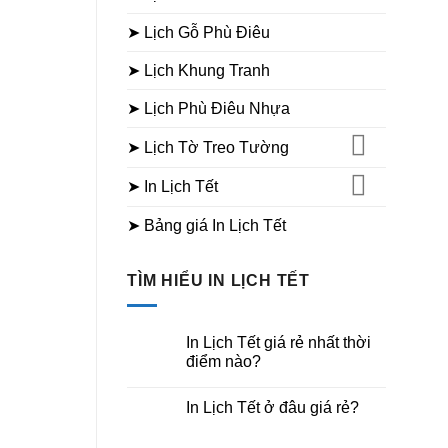
➤ Lịch Gỗ Phù Điêu
➤ Lịch Khung Tranh
➤ Lịch Phù Điêu Nhựa
➤ Lịch Tờ Treo Tường
➤ In Lịch Tết
➤ Bảng giá In Lịch Tết
TÌM HIỂU IN LỊCH TẾT
In Lịch Tết giá rẻ nhất thời
điểm nào?
Không
có
In Lịch Tết ở đâu giá rẻ?
bình
luận
Không
ở
có
In