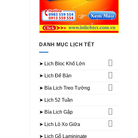
DANH MỤC LỊCH TẾT
➤ Lịch Bloc Khổ Lớn
➤ Lịch Để Bàn
➤ Bìa Lịch Treo Tường
➤ Lịch 52 Tuần
➤ Bìa Lịch Gập
➤ Lịch Lò Xo Giữa
➤ Lịch Gỗ Lamininate