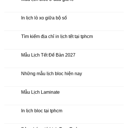
giá
ở
rẻ
In
Không
Lịch
có
Để
bình
Bàn
luận
In lịch lò xo giữa bộ số
2027
ở
Mua
Không
lịch
có
bloc
bình
ở
luận
Tìm kiếm địa chỉ in lịch tết tại tphcm
đâu
ở
giá
In
Không
rẻ
lịch
có
lò
bình
xo
luận
Mẫu Lịch Tết Để Bàn 2027
giữa
ở
bộ
Tìm
Không
số
kiếm
có
địa
bình
chỉ
luận
Những mẫu lịch bloc hiện nay
in
ở
lịch
Mẫu
Không
tết
Lịch
có
tại
Tết
bình
tphcm
Để
luận
Mẫu Lịch Laminate
Bàn
ở
2027
Những
Không
mẫu
có
lịch
bình
bloc
luận
In lịch bloc tại tphcm
hiện
ở
nay
Mẫu
Không
Lịch
có
Laminate
bình
luận