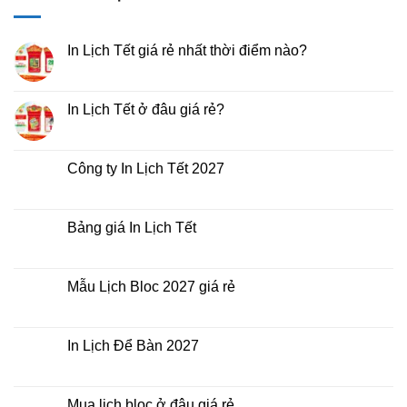
In Lịch Tết giá rẻ nhất thời điểm nào?
Không
có
bình
luận
In Lịch Tết ở đâu giá rẻ?
ở
In
Không
Lịch
có
Tết
bình
giá
luận
Công ty In Lịch Tết 2027
rẻ
ở
nhất
In
Không
thời
Lịch
có
điểm
Tết
bình
nào?
ở
luận
Bảng giá In Lịch Tết
đâu
ở
giá
Công
Không
rẻ?
ty
có
In
bình
Lịch
luận
Mẫu Lịch Bloc 2027 giá rẻ
Tết
ở
2027
Bảng
Không
giá
có
In
bình
Lịch
luận
In Lịch Để Bàn 2027
Tết
ở
Mẫu
Không
Lịch
có
Bloc
bình
2027
luận
Mua lịch bloc ở đâu giá rẻ