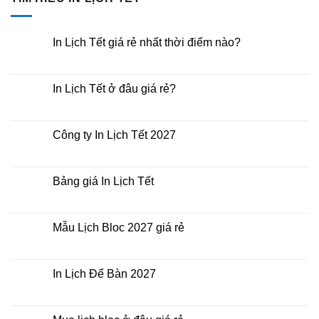
In Lịch Tết giá rẻ nhất thời điểm nào?
Không
có
bình
luận
In Lịch Tết ở đâu giá rẻ?
ở
In
Không
Lịch
có
Tết
bình
giá
luận
Công ty In Lịch Tết 2027
rẻ
ở
nhất
In
Không
thời
Lịch
có
điểm
Tết
bình
nào?
ở
luận
Bảng giá In Lịch Tết
đâu
ở
giá
Công
Không
rẻ?
ty
có
In
bình
Lịch
luận
Mẫu Lịch Bloc 2027 giá rẻ
Tết
ở
2027
Bảng
Không
giá
có
In
bình
Lịch
luận
In Lịch Để Bàn 2027
Tết
ở
Mẫu
Không
Lịch
có
Bloc
bình
2027
luận