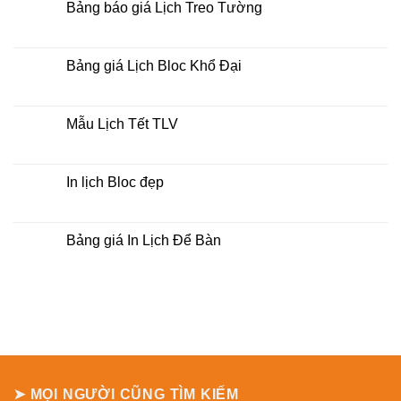
luận
Bảng báo giá Lịch Treo Tường
ở
In
Không
lịch
có
bloc
bình
tại
luận
Bảng giá Lịch Bloc Khổ Đại
tphcm
ở
Bảng
Không
báo
có
giá
bình
Lịch
luận
Mẫu Lịch Tết TLV
Treo
ở
Tường
Bảng
Không
giá
có
Lịch
bình
Bloc
luận
In lịch Bloc đẹp
Khổ
ở
Đại
Mẫu
Không
Lịch
có
Tết
bình
TLV
luận
Bảng giá In Lịch Để Bàn
ở
In
Không
lịch
có
Bloc
bình
đẹp
luận
ở
Bảng
giá
In
Lịch
Để
Bàn
➤ MỌI NGƯỜI CŨNG TÌM KIẾM