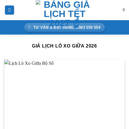
Bỏ
0
qua
nội
dung
TƯ VẤN & ĐẶT HÀNG: 0983 559 554
GIÁ LỊCH LÒ XO GIỮA 2026