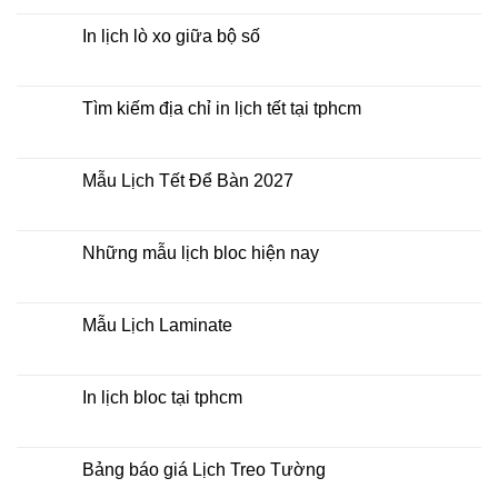
Lịch
có
Để
bình
Bàn
luận
In lịch lò xo giữa bộ số
2027
ở
Mua
Không
lịch
có
bloc
bình
ở
luận
Tìm kiếm địa chỉ in lịch tết tại tphcm
đâu
ở
giá
In
Không
rẻ
lịch
có
lò
bình
xo
luận
Mẫu Lịch Tết Để Bàn 2027
giữa
ở
bộ
Tìm
Không
số
kiếm
có
địa
bình
chỉ
luận
Những mẫu lịch bloc hiện nay
in
ở
lịch
Mẫu
Không
tết
Lịch
có
tại
Tết
bình
tphcm
Để
luận
Mẫu Lịch Laminate
Bàn
ở
2027
Những
Không
mẫu
có
lịch
bình
bloc
luận
In lịch bloc tại tphcm
hiện
ở
nay
Mẫu
Không
Lịch
có
Laminate
bình
luận
Bảng báo giá Lịch Treo Tường
ở
In
Không