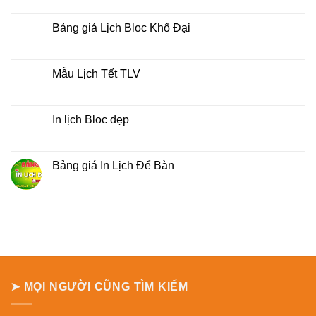
lịch
có
bloc
bình
tại
luận
Bảng giá Lịch Bloc Khổ Đại
tphcm
ở
Bảng
Không
báo
có
giá
bình
Lịch
luận
Mẫu Lịch Tết TLV
Treo
ở
Tường
Bảng
Không
giá
có
Lịch
bình
Bloc
luận
In lịch Bloc đẹp
Khổ
ở
Đại
Mẫu
Không
Lịch
có
Tết
bình
TLV
luận
Bảng giá In Lịch Để Bàn
ở
In
Không
lịch
có
Bloc
bình
đẹp
luận
ở
Bảng
giá
In
Lịch
Để
Bàn
➤ MỌI NGƯỜI CŨNG TÌM KIẾM