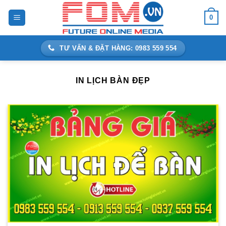
Bỏ
0
qua
nội
dung
TƯ VẤN & ĐẶT HÀNG: 0983 559 554
IN LỊCH BÀN ĐẸP