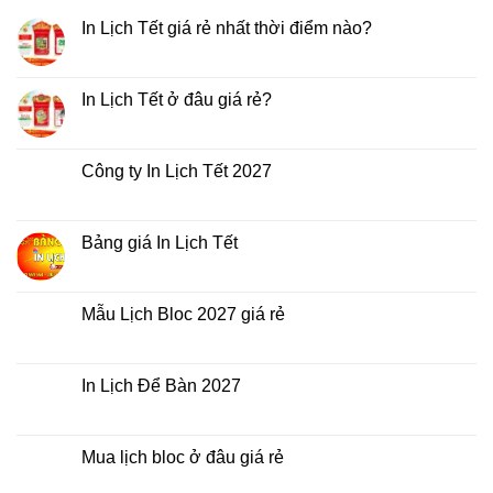
In Lịch Tết giá rẻ nhất thời điểm nào?
Không
có
bình
luận
In Lịch Tết ở đâu giá rẻ?
ở
In
Không
Lịch
có
Tết
bình
giá
luận
Công ty In Lịch Tết 2027
rẻ
ở
nhất
In
Không
thời
Lịch
có
điểm
Tết
bình
nào?
ở
luận
Bảng giá In Lịch Tết
đâu
ở
giá
Công
Không
rẻ?
ty
có
In
bình
Lịch
luận
Mẫu Lịch Bloc 2027 giá rẻ
Tết
ở
2027
Bảng
Không
giá
có
In
bình
Lịch
luận
In Lịch Để Bàn 2027
Tết
ở
Mẫu
Không
Lịch
có
Bloc
bình
2027
luận
Mua lịch bloc ở đâu giá rẻ
giá
ở
rẻ
In
Không