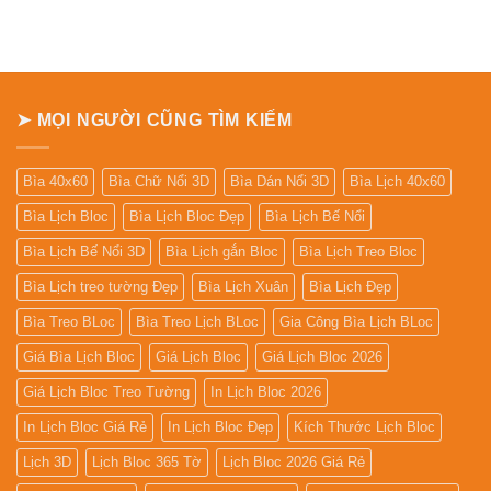
ở
Bảng
giá
In
Lịch
Để
Bàn
➤ MỌI NGƯỜI CŨNG TÌM KIẾM
Bìa 40x60
Bìa Chữ Nổi 3D
Bìa Dán Nổi 3D
Bìa Lịch 40x60
Bìa Lịch Bloc
Bìa Lịch Bloc Đẹp
Bìa Lịch Bế Nổi
Bìa Lịch Bế Nổi 3D
Bìa Lịch gắn Bloc
Bìa Lịch Treo Bloc
Bìa Lịch treo tường Đẹp
Bìa Lịch Xuân
Bìa Lịch Đẹp
Bìa Treo BLoc
Bìa Treo Lịch BLoc
Gia Công Bìa Lịch BLoc
Giá Bìa Lịch Bloc
Giá Lịch Bloc
Giá Lịch Bloc 2026
Giá Lịch Bloc Treo Tường
In Lịch Bloc 2026
In Lịch Bloc Giá Rẻ
In Lịch Bloc Đẹp
Kích Thước Lịch Bloc
Lịch 3D
Lịch Bloc 365 Tờ
Lịch Bloc 2026 Giá Rẻ