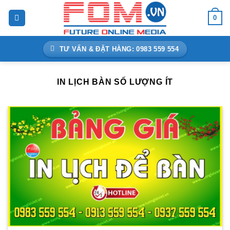
Bỏ
0
qua
nội
dung
TƯ VẤN & ĐẶT HÀNG: 0983 559 554
IN LỊCH BÀN SỐ LƯỢNG ÍT