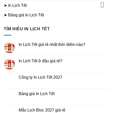
➤ In Lịch Tết
➤ Bảng giá In Lịch Tết
TÌM HIỂU IN LỊCH TẾT
In Lịch Tết giá rẻ nhất thời điểm nào?
Không
có
bình
luận
In Lịch Tết ở đâu giá rẻ?
ở
In
Không
Lịch
có
Tết
bình
giá
luận
Công ty In Lịch Tết 2027
rẻ
ở
nhất
In
Không
thời
Lịch
có
điểm
Tết
bình
nào?
ở
luận
Bảng giá In Lịch Tết
đâu
ở
giá
Công
Không
rẻ?
ty
có
In
bình
Lịch
luận
Mẫu Lịch Bloc 2027 giá rẻ
Tết
ở