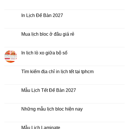
2027
Bảng
Không
giá
có
In
bình
Lịch
luận
In Lịch Để Bàn 2027
Tết
ở
Mẫu
Không
Lịch
có
Bloc
bình
2027
luận
Mua lịch bloc ở đâu giá rẻ
giá
ở
rẻ
In
Không
Lịch
có
Để
bình
Bàn
luận
In lịch lò xo giữa bộ số
2027
ở
Mua
Không
lịch
có
bloc
bình
ở
luận
Tìm kiếm địa chỉ in lịch tết tại tphcm
đâu
ở
giá
In
Không
rẻ
lịch
có
lò
bình
xo
luận
Mẫu Lịch Tết Để Bàn 2027
giữa
ở
bộ
Tìm
Không
số
kiếm
có
địa
bình
chỉ
luận
Những mẫu lịch bloc hiện nay
in
ở
lịch
Mẫu
Không
tết
Lịch
có
tại
Tết
bình
tphcm
Để
luận
Mẫu Lịch Laminate