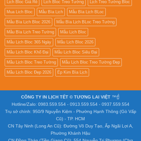
Lịch Bloc Giá Rẻ
Lịch Bloc Treo Tường
Lịch Treo Tường Bloc
Mua Lich Bloc
Mẫu Bìa Lịch
Mẫu Bìa Lịch BLoc
Mẫu Bìa Lịch Bloc 2026
Mẫu Bìa Lịch BLoc Treo Tường
Mẫu Bìa Lịch Treo Tường
Mẫu Lịch Bloc
Mẫu Lịch Bloc 365 Ngày
Mẫu Lịch Bloc 2026
Mẫu Lịch Bloc Khổ Đại
Mẫu Lịch Bloc Siêu Đại
Mẫu Lịch Bloc Treo Tường
Mẫu Lịch Bloc Treo Tường Đẹp
Mẫu Lịch Bloc Đẹp 2026
Ép Kim Bìa Lịch
CÔNG TY IN LỊCH TẾT © TƯƠNG LAI VIỆT
™☝️
Hotline/Zalo: 0983.559.554 - 0913.559.554 - 0937.559.554
Trụ sở chính: 950/9 Nguyễn Kiệm - Phường Hạnh Thông (Gò Vấp
Cũ) - TP. HCM
CN Tây Ninh (Long An Cũ): Đường Võ Duy Tạo, Ấp Ngãi Lợi A,
Phường Khánh Hậu
CN Đồng Tháp (Tiền Giang Cũ): 554 Nguyễn Tri Phương (Chợ