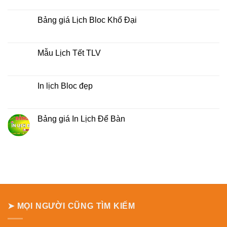
lịch
có
bloc
bình
tại
luận
Bảng giá Lịch Bloc Khổ Đại
tphcm
ở
Bảng
Không
báo
có
giá
bình
Lịch
luận
Mẫu Lịch Tết TLV
Treo
ở
Tường
Bảng
Không
giá
có
Lịch
bình
Bloc
luận
In lịch Bloc đẹp
Khổ
ở
Đại
Mẫu
Không
Lịch
có
Tết
bình
TLV
luận
Bảng giá In Lịch Để Bàn
ở
In
Không
lịch
có
Bloc
bình
đẹp
luận
ở
Bảng
giá
In
Lịch
Để
Bàn
➤ MỌI NGƯỜI CŨNG TÌM KIẾM