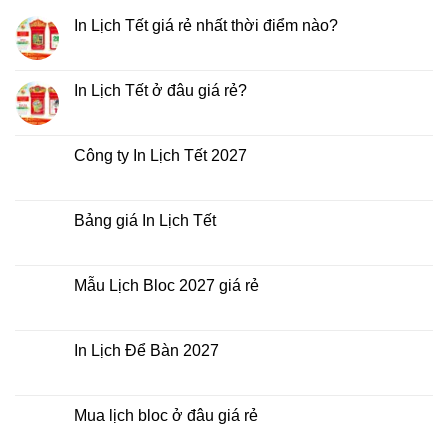
In Lịch Tết giá rẻ nhất thời điểm nào?
Không
có
bình
luận
In Lịch Tết ở đâu giá rẻ?
ở
In
Không
Lịch
có
Tết
bình
giá
luận
Công ty In Lịch Tết 2027
rẻ
ở
nhất
In
Không
thời
Lịch
có
điểm
Tết
bình
nào?
ở
luận
Bảng giá In Lịch Tết
đâu
ở
giá
Công
Không
rẻ?
ty
có
In
bình
Lịch
luận
Mẫu Lịch Bloc 2027 giá rẻ
Tết
ở
2027
Bảng
Không
giá
có
In
bình
Lịch
luận
In Lịch Để Bàn 2027
Tết
ở
Mẫu
Không
Lịch
có
Bloc
bình
2027
luận
Mua lịch bloc ở đâu giá rẻ
giá
ở
rẻ
In
Không