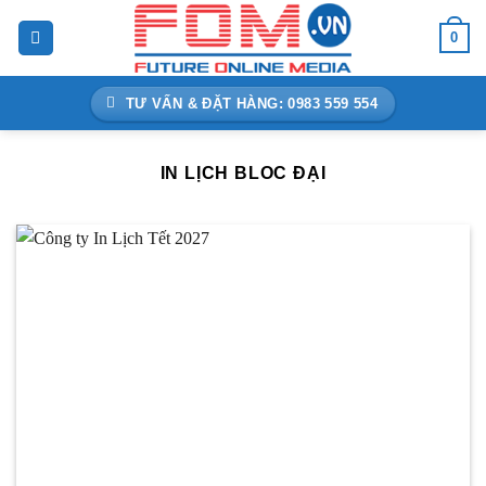
Bỏ
0
qua
nội
dung
TƯ VẤN & ĐẶT HÀNG: 0983 559 554
IN LỊCH BLOC ĐẠI