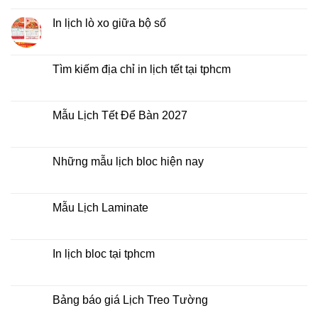
Lịch
có
Để
bình
Bàn
luận
In lịch lò xo giữa bộ số
2027
ở
Mua
Không
lịch
có
bloc
bình
ở
luận
Tìm kiếm địa chỉ in lịch tết tại tphcm
đâu
ở
giá
In
Không
rẻ
lịch
có
lò
bình
xo
luận
Mẫu Lịch Tết Để Bàn 2027
giữa
ở
bộ
Tìm
Không
số
kiếm
có
địa
bình
chỉ
luận
Những mẫu lịch bloc hiện nay
in
ở
lịch
Mẫu
Không
tết
Lịch
có
tại
Tết
bình
tphcm
Để
luận
Mẫu Lịch Laminate
Bàn
ở
2027
Những
Không
mẫu
có
lịch
bình
bloc
luận
In lịch bloc tại tphcm
hiện
ở
nay
Mẫu
Không
Lịch
có
Laminate
bình
luận
Bảng báo giá Lịch Treo Tường
ở
In
Không